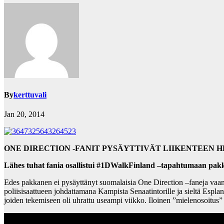
By
kerttuvali
Jan 20, 2014
ONE DIRECTION -FANIT PYSÄYTTIVÄT LIIKENTEEN H
Lähes tuhat fania osallistui #1DWalkFinland –tapahtumaan pakk
Edes pakkanen ei pysäyttänyt suomalaisia One Direction –faneja vaan
poliisisaattueen johdattamana Kampista Senaatintorille ja sieltä Espl
joiden tekemiseen oli uhrattu useampi viikko. Iloinen ”mielenosoitus