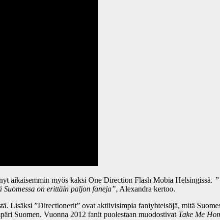
änyt aikaisemmin myös kaksi One Direction Flash Mobia Helsingissä.
”
ä Suomessa on erittäin paljon faneja”
, Alexandra kertoo.
. Lisäksi ”Directionerit” ovat aktiivisimpia faniyhteisöjä, mitä Suomes
päri Suomen. Vuonna 2012 fanit puolestaan muodostivat
Take Me Ho