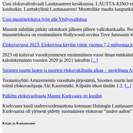
Uusi elokuvafestivaali Lauttasaareen kesäkuussa. LAUTTA-KINO esittää
kuuluukin. Lauttakylästä Lauttasaareen! Muuttoliike maalta kaupunkii
Uusi muumielokuva työn alla Yhdysvalloissa
Muumit nähdään pitkän odotuksen jälkeen jälleen valkokankaalla. Re
muumielokuva on ensimmäinen Hollywood-sovitus Tove Janssonin m
Elokuvavuosi 2023: Elokuvissa käytiin viime vuonna 7,2 miljoonaa 
2023 oli kuluvan vuosikymmenen ensimmäinen vuosi ilman minkäänlais
kaksinkertainen vuosien 2020 ja 2021 lukuihin
[...]
Suomen suurin lasten ja nuorten elokuvakilpailu alkaa – suojelijana 
Tuotantoyhtiö Amazementin vuosittain järjestämä, Suomen suurin lasten
toimii elokuvaohjaaja Aki Kaurismäki. Kilpailu alkaa tänään 1.2.
[...]
Palkittu elokuvaohjaaja Maunu Kurkvaara on kuollut
Kurkvaara kuoli uudenvuodenaattona kotonaan Helsingin Lauttasaares
Kurkvaaraa oli yleisesti pidetty suomalaisen elokuvan ”uuden aallon
Kirjat ja Kustantamot