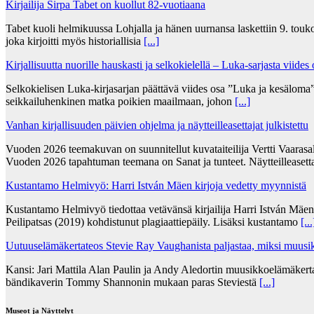
Kirjailija Sirpa Tabet on kuollut 82-vuotiaana
Tabet kuoli helmikuussa Lohjalla ja hänen uurnansa laskettiin 9. tou
joka kirjoitti myös historiallisia
[...]
Kirjallisuutta nuorille hauskasti ja selkokielellä – Luka-sarjasta viides
Selkokielisen Luka-kirjasarjan päättävä viides osa ”Luka ja kesälom
seikkailuhenkinen matka poikien maailmaan, johon
[...]
Vanhan kirjallisuuden päivien ohjelma ja näytteilleasettajat julkistettu
Vuoden 2026 teemakuvan on suunnitellut kuvataiteilija Vertti Vaarasa
Vuoden 2026 tapahtuman teemana on Sanat ja tunteet. Näytteilleasett
Kustantamo Helmivyö: Harri István Mäen kirjoja vedetty myynnistä
Kustantamo Helmivyö tiedottaa vetävänsä kirjailija Harri István Mäe
Peilipatsas (2019) kohdistunut plagiaattiepäily. Lisäksi kustantamo
[...
Uutuuselämäkertateos Stevie Ray Vaughanista paljastaa, miksi muusik
Kansi: Jari Mattila Alan Paulin ja Andy Aledortin muusikkoelämäkert
bändikaverin Tommy Shannonin mukaan paras Steviestä
[...]
Museot ja Näyttelyt