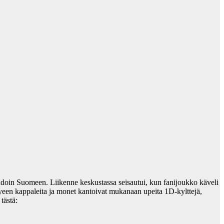
doin Suomeen. Liikenne keskustassa seisautui, kun fanijoukko käveli
tyeen kappaleita ja monet kantoivat mukanaan upeita 1D-kylttejä,
tästä: