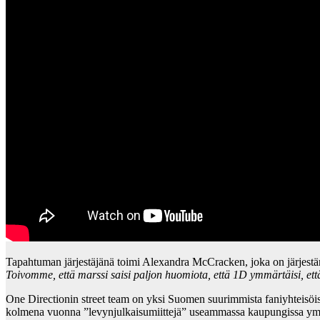
Tapahtuman järjestäjänä toimi Alexandra McCracken, joka on järjest
Toivomme, että marssi saisi paljon huomiota, että 1D ymmärtäisi, ett
One Directionin street team on yksi Suomen suurimmista faniyhteisöistä
kolmena vuonna ”levynjulkaisumiittejä” useammassa kaupungissa ym