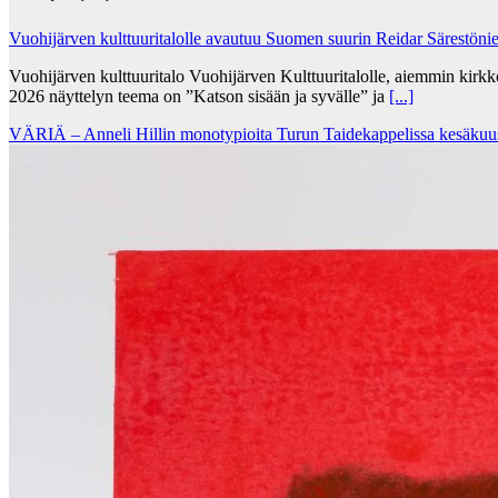
Vuohijärven kulttuuritalolle avautuu Suomen suurin Reidar Särestöni
Vuohijärven kulttuuritalo Vuohijärven Kulttuuritalolle, aiemmin kirk
2026 näyttelyn teema on ”Katson sisään ja syvälle” ja
[...]
VÄRIÄ – Anneli Hillin monotypioita Turun Taidekappelissa kesäkuu