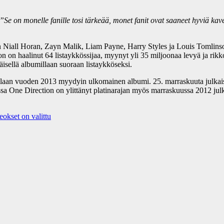
”Se on monelle fanille tosi tärkeää, monet fanit ovat saaneet hyviä ka
n Niall Horan, Zayn Malik, Liam Payne, Harry Styles ja Louis Tomlinson 
on on haalinut 64 listaykkössijaa, myynyt yli 35 miljoonaa levyä ja ri
sellä albumillaan suoraan listaykköseksi.
laan vuoden 2013 myydyin ulkomainen albumi. 25. marraskuuta julkai
sa One Direction on ylittänyt platinarajan myös marraskuussa 2012 julk
eokset on valittu