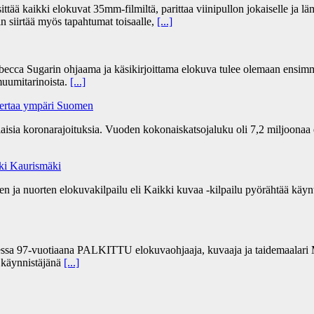
 kaikki elokuvat 35mm-filmiltä, parittaa viinipullon jokaiselle ja lämm
n siirtää myös tapahtumat toisaalle,
[...]
becca Sugarin ohjaama ja käsikirjoittama elokuva tulee olemaan ensim
uumitarinoista.
[...]
kertaa ympäri Suomen
ia koronarajoituksia. Vuoden kokonaiskatsojaluku oli 7,2 miljoonaa 
Aki Kaurismäki
 ja nuorten elokuvakilpailu eli Kaikki kuvaa -kilpailu pyörähtää käynti
sa 97-vuotiaana PALKITTU elokuvaohjaaja, kuvaaja ja taidemaalari Ma
” käynnistäjänä
[...]