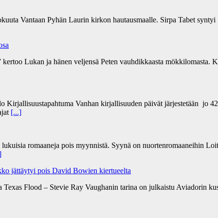
kokuuta Vantaan Pyhän Laurin kirkon hautausmaalle. Sirpa Tabet syntyi 
 osa
a” kertoo Lukan ja hänen veljensä Peten vauhdikkaasta mökkilomasta. Ki
lo Kirjallisuustapahtuma Vanhan kirjallisuuden päivät järjestetään jo 4
ajat
[...]
n lukuisia romaaneja pois myynnistä. Syynä on nuortenromaaneihin Loit
]
ko jättäytyi pois David Bowien kiertueelta
a Texas Flood – Stevie Ray Vaughanin tarina on julkaistu Aviadorin k