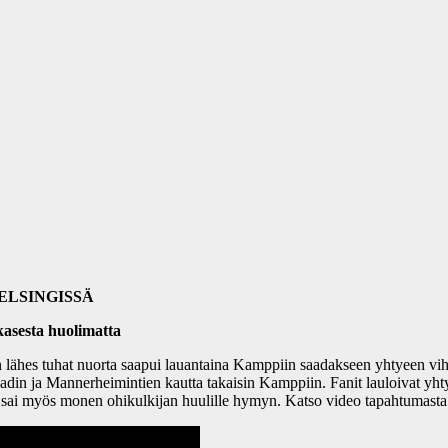
ELSINGISSÄ
asesta huolimatta
 lähes tuhat nuorta saapui lauantaina Kamppiin saadakseen yhtyeen vih
anadin ja Mannerheimintien kautta takaisin Kamppiin. Fanit lauloivat yh
” sai myös monen ohikulkijan huulille hymyn. Katso video tapahtumasta 