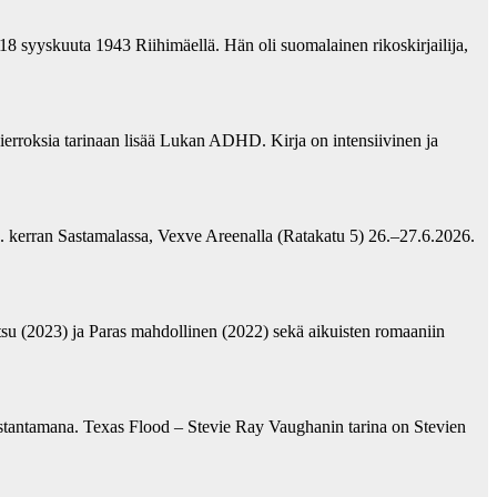
18 syyskuuta 1943 Riihimäellä. Hän oli suomalainen rikoskirjailija,
erroksia tarinaan lisää Lukan ADHD. Kirja on intensiivinen ja
2. kerran Sastamalassa, Vexve Areenalla (Ratakatu 5) 26.–27.6.2026.
su (2023) ja Paras mahdollinen (2022) sekä aikuisten romaaniin
ustantamana. Texas Flood – Stevie Ray Vaughanin tarina on Stevien