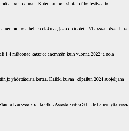
ittää rantasaunan. Kuten kunnon viini- ja filmifestivaalin
mäinen muumiaiheinen elokuva, joka on tuotettu Yhdysvalloissa. Uusi
eli 1,4 miljoonaa katsojaa enemmän kuin vuonna 2022 ja noin
in jo yhdettätoista kertaa. Kaikki kuvaa -kilpailun 2024 suojelijana
unu Kurkvaara on kuollut. Asiasta kertoo STT:lle hänen tyttärensä.