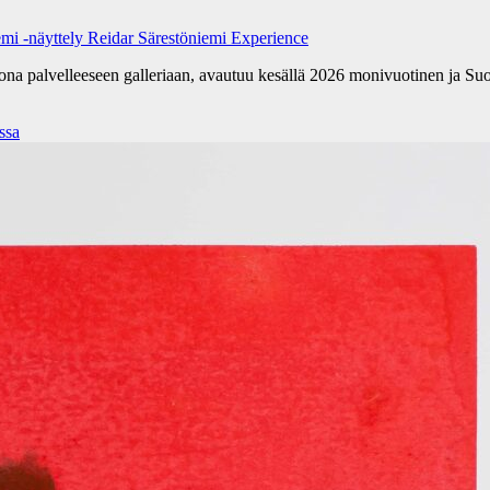
emi -näyttely Reidar Särestöniemi Experience
kona palvelleeseen galleriaan, avautuu kesällä 2026 monivuotinen ja Su
ssa