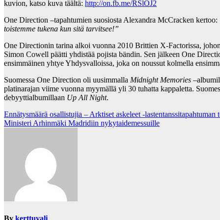
kuvion, katso kuva täältä:
http://on.fb.me/RSlOJ2
One Direction –tapahtumien suosiosta Alexandra McCracken kertoo:
toistemme tukena kun sitä tarvitsee!”
One Directionin tarina alkoi vuonna 2010 Brittien X-Factorissa, joho
Simon Cowell päätti yhdistää pojista bändin. Sen jälkeen One Directi
ensimmäinen yhtye Yhdysvalloissa, joka on noussut kolmella ensimmäi
Suomessa One Direction oli uusimmalla
Midnight Memories
–albumil
platinarajan viime vuonna myymällä yli 30 tuhatta kappaletta. Suomes
debyyttialbumillaan
Up All Night
.
Post
Ennätysmäärä osallistujia – Arktiset askeleet -lastentanssitapahtuman t
Ministeri Arhinmäki Madridiin nykytaidemessuille
navigation
By
kerttuvali