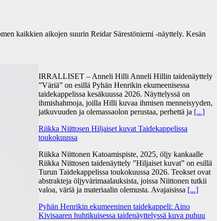
omen kaikkien aikojen suurin Reidar Särestöniemi -näyttely. Kesän
IRRALLISET – Anneli Hilli Anneli Hillin taidenäyttely
”Väriä” on esillä Pyhän Henrikin ekumeenisessa
taidekappelissa kesäkuussa 2026. Näyttelyssä on
ihmishahmoja, joilla Hilli kuvaa ihmisen menneisyyden,
jatkuvuuden ja olemassaolon perustaa, perhettä ja
[...]
Riikka Niittosen Hiljaiset kuvat Taidekappelissa
toukokuussa
Riikka Niittonen Katoamispiste, 2025, öljy kankaalle
Riikka Niittosen taidenäyttely ”Hiljaiset kuvat” on esillä
Turun Taidekappelissa toukokuussa 2026. Teokset ovat
abstrakteja öljyvärimaalauksista, joissa Niittonen tutkii
valoa, väriä ja materiaalin olemusta. Avajaisissa
[...]
Pyhän Henrikin ekumeeninen taidekappeli: Aino
Kivisaaren huhtikuisessa taidenäyttelyssä kuva puhuu