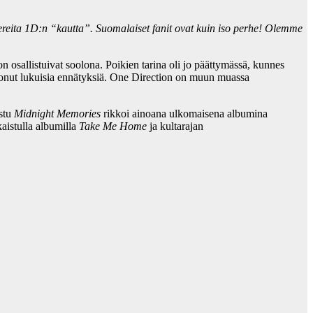
vereita 1D:n “kautta”. Suomalaiset fanit ovat kuin iso perhe! Olemme
osallistuivat soolona. Poikien tarina oli jo päättymässä, kunnes
kkonut lukuisia ennätyksiä. One Direction on muun muassa
stu
Midnight Memories
rikkoi ainoana ulkomaisena albumina
aistulla albumilla
Take Me Home
ja kultarajan