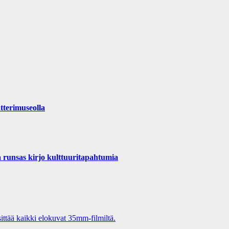
tterimuseolla
a runsas kirjo kulttuuritapahtumia
tää kaikki elokuvat 35mm-filmiltä.