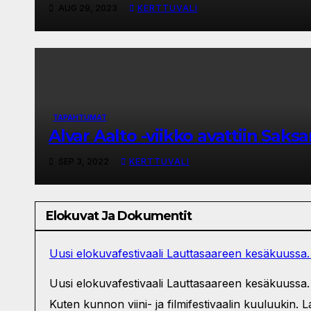
AUG 29, 2023
KERTTUVALI
TAPAHTUMAT
Alvar Aalto -viikko avattiin Sak
SEP 3, 2022
KERTTUVALI
Elokuvat Ja Dokumentit
Uusi elokuvafestivaali Lauttasaareen kesäkuussa.
Uusi elokuvafestivaali Lauttasaareen kesäkuussa. 
Kuten kunnon viini- ja filmifestivaalin kuuluukin.