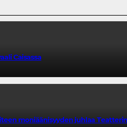
vaali Caisassa
aiteen moniäänisyyden juhlaa Teatteri