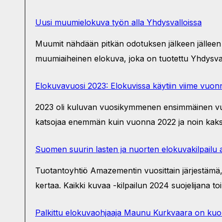
Uusi muumielokuva työn alla Yhdysvalloissa
Muumit nähdään pitkän odotuksen jälkeen jälleen
muumiaiheinen elokuva, joka on tuotettu Yhdysv
Elokuvavuosi 2023: Elokuvissa käytiin viime vuo
2023 oli kuluvan vuosikymmenen ensimmäinen vuosi
katsojaa enemmän kuin vuonna 2022 ja noin kaksi
Suomen suurin lasten ja nuorten elokuvakilpailu a
Tuotantoyhtiö Amazementin vuosittain järjestämä, 
kertaa. Kaikki kuvaa -kilpailun 2024 suojelijana to
Palkittu elokuvaohjaaja Maunu Kurkvaara on kuol