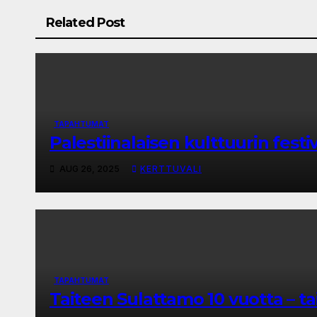
Related Post
TAPAHTUMAT
Palestiinalaisen kulttuurin festi
AUG 26, 2025
KERTTUVALI
TAPAHTUMAT
Taiteen Sulattamo 10 vuotta – t