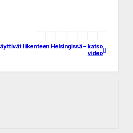
äyttivät liikenteen Helsingissä – katso
video