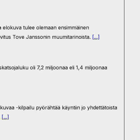
ma elokuva tulee olemaan ensimmäinen
vitus Tove Janssonin muumitarinoista.
[...]
tsojaluku oli 7,2 miljoonaa eli 1,4 miljoonaa
uvaa -kilpailu pyörähtää käyntiin jo yhdettätoista
.
[...]