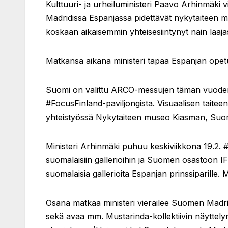
Kulttuuri- ja urheiluministeri Paavo Arhinmäki 
Madridissa Espanjassa pidettävät nykytaiteen m
koskaan aikaisemmin yhteisesiintynyt näin laajas
Matkansa aikana ministeri tapaa Espanjan opetus
Suomi on valittu ARCO-messujen tämän vuoden
#FocusFinland-paviljongista. Visuaalisen tait
yhteistyössä Nykytaiteen museo Kiasman, Suom
Ministeri Arhinmäki puhuu keskiviikkona 19.2.
suomalaisiin gallerioihin ja Suomen osastoon I
suomalaisia gallerioita Espanjan prinssiparille
Osana matkaa ministeri vierailee Suomen Madridi
sekä avaa mm. Mustarinda-kollektiivin näyttelyn