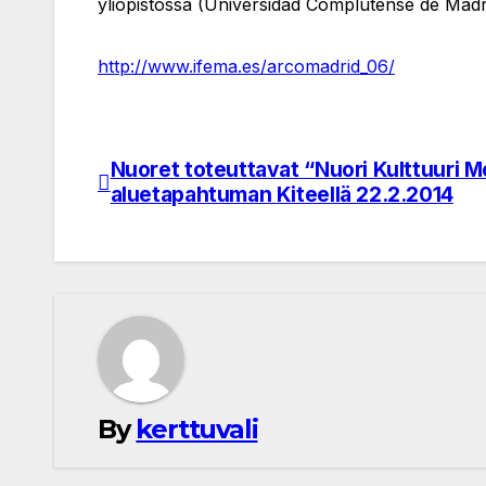
yliopistossa (Universidad Complutense de Madri
http://www.ifema.es/arcomadrid_06/
Nuoret toteuttavat “Nuori Kulttuuri 
Post
aluetapahtuman Kiteellä 22.2.2014
navigation
By
kerttuvali