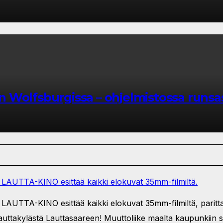
san Wolfsburgissa – ohjelmistossa runsa
 LAUTTA-KINO esittää kaikki elokuvat 35mm-filmiltä.
LAUTTA-KINO esittää kaikki elokuvat 35mm-filmiltä, parittaa
 Lauttakylästä Lauttasaareen! Muuttoliike maalta kaupunkiin 