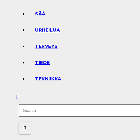
SÄÄ
URHEILUA
TERVEYS
TIEDE
TEKNIIKKA