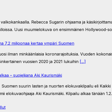
 valkokankaalla. Rebecca Sugarin ohjaama ja käsikirjoitta
alloissa. Uusi muumielokuva on ensimmäinen Hollywood-so
nna 7,2 miljoonaa kertaa ympäri Suomen
 ilman minkäänlaisia koronarajoituksia. Vuoden kokonaiska
nkertainen vuosien 2020 ja 2021 lukuihin
[...]
lkaa – suojelijana Aki Kaurismäki
Suomen suurin lasten ja nuorten elokuvakilpailu eli Kaikki k
imii elokuvaohjaaja Aki Kaurismäki. Kilpailu alkaa tänään 1.2
lut