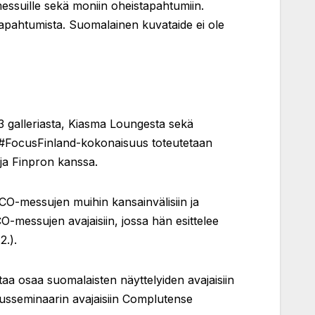
messuille sekä moniin oheistapahtumiin.
tapahtumista. Suomalainen kuvataide ei ole
galleriasta, Kiasma Loungesta sekä
. #FocusFinland-kokonaisuus toteutetaan
ja Finpron kanssa.
CO-messujen muihin kansainvälisiin ja
-messujen avajaisiin, jossa hän esittelee
2.).
aa osaa suomalaisten näyttelyiden avajaisiin
atusseminaarin avajaisiin Complutense