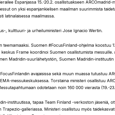
vierailee Espanjassa 15.-20.2. osallistuakseen ARCOmadrid-
essut on yksi espanjankielisen maailman suurimmista taide
ti latinalaisessa maailmassa.
-, kulttuuri- ja urheiluministeri Jose Ignacio Wertin.
 teemamaaksi. Suomen #FocusFinland-ohjelma koostuu 13 
een keskus Frame koordinoi Suomen osallistumista messuille
en Madridin-suurlähetystön, Suomen Madridin-instituutin 
 #FocusFinlandin avajaisissa sekä muun muassa tutustuu AR
FEMA-messukeskuksessa. Torstaina ministeri osallistuu ARCO
. Messutapahtumaan odotetaan noin 160 000 vierasta (19.-23.
n-instituutissa, tapaa Team Finland -verkoston jäseniä, ott
 Trapezio-galleriassa. Ministeri osallistuu myös taidekasv