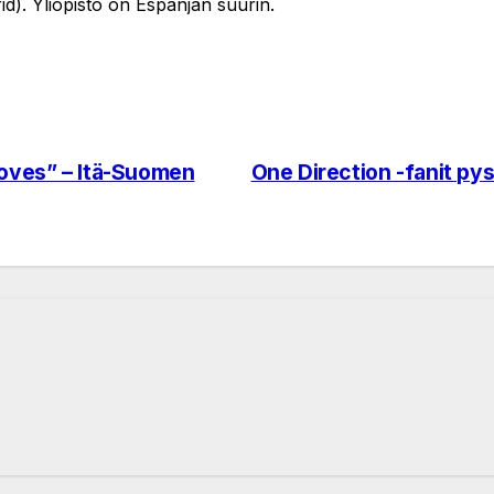
d). Yliopisto on Espanjan suurin.
Moves” – Itä-Suomen
One Direction -fanit pys