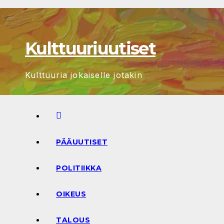
Skip
to
content
Kulttuuriuutiset
Kulttuuria jokaiselle jotakin
PÄÄUUTISET
POLITIIKKA
OIKEUS
TALOUS