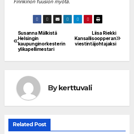
Finnkinon fuusion myötä.
Susanna Mälkistä
Liisa Riekki
Post
Helsingin
Kansallisoopperan
kaupunginorkesterin
viestintäjohtajaksi
navigation
ylikapellimestari
By
kerttuvali
Related Post