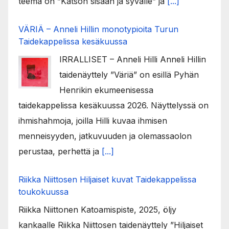
teema on ”Katson sisään ja syvälle” ja
[...]
VÄRIÄ – Anneli Hillin monotypioita Turun
Taidekappelissa kesäkuussa
IRRALLISET – Anneli Hilli Anneli Hillin
taidenäyttely ”Väriä” on esillä Pyhän
Henrikin ekumeenisessa
taidekappelissa kesäkuussa 2026. Näyttelyssä on
ihmishahmoja, joilla Hilli kuvaa ihmisen
menneisyyden, jatkuvuuden ja olemassaolon
perustaa, perhettä ja
[...]
Riikka Niittosen Hiljaiset kuvat Taidekappelissa
toukokuussa
Riikka Niittonen Katoamispiste, 2025, öljy
kankaalle Riikka Niittosen taidenäyttely ”Hiljaiset