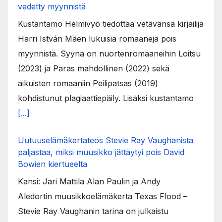
vedetty myynnistä
Kustantamo Helmivyö tiedottaa vetävänsä kirjailija
Harri István Mäen lukuisia romaaneja pois
myynnistä. Syynä on nuortenromaaneihin Loitsu
(2023) ja Paras mahdollinen (2022) sekä
aikuisten romaaniin Peilipatsas (2019)
kohdistunut plagiaattiepäily. Lisäksi kustantamo
[...]
Uutuuselämäkertateos Stevie Ray Vaughanista
paljastaa, miksi muusikko jättäytyi pois David
Bowien kiertueelta
Kansi: Jari Mattila Alan Paulin ja Andy
Aledortin muusikkoelämäkerta Texas Flood –
Stevie Ray Vaughanin tarina on julkaistu