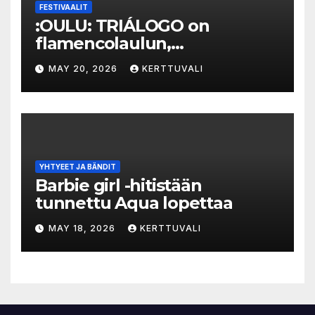
FESTIVAALIT
:OULU: TRIÁLOGO on
flamencolaulun,
elektronisen musiikin ja
MAY 20, 2026
KERTTUVALI
hylätyn tilan välinen trialogi
YHTYEET JA BÄNDIT
Barbie girl -hitistään
tunnettu Aqua lopettaa
MAY 18, 2026
KERTTUVALI