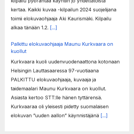
kilpailu pyörähtää käyntiin jo yhdettätoista
kertaa. Kaikki kuvaa -kilpailun 2024 suojelijana
toimii elokuvaohjaaja Aki Kaurismäki. Kilpailu
alkaa tänään 1.2.
[...]
Palkittu elokuvaohjaaja Maunu Kurkvaara on
kuollut
Kurkvaara kuoli uudenvuodenaattona kotonaan
Helsingin Lauttasaaressa 97-vuotiaana
PALKITTU elokuvaohjaaja, kuvaaja ja
taidemaalari Maunu Kurkvaara on kuollut.
Asiasta kertoo STT:lle hänen tyttärensä.
Kurkvaaraa oli yleisesti pidetty suomalaisen
elokuvan ”uuden aallon” käynnistäjänä
[...]