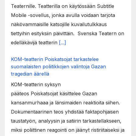
Teaternille. Teatterilla on käytössään Subtitle
Mobile -sovellus, jonka avulla voidaan tarjota
näkövammaisille katsojille kuvailutulkkaus
tiettyihin esityksiin päivittäin. Svenska Teatern on
edelläkävijä teatterin
[...]
KOM-teatterin Poiskatsojat tarkastelee
suomalaisten poliitikkojen valintoja Gazan
tragedian äärellä
KOM-teatterin syksyn
pääteos Poiskatsojat käsittelee Gazan
kansanmurhaaa ja länsimaiden reaktioita siihen.
Dokumentaarinen teos yhdistää faktapohjaisen
taustatyön, analyysin ja satiirin tarkastellakseen,
miksi poliittinen reagointi on jäänyt ristiriitaiseksi ja