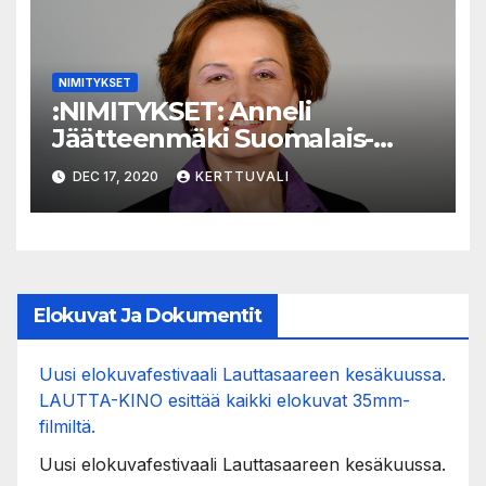
NIMITYKSET
:NIMITYKSET: Anneli
Jäätteenmäki Suomalais-
ruotsalaisen
DEC 17, 2020
KERTTUVALI
kulttuurirahaston uusi
puheenjohtaja
Elokuvat Ja Dokumentit
Uusi elokuvafestivaali Lauttasaareen kesäkuussa.
LAUTTA-KINO esittää kaikki elokuvat 35mm-
filmiltä.
Uusi elokuvafestivaali Lauttasaareen kesäkuussa.