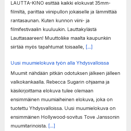
LAUTTA-KINO esittää kaikki elokuvat 35mm-
filmiltä, parittaa viinipullon jokaiselle ja lämmittää
rantasaunan. Kuten kunnon viini- ja
filmifestivaalin kuuluukin. Lauttakylästä
Lauttasaareen! Muuttoliike maalta kaupunkiin
siirtää myös tapahtumat toisaalle,
[...]
Uusi muumielokuva työn alla Yhdysvalloissa
Muumit nähdään pitkän odotuksen jälkeen jälleen
valkokankaalla. Rebecca Sugarin ohjaama ja
käsikirjoittama elokuva tulee olemaan
ensimmäinen muumiaiheinen elokuva, joka on
tuotettu Yhdysvalloissa. Uusi muumielokuva on
ensimmäinen Hollywood-sovitus Tove Janssonin
muumitarinoista.
[...]