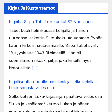
Kirjat Ja Kustantamot
Kirjailija Sirpa Tabet on kuollut 82-vuotiaana
Tabet kuoli helmikuussa Lohjalla ja hänen
uurnansa laskettiin 9. toukokuuta Vantaan Pyhän
Laurin kirkon hautausmaalle. Sirpa Tabet syntyi
18 syyskuuta 1943 Riihimäellä. Hän oli
suomalainen rikoskirjailija, joka kirjoitti myös
historiallisia
[...]
Kirjallisuutta nuorille hauskasti ja selkokielellä –
Luka-sarjasta viides osa
Selkokielisen Luka-kirjasarjan päättävä viides osa
”Luka ja kesäloma” kertoo Lukan ja hänen
veljensä Peten vauhdikkaasta mökkilomasta.