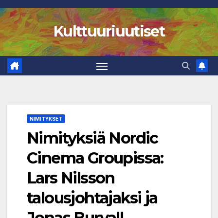
Skip
to
Kulttuuriuutiset
content
NIMITYKSET
Nimityksiä Nordic
Cinema Groupissa:
Lars Nilsson
talousjohtajaksi ja
Jonas Burvall