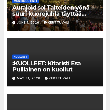
MUSIIKKIUUTISET
Aurajoki soi Taiteiden yönä –
suuri kuorojuhla täyttää
jokirannan musiikilla
JUNE 1, 2026
KERTTUVALI
KUOLLEET
:KUOLLEET: Kitaristi Esa
Pulliainen on kuollut
MAY 31, 2026
KERTTUVALI