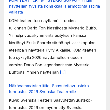
KOM TEATTERI: MYSTERIO BUFFO – Yhden
näyttelijän fyysistä komiikkaa ja armotonta satiiria
vallasta
KOM-teatteri tuo näyttämölle uuden
tulkinnan Dario Fon klassikosta Mysterio Buffo.
Yli neljä vuosikymmentä esityksen kanssa
kiertänyt Erkki Saarela siirtää nyt viestikapulan
eteenpäin näyttelijä Pyry Äikäälle. KOM-teatteri
tuo syksyllä 2026 näyttämölleen uuden
version Dario Fon legendaarisesta Mysterio
Buffosta. Yhden näyttelijän
[...]
Näkövammaisten liitto: Saavutettavuusteko-
tunnustus 2026 Svenska Teaternille
Kuva: Svenska Teatern Saavutettavuusteko-
tunnustus 2026 on myönnetty Svenska