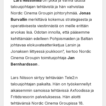
“
Lars Nilssonilla
on pitkä ja vahva tausta
talousjohtajan tehtävistä ja hän vahvistaa
Nordic Cinema Groupin johtoryhmää.
Jonas
Burvallin
merkittävä kokemus strategisesta ja
operatiivisesta viestinnästä on meille erittäin
arvokas lisä. Odotan innolla, että pääsemme
kehittämään edelleen Pohjoismaiden ja Baltian
johtavaa elokuvateatteriketjua Larsin ja
Jonaksen liittyessä joukkoon”, kertoo Nordic
Cinema Groupin toimitusjohtaja
Jan
Bernhardsson
.
Lars Nilsson siirtyy tehtävään Tele2:n
talousjohtajan paikalta. Hän on työskennellyt
aikaisemmin samoissa tehtävissä Axfoodissa ja
Fritidsresorin palveluksessa. Hän aloitti
tehtävänsä Nordic Cinema Groupissa 18.