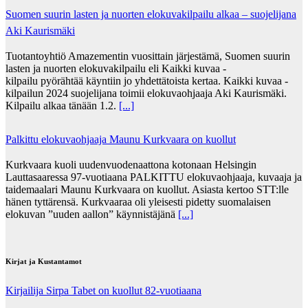
Suomen suurin lasten ja nuorten elokuvakilpailu alkaa – suojelijana
Aki Kaurismäki
Tuotantoyhtiö Amazementin vuosittain järjestämä, Suomen suurin
lasten ja nuorten elokuvakilpailu eli Kaikki kuvaa -
kilpailu pyörähtää käyntiin jo yhdettätoista kertaa. Kaikki kuvaa -
kilpailun 2024 suojelijana toimii elokuvaohjaaja Aki Kaurismäki.
Kilpailu alkaa tänään 1.2.
[...]
Palkittu elokuvaohjaaja Maunu Kurkvaara on kuollut
Kurkvaara kuoli uudenvuodenaattona kotonaan Helsingin
Lauttasaaressa 97-vuotiaana PALKITTU elokuvaohjaaja, kuvaaja ja
taidemaalari Maunu Kurkvaara on kuollut. Asiasta kertoo STT:lle
hänen tyttärensä. Kurkvaaraa oli yleisesti pidetty suomalaisen
elokuvan ”uuden aallon” käynnistäjänä
[...]
Kirjat ja Kustantamot
Kirjailija Sirpa Tabet on kuollut 82-vuotiaana