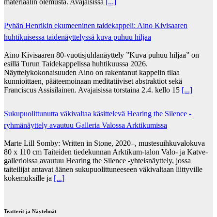
materiaalin olemusta. Avajaisissa
[...]
Pyhän Henrikin ekumeeninen taidekappeli: Aino Kivisaaren
huhtikuisessa taidenäyttelyssä kuva puhuu hiljaa
Aino Kivisaaren 80-vuotisjuhlanäyttely ”Kuva puhuu hiljaa” on
esillä Turun Taidekappelissa huhtikuussa 2026.
Näyttelykokonaisuuden Aino on rakentanut kappelin tilaa
kunnioittaen, pääteemoinaan meditatiiviset abstraktiot sekä
Franciscus Assisilainen. Avajaisissa torstaina 2.4. kello 15
[...]
Sukupuolittunutta väkivaltaa käsittelevä Hearing the Silence -
ryhmänäyttely avautuu Galleria Valossa Arktikumissa
Marte Lill Somby: Written in Stone, 2020–, mustesuihkuvalokuva
80 x 110 cm Taiteiden tiedekunnan Arktikum-talon Valo- ja Katve-
gallerioissa avautuu Hearing the Silence -yhteisnäyttely, jossa
taiteilijat antavat äänen sukupuolittuneeseen väkivaltaan liittyville
kokemuksille ja
[...]
Teatterit ja Näytelmät