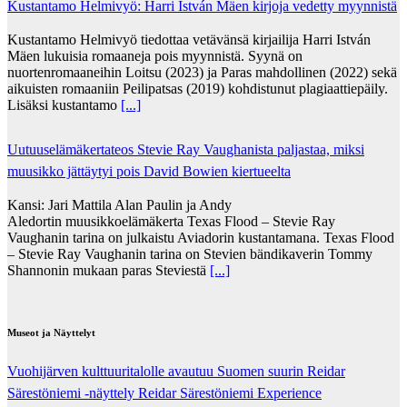
Kustantamo Helmivyö: Harri István Mäen kirjoja vedetty myynnistä
Kustantamo Helmivyö tiedottaa vetävänsä kirjailija Harri István
Mäen lukuisia romaaneja pois myynnistä. Syynä on
nuortenromaaneihin Loitsu (2023) ja Paras mahdollinen (2022) sekä
aikuisten romaaniin Peilipatsas (2019) kohdistunut plagiaattiepäily.
Lisäksi kustantamo
[...]
Uutuuselämäkertateos Stevie Ray Vaughanista paljastaa, miksi
muusikko jättäytyi pois David Bowien kiertueelta
Kansi: Jari Mattila Alan Paulin ja Andy
Aledortin muusikkoelämäkerta Texas Flood – Stevie Ray
Vaughanin tarina on julkaistu Aviadorin kustantamana. Texas Flood
– Stevie Ray Vaughanin tarina on Stevien bändikaverin Tommy
Shannonin mukaan paras Steviestä
[...]
Museot ja Näyttelyt
Vuohijärven kulttuuritalolle avautuu Suomen suurin Reidar
Särestöniemi -näyttely Reidar Särestöniemi Experience