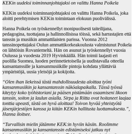
KEKin uudeksi toiminnanjohtajaksi on valittu Hanna Poikela
KEKin uudeksi toiminnanjohtajaksi on valittu Hanna Poikela, joka
aloitti perehtymisen KEKin toimintaan elokuun puolivälissä.
Hanna Poikela on työskennellyt monipuolisesti taiteilijana,
pedagogina, tuottajana ja hallinnollisissa töissä, sekä harrastajien että
tanssin ja musiikin ammattilaisten parissa. Vuonna 2012
tanssinopettajaksi Oulun ammattikorkeakoulusta valmistunut Poikela
on lähtöisin Rovaniemeltä. Hän on asunut ja työskennellyt vuosia
Oulussa ja vuodesta 2019 Hyvinkäällä. Hän toimii laajasti eri
puolilla Suomea, luoden perinnetietoisella ja uudistavalla otteella
kansantanssille ja kansanmusiikille pintoja kohdata yllättäviä
ympäristöjä, uusia yleisöjä ja kokijoita.
“Olen ihan liekeissä tästä mahdollisuudesta aloittaa työni
kansanmusiikin ja kansantanssin näköalapaikalla. Tässä työssä
kiteytyy koko työhistoriani ja pääsen pistämään osaamiseni likoon
tanssin, soiton ja laulun asialla. Sirpa ja Riitta ovat hoitaneet laajaa
tonttia upeasti, tästä on hyvä aloittaa! Toivon hyvää yhteistyötä
jäsenjärjestöjen kanssa ja kiitän KEKin hallitusta luottamuksesta.”,
Hanna iloitsee.
“Turvallisin mielin jätämme KEK:in hyviin käsiin. Roolimme
kansanmusiikin ja kansantanssin edistämiseksi jatkuu nyt