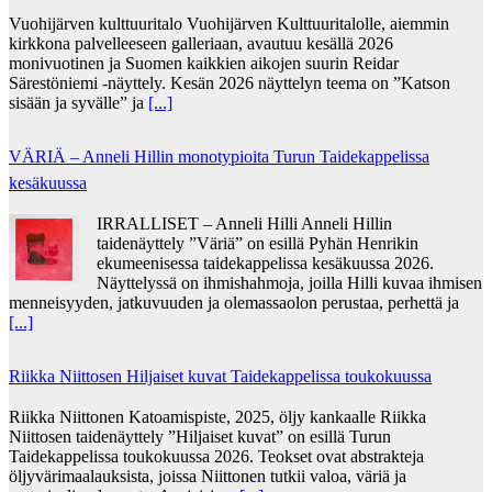
Vuohijärven kulttuuritalo Vuohijärven Kulttuuritalolle, aiemmin
kirkkona palvelleeseen galleriaan, avautuu kesällä 2026
monivuotinen ja Suomen kaikkien aikojen suurin Reidar
Särestöniemi -näyttely. Kesän 2026 näyttelyn teema on ”Katson
sisään ja syvälle” ja
[...]
VÄRIÄ – Anneli Hillin monotypioita Turun Taidekappelissa
kesäkuussa
IRRALLISET – Anneli Hilli Anneli Hillin
taidenäyttely ”Väriä” on esillä Pyhän Henrikin
ekumeenisessa taidekappelissa kesäkuussa 2026.
Näyttelyssä on ihmishahmoja, joilla Hilli kuvaa ihmisen
menneisyyden, jatkuvuuden ja olemassaolon perustaa, perhettä ja
[...]
Riikka Niittosen Hiljaiset kuvat Taidekappelissa toukokuussa
Riikka Niittonen Katoamispiste, 2025, öljy kankaalle Riikka
Niittosen taidenäyttely ”Hiljaiset kuvat” on esillä Turun
Taidekappelissa toukokuussa 2026. Teokset ovat abstrakteja
öljyvärimaalauksista, joissa Niittonen tutkii valoa, väriä ja