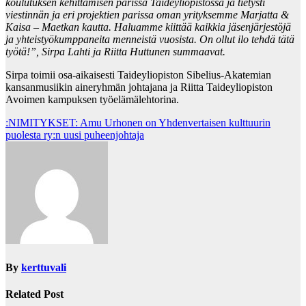
koulutuksen kehittämisen parissa Taideyliopistossa ja tietysti
viestinnän ja eri projektien parissa oman yrityksemme Marjatta &
Kaisa – Maetkan kautta. Haluamme kiittää kaikkia jäsenjärjestöjä
ja yhteistyökumppaneita menneistä vuosista. On ollut ilo tehdä tätä
työtä!”, Sirpa Lahti ja Riitta Huttunen summaavat.
Sirpa toimii osa-aikaisesti Taideyliopiston Sibelius-Akatemian
kansanmusiikin aineryhmän johtajana ja Riitta Taideyliopiston
Avoimen kampuksen työelämälehtorina.
Post
:NIMITYKSET: Amu Urhonen on Yhdenvertaisen kulttuurin
puolesta ry:n uusi puheenjohtaja
navigation
By
kerttuvali
Related Post