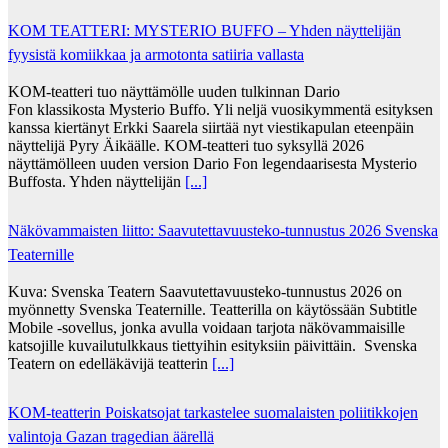
KOM TEATTERI: MYSTERIO BUFFO – Yhden näyttelijän
fyysistä komiikkaa ja armotonta satiiria vallasta
KOM-teatteri tuo näyttämölle uuden tulkinnan Dario
Fon klassikosta Mysterio Buffo. Yli neljä vuosikymmentä esityksen
kanssa kiertänyt Erkki Saarela siirtää nyt viestikapulan eteenpäin
näyttelijä Pyry Äikäälle. KOM-teatteri tuo syksyllä 2026
näyttämölleen uuden version Dario Fon legendaarisesta Mysterio
Buffosta. Yhden näyttelijän
[...]
Näkövammaisten liitto: Saavutettavuusteko-tunnustus 2026 Svenska
Teaternille
Kuva: Svenska Teatern Saavutettavuusteko-tunnustus 2026 on
myönnetty Svenska Teaternille. Teatterilla on käytössään Subtitle
Mobile -sovellus, jonka avulla voidaan tarjota näkövammaisille
katsojille kuvailutulkkaus tiettyihin esityksiin päivittäin. Svenska
Teatern on edelläkävijä teatterin
[...]
KOM-teatterin Poiskatsojat tarkastelee suomalaisten poliitikkojen
valintoja Gazan tragedian äärellä