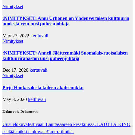
Nimitykset
:NIMITYKSET: Amu Urhonen on Yhdenvertaisen kulttuurin
puolesta ry:n uusi puheenjohtaja
May 27, 2022
kerttuvali
Nimitykset
:NIMITYKSET: Anneli Jäätteenmäki Suomalais-ruotsalaisen
kulttuurirahaston uusi puheenjohtaja
Dec 17, 2020
kerttuvali
Nimitykset
Pirjo Honkasalosta taiteen akateemikko
May 8, 2020
kerttuvali
Elokuvat ja Dokumentit
Uusi elokuvafestivaali Lauttasaareen kesäkuussa. LAUTTA-KINO
esittää kaikki elokuvat 35mm-filmiltä.