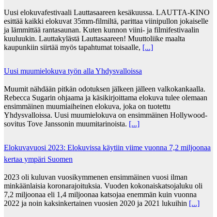
Uusi elokuvafestivaali Lauttasaareen kesäkuussa. LAUTTA-KINO
esittää kaikki elokuvat 35mm-filmiltä, parittaa viinipullon jokaiselle
ja lämmittää rantasaunan. Kuten kunnon viini- ja filmifestivaalin
kuuluukin. Lauttakylästä Lauttasaareen! Muuttoliike maalta
kaupunkiin siirtää myös tapahtumat toisaalle,
[...]
Uusi muumielokuva työn alla Yhdysvalloissa
Muumit nähdään pitkän odotuksen jälkeen jälleen valkokankaalla.
Rebecca Sugarin ohjaama ja käsikirjoittama elokuva tulee olemaan
ensimmäinen muumiaiheinen elokuva, joka on tuotettu
Yhdysvalloissa. Uusi muumielokuva on ensimmäinen Hollywood-
sovitus Tove Janssonin muumitarinoista.
[...]
Elokuvavuosi 2023: Elokuvissa käytiin viime vuonna 7,2 miljoonaa
kertaa ympäri Suomen
2023 oli kuluvan vuosikymmenen ensimmäinen vuosi ilman
minkäänlaisia koronarajoituksia. Vuoden kokonaiskatsojaluku oli
7,2 miljoonaa eli 1,4 miljoonaa katsojaa enemmän kuin vuonna
2022 ja noin kaksinkertainen vuosien 2020 ja 2021 lukuihin
[...]