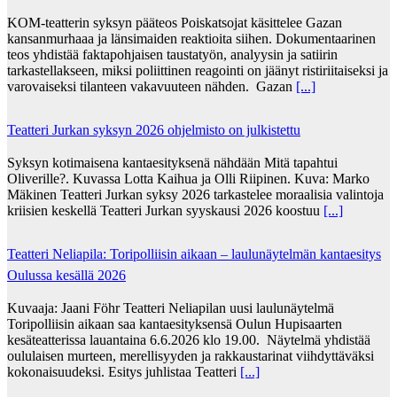
KOM-teatterin syksyn pääteos Poiskatsojat käsittelee Gazan
kansanmurhaaa ja länsimaiden reaktioita siihen. Dokumentaarinen
teos yhdistää faktapohjaisen taustatyön, analyysin ja satiirin
tarkastellakseen, miksi poliittinen reagointi on jäänyt ristiriitaiseksi ja
varovaiseksi tilanteen vakavuuteen nähden. Gazan
[...]
Teatteri Jurkan syksyn 2026 ohjelmisto on julkistettu
Syksyn kotimaisena kantaesityksenä nähdään Mitä tapahtui
Oliverille?. Kuvassa Lotta Kaihua ja Olli Riipinen. Kuva: Marko
Mäkinen Teatteri Jurkan syksy 2026 tarkastelee moraalisia valintoja
kriisien keskellä Teatteri Jurkan syyskausi 2026 koostuu
[...]
Teatteri Neliapila: Toripolliisin aikaan – laulunäytelmän kantaesitys
Oulussa kesällä 2026
Kuvaaja: Jaani Föhr Teatteri Neliapilan uusi laulunäytelmä
Toripolliisin aikaan saa kantaesityksensä Oulun Hupisaarten
kesäteatterissa lauantaina 6.6.2026 klo 19.00. Näytelmä yhdistää
oululaisen murteen, merellisyyden ja rakkaustarinat viihdyttäväksi
kokonaisuudeksi. Esitys juhlistaa Teatteri
[...]