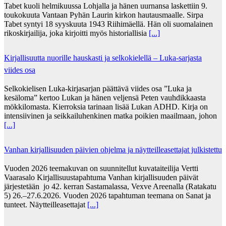
Tabet kuoli helmikuussa Lohjalla ja hänen uurnansa laskettiin 9.
toukokuuta Vantaan Pyhän Laurin kirkon hautausmaalle. Sirpa
Tabet syntyi 18 syyskuuta 1943 Riihimäellä. Hän oli suomalainen
rikoskirjailija, joka kirjoitti myös historiallisia
[...]
Kirjallisuutta nuorille hauskasti ja selkokielellä – Luka-sarjasta
viides osa
Selkokielisen Luka-kirjasarjan päättävä viides osa ”Luka ja
kesäloma” kertoo Lukan ja hänen veljensä Peten vauhdikkaasta
mökkilomasta. Kierroksia tarinaan lisää Lukan ADHD. Kirja on
intensiivinen ja seikkailuhenkinen matka poikien maailmaan, johon
[...]
Vanhan kirjallisuuden päivien ohjelma ja näytteilleasettajat julkistettu
Vuoden 2026 teemakuvan on suunnitellut kuvataiteilija Vertti
Vaarasalo Kirjallisuustapahtuma Vanhan kirjallisuuden päivät
järjestetään jo 42. kerran Sastamalassa, Vexve Areenalla (Ratakatu
5) 26.–27.6.2026. Vuoden 2026 tapahtuman teemana on Sanat ja
tunteet. Näytteilleasettajat
[...]