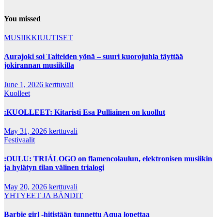
You missed
MUSIIKKIUUTISET
Aurajoki soi Taiteiden yönä – suuri kuorojuhla täyttää
jokirannan musiikilla
June 1, 2026
kerttuvali
Kuolleet
:KUOLLEET: Kitaristi Esa Pulliainen on kuollut
May 31, 2026
kerttuvali
Festivaalit
:OULU: TRIÁLOGO on flamencolaulun, elektronisen musiikin
ja hylätyn tilan välinen trialogi
May 20, 2026
kerttuvali
YHTYEET JA BÄNDIT
Barbie girl -hitistään tunnettu Aqua lopettaa