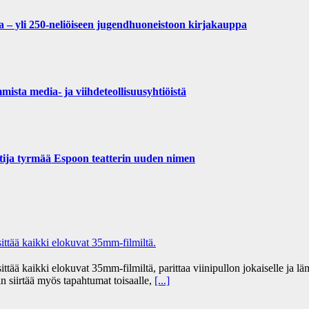
la – yli 250-neliöiseen jugendhuoneistoon kirjakauppa
ista media- ja viihdeteollisuusyhtiöistä
ntija tyrmää Espoon teatterin uuden nimen
tää kaikki elokuvat 35mm-filmiltä.
 kaikki elokuvat 35mm-filmiltä, parittaa viinipullon jokaiselle ja lämm
n siirtää myös tapahtumat toisaalle,
[...]