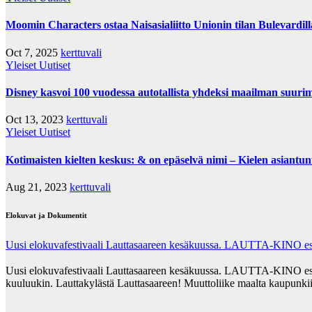
Moomin Characters ostaa Naisasialiitto Unionin tilan Bulevardil
Oct 7, 2025
kerttuvali
Yleiset Uutiset
Disney kasvoi 100 vuodessa autotallista yhdeksi maailman suurimm
Oct 13, 2023
kerttuvali
Yleiset Uutiset
Kotimaisten kielten keskus: & on epäselvä nimi – Kielen asiantu
Aug 21, 2023
kerttuvali
Elokuvat ja Dokumentit
Uusi elokuvafestivaali Lauttasaareen kesäkuussa. LAUTTA-KINO esit
Uusi elokuvafestivaali Lauttasaareen kesäkuussa. LAUTTA-KINO esittää
kuuluukin. Lauttakylästä Lauttasaareen! Muuttoliike maalta kaupunkii