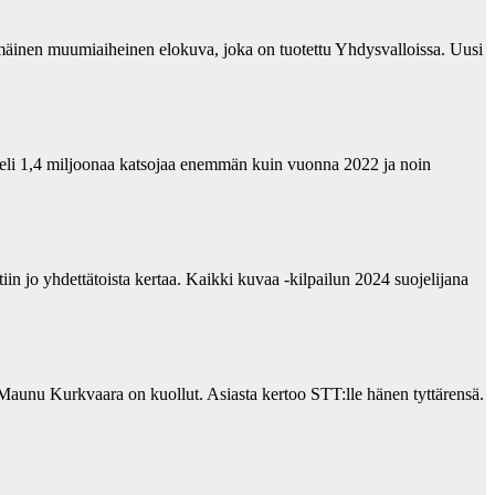
mäinen muumiaiheinen elokuva, joka on tuotettu Yhdysvalloissa. Uusi
eli 1,4 miljoonaa katsojaa enemmän kuin vuonna 2022 ja noin
in jo yhdettätoista kertaa. Kaikki kuvaa -kilpailun 2024 suojelijana
unu Kurkvaara on kuollut. Asiasta kertoo STT:lle hänen tyttärensä.