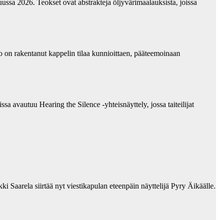
ussa 2026. Teokset ovat abstrakteja öljyvärimaalauksista, joissa
 on rakentanut kappelin tilaa kunnioittaen, pääteemoinaan
 avautuu Hearing the Silence -yhteisnäyttely, jossa taiteilijat
 Saarela siirtää nyt viestikapulan eteenpäin näyttelijä Pyry Äikäälle.