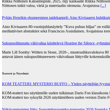
Riikka Niittonen Katoamispiste, 2025, öljy kankaalle Riikka Niittosen
Niittonen tutkii valoa, väriä ja materiaalin olemusta. Avajaisissa
[...]
Pyhän Henrikin ekumeeninen taidekappeli: Aino Kivisaaren huhtikuise
Aino Kivisaaren 80-vuotisjuhlanäyttely ”Kuva puhuu hiljaa” on esill
meditatiiviset abstraktiot sekä Franciscus Assisilainen. Avajaisissa tor
Sukupuolittunutta väkivaltaa käsittelevä Hearing the Silence -ryhmän
Marte Lill Somby: Written in Stone, 2020–, mustesuihkuvalokuva 80 x 1
antavat äänen sukupuolittuneeseen väkivaltaan liittyville kokemuksill
Teatterit ja Näytelmät
KOM TEATTERI: MYSTERIO BUFFO – Yhden näyttelijän fyysistä komi
KOM-teatteri tuo näyttämölle uuden tulkinnan Dario Fon klassikosta My
KOM-teatteri tuo syksyllä 2026 näyttämölleen uuden version Dario Fo
Näkövammaisten liitto: Saavutettavuusteko-tunnustus 2026 Svenska T