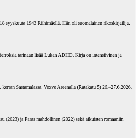
18 syyskuuta 1943 Riihimäellä. Hän oli suomalainen rikoskirjailija,
erroksia tarinaan lisää Lukan ADHD. Kirja on intensiivinen ja
2. kerran Sastamalassa, Vexve Areenalla (Ratakatu 5) 26.–27.6.2026.
su (2023) ja Paras mahdollinen (2022) sekä aikuisten romaaniin