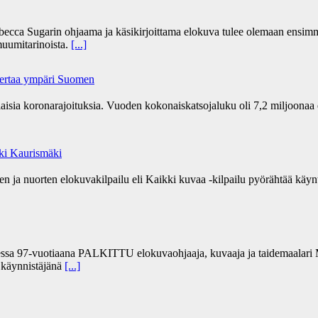
becca Sugarin ohjaama ja käsikirjoittama elokuva tulee olemaan ensim
uumitarinoista.
[...]
kertaa ympäri Suomen
ia koronarajoituksia. Vuoden kokonaiskatsojaluku oli 7,2 miljoonaa 
Aki Kaurismäki
 ja nuorten elokuvakilpailu eli Kaikki kuvaa -kilpailu pyörähtää käynti
sa 97-vuotiaana PALKITTU elokuvaohjaaja, kuvaaja ja taidemaalari Ma
” käynnistäjänä
[...]