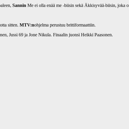
paleen,
Sannin
Me ei olla enää me -biisin sekä Äkkisyvää-biisin, joka o
tta sitten.
MTV:n
ohjelma perustuu brittiformaattiin.
önen, Jussi 69 ja Jone Nikula. Finaalin juonsi Heikki Paasonen.