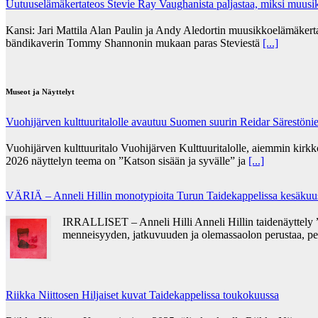
Uutuuselämäkertateos Stevie Ray Vaughanista paljastaa, miksi muusik
Kansi: Jari Mattila Alan Paulin ja Andy Aledortin muusikkoelämäkert
bändikaverin Tommy Shannonin mukaan paras Steviestä
[...]
Museot ja Näyttelyt
Vuohijärven kulttuuritalolle avautuu Suomen suurin Reidar Särestöni
Vuohijärven kulttuuritalo Vuohijärven Kulttuuritalolle, aiemmin kirk
2026 näyttelyn teema on ”Katson sisään ja syvälle” ja
[...]
VÄRIÄ – Anneli Hillin monotypioita Turun Taidekappelissa kesäkuu
IRRALLISET – Anneli Hilli Anneli Hillin taidenäyttely ”
menneisyyden, jatkuvuuden ja olemassaolon perustaa, pe
Riikka Niittosen Hiljaiset kuvat Taidekappelissa toukokuussa