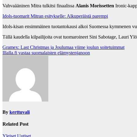
Vahvaääninen Mitra tulkitsi finaalissa
Alanis Morissetten
Ironic-kap
Idols-tuomarit Mitran esitykselle: Alkuperäistä parempi
Idols-kisan ensimmäinen tuotantokausi alkoi Suomessa kymmenen vuo
Tällä kaudella kilpailijoita ovat tuomaroineet Sini Sabotage, Lauri Yl
Post
Gramex: Last Christmas ja Joulumaa viime joulun soitetuimmat
Illalla.fi vastaa suomalaisten elämystenjanoon
navigation
By
kerttuvali
Related Post
Yleiset Uutiset