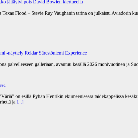
ko jättäytyi pois David Bowien kiertueelta
a Texas Flood – Stevie Ray Vaughanin tarina on julkaistu Aviadorin k
emi -näyttely Reidar Särestöniemi Experience
kona palvelleeseen galleriaan, avautuu kesällä 2026 monivuotinen ja Su
ssa
Väriä” on esillä Pyhän Henrikin ekumeenisessa taidekappelissa kesäku
rhettä ja
[...]