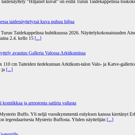
 taidenäyttely ”Hiljaiset kuvat” on esillä Turun Taidekappelissa toukoku
ssa taidenäyttelyssä kuva puhuu hiljaa
ä Turun Taidekappelissa huhtikuussa 2026. Näyttelykokonaisuuden Aino
staina 2.4. kello 15
[...]
äyttely avautuu Galleria Valossa Arktikumissa
10 cm Taiteiden tiedekunnan Arktikum-talon Valo- ja Katve-gallerioissa
e ja
[...]
ikkaa ja armotonta satiiria vallasta
sterio Buffo. Yli neljä vuosikymmentä esityksen kanssa kiertänyt Erkki
n legendaarisesta Mysterio Buffosta. Yhden näyttelijän
[...]
eaternille