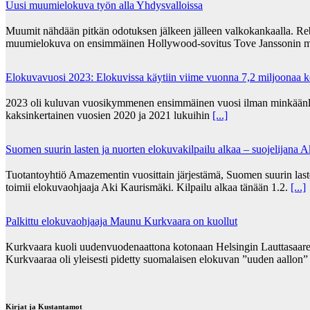
Uusi muumielokuva työn alla Yhdysvalloissa
Muumit nähdään pitkän odotuksen jälkeen jälleen valkokankaalla. Re
muumielokuva on ensimmäinen Hollywood-sovitus Tove Janssonin m
Elokuvavuosi 2023: Elokuvissa käytiin viime vuonna 7,2 miljoonaa 
2023 oli kuluvan vuosikymmenen ensimmäinen vuosi ilman minkäänlais
kaksinkertainen vuosien 2020 ja 2021 lukuihin
[...]
Suomen suurin lasten ja nuorten elokuvakilpailu alkaa – suojelijana 
Tuotantoyhtiö Amazementin vuosittain järjestämä, Suomen suurin lasten
toimii elokuvaohjaaja Aki Kaurismäki. Kilpailu alkaa tänään 1.2.
[...]
Palkittu elokuvaohjaaja Maunu Kurkvaara on kuollut
Kurkvaara kuoli uudenvuodenaattona kotonaan Helsingin Lauttasaares
Kurkvaaraa oli yleisesti pidetty suomalaisen elokuvan ”uuden aallon
Kirjat ja Kustantamot