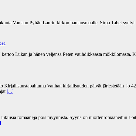
kokuuta Vantaan Pyhän Laurin kirkon hautausmaalle. Sirpa Tabet syntyi 
 osa
a” kertoo Lukan ja hänen veljensä Peten vauhdikkaasta mökkilomasta. Ki
lo Kirjallisuustapahtuma Vanhan kirjallisuuden päivät järjestetään jo 4
ajat
[...]
n lukuisia romaaneja pois myynnistä. Syynä on nuortenromaaneihin Loit
]