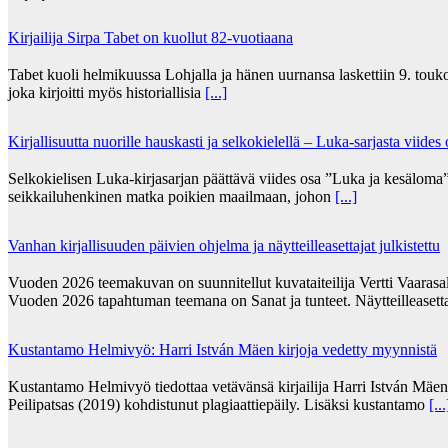
Kirjailija Sirpa Tabet on kuollut 82-vuotiaana
Tabet kuoli helmikuussa Lohjalla ja hänen uurnansa laskettiin 9. tou
joka kirjoitti myös historiallisia
[...]
Kirjallisuutta nuorille hauskasti ja selkokielellä – Luka-sarjasta viides
Selkokielisen Luka-kirjasarjan päättävä viides osa ”Luka ja kesälom
seikkailuhenkinen matka poikien maailmaan, johon
[...]
Vanhan kirjallisuuden päivien ohjelma ja näytteilleasettajat julkistettu
Vuoden 2026 teemakuvan on suunnitellut kuvataiteilija Vertti Vaarasa
Vuoden 2026 tapahtuman teemana on Sanat ja tunteet. Näytteilleasett
Kustantamo Helmivyö: Harri István Mäen kirjoja vedetty myynnistä
Kustantamo Helmivyö tiedottaa vetävänsä kirjailija Harri István Mäe
Peilipatsas (2019) kohdistunut plagiaattiepäily. Lisäksi kustantamo
[...