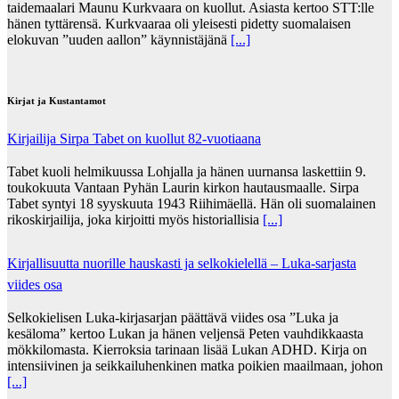
taidemaalari Maunu Kurkvaara on kuollut. Asiasta kertoo STT:lle
hänen tyttärensä. Kurkvaaraa oli yleisesti pidetty suomalaisen
elokuvan ”uuden aallon” käynnistäjänä
[...]
Kirjat ja Kustantamot
Kirjailija Sirpa Tabet on kuollut 82-vuotiaana
Tabet kuoli helmikuussa Lohjalla ja hänen uurnansa laskettiin 9.
toukokuuta Vantaan Pyhän Laurin kirkon hautausmaalle. Sirpa
Tabet syntyi 18 syyskuuta 1943 Riihimäellä. Hän oli suomalainen
rikoskirjailija, joka kirjoitti myös historiallisia
[...]
Kirjallisuutta nuorille hauskasti ja selkokielellä – Luka-sarjasta
viides osa
Selkokielisen Luka-kirjasarjan päättävä viides osa ”Luka ja
kesäloma” kertoo Lukan ja hänen veljensä Peten vauhdikkaasta
mökkilomasta. Kierroksia tarinaan lisää Lukan ADHD. Kirja on
intensiivinen ja seikkailuhenkinen matka poikien maailmaan, johon
[...]