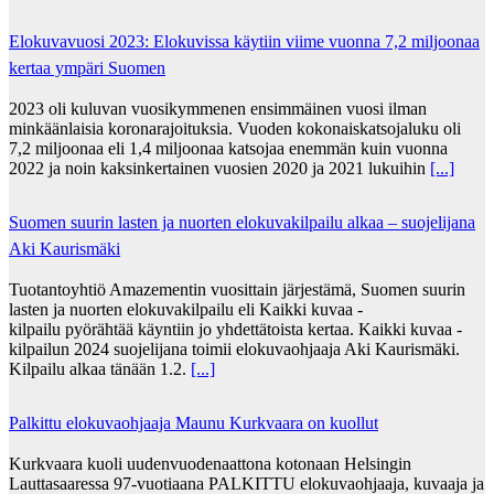
Elokuvavuosi 2023: Elokuvissa käytiin viime vuonna 7,2 miljoonaa
kertaa ympäri Suomen
2023 oli kuluvan vuosikymmenen ensimmäinen vuosi ilman
minkäänlaisia koronarajoituksia. Vuoden kokonaiskatsojaluku oli
7,2 miljoonaa eli 1,4 miljoonaa katsojaa enemmän kuin vuonna
2022 ja noin kaksinkertainen vuosien 2020 ja 2021 lukuihin
[...]
Suomen suurin lasten ja nuorten elokuvakilpailu alkaa – suojelijana
Aki Kaurismäki
Tuotantoyhtiö Amazementin vuosittain järjestämä, Suomen suurin
lasten ja nuorten elokuvakilpailu eli Kaikki kuvaa -
kilpailu pyörähtää käyntiin jo yhdettätoista kertaa. Kaikki kuvaa -
kilpailun 2024 suojelijana toimii elokuvaohjaaja Aki Kaurismäki.
Kilpailu alkaa tänään 1.2.
[...]
Palkittu elokuvaohjaaja Maunu Kurkvaara on kuollut
Kurkvaara kuoli uudenvuodenaattona kotonaan Helsingin
Lauttasaaressa 97-vuotiaana PALKITTU elokuvaohjaaja, kuvaaja ja