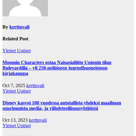
By
kerttuvali
Related Post
Yleiset Uutiset
Moomin Characters ostaa Naisasialiitto Unionin tilan
Bulevardilla – yli 250-neliöiseen jugendhuoneistoon
kirjakauppa
Oct 7, 2025
kerttuvali
Yleiset Uutiset
Disney kasvoi 100 vuodessa autotallista yhdeksi maailman
suurimmista media- ja viihdeteollisuusyhtiöistä
Oct 13, 2023
kerttuvali
Yleiset Uutiset