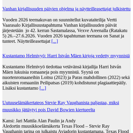
Vanhan kirjallisuuden päivien ohjelma ja näytteilleasettajat julkistettu
Vuoden 2026 teemakuvan on suunnitellut kuvataiteilija Vertti
Vaarasalo Kirjallisuustapahtuma Vanhan kirjallisuuden päivät
järjestetään jo 42. kerran Sastamalassa, Vexve Areenalla (Ratakatu
5) 26.–27.6.2026. Vuoden 2026 tapahtuman teemana on Sanat ja
tunteet. Näytteilleasettajat
[...]
Kustantamo Helmivyö: Harri István Mäen kirjoja vedetty myynnistä
Kustantamo Helmivyö tiedottaa vetävänsä kirjailija Harri István
Mäen lukuisia romaaneja pois myynnistä. Syynä on
nuortenromaaneihin Loitsu (2023) ja Paras mahdollinen (2022) sekä
aikuisten romaaniin Peilipatsas (2019) kohdistunut plagiaattiepäily.
Lisäksi kustantamo
[...]
Uutuuselämäkertateos Stevie Ray Vaughanista paljastaa, miksi
muusikko jättäytyi pois David Bowien kiertueelta
Kansi: Jari Mattila Alan Paulin ja Andy
Aledortin muusikkoelämäkerta Texas Flood – Stevie Ray
Vaughanin tarina on julkaistu Aviadorin kustantamana. Texas Flood