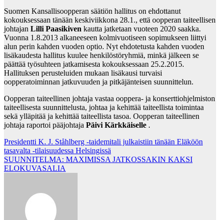
Suomen Kansallisoopperan säätiön hallitus on ehdottanut
kokouksessaan tänään keskiviikkona 28.1., että oopperan taiteellisen
johtajan
Lilli Paasikiven
kautta jatketaan vuoteen 2020 saakka.
Vuonna 1.8.2013 alkaneeseen kolmivuotiseen sopimukseen liittyi
alun perin kahden vuoden optio. Nyt ehdotetusta kahden vuoden
lisäkaudesta hallitus kuulee henkilöstöryhmiä, minkä jälkeen se
päättää työsuhteen jatkamisesta kokouksessaan 25.2.2015.
Hallituksen perusteluiden mukaan lisäkausi turvaisi
oopperatoiminnan jatkuvuuden ja pitkäjänteisen suunnittelun.
Oopperan taiteellinen johtaja vastaa ooppera- ja konserttiohjelmiston
taiteellisesta suunnittelusta, johtaa ja kehittää taiteellista toimintaa
sekä ylläpitää ja kehittää taiteellista tasoa. Oopperan taiteellinen
johtaja raportoi pääjohtaja
Päivi Kärkkäiselle
.
Post
Presidentti K. J. Ståhlberg -taidemitali julkaistiin tänään Eläköön
tasavalta -tilaisuudessa Helsingissä
navigation
SUUNNITELMA: MAXIMISSA JATKOSSAKIN KAKSI
ELOKUVASALIA