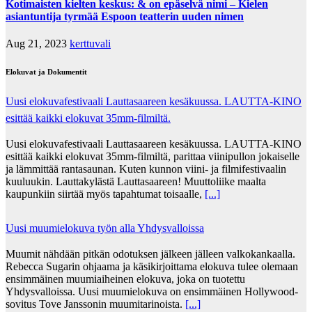
Kotimaisten kielten keskus: & on epäselvä nimi – Kielen
asiantuntija tyrmää Espoon teatterin uuden nimen
Aug 21, 2023
kerttuvali
Elokuvat ja Dokumentit
Uusi elokuvafestivaali Lauttasaareen kesäkuussa. LAUTTA-KINO
esittää kaikki elokuvat 35mm-filmiltä.
Uusi elokuvafestivaali Lauttasaareen kesäkuussa. LAUTTA-KINO
esittää kaikki elokuvat 35mm-filmiltä, parittaa viinipullon jokaiselle
ja lämmittää rantasaunan. Kuten kunnon viini- ja filmifestivaalin
kuuluukin. Lauttakylästä Lauttasaareen! Muuttoliike maalta
kaupunkiin siirtää myös tapahtumat toisaalle,
[...]
Uusi muumielokuva työn alla Yhdysvalloissa
Muumit nähdään pitkän odotuksen jälkeen jälleen valkokankaalla.
Rebecca Sugarin ohjaama ja käsikirjoittama elokuva tulee olemaan
ensimmäinen muumiaiheinen elokuva, joka on tuotettu
Yhdysvalloissa. Uusi muumielokuva on ensimmäinen Hollywood-
sovitus Tove Janssonin muumitarinoista.
[...]