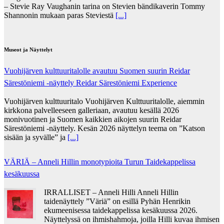
– Stevie Ray Vaughanin tarina on Stevien bändikaverin Tommy
Shannonin mukaan paras Steviestä
[...]
Museot ja Näyttelyt
Vuohijärven kulttuuritalolle avautuu Suomen suurin Reidar
Särestöniemi -näyttely Reidar Särestöniemi Experience
Vuohijärven kulttuuritalo Vuohijärven Kulttuuritalolle, aiemmin
kirkkona palvelleeseen galleriaan, avautuu kesällä 2026
monivuotinen ja Suomen kaikkien aikojen suurin Reidar
Särestöniemi -näyttely. Kesän 2026 näyttelyn teema on ”Katson
sisään ja syvälle” ja
[...]
VÄRIÄ – Anneli Hillin monotypioita Turun Taidekappelissa
kesäkuussa
IRRALLISET – Anneli Hilli Anneli Hillin
taidenäyttely ”Väriä” on esillä Pyhän Henrikin
ekumeenisessa taidekappelissa kesäkuussa 2026.
Näyttelyssä on ihmishahmoja, joilla Hilli kuvaa ihmisen