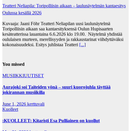
Teatteri Neliapila: Toripolliisin aikaan – laulunäytelmän kantaesitys
Oulussa kesällä 2026
Kuvaaja: Jaani Föhr Teatteri Neliapilan uusi laulunäytelmä
Toripolliisin aikaan saa kantaesityksensä Oulun Hupisaarten
kesäteatterissa lauantaina 6.6.2026 klo 19.00. Näytelmä yhdistää
oululaisen murteen, merellisyyden ja rakkaustarinat viihdyttäväksi
kokonaisuudeksi. Esitys juhlistaa Teatteri
[...]
You missed
MUSIIKKIUUTISET
Aurajoki soi Taiteiden yönä – suuri kuorojuhla täyttää
jokirannan musiikilla
June 1, 2026
kerttuvali
Kuolleet
:KUOLLEET: Kitaristi Esa Pulliainen on kuollut