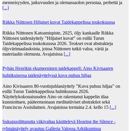
menneisyyden, jatkuvuuden ja olemassaolon perustaa, perhettä ja
[...]
Riikka Niittosen Hiljaiset kuvat Taidekappelissa toukokuussa
Riikka Niittonen Katoamispiste, 2025, öljy kankaalle Riikka
Niittosen taidenäyttely ”Hiljaiset kuvat” on esillä Turun
Taidekappelissa toukokuussa 2026. Teokset ovat abstrakteja
öljyvärimaalauksista, joissa Niittonen tutkii valoa, väriä ja
materiaalin olemusta. Avajaisissa
[...]
Pyhän Henrikin ekumeeninen taidekappeli: Aino Kivisaaren
huhtikuisessa taidenäyttelyssä kuva puhuu hiljaa
Aino Kivisaaren 80-vuotisjuhlanäyttely ”Kuva puhuu hiljaa” on
esillä Turun Taidekappelissa huhtikuussa 2026.
Näyttelykokonaisuuden Aino on rakentanut kappelin tilaa
kunnioittaen, pääteemoinaan meditatiiviset abstraktiot sekä
Franciscus Assisilainen. Avajaisissa torstaina 2.4. kello 15
[...]
Sukupuolittunutta väkivaltaa käsittelevä Hearing the Silence -
ryhmänäyttely avautuu Galleria Valossa Arktikumissa