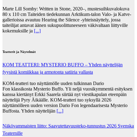
Marte Lill Somby: Written in Stone, 2020–, mustesuihkuvalokuva
80 x 110 cm Taiteiden tiedekunnan Arktikum-talon Valo- ja Katve-
gallerioissa avautuu Hearing the Silence -yhteisnäyttely, jossa
taiteilijat antavat äänen sukupuolittuneeseen väkivaltaan liittyville
kokemuksille ja
[...]
Teatterit ja Näytelmät
KOM TEATTERI: MYSTERIO BUFFO – Yhden näyttelijän
fyysistä komiikkaa ja armotonta satiiria vallasta
KOM-teatteri tuo näyttämölle uuden tulkinnan Dario
Fon klassikosta Mysterio Buffo. Yli neljä vuosikymmentä esityksen
kanssa kiertänyt Erkki Saarela siirtää nyt viestikapulan eteenpäin
näyttelijä Pyry Äikäälle. KOM-teatteri tuo syksyllä 2026
näyttämölleen uuden version Dario Fon legendaarisesta Mysterio
Buffosta. Yhden näyttelijän
[...]
Näkövammaisten liitto: Saavutettavuusteko-tunnustus 2026 Svenska
Teaternille