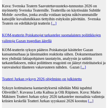
Kuva: Svenska Teatern Saavutettavuusteko-tunnustus 2026 on
myönnetty Svenska Teaternille. Teatterilla on käytössään Subtitle
Mobile -sovellus, jonka avulla voidaan tarjota näkövammaisille
katsojille kuvailutulkkaus tiettyihin esityksiin päivittäin. Svenska
Teatern on edelläkävijä teatterin
[...]
KOM-teatterin Poiskatsojat tarkastelee suomalaisten poliitikkojen
valintoja Gazan tragedian äärellä
KOM-teatterin syksyn pääteos Poiskatsojat käsittelee Gazan
kansanmurhaaa ja länsimaiden reaktioita siihen. Dokumentaarinen
teos yhdistää faktapohjaisen taustatyön, analyysin ja satiirin
tarkastellakseen, miksi poliittinen reagointi on jäänyt ristiriitaiseksi ja
varovaiseksi tilanteen vakavuuteen nähden. Gazan
[...]
Teatteri Jurkan syksyn 2026 ohjelmisto on julkistettu
Syksyn kotimaisena kantaesityksenä nähdään Mitä tapahtui
Oliverille?. Kuvassa Lotta Kaihua ja Olli Riipinen. Kuva: Marko
Mäkinen Teatteri Jurkan syksy 2026 tarkastelee moraalisia valintoja
kriisien keskellä Teatteri Jurkan syyskausi 2026 koostuu
[...]