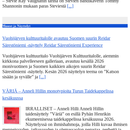
– Stevie Ray Vaughanin tarina on Stevien bändikaverin Tommy
Shannonin mukaan paras Steviestä
[...]
Museot ja Näyttelyt
Vuohijärven kulttuuritalolle avautuu Suomen suurin Reidar
Särestöniemi -näyttely Reidar Särestöniemi Experience
Vuohijärven kulttuuritalo Vuohijärven Kulttuuritalolle, aiemmin
kirkkona palvelleeseen galleriaan, avautuu kesällä 2026
monivuotinen ja Suomen kaikkien aikojen suurin Reidar
Särestöniemi -näyttely. Kesän 2026 näyttelyn teema on ”Katson
sisään ja syvälle” ja
[...]
VÄRIÄ – Anneli Hillin monotypioita Turun Taidekappelissa
kesäkuussa
IRRALLISET – Anneli Hilli Anneli Hillin
taidenäyttely ”Väriä” on esillä Pyhän Henrikin
ekumeenisessa taidekappelissa kesäkuussa 2026.
Näyttelyssä on ihmishahmoja, joilla Hilli kuvaa ihmisen
menneisyyden, jatkuvuuden ja olemassaolon perustaa, perhettä ja