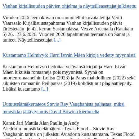
Vanhan kirjallisuuden päivien ohjelma ja näytteilleasettajat julkistettu
Vuoden 2026 teemakuvan on suunnitellut kuvataiteilija Vertti
Vaarasalo Kirjallisuustapahtuma Vanhan kirjallisuuden päivät
järjestetään jo 42. kerran Sastamalassa, Vexve Areenalla (Ratakatu
5) 26.–27.6.2026. Vuoden 2026 tapahtuman teemana on Sanat ja
tunteet. Näytteilleasettajat
[...]
Kustantamo Helmivyö: Harri István Mäen kirjoja vedetty myynnistä
Kustantamo Helmivyö tiedottaa vetävänsä kirjailija Harri István
Mäen lukuisia romaaneja pois myynnistä. Syynä on
nuortenromaaneihin Loitsu (2023) ja Paras mahdollinen (2022) sekä
aikuisten romaaniin Peilipatsas (2019) kohdistunut plagiaattiepäily.
Lisäksi kustantamo
[...]
Uutuuselämäkertateos Stevie Ray Vaughanista paljastaa, miksi
muusikko jättäytyi pois David Bowien kiertueelta
Kansi: Jari Mattila Alan Paulin ja Andy
Aledortin muusikkoelämäkerta Texas Flood – Stevie Ray
Vaughanin tarina on julkaistu Aviadorin kustantamana. Texas Flood