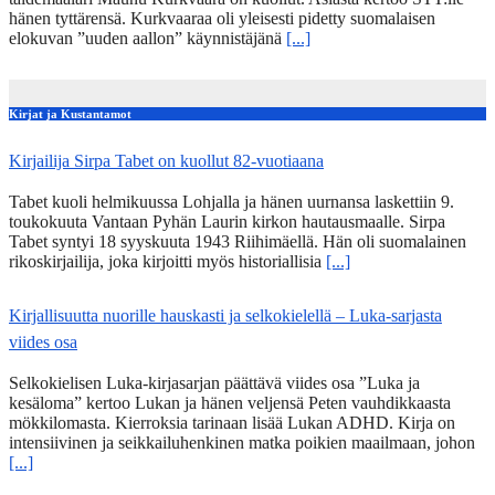
hänen tyttärensä. Kurkvaaraa oli yleisesti pidetty suomalaisen
elokuvan ”uuden aallon” käynnistäjänä
[...]
Kirjat ja Kustantamot
Kirjailija Sirpa Tabet on kuollut 82-vuotiaana
Tabet kuoli helmikuussa Lohjalla ja hänen uurnansa laskettiin 9.
toukokuuta Vantaan Pyhän Laurin kirkon hautausmaalle. Sirpa
Tabet syntyi 18 syyskuuta 1943 Riihimäellä. Hän oli suomalainen
rikoskirjailija, joka kirjoitti myös historiallisia
[...]
Kirjallisuutta nuorille hauskasti ja selkokielellä – Luka-sarjasta
viides osa
Selkokielisen Luka-kirjasarjan päättävä viides osa ”Luka ja
kesäloma” kertoo Lukan ja hänen veljensä Peten vauhdikkaasta
mökkilomasta. Kierroksia tarinaan lisää Lukan ADHD. Kirja on
intensiivinen ja seikkailuhenkinen matka poikien maailmaan, johon
[...]