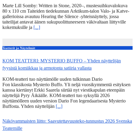
Marte Lill Somby: Written in Stone, 2020–, mustesuihkuvalokuva
80 x 110 cm Taiteiden tiedekunnan Arktikum-talon Valo- ja Katve-
gallerioissa avautuu Hearing the Silence -yhteisnäyttely, jossa
taiteilijat antavat äänen sukupuolittuneeseen väkivaltaan liittyville
kokemuksille ja
[...]
Teatterit ja Näytelmät
KOM TEATTERI: MYSTERIO BUFFO – Yhden näyttelijän
fyysistä komiikkaa ja armotonta satiiria vallasta
KOM-teatteri tuo näyttämölle uuden tulkinnan Dario
Fon klassikosta Mysterio Buffo. Yli neljä vuosikymmentä esityksen
kanssa kiertänyt Erkki Saarela siirtää nyt viestikapulan eteenpäin
näyttelijä Pyry Äikäälle. KOM-teatteri tuo syksyllä 2026
näyttämölleen uuden version Dario Fon legendaarisesta Mysterio
Buffosta. Yhden näyttelijän
[...]
Näkövammaisten liitto: Saavutettavuusteko-tunnustus 2026 Svenska
Teaternille