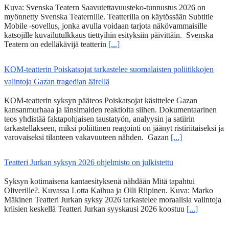
Kuva: Svenska Teatern Saavutettavuusteko-tunnustus 2026 on
myönnetty Svenska Teaternille. Teatterilla on käytössään Subtitle
Mobile -sovellus, jonka avulla voidaan tarjota näkövammaisille
katsojille kuvailutulkkaus tiettyihin esityksiin päivittäin. Svenska
Teatern on edelläkävijä teatterin
[...]
KOM-teatterin Poiskatsojat tarkastelee suomalaisten poliitikkojen
valintoja Gazan tragedian äärellä
KOM-teatterin syksyn pääteos Poiskatsojat käsittelee Gazan
kansanmurhaaa ja länsimaiden reaktioita siihen. Dokumentaarinen
teos yhdistää faktapohjaisen taustatyön, analyysin ja satiirin
tarkastellakseen, miksi poliittinen reagointi on jäänyt ristiriitaiseksi ja
varovaiseksi tilanteen vakavuuteen nähden. Gazan
[...]
Teatteri Jurkan syksyn 2026 ohjelmisto on julkistettu
Syksyn kotimaisena kantaesityksenä nähdään Mitä tapahtui
Oliverille?. Kuvassa Lotta Kaihua ja Olli Riipinen. Kuva: Marko
Mäkinen Teatteri Jurkan syksy 2026 tarkastelee moraalisia valintoja
kriisien keskellä Teatteri Jurkan syyskausi 2026 koostuu
[...]