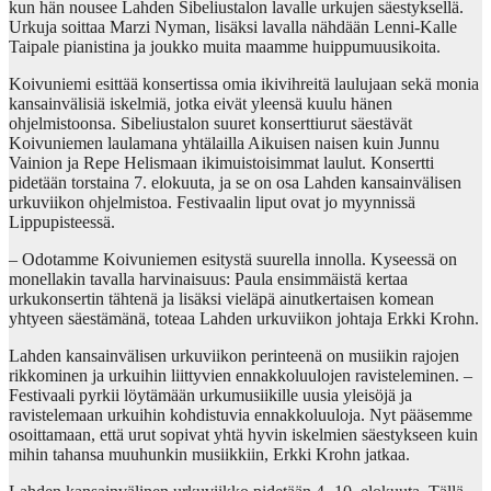
kun hän nousee Lahden Sibeliustalon lavalle urkujen säestyksellä.
Urkuja soittaa Marzi Nyman, lisäksi lavalla nähdään Lenni-Kalle
Taipale pianistina ja joukko muita maamme huippumuusikoita.
Koivuniemi esittää konsertissa omia ikivihreitä laulujaan sekä monia
kansainvälisiä iskelmiä, jotka eivät yleensä kuulu hänen
ohjelmistoonsa. Sibeliustalon suuret konserttiurut säestävät
Koivuniemen laulamana yhtälailla Aikuisen naisen kuin Junnu
Vainion ja Repe Helismaan ikimuistoisimmat laulut. Konsertti
pidetään torstaina 7. elokuuta, ja se on osa Lahden kansainvälisen
urkuviikon ohjelmistoa. Festivaalin liput ovat jo myynnissä
Lippupisteessä.
– Odotamme Koivuniemen esitystä suurella innolla. Kyseessä on
monellakin tavalla harvinaisuus: Paula ensimmäistä kertaa
urkukonsertin tähtenä ja lisäksi vieläpä ainutkertaisen komean
yhtyeen säestämänä, toteaa Lahden urkuviikon johtaja Erkki Krohn.
Lahden kansainvälisen urkuviikon perinteenä on musiikin rajojen
rikkominen ja urkuihin liittyvien ennakkoluulojen ravisteleminen. –
Festivaali pyrkii löytämään urkumusiikille uusia yleisöjä ja
ravistelemaan urkuihin kohdistuvia ennakkoluuloja. Nyt pääsemme
osoittamaan, että urut sopivat yhtä hyvin iskelmien säestykseen kuin
mihin tahansa muuhunkin musiikkiin, Erkki Krohn jatkaa.