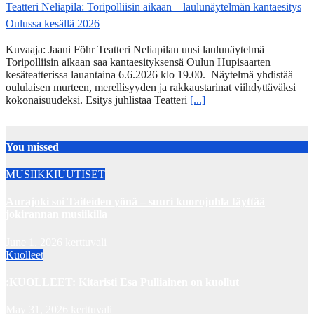
Teatteri Neliapila: Toripolliisin aikaan – laulunäytelmän kantaesitys
Oulussa kesällä 2026
Kuvaaja: Jaani Föhr Teatteri Neliapilan uusi laulunäytelmä
Toripolliisin aikaan saa kantaesityksensä Oulun Hupisaarten
kesäteatterissa lauantaina 6.6.2026 klo 19.00. Näytelmä yhdistää
oululaisen murteen, merellisyyden ja rakkaustarinat viihdyttäväksi
kokonaisuudeksi. Esitys juhlistaa Teatteri
[...]
You missed
MUSIIKKIUUTISET
Aurajoki soi Taiteiden yönä – suuri kuorojuhla täyttää
jokirannan musiikilla
June 1, 2026
kerttuvali
Kuolleet
:KUOLLEET: Kitaristi Esa Pulliainen on kuollut
May 31, 2026
kerttuvali