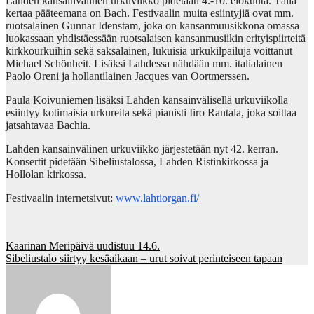
Lahden kansainvälinen urkuviikko pidetään 4.-10. elokuuta. Tällä
kertaa pääteemana on Bach. Festivaalin muita esiintyjiä ovat mm.
ruotsalainen Gunnar Idenstam, joka on kansanmuusikkona omassa
luokassaan yhdistäessään ruotsalaisen kansanmusiikin erityispiirteitä
kirkkourkuihin sekä saksalainen, lukuisia urkukilpailuja voittanut
Michael Schönheit. Lisäksi Lahdessa nähdään mm. italialainen
Paolo Oreni ja hollantilainen Jacques van Oortmerssen.
Paula Koivuniemen lisäksi Lahden kansainvälisellä urkuviikolla
esiintyy kotimaisia urkureita sekä pianisti Iiro Rantala, joka soittaa
jatsahtavaa Bachia.
Lahden kansainvälinen urkuviikko järjestetään nyt 42. kerran.
Konsertit pidetään Sibeliustalossa, Lahden Ristinkirkossa ja
Hollolan kirkossa.
Festivaalin internetsivut:
www.lahtiorgan.fi/
Post
Kaarinan Meripäivä uudistuu 14.6.
Sibeliustalo siirtyy kesäaikaan – urut soivat perinteiseen tapaan
navigation