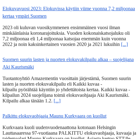
Elokuvavuosi 2023: Elokuvissa käytiin viime vuonna 7,2 miljoonaa
kertaa ympäri Suomen
2023 oli kuluvan vuosikymmenen ensimmäinen vuosi ilman
minkäänlaisia koronarajoituksia. Vuoden kokonaiskatsojaluku oli
7,2 miljoonaa eli 1,4 miljoonaa katsojaa enemmän kuin vuonna
2022 ja noin kaksinkertainen vuosien 2020 ja 2021 lukuihin
[...]
Suomen suurin lasten ja nuorten elokuvakilpailu alkaa – suojelijana
Aki Kaurismäki
Tuotantoyhtiö Amazementin vuosittain järjestämä, Suomen suurin
lasten ja nuorten elokuvakilpailu eli Kaikki kuvaa -
kilpailu pyörähtää käyntiin jo yhdettätoista kertaa. Kaikki kuvaa -
kilpailun 2024 suojelijana toimii elokuvaohjaaja Aki Kaurismäki.
Kilpailu alkaa tänään 1.2.
[...]
Palkittu elokuvaohjaaja Maunu Kurkvaara on kuollut
Kurkvaara kuoli uudenvuodenaattona kotonaan Helsingin
Lauttasaaressa 97-vuotiaana PALKITTU elokuvaohjaaja, kuvaaja ja
taidemaalari Maunu Kurkvaara on kuollut. Asiasta kertoo STT:lle