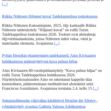
[...]
Riikka Niittosen Hiljaiset kuvat Taidekappelissa toukokuussa
Riikka Niittonen Katoamispiste, 2025, öljy kankaalle Riikka
Niittosen taidenäyttely ”Hiljaiset kuvat” on esillä Turun
Taidekappelissa toukokuussa 2026. Teokset ovat abstrakteja
öljyvärimaalauksista, joissa Niittonen tutkii valoa, väriä ja
materiaalin olemusta. Avajaisissa
[...]
Pyhän Henrikin ekumeeninen taidekappeli: Aino Kivisaaren
huhtikuisessa taidenäyttelyssä kuva puhuu hiljaa
Aino Kivisaaren 80-vuotisjuhlanäyttely ”Kuva puhuu hiljaa” on
esillä Turun Taidekappelissa huhtikuussa 2026.
Näyttelykokonaisuuden Aino on rakentanut kappelin tilaa
kunnioittaen, pääteemoinaan meditatiiviset abstraktiot sekä
Franciscus Assisilainen. Avajaisissa torstaina 2.4. kello 15
[...]
Sukupuolittunutta väkivaltaa käsittelevä Hearing the Silence -
ryhmänäyttely avautuu Galleria Valossa Arktikumissa