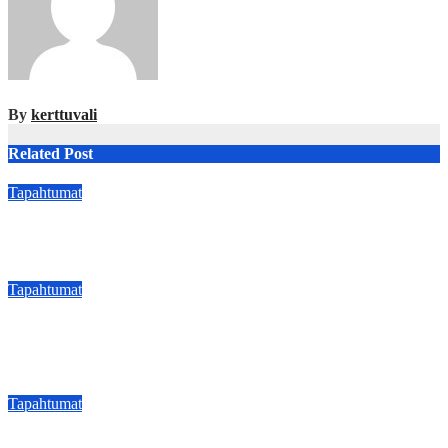
By
kerttuvali
Related Post
Tapahtumat
Palestiinalaisen kulttuurin festivaali Caisassa
Aug 26, 2025
kerttuvali
Tapahtumat
Taiteen Sulattamo 10 vuotta – taiteen moniäänisyyden juhlaa
Teatterimuseolla
Aug 29, 2023
kerttuvali
Tapahtumat
Alvar Aalto -viikko avattiin Saksan Wolfsburgissa –