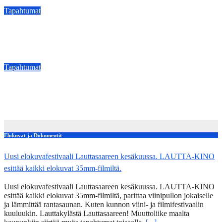
Aug 26, 2025
kerttuvali
Tapahtumat
Taiteen Sulattamo 10 vuotta – taiteen moniäänisyyden juhlaa
Teatterimuseolla
Aug 29, 2023
kerttuvali
Tapahtumat
Alvar Aalto -viikko avattiin Saksan Wolfsburgissa –
ohjelmistossa runsas kirjo kulttuuritapahtumia
Sep 3, 2022
kerttuvali
Elokuvat ja Dokumentit
Uusi elokuvafestivaali Lauttasaareen kesäkuussa. LAUTTA-KINO
esittää kaikki elokuvat 35mm-filmiltä.
Uusi elokuvafestivaali Lauttasaareen kesäkuussa. LAUTTA-KINO
esittää kaikki elokuvat 35mm-filmiltä, parittaa viinipullon jokaiselle
ja lämmittää rantasaunan. Kuten kunnon viini- ja filmifestivaalin
kuuluukin. Lauttakylästä Lauttasaareen! Muuttoliike maalta