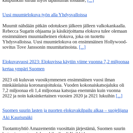
kaupunkiin siirtää myös tapahtumat toisaalle,
[...]
Uusi muumielokuva työn alla Yhdysvalloissa
Muumit nähdään pitkän odotuksen jälkeen jälleen valkokankaalla.
Rebecca Sugarin ohjaama ja käsikirjoittama elokuva tulee olemaan
ensimmäinen muumiaiheinen elokuva, joka on tuotettu
Yhdysvalloissa. Uusi muumielokuva on ensimmäinen Hollywood-
sovitus Tove Janssonin muumitarinoista.
[...]
Elokuvavuosi 2023: Elokuvissa käytiin viime vuonna 7,2 miljoonaa
kertaa ympäri Suomen
2023 oli kuluvan vuosikymmenen ensimmäinen vuosi ilman
minkäänlaisia koronarajoituksia. Vuoden kokonaiskatsojaluku oli
7,2 miljoonaa eli 1,4 miljoonaa katsojaa enemmän kuin vuonna
2022 ja noin kaksinkertainen vuosien 2020 ja 2021 lukuihin
[...]
Suomen suurin lasten ja nuorten elokuvakilpailu alkaa – suojelijana
Aki Kaurismäki
Tuotantoyhtiö Amazementin vuosittain järjestämä, Suomen suurin