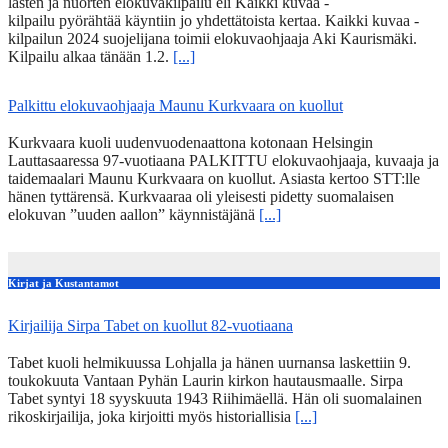
lasten ja nuorten elokuvakilpailu eli Kaikki kuvaa -
kilpailu pyörähtää käyntiin jo yhdettätoista kertaa. Kaikki kuvaa -
kilpailun 2024 suojelijana toimii elokuvaohjaaja Aki Kaurismäki.
Kilpailu alkaa tänään 1.2.
[...]
Palkittu elokuvaohjaaja Maunu Kurkvaara on kuollut
Kurkvaara kuoli uudenvuodenaattona kotonaan Helsingin
Lauttasaaressa 97-vuotiaana PALKITTU elokuvaohjaaja, kuvaaja ja
taidemaalari Maunu Kurkvaara on kuollut. Asiasta kertoo STT:lle
hänen tyttärensä. Kurkvaaraa oli yleisesti pidetty suomalaisen
elokuvan ”uuden aallon” käynnistäjänä
[...]
Kirjat ja Kustantamot
Kirjailija Sirpa Tabet on kuollut 82-vuotiaana
Tabet kuoli helmikuussa Lohjalla ja hänen uurnansa laskettiin 9.
toukokuuta Vantaan Pyhän Laurin kirkon hautausmaalle. Sirpa
Tabet syntyi 18 syyskuuta 1943 Riihimäellä. Hän oli suomalainen
rikoskirjailija, joka kirjoitti myös historiallisia
[...]