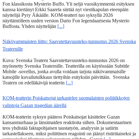
Fon klassikosta Mysterio Buffo. Yli neljä vuosikymmentä esityksen
kanssa kiertänyt Erkki Saarela siirtää nyt viestikapulan eteenpäin
näyttelijä Pyry Äikäälle. KOM-teatteri tuo syksyllä 2026
näyttämölleen uuden version Dario Fon legendaarisesta Mysterio
Buffosta. Yhden näyttelijän
[...]
Näkövammaisten liitto: Saavutettavuusteko-tunnustus 2026 Svenska
Teaternille
Kuva: Svenska Teatern Saavutettavuusteko-tunnustus 2026 on
myönnetty Svenska Teaternille. Teatterilla on käytössään Subtitle
Mobile -sovellus, jonka avulla voidaan tarjota näkövammaisille
katsojille kuvailutulkkaus tiettyihin esityksiin päivittäin. Svenska
Teatern on edelläkävijä teatterin
[...]
KOM-teatterin Poiskatsojat tarkastelee suomalaisten poliitikkojen
valintoja Gazan tragedian äärellä
KOM-teatterin syksyn pääteos Poiskatsojat käsittelee Gazan
kansanmurhaaa ja länsimaiden reaktioita siihen. Dokumentaarinen
teos yhdistää faktapohjaisen taustatyön, analyysin ja satiirin
tarkastellakseen, miksi poliittinen reagointi on jäänyt ristiriitaiseksi ja