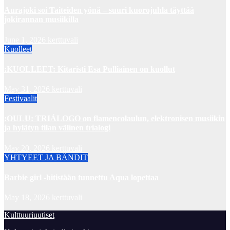
Aurajoki soi Taiteiden yönä – suuri kuorojuhla täyttää
jokirannan musiikilla
June 1, 2026
kerttuvali
Kuolleet
:KUOLLEET: Kitaristi Esa Pulliainen on kuollut
May 31, 2026
kerttuvali
Festivaalit
:OULU: TRIÁLOGO on flamencolaulun, elektronisen musiikin
ja hylätyn tilan välinen trialogi
May 20, 2026
kerttuvali
YHTYEET JA BÄNDIT
Barbie girl -hitistään tunnettu Aqua lopettaa
May 18, 2026
kerttuvali
Kulttuuriuutiset