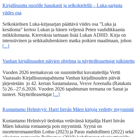
Kirjallisuutta nuorille hauskasti ja selkokielellä – Luka-sarjasta
viides osa
Selkokielisen Luka-kirjasarjan päättävä viides osa ”Luka ja
kesäloma” kertoo Lukan ja hänen veljensä Peten vauhdikkaasta
mökkilomasta. Kierroksia tarinaan lisää Lukan ADHD. Kirja on
intensiivinen ja seikkailuhenkinen matka poikien maailmaan, johon
[...]
Vanhan kirjallisuuden päivien ohjelma ja näytteilleasettajat julkistettu
Vuoden 2026 teemakuvan on suunnitellut kuvataiteilija Vertti
Vaarasalo Kirjallisuustapahtuma Vanhan kirjallisuuden päivät
järjestetään jo 42. kerran Sastamalassa, Vexve Areenalla (Ratakatu
5) 26.–27.6.2026. Vuoden 2026 tapahtuman teemana on Sanat ja
tunteet. Näytteilleasettajat
[...]
Kustantamo Helmivyö: Harri István Mäen kirjoja vedetty myynnistä
Kustantamo Helmivyö tiedottaa vetävänsä kirjailija Harri István
Mäen lukuisia romaaneja pois myynnistä. Syynä on
nuortenromaaneihin Loitsu (2023) ja Paras mahdollinen (2022) sekä