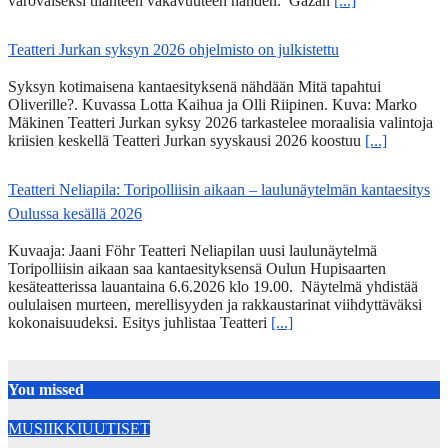
varovaiseksi tilanteen vakavuuteen nähden. Gazan
[...]
Teatteri Jurkan syksyn 2026 ohjelmisto on julkistettu
Syksyn kotimaisena kantaesityksenä nähdään Mitä tapahtui
Oliverille?. Kuvassa Lotta Kaihua ja Olli Riipinen. Kuva: Marko
Mäkinen Teatteri Jurkan syksy 2026 tarkastelee moraalisia valintoja
kriisien keskellä Teatteri Jurkan syyskausi 2026 koostuu
[...]
Teatteri Neliapila: Toripolliisin aikaan – laulunäytelmän kantaesitys
Oulussa kesällä 2026
Kuvaaja: Jaani Föhr Teatteri Neliapilan uusi laulunäytelmä
Toripolliisin aikaan saa kantaesityksensä Oulun Hupisaarten
kesäteatterissa lauantaina 6.6.2026 klo 19.00. Näytelmä yhdistää
oululaisen murteen, merellisyyden ja rakkaustarinat viihdyttäväksi
kokonaisuudeksi. Esitys juhlistaa Teatteri
[...]
You missed
MUSIIKKIUUTISET