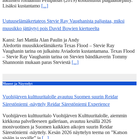
aikuisten romaaniin Peilipatsas (2019) kohdistunut plagiaattiepäily.
Lisäksi kustantamo
[...]
Uutuuselämäkertateos Stevie Ray Vaughanista paljastaa, miksi
muusikko jättäytyi pois David Bowien kiertueelta
Kansi: Jari Mattila Alan Paulin ja Andy
Aledortin muusikkoelämäkerta Texas Flood – Stevie Ray
Vaughanin tarina on julkaistu Aviadorin kustantamana. Texas Flood
– Stevie Ray Vaughanin tarina on Stevien bändikaverin Tommy
Shannonin mukaan paras Steviestä
[...]
Museot ja Näyttelyt
Vuohijärven kulttuuritalolle avautuu Suomen suurin Reidar
Särestöniemi -näyttely Reidar Särestöniemi Experience
Vuohijärven kulttuuritalo Vuohijärven Kulttuuritalolle, aiemmin
kirkkona palvelleeseen galleriaan, avautuu kesällä 2026
monivuotinen ja Suomen kaikkien aikojen suurin Reidar
Särestöniemi -näyttely. Kesän 2026 näyttelyn teema on ”Katson
sisään ja syvälle” ja
[...]