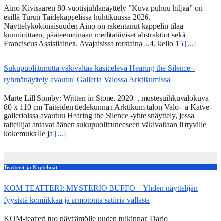
Aino Kivisaaren 80-vuotisjuhlanäyttely ”Kuva puhuu hiljaa” on
esillä Turun Taidekappelissa huhtikuussa 2026.
Näyttelykokonaisuuden Aino on rakentanut kappelin tilaa
kunnioittaen, pääteemoinaan meditatiiviset abstraktiot sekä
Franciscus Assisilainen. Avajaisissa torstaina 2.4. kello 15
[...]
Sukupuolittunutta väkivaltaa käsittelevä Hearing the Silence -
ryhmänäyttely avautuu Galleria Valossa Arktikumissa
Marte Lill Somby: Written in Stone, 2020–, mustesuihkuvalokuva
80 x 110 cm Taiteiden tiedekunnan Arktikum-talon Valo- ja Katve-
gallerioissa avautuu Hearing the Silence -yhteisnäyttely, jossa
taiteilijat antavat äänen sukupuolittuneeseen väkivaltaan liittyville
kokemuksille ja
[...]
Teatterit ja Näytelmät
KOM TEATTERI: MYSTERIO BUFFO – Yhden näyttelijän
fyysistä komiikkaa ja armotonta satiiria vallasta
KOM-teatteri tuo näyttämölle uuden tulkinnan Dario