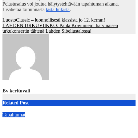
Pelastusalus voi joutua hälytystehtävään tapahtuman aikana.
Lisätietoa toiminnasta
tästä linkistä
.
Post
LuostoClassic – luonnollisesti klassista jo 12. kerran!
LAHDEN URKUVIIKKO: Paula Koivuniemi harvinaisen
navigation
urkukonsertin tähtenä Lahden Sibeliustalossa!
By
kerttuvali
Related Post
Tapahtumat
Palestiinalaisen kulttuurin festivaali Caisassa