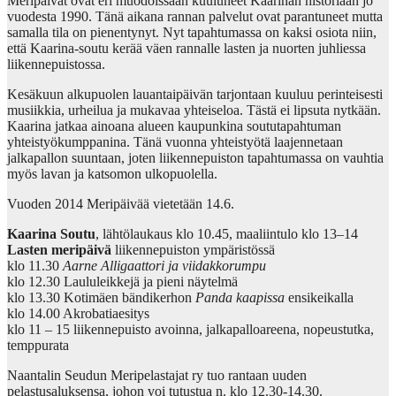
Meripäivät ovat eri muodoissaan kuuluneet Kaarinan historiaan jo
vuodesta 1990. Tänä aikana rannan palvelut ovat parantuneet mutta
samalla tila on pienentynyt. Nyt tapahtumassa on kaksi osiota niin,
että Kaarina-soutu kerää väen rannalle lasten ja nuorten juhliessa
liikennepuistossa.
Kesäkuun alkupuolen lauantaipäivän tarjontaan kuuluu perinteisesti
musiikkia, urheilua ja mukavaa yhteiseloa. Tästä ei lipsuta nytkään.
Kaarina jatkaa ainoana alueen kaupunkina soututapahtuman
yhteistyökumppanina. Tänä vuonna yhteistyötä laajennetaan
jalkapallon suuntaan, joten liikennepuiston tapahtumassa on vauhtia
myös lavan ja katsomon ulkopuolella.
Vuoden 2014 Meripäivää vietetään 14.6.
Kaarina Soutu
, lähtölaukaus klo 10.45, maaliintulo klo 13–14
Lasten meripäivä
liikennepuiston ympäristössä
klo 11.30
Aarne Alligaattori ja viidakkorumpu
klo 12.30 Laululeikkejä ja pieni näytelmä
klo 13.30 Kotimäen bändikerhon
Panda kaapissa
ensikeikalla
klo 14.00 Akrobatiaesitys
klo 11 – 15 liikennepuisto avoinna, jalkapalloareena, nopeustutka,
temppurata
Naantalin Seudun Meripelastajat ry tuo rantaan uuden
pelastusaluksensa, johon voi tutustua n. klo 12.30-14.30.