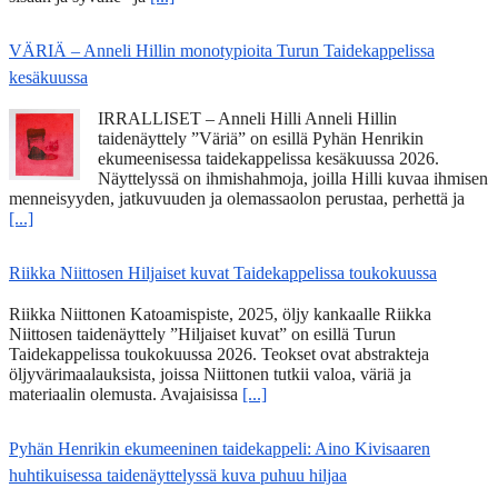
VÄRIÄ – Anneli Hillin monotypioita Turun Taidekappelissa
kesäkuussa
IRRALLISET – Anneli Hilli Anneli Hillin
taidenäyttely ”Väriä” on esillä Pyhän Henrikin
ekumeenisessa taidekappelissa kesäkuussa 2026.
Näyttelyssä on ihmishahmoja, joilla Hilli kuvaa ihmisen
menneisyyden, jatkuvuuden ja olemassaolon perustaa, perhettä ja
[...]
Riikka Niittosen Hiljaiset kuvat Taidekappelissa toukokuussa
Riikka Niittonen Katoamispiste, 2025, öljy kankaalle Riikka
Niittosen taidenäyttely ”Hiljaiset kuvat” on esillä Turun
Taidekappelissa toukokuussa 2026. Teokset ovat abstrakteja
öljyvärimaalauksista, joissa Niittonen tutkii valoa, väriä ja
materiaalin olemusta. Avajaisissa
[...]
Pyhän Henrikin ekumeeninen taidekappeli: Aino Kivisaaren
huhtikuisessa taidenäyttelyssä kuva puhuu hiljaa