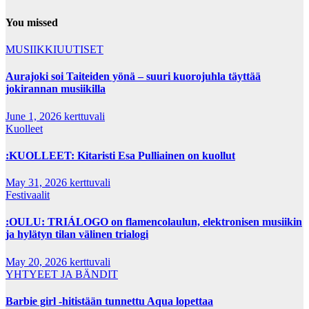
You missed
MUSIIKKIUUTISET
Aurajoki soi Taiteiden yönä – suuri kuorojuhla täyttää
jokirannan musiikilla
June 1, 2026
kerttuvali
Kuolleet
:KUOLLEET: Kitaristi Esa Pulliainen on kuollut
May 31, 2026
kerttuvali
Festivaalit
:OULU: TRIÁLOGO on flamencolaulun, elektronisen musiikin
ja hylätyn tilan välinen trialogi
May 20, 2026
kerttuvali
YHTYEET JA BÄNDIT
Barbie girl -hitistään tunnettu Aqua lopettaa