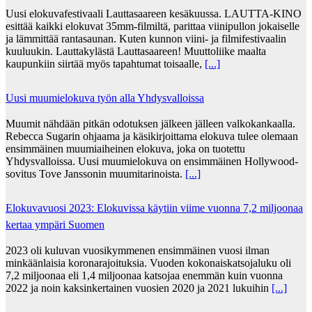
Uusi elokuvafestivaali Lauttasaareen kesäkuussa. LAUTTA-KINO
esittää kaikki elokuvat 35mm-filmiltä, parittaa viinipullon jokaiselle
ja lämmittää rantasaunan. Kuten kunnon viini- ja filmifestivaalin
kuuluukin. Lauttakylästä Lauttasaareen! Muuttoliike maalta
kaupunkiin siirtää myös tapahtumat toisaalle,
[...]
Uusi muumielokuva työn alla Yhdysvalloissa
Muumit nähdään pitkän odotuksen jälkeen jälleen valkokankaalla.
Rebecca Sugarin ohjaama ja käsikirjoittama elokuva tulee olemaan
ensimmäinen muumiaiheinen elokuva, joka on tuotettu
Yhdysvalloissa. Uusi muumielokuva on ensimmäinen Hollywood-
sovitus Tove Janssonin muumitarinoista.
[...]
Elokuvavuosi 2023: Elokuvissa käytiin viime vuonna 7,2 miljoonaa
kertaa ympäri Suomen
2023 oli kuluvan vuosikymmenen ensimmäinen vuosi ilman
minkäänlaisia koronarajoituksia. Vuoden kokonaiskatsojaluku oli
7,2 miljoonaa eli 1,4 miljoonaa katsojaa enemmän kuin vuonna
2022 ja noin kaksinkertainen vuosien 2020 ja 2021 lukuihin
[...]