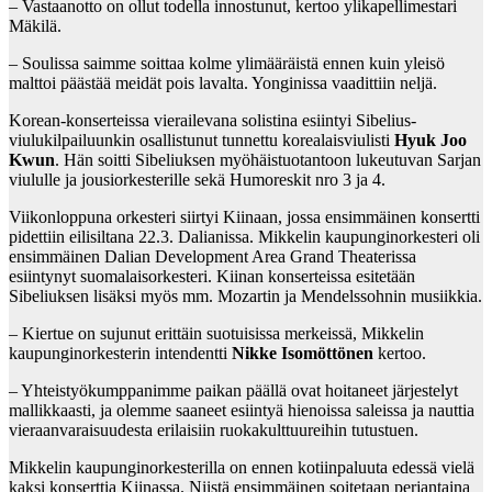
– Vastaanotto on ollut todella innostunut, kertoo ylikapellimestari
Mäkilä.
– Soulissa saimme soittaa kolme ylimääräistä ennen kuin yleisö
malttoi päästää meidät pois lavalta. Yonginissa vaadittiin neljä.
Korean-konserteissa vierailevana solistina esiintyi Sibelius-
viulukilpailuunkin osallistunut tunnettu korealaisviulisti
Hyuk Joo
Kwun
. Hän soitti Sibeliuksen myöhäistuotantoon lukeutuvan Sarjan
viululle ja jousiorkesterille sekä Humoreskit nro 3 ja 4.
Viikonloppuna orkesteri siirtyi Kiinaan, jossa ensimmäinen konsertti
pidettiin eilisiltana 22.3. Dalianissa. Mikkelin kaupunginorkesteri oli
ensimmäinen Dalian Development Area Grand Theaterissa
esiintynyt suomalaisorkesteri. Kiinan konserteissa esitetään
Sibeliuksen lisäksi myös mm. Mozartin ja Mendelssohnin musiikkia.
– Kiertue on sujunut erittäin suotuisissa merkeissä, Mikkelin
kaupunginorkesterin intendentti
Nikke Isomöttönen
kertoo.
– Yhteistyökumppanimme paikan päällä ovat hoitaneet järjestelyt
mallikkaasti, ja olemme saaneet esiintyä hienoissa saleissa ja nauttia
vieraanvaraisuudesta erilaisiin ruokakulttuureihin tutustuen.
Mikkelin kaupunginorkesterilla on ennen kotiinpaluuta edessä vielä
kaksi konserttia Kiinassa. Niistä ensimmäinen soitetaan perjantaina