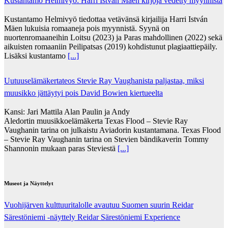
Kustantamo Helmivyö: Harri István Mäen kirjoja vedetty myynnistä
Kustantamo Helmivyö tiedottaa vetävänsä kirjailija Harri István
Mäen lukuisia romaaneja pois myynnistä. Syynä on
nuortenromaaneihin Loitsu (2023) ja Paras mahdollinen (2022) sekä
aikuisten romaaniin Peilipatsas (2019) kohdistunut plagiaattiepäily.
Lisäksi kustantamo
[...]
Uutuuselämäkertateos Stevie Ray Vaughanista paljastaa, miksi
muusikko jättäytyi pois David Bowien kiertueelta
Kansi: Jari Mattila Alan Paulin ja Andy
Aledortin muusikkoelämäkerta Texas Flood – Stevie Ray
Vaughanin tarina on julkaistu Aviadorin kustantamana. Texas Flood
– Stevie Ray Vaughanin tarina on Stevien bändikaverin Tommy
Shannonin mukaan paras Steviestä
[...]
Museot ja Näyttelyt
Vuohijärven kulttuuritalolle avautuu Suomen suurin Reidar
Särestöniemi -näyttely Reidar Särestöniemi Experience