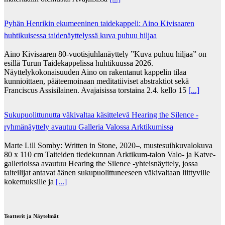
Pyhän Henrikin ekumeeninen taidekappeli: Aino Kivisaaren
huhtikuisessa taidenäyttelyssä kuva puhuu hiljaa
Aino Kivisaaren 80-vuotisjuhlanäyttely ”Kuva puhuu hiljaa” on
esillä Turun Taidekappelissa huhtikuussa 2026.
Näyttelykokonaisuuden Aino on rakentanut kappelin tilaa
kunnioittaen, pääteemoinaan meditatiiviset abstraktiot sekä
Franciscus Assisilainen. Avajaisissa torstaina 2.4. kello 15
[...]
Sukupuolittunutta väkivaltaa käsittelevä Hearing the Silence -
ryhmänäyttely avautuu Galleria Valossa Arktikumissa
Marte Lill Somby: Written in Stone, 2020–, mustesuihkuvalokuva
80 x 110 cm Taiteiden tiedekunnan Arktikum-talon Valo- ja Katve-
gallerioissa avautuu Hearing the Silence -yhteisnäyttely, jossa
taiteilijat antavat äänen sukupuolittuneeseen väkivaltaan liittyville
kokemuksille ja
[...]
Teatterit ja Näytelmät