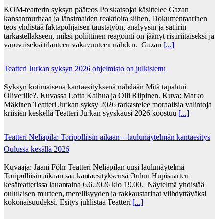
KOM-teatterin syksyn pääteos Poiskatsojat käsittelee Gazan
kansanmurhaaa ja länsimaiden reaktioita siihen. Dokumentaarinen
teos yhdistää faktapohjaisen taustatyön, analyysin ja satiirin
tarkastellakseen, miksi poliittinen reagointi on jäänyt ristiriitaiseksi ja
varovaiseksi tilanteen vakavuuteen nähden. Gazan
[...]
Teatteri Jurkan syksyn 2026 ohjelmisto on julkistettu
Syksyn kotimaisena kantaesityksenä nähdään Mitä tapahtui
Oliverille?. Kuvassa Lotta Kaihua ja Olli Riipinen. Kuva: Marko
Mäkinen Teatteri Jurkan syksy 2026 tarkastelee moraalisia valintoja
kriisien keskellä Teatteri Jurkan syyskausi 2026 koostuu
[...]
Teatteri Neliapila: Toripolliisin aikaan – laulunäytelmän kantaesitys
Oulussa kesällä 2026
Kuvaaja: Jaani Föhr Teatteri Neliapilan uusi laulunäytelmä
Toripolliisin aikaan saa kantaesityksensä Oulun Hupisaarten
kesäteatterissa lauantaina 6.6.2026 klo 19.00. Näytelmä yhdistää
oululaisen murteen, merellisyyden ja rakkaustarinat viihdyttäväksi
kokonaisuudeksi. Esitys juhlistaa Teatteri
[...]