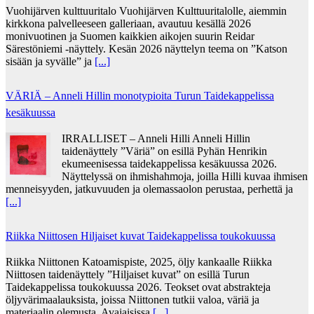
Vuohijärven kulttuuritalo Vuohijärven Kulttuuritalolle, aiemmin
kirkkona palvelleeseen galleriaan, avautuu kesällä 2026
monivuotinen ja Suomen kaikkien aikojen suurin Reidar
Särestöniemi -näyttely. Kesän 2026 näyttelyn teema on ”Katson
sisään ja syvälle” ja
[...]
VÄRIÄ – Anneli Hillin monotypioita Turun Taidekappelissa
kesäkuussa
IRRALLISET – Anneli Hilli Anneli Hillin
taidenäyttely ”Väriä” on esillä Pyhän Henrikin
ekumeenisessa taidekappelissa kesäkuussa 2026.
Näyttelyssä on ihmishahmoja, joilla Hilli kuvaa ihmisen
menneisyyden, jatkuvuuden ja olemassaolon perustaa, perhettä ja
[...]
Riikka Niittosen Hiljaiset kuvat Taidekappelissa toukokuussa
Riikka Niittonen Katoamispiste, 2025, öljy kankaalle Riikka
Niittosen taidenäyttely ”Hiljaiset kuvat” on esillä Turun
Taidekappelissa toukokuussa 2026. Teokset ovat abstrakteja
öljyvärimaalauksista, joissa Niittonen tutkii valoa, väriä ja
materiaalin olemusta. Avajaisissa
[...]