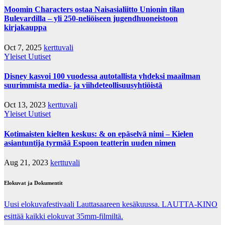
Moomin Characters ostaa Naisasialiitto Unionin tilan
Bulevardilla – yli 250-neliöiseen jugendhuoneistoon
kirjakauppa
Oct 7, 2025
kerttuvali
Yleiset Uutiset
Disney kasvoi 100 vuodessa autotallista yhdeksi maailman
suurimmista media- ja viihdeteollisuusyhtiöistä
Oct 13, 2023
kerttuvali
Yleiset Uutiset
Kotimaisten kielten keskus: & on epäselvä nimi – Kielen
asiantuntija tyrmää Espoon teatterin uuden nimen
Aug 21, 2023
kerttuvali
Elokuvat ja Dokumentit
Uusi elokuvafestivaali Lauttasaareen kesäkuussa. LAUTTA-KINO
esittää kaikki elokuvat 35mm-filmiltä.