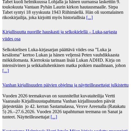
Tabet kuoli helmikuussa Lohjalla ja hänen uurnansa laskettiin 9.
toukokuuta Vantaan Pyhän Laurin kirkon hautausmaalle. Sirpa
Tabet syntyi 18 syyskuuta 1943 Riihimäellä. Hän oli suomalainen
rikoskirjailija, joka kirjoitti myös historiallisia
[...]
Kirjallisuutta nuorille hauskasti ja selkokielellä – Luka-sarjasta
viides osa
Selkokielisen Luka-kirjasarjan päättävä viides osa ”Luka ja
kesäloma” kertoo Lukan ja hänen veljensä Peten vauhdikkaasta
mökkilomasta. Kierroksia tarinaan lisää Lukan ADHD. Kirja on
intensiivinen ja seikkailuhenkinen matka poikien maailmaan, johon
[...]
Vanhan kirjallisuuden päivien ohjelma ja näytteilleasettajat julkistettu
Vuoden 2026 teemakuvan on suunnitellut kuvataiteilija Vertti
Vaarasalo Kirjallisuustapahtuma Vanhan kirjallisuuden päivät
järjestetään jo 42. kerran Sastamalassa, Vexve Areenalla (Ratakatu
5) 26.–27.6.2026. Vuoden 2026 tapahtuman teemana on Sanat ja
tunteet. Näytteilleasettajat
[...]