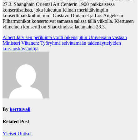
27.3. Shanghain Oriental Art Centerin 1900-paikkaisessa
konserttisalissa, joka lukeutuu Kiinan merkittävimpiin
konserttipaikkoihin; mm. Gustavo Dudamel ja Los Angelesin
Filharmonikot konsertoivat samassa salissa tällä viikolla. Kiertueen
viimeinen konsertti on Shaoxingissa lauantaina 28.3.
Post
Albert Järvisen perikunta voitti oikeusjutun Universalia vastaan
Ministeri Viitanen: Työryhmä selvittämään taidenäyttelyiden
navigation
korvauskäytäntöjä
By
kerttuvali
Related Post
Yleiset Uutiset