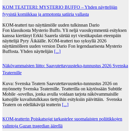
KOM TEATTERI: MYSTERIO BUFFO – Yhden näyttelijän
fyysistä komiikkaa ja armotonta satiiria vallasta
KOM-teatteri tuo näyttämölle uuden tulkinnan Dario
Fon klassikosta Mysterio Buffo. Yli neljä vuosikymmentä esityksen
kanssa kiertänyt Erkki Saarela siirtää nyt viestikapulan eteenpäin
näyttelijä Pyry Äikäälle. KOM-teatteri tuo syksyllä 2026
näyttämölleen uuden version Dario Fon legendaarisesta Mysterio
Buffosta. Yhden näyttelijän
[...]
Näkövammaisten liitto: Saavutettavuusteko-tunnustus 2026 Svenska
Teaternille
Kuva: Svenska Teatern Saavutettavuusteko-tunnustus 2026 on
myönnetty Svenska Teaternille. Teatterilla on käytössään Subtitle
Mobile -sovellus, jonka avulla voidaan tarjota näkövammaisille
katsojille kuvailutulkkaus tiettyihin esityksiin päivittäin. Svenska
Teatern on edelläkävijä teatterin
[...]
KOM-teatterin Poiskatsojat tarkastelee suomalaisten poliitikkojen
valintoja Gazan tragedian äärellä