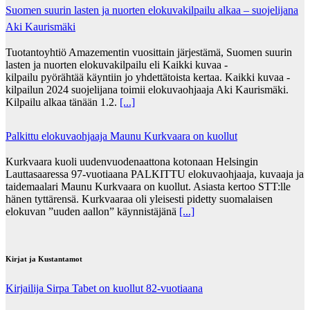
Suomen suurin lasten ja nuorten elokuvakilpailu alkaa – suojelijana
Aki Kaurismäki
Tuotantoyhtiö Amazementin vuosittain järjestämä, Suomen suurin
lasten ja nuorten elokuvakilpailu eli Kaikki kuvaa -
kilpailu pyörähtää käyntiin jo yhdettätoista kertaa. Kaikki kuvaa -
kilpailun 2024 suojelijana toimii elokuvaohjaaja Aki Kaurismäki.
Kilpailu alkaa tänään 1.2.
[...]
Palkittu elokuvaohjaaja Maunu Kurkvaara on kuollut
Kurkvaara kuoli uudenvuodenaattona kotonaan Helsingin
Lauttasaaressa 97-vuotiaana PALKITTU elokuvaohjaaja, kuvaaja ja
taidemaalari Maunu Kurkvaara on kuollut. Asiasta kertoo STT:lle
hänen tyttärensä. Kurkvaaraa oli yleisesti pidetty suomalaisen
elokuvan ”uuden aallon” käynnistäjänä
[...]
Kirjat ja Kustantamot
Kirjailija Sirpa Tabet on kuollut 82-vuotiaana