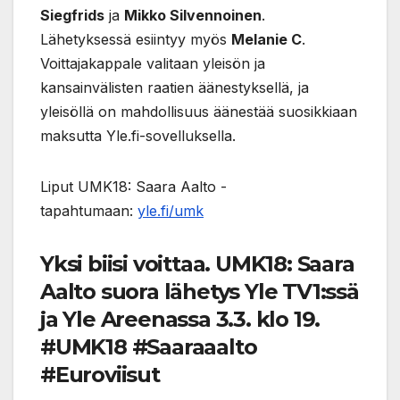
Siegfrids
ja
Mikko Silvennoinen
.
Lähetyksessä esiintyy myös
Melanie C
.
Voittajakappale valitaan yleisön ja
kansainvälisten raatien äänestyksellä, ja
yleisöllä on mahdollisuus äänestää suosikkiaan
maksutta Yle.fi-sovelluksella.
Liput UMK18: Saara Aalto -
tapahtumaan:
yle.fi/umk
Yksi biisi voittaa. UMK18: Saara
Aalto suora lähetys Yle TV1:ssä
ja Yle Areenassa 3.3. klo 19.
#UMK18 #Saaraaalto
#Euroviisut