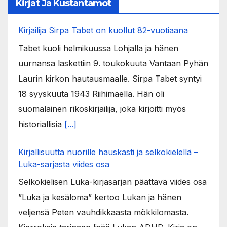
Kirjat Ja Kustantamot
Kirjailija Sirpa Tabet on kuollut 82-vuotiaana
Tabet kuoli helmikuussa Lohjalla ja hänen
uurnansa laskettiin 9. toukokuuta Vantaan Pyhän
Laurin kirkon hautausmaalle. Sirpa Tabet syntyi
18 syyskuuta 1943 Riihimäellä. Hän oli
suomalainen rikoskirjailija, joka kirjoitti myös
historiallisia
[...]
Kirjallisuutta nuorille hauskasti ja selkokielellä –
Luka-sarjasta viides osa
Selkokielisen Luka-kirjasarjan päättävä viides osa
”Luka ja kesäloma” kertoo Lukan ja hänen
veljensä Peten vauhdikkaasta mökkilomasta.