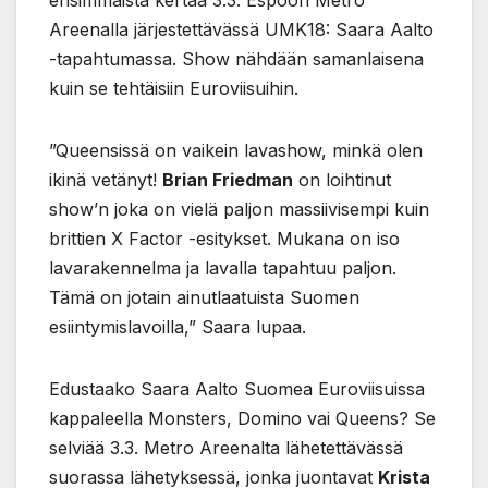
Areenalla järjestettävässä UMK18: Saara Aalto
-tapahtumassa. Show nähdään samanlaisena
kuin se tehtäisiin Euroviisuihin.
”Queensissä on vaikein lavashow, minkä olen
ikinä vetänyt!
Brian Friedman
on loihtinut
show’n joka on vielä paljon massiivisempi kuin
brittien X Factor -esitykset. Mukana on iso
lavarakennelma ja lavalla tapahtuu paljon.
Tämä on jotain ainutlaatuista Suomen
esiintymislavoilla,” Saara lupaa.
Edustaako Saara Aalto Suomea Euroviisuissa
kappaleella Monsters, Domino vai Queens? Se
selviää 3.3. Metro Areenalta lähetettävässä
suorassa lähetyksessä, jonka juontavat
Krista