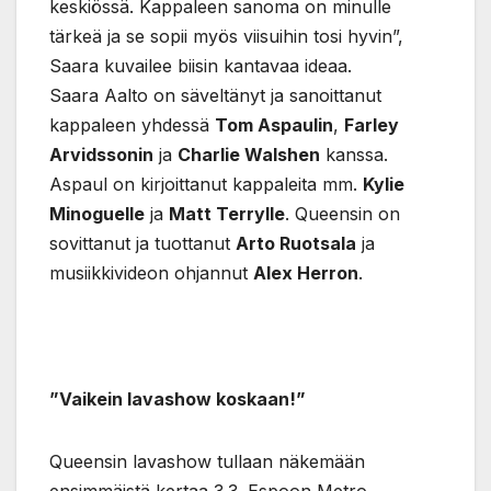
keskiössä. Kappaleen sanoma on minulle
tärkeä ja se sopii myös viisuihin tosi hyvin”,
Saara kuvailee biisin kantavaa ideaa.
Saara Aalto on säveltänyt ja sanoittanut
kappaleen yhdessä
Tom Aspaulin
,
Farley
Arvidssonin
ja
Charlie Walshen
kanssa.
Aspaul on kirjoittanut kappaleita mm.
Kylie
Minoguelle
ja
Matt Terrylle
. Queensin on
sovittanut ja tuottanut
Arto Ruotsala
ja
musiikkivideon ohjannut
Alex Herron
.
”Vaikein lavashow koskaan!”
Queensin lavashow tullaan näkemään
ensimmäistä kertaa 3.3. Espoon Metro