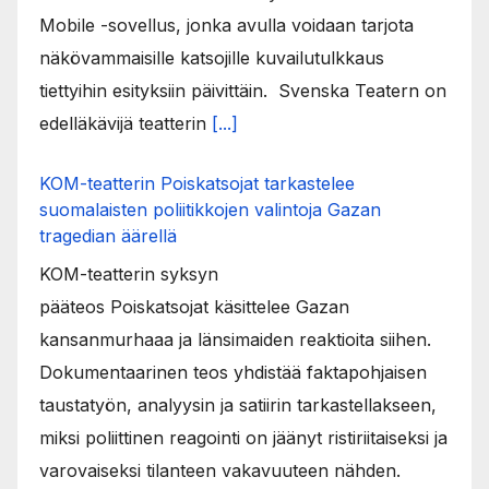
Mobile -sovellus, jonka avulla voidaan tarjota
näkövammaisille katsojille kuvailutulkkaus
tiettyihin esityksiin päivittäin. Svenska Teatern on
edelläkävijä teatterin
[...]
KOM-teatterin Poiskatsojat tarkastelee
suomalaisten poliitikkojen valintoja Gazan
tragedian äärellä
KOM-teatterin syksyn
pääteos Poiskatsojat käsittelee Gazan
kansanmurhaaa ja länsimaiden reaktioita siihen.
Dokumentaarinen teos yhdistää faktapohjaisen
taustatyön, analyysin ja satiirin tarkastellakseen,
miksi poliittinen reagointi on jäänyt ristiriitaiseksi ja
varovaiseksi tilanteen vakavuuteen nähden.