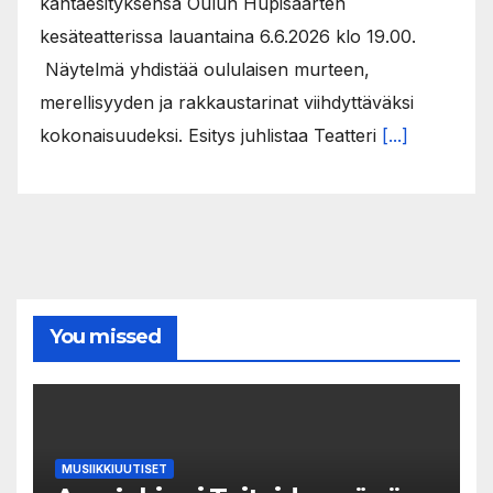
kantaesityksensä Oulun Hupisaarten
kesäteatterissa lauantaina 6.6.2026 klo 19.00.
Näytelmä yhdistää oululaisen murteen,
merellisyyden ja rakkaustarinat viihdyttäväksi
kokonaisuudeksi. Esitys juhlistaa Teatteri
[...]
You missed
MUSIIKKIUUTISET