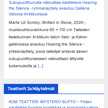
Sukupuolittunutta väkivaltaa käsittelevä Hearing
the Silence -ryhmänäyttely avautuu Galleria
Valossa Arktikumissa
Marte Lill Somby: Written in Stone, 2020–,
mustesuihkuvalokuva 80 x 110 cm Taiteiden
tiedekunnan Arktikum-talon Valo- ja Katve-
gallerioissa avautuu Hearing the Silence -
yhteisnäyttely, jossa taiteilijat antavat äänen
sukupuolittuneeseen väkivaltaan liittyville
kokemuksille ja
[...]
Teatterit Ja Näytelmät
KOM TEATTERI: MYSTERIO BUFFO – Yhden
näyttelijän fyysistä komiikkaa ja armotonta satiiria