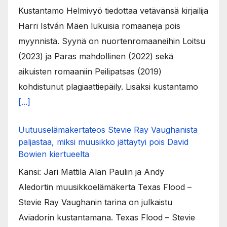
Kustantamo Helmivyö tiedottaa vetävänsä kirjailija
Harri István Mäen lukuisia romaaneja pois
myynnistä. Syynä on nuortenromaaneihin Loitsu
(2023) ja Paras mahdollinen (2022) sekä
aikuisten romaaniin Peilipatsas (2019)
kohdistunut plagiaattiepäily. Lisäksi kustantamo
[...]
Uutuuselämäkertateos Stevie Ray Vaughanista
paljastaa, miksi muusikko jättäytyi pois David
Bowien kiertueelta
Kansi: Jari Mattila Alan Paulin ja Andy
Aledortin muusikkoelämäkerta Texas Flood –
Stevie Ray Vaughanin tarina on julkaistu
Aviadorin kustantamana. Texas Flood – Stevie