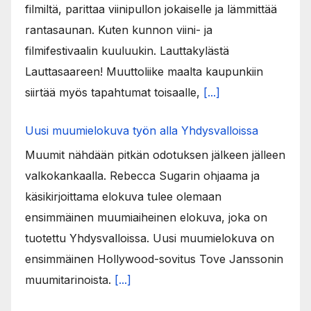
filmiltä, parittaa viinipullon jokaiselle ja lämmittää
rantasaunan. Kuten kunnon viini- ja
filmifestivaalin kuuluukin. Lauttakylästä
Lauttasaareen! Muuttoliike maalta kaupunkiin
siirtää myös tapahtumat toisaalle,
[...]
Uusi muumielokuva työn alla Yhdysvalloissa
Muumit nähdään pitkän odotuksen jälkeen jälleen
valkokankaalla. Rebecca Sugarin ohjaama ja
käsikirjoittama elokuva tulee olemaan
ensimmäinen muumiaiheinen elokuva, joka on
tuotettu Yhdysvalloissa. Uusi muumielokuva on
ensimmäinen Hollywood-sovitus Tove Janssonin
muumitarinoista.
[...]