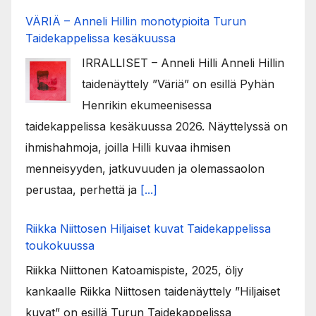
VÄRIÄ – Anneli Hillin monotypioita Turun
Taidekappelissa kesäkuussa
IRRALLISET – Anneli Hilli Anneli Hillin
taidenäyttely ”Väriä” on esillä Pyhän
Henrikin ekumeenisessa
taidekappelissa kesäkuussa 2026. Näyttelyssä on
ihmishahmoja, joilla Hilli kuvaa ihmisen
menneisyyden, jatkuvuuden ja olemassaolon
perustaa, perhettä ja
[...]
Riikka Niittosen Hiljaiset kuvat Taidekappelissa
toukokuussa
Riikka Niittonen Katoamispiste, 2025, öljy
kankaalle Riikka Niittosen taidenäyttely ”Hiljaiset
kuvat” on esillä Turun Taidekappelissa