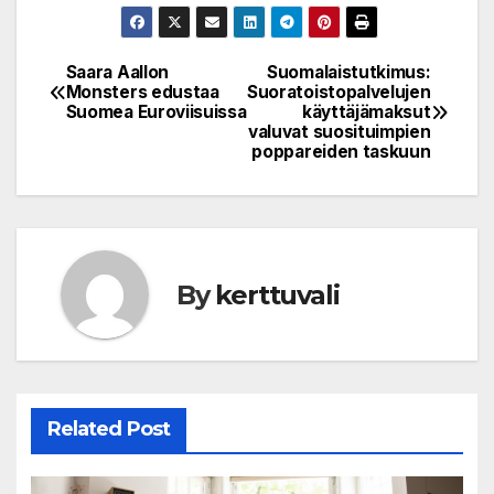
Saara Aallon
Suomalaistutkimus:
Post
Monsters edustaa
Suoratoistopalvelujen
Suomea Euroviisuissa
käyttäjämaksut
navigation
valuvat suosituimpien
poppareiden taskuun
By
kerttuvali
Related Post