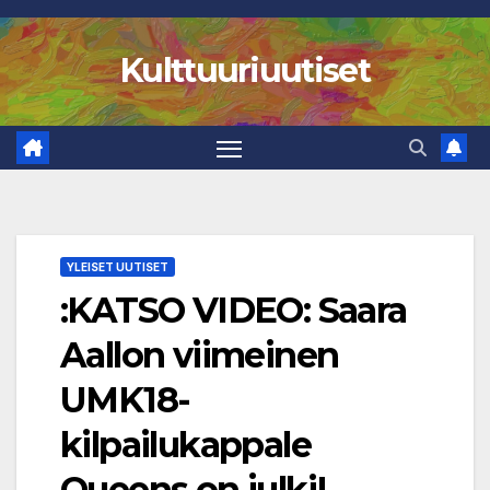
Skip
to
Kulttuuriuutiset
content
YLEISET UUTISET
:KATSO VIDEO: Saara
Aallon viimeinen
UMK18-
kilpailukappale
Queens on julki!