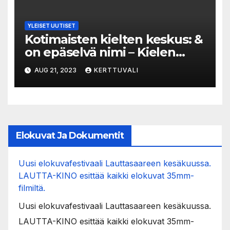
YLEISET UUTISET
Kotimaisten kielten keskus: &
on epäselvä nimi – Kielen
asiantuntija tyrmää Espoon
AUG 21, 2023
KERTTUVALI
teatterin uuden nimen
Elokuvat Ja Dokumentit
Uusi elokuvafestivaali Lauttasaareen kesäkuussa.
LAUTTA-KINO esittää kaikki elokuvat 35mm-
filmiltä.
Uusi elokuvafestivaali Lauttasaareen kesäkuussa.
LAUTTA-KINO esittää kaikki elokuvat 35mm-