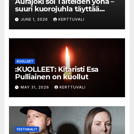
Aurajoki soi Taiteiden yönä –
suuri kuorojuhla täyttää
jokirannan musiikilla
JUNE 1, 2026
KERTTUVALI
KUOLLEET
:KUOLLEET: Kitaristi Esa
Pulliainen on kuollut
MAY 31, 2026
KERTTUVALI
FESTIVAALIT