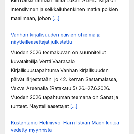
Kierroksia tarinaan lisää Lukan ADHD. Kirja on
intensiivinen ja seikkailuhenkinen matka poikien
maailmaan, johon
[...]
Vanhan kirjallisuuden päivien ohjelma ja
näytteilleasettajat julkistettu
Vuoden 2026 teemakuvan on suunnitellut
kuvataiteilija Vertti Vaarasalo
Kirjallisuustapahtuma Vanhan kirjallisuuden
päivät järjestetään jo 42. kerran Sastamalassa,
Vexve Areenalla (Ratakatu 5) 26.–27.6.2026.
Vuoden 2026 tapahtuman teemana on Sanat ja
tunteet. Näytteilleasettajat
[...]
Kustantamo Helmivyö: Harri István Mäen kirjoja
vedetty myynnistä