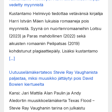
vedetty myynnistä
Kustantamo Helmivyö tiedottaa vetävänsä kirjailija
Harri István Mäen lukuisia romaaneja pois
myynnistä. Syynä on nuortenromaaneihin Loitsu
(2023) ja Paras mahdollinen (2022) sekä
aikuisten romaaniin Peilipatsas (2019)
kohdistunut plagiaattiepäily. Lisäksi kustantamo
[...]
Uutuuselämäkertateos Stevie Ray Vaughanista
paljastaa, miksi muusikko jättäytyi pois David
Bowien kiertueelta
Kansi: Jari Mattila Alan Paulin ja Andy
Aledortin muusikkoelämäkerta Texas Flood –
Stevie Ray Vaughanin tarina on julkaistu