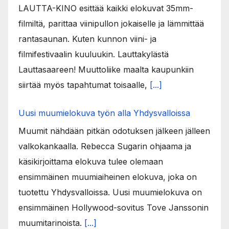
LAUTTA-KINO esittää kaikki elokuvat 35mm-
filmiltä, parittaa viinipullon jokaiselle ja lämmittää
rantasaunan. Kuten kunnon viini- ja
filmifestivaalin kuuluukin. Lauttakylästä
Lauttasaareen! Muuttoliike maalta kaupunkiin
siirtää myös tapahtumat toisaalle,
[...]
Uusi muumielokuva työn alla Yhdysvalloissa
Muumit nähdään pitkän odotuksen jälkeen jälleen
valkokankaalla. Rebecca Sugarin ohjaama ja
käsikirjoittama elokuva tulee olemaan
ensimmäinen muumiaiheinen elokuva, joka on
tuotettu Yhdysvalloissa. Uusi muumielokuva on
ensimmäinen Hollywood-sovitus Tove Janssonin
muumitarinoista.
[...]