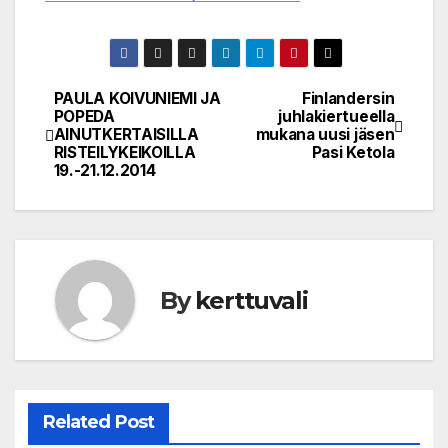
PAULA KOIVUNIEMI JA
Finlandersin
Post
POPEDA
juhlakiertueella
AINUTKERTAISILLA
mukana uusi jäsen
navigation
RISTEILYKEIKOILLA
Pasi Ketola
19.-21.12.2014
By
kerttuvali
Related Post