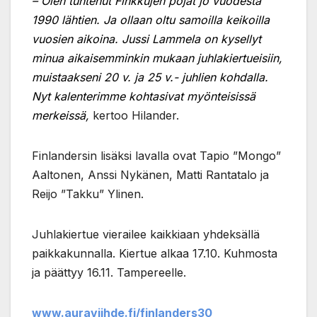
– Olen tuntenut Finkkujen pojat jo vuodesta
1990 lähtien. Ja ollaan oltu samoilla keikoilla
vuosien aikoina. Jussi Lammela on kysellyt
minua aikaisemminkin mukaan juhlakiertueisiin,
muistaakseni 20 v. ja 25 v.- juhlien kohdalla.
Nyt kalenterimme kohtasivat myönteisissä
merkeissä,
kertoo Hilander.
Finlandersin lisäksi lavalla ovat Tapio ”Mongo”
Aaltonen, Anssi Nykänen, Matti Rantatalo ja
Reijo ”Takku” Ylinen.
Juhlakiertue vierailee kaikkiaan yhdeksällä
paikkakunnalla. Kiertue alkaa 17.10. Kuhmosta
ja päättyy 16.11. Tampereelle.
www.auraviihde.fi/finlanders30