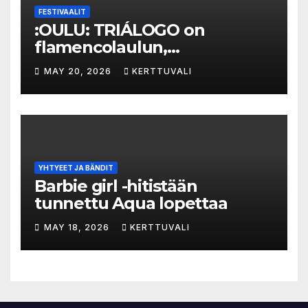
FESTIVAALIT
:OULU: TRIÁLOGO on
flamencolaulun,
elektronisen musiikin ja
MAY 20, 2026
KERTTUVALI
hylätyn tilan välinen trialogi
YHTYEET JA BÄNDIT
Barbie girl -hitistään
tunnettu Aqua lopettaa
MAY 18, 2026
KERTTUVALI