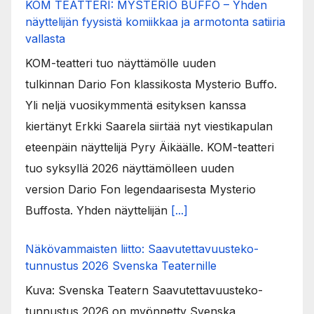
KOM TEATTERI: MYSTERIO BUFFO – Yhden
näyttelijän fyysistä komiikkaa ja armotonta satiiria
vallasta
KOM-teatteri tuo näyttämölle uuden
tulkinnan Dario Fon klassikosta Mysterio Buffo.
Yli neljä vuosikymmentä esityksen kanssa
kiertänyt Erkki Saarela siirtää nyt viestikapulan
eteenpäin näyttelijä Pyry Äikäälle. KOM-teatteri
tuo syksyllä 2026 näyttämölleen uuden
version Dario Fon legendaarisesta Mysterio
Buffosta. Yhden näyttelijän
[...]
Näkövammaisten liitto: Saavutettavuusteko-
tunnustus 2026 Svenska Teaternille
Kuva: Svenska Teatern Saavutettavuusteko-
tunnustus 2026 on myönnetty Svenska