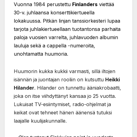
Vuonna 1984 perustettu
Finlanders
viettää
30-v. juhlaansa konserttikiertueella
lokakuussa. Pitkän linjan tanssiorkesteri lupaa
tarjota juhlakiertueellaan tuotantonsa parhaita
paloja vuosien varrelta, juhlavuoden albumin
lauluja sekä a cappella -numeroita,
unohtamatta huumoria.
Huumorin kukka kukkii varmasti, sillä iltojen
isännän ja juontajan rooliin on kutsuttu
Heikki
Hilander
. Hilander on tunnettu ääniakrobaatti,
joka on itse viihdyttänyt kansaa jo 25 vuotta.
Lukuisat TV-esiintymiset, radio-ohjelmat ja
keikat ovat tehneet hänen äänensä tutuksi
laajalle kuulijakunnalle.