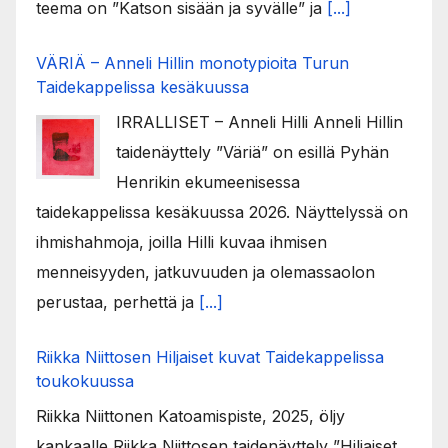
teema on ”Katson sisään ja syvälle” ja
[...]
VÄRIÄ – Anneli Hillin monotypioita Turun
Taidekappelissa kesäkuussa
IRRALLISET – Anneli Hilli Anneli Hillin
taidenäyttely ”Väriä” on esillä Pyhän
Henrikin ekumeenisessa
taidekappelissa kesäkuussa 2026. Näyttelyssä on
ihmishahmoja, joilla Hilli kuvaa ihmisen
menneisyyden, jatkuvuuden ja olemassaolon
perustaa, perhettä ja
[...]
Riikka Niittosen Hiljaiset kuvat Taidekappelissa
toukokuussa
Riikka Niittonen Katoamispiste, 2025, öljy
kankaalle Riikka Niittosen taidenäyttely ”Hiljaiset