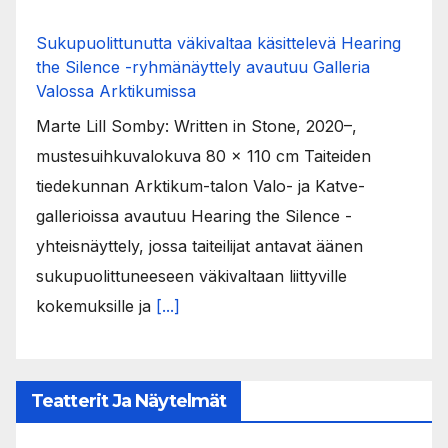
Sukupuolittunutta väkivaltaa käsittelevä Hearing
the Silence -ryhmänäyttely avautuu Galleria
Valossa Arktikumissa
Marte Lill Somby: Written in Stone, 2020–,
mustesuihkuvalokuva 80 x 110 cm Taiteiden
tiedekunnan Arktikum-talon Valo- ja Katve-
gallerioissa avautuu Hearing the Silence -
yhteisnäyttely, jossa taiteilijat antavat äänen
sukupuolittuneeseen väkivaltaan liittyville
kokemuksille ja
[...]
Teatterit Ja Näytelmät