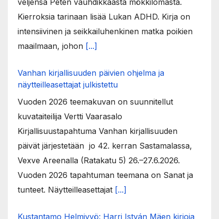
veljensä Peten vauhdikkaasta mökkilomasta.
Kierroksia tarinaan lisää Lukan ADHD. Kirja on
intensiivinen ja seikkailuhenkinen matka poikien
maailmaan, johon
[...]
Vanhan kirjallisuuden päivien ohjelma ja
näytteilleasettajat julkistettu
Vuoden 2026 teemakuvan on suunnitellut
kuvataiteilija Vertti Vaarasalo
Kirjallisuustapahtuma Vanhan kirjallisuuden
päivät järjestetään jo 42. kerran Sastamalassa,
Vexve Areenalla (Ratakatu 5) 26.–27.6.2026.
Vuoden 2026 tapahtuman teemana on Sanat ja
tunteet. Näytteilleasettajat
[...]
Kustantamo Helmivyö: Harri István Mäen kirjoja