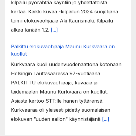
kilpailu pyörähtää käyntiin jo yhdettätoista
kertaa. Kaikki kuvaa -kilpailun 2024 suojelijana
toimii elokuvaohjaaja Aki Kaurismäki. Kilpailu
alkaa tänään 1.2.
[...]
Palkittu elokuvaohjaaja Maunu Kurkvaara on
kuollut
Kurkvaara kuoli uudenvuodenaattona kotonaan
Helsingin Lauttasaaressa 97-vuotiaana
PALKITTU elokuvaohjaaja, kuvaaja ja
taidemaalari Maunu Kurkvaara on kuollut.
Asiasta kertoo STT:lle hänen tyttärensä.
Kurkvaaraa oli yleisesti pidetty suomalaisen
elokuvan ”uuden aallon” käynnistäjänä
[...]