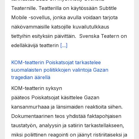
Teaternille. Teatterilla on käytössään Subtitle
Mobile -sovellus, jonka avulla voidaan tarjota
näkövammaisille katsojille kuvailutulkkaus
tiettyihin esityksiin päivittäin. Svenska Teatern on
edelläkävijä teatterin
[...]
KOM-teatterin Poiskatsojat tarkastelee
suomalaisten poliitikkojen valintoja Gazan
tragedian äärellä
KOM-teatterin syksyn
pääteos Poiskatsojat käsittelee Gazan
kansanmurhaaa ja länsimaiden reaktioita siihen.
Dokumentaarinen teos yhdistää faktapohjaisen
taustatyön, analyysin ja satiirin tarkastellakseen,
miksi poliittinen reagointi on jäänyt ristiriitaiseksi ja