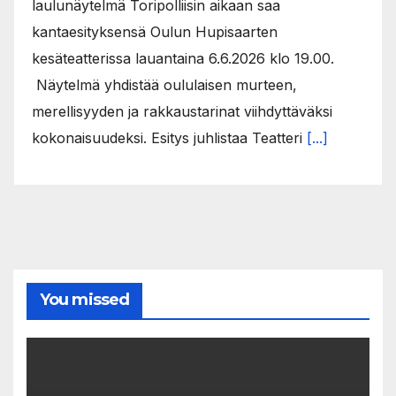
laulunäytelmä Toripolliisin aikaan saa
kantaesityksensä Oulun Hupisaarten
kesäteatterissa lauantaina 6.6.2026 klo 19.00.
Näytelmä yhdistää oululaisen murteen,
merellisyyden ja rakkaustarinat viihdyttäväksi
kokonaisuudeksi. Esitys juhlistaa Teatteri
[...]
You missed