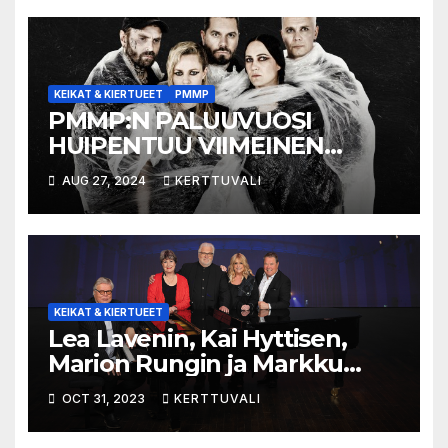
KEIKAT & KIERTUEET
PMMP
PMMP:N PALUUVUOSI
HUIPENTUU VIIMEINEN
VALITUSVIRSI -
AUG 27, 2024
KERTTUVALI
AREENAKIERTUEESEEN
KEIKAT & KIERTUEET
Lea Lavenin, Kai Hyttisen,
Marion Rungin ja Markku
Aron YHDESSÄ-
OCT 31, 2023
KERTTUVALI
konserttisalikiertueelle lisää
konsertteja suuren kysynnän