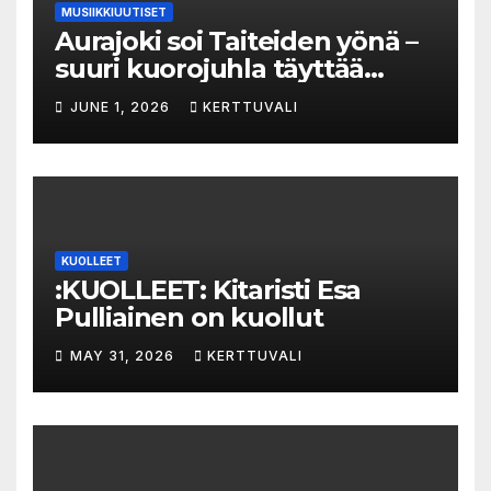
MUSIIKKIUUTISET
Aurajoki soi Taiteiden yönä –
suuri kuorojuhla täyttää
jokirannan musiikilla
JUNE 1, 2026
KERTTUVALI
KUOLLEET
:KUOLLEET: Kitaristi Esa
Pulliainen on kuollut
MAY 31, 2026
KERTTUVALI