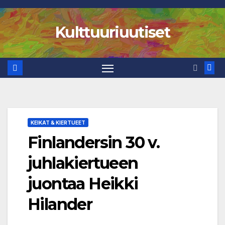
Skip
to
Kulttuuriuutiset
content
KEIKAT & KIERTUEET
Finlandersin 30 v.
juhlakiertueen
juontaa Heikki
Hilander