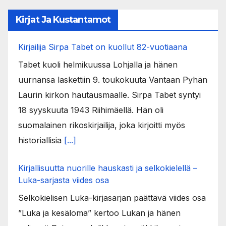
Kirjat Ja Kustantamot
Kirjailija Sirpa Tabet on kuollut 82-vuotiaana
Tabet kuoli helmikuussa Lohjalla ja hänen
uurnansa laskettiin 9. toukokuuta Vantaan Pyhän
Laurin kirkon hautausmaalle. Sirpa Tabet syntyi
18 syyskuuta 1943 Riihimäellä. Hän oli
suomalainen rikoskirjailija, joka kirjoitti myös
historiallisia
[...]
Kirjallisuutta nuorille hauskasti ja selkokielellä –
Luka-sarjasta viides osa
Selkokielisen Luka-kirjasarjan päättävä viides osa
”Luka ja kesäloma” kertoo Lukan ja hänen