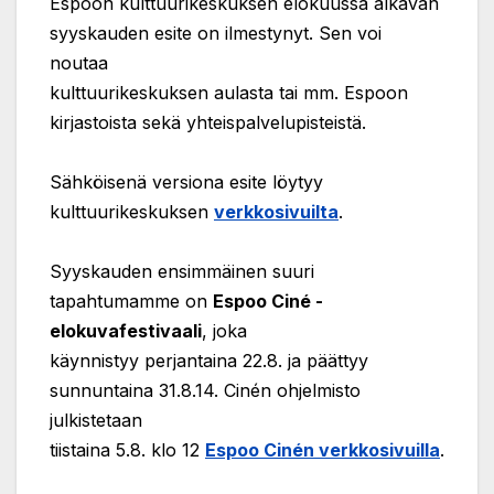
Espoon kulttuurikeskuksen elokuussa alkavan
syyskauden esite on ilmestynyt. Sen voi
noutaa
kulttuurikeskuksen aulasta tai mm. Espoon
kirjastoista sekä yhteispalvelupisteistä.
Sähköisenä versiona esite löytyy
kulttuurikeskuksen
verkkosivuilta
.
Syyskauden ensimmäinen suuri
tapahtumamme on
Espoo Ciné -
elokuvafestivaali
, joka
käynnistyy perjantaina 22.8. ja päättyy
sunnuntaina 31.8.14. Cinén ohjelmisto
julkistetaan
tiistaina 5.8. klo 12
Espoo Cinén verkkosivuilla
.