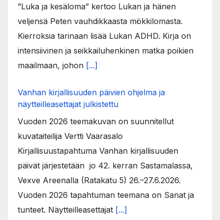
”Luka ja kesäloma” kertoo Lukan ja hänen
veljensä Peten vauhdikkaasta mökkilomasta.
Kierroksia tarinaan lisää Lukan ADHD. Kirja on
intensiivinen ja seikkailuhenkinen matka poikien
maailmaan, johon
[...]
Vanhan kirjallisuuden päivien ohjelma ja
näytteilleasettajat julkistettu
Vuoden 2026 teemakuvan on suunnitellut
kuvataiteilija Vertti Vaarasalo
Kirjallisuustapahtuma Vanhan kirjallisuuden
päivät järjestetään jo 42. kerran Sastamalassa,
Vexve Areenalla (Ratakatu 5) 26.–27.6.2026.
Vuoden 2026 tapahtuman teemana on Sanat ja
tunteet. Näytteilleasettajat
[...]