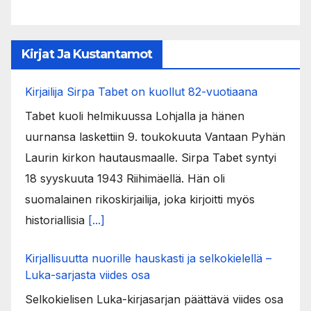
Kirjat Ja Kustantamot
Kirjailija Sirpa Tabet on kuollut 82-vuotiaana
Tabet kuoli helmikuussa Lohjalla ja hänen
uurnansa laskettiin 9. toukokuuta Vantaan Pyhän
Laurin kirkon hautausmaalle. Sirpa Tabet syntyi
18 syyskuuta 1943 Riihimäellä. Hän oli
suomalainen rikoskirjailija, joka kirjoitti myös
historiallisia
[...]
Kirjallisuutta nuorille hauskasti ja selkokielellä –
Luka-sarjasta viides osa
Selkokielisen Luka-kirjasarjan päättävä viides osa