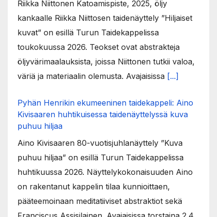
Riikka Niittonen Katoamispiste, 2025, öljy
kankaalle Riikka Niittosen taidenäyttely ”Hiljaiset
kuvat” on esillä Turun Taidekappelissa
toukokuussa 2026. Teokset ovat abstrakteja
öljyvärimaalauksista, joissa Niittonen tutkii valoa,
väriä ja materiaalin olemusta. Avajaisissa
[...]
Pyhän Henrikin ekumeeninen taidekappeli: Aino
Kivisaaren huhtikuisessa taidenäyttelyssä kuva
puhuu hiljaa
Aino Kivisaaren 80-vuotisjuhlanäyttely ”Kuva
puhuu hiljaa” on esillä Turun Taidekappelissa
huhtikuussa 2026. Näyttelykokonaisuuden Aino
on rakentanut kappelin tilaa kunnioittaen,
pääteemoinaan meditatiiviset abstraktiot sekä
Franciscus Assisilainen. Avajaisissa torstaina 2.4.