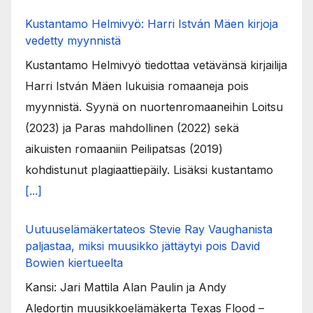
Kustantamo Helmivyö: Harri István Mäen kirjoja
vedetty myynnistä
Kustantamo Helmivyö tiedottaa vetävänsä kirjailija
Harri István Mäen lukuisia romaaneja pois
myynnistä. Syynä on nuortenromaaneihin Loitsu
(2023) ja Paras mahdollinen (2022) sekä
aikuisten romaaniin Peilipatsas (2019)
kohdistunut plagiaattiepäily. Lisäksi kustantamo
[...]
Uutuuselämäkertateos Stevie Ray Vaughanista
paljastaa, miksi muusikko jättäytyi pois David
Bowien kiertueelta
Kansi: Jari Mattila Alan Paulin ja Andy
Aledortin muusikkoelämäkerta Texas Flood –