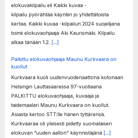
elokuvakilpailu eli Kaikki kuvaa -
kilpailu pyörähtää käyntiin jo yhdettätoista
kertaa. Kaikki kuvaa -kilpailun 2024 suojelijana
toimii elokuvaohjaaja Aki Kaurismäki. Kilpailu
alkaa tänään 1.2.
[...]
Palkittu elokuvaohjaaja Maunu Kurkvaara on
kuollut
Kurkvaara kuoli uudenvuodenaattona kotonaan
Helsingin Lauttasaaressa 97-vuotiaana
PALKITTU elokuvaohjaaja, kuvaaja ja
taidemaalari Maunu Kurkvaara on kuollut.
Asiasta kertoo STT:lle hänen tyttärensä.
Kurkvaaraa oli yleisesti pidetty suomalaisen
elokuvan ”uuden aallon” käynnistäjänä
[...]