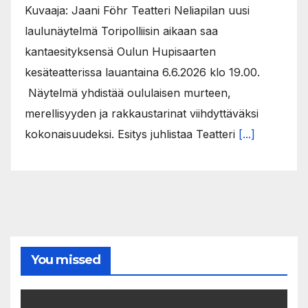
Kuvaaja: Jaani Föhr Teatteri Neliapilan uusi
laulunäytelmä Toripolliisin aikaan saa
kantaesityksensä Oulun Hupisaarten
kesäteatterissa lauantaina 6.6.2026 klo 19.00.
Näytelmä yhdistää oululaisen murteen,
merellisyyden ja rakkaustarinat viihdyttäväksi
kokonaisuudeksi. Esitys juhlistaa Teatteri
[...]
You missed