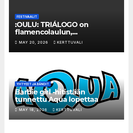
FESTIVAALIT
:OULU: TRIÁLOGO on
flamencolaulun,
elektronisen musiikin ja
MAY 20, 2026
KERTTUVALI
hylätyn tilan välinen trialogi
YHTYEET JA BÄNDIT
Barbie girl -hitistään
tunnettu Aqua lopettaa
MAY 18, 2026
KERTTUVALI