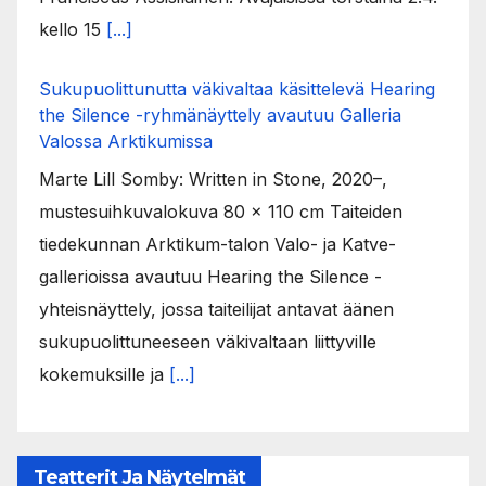
kello 15
[...]
Sukupuolittunutta väkivaltaa käsittelevä Hearing
the Silence -ryhmänäyttely avautuu Galleria
Valossa Arktikumissa
Marte Lill Somby: Written in Stone, 2020–,
mustesuihkuvalokuva 80 x 110 cm Taiteiden
tiedekunnan Arktikum-talon Valo- ja Katve-
gallerioissa avautuu Hearing the Silence -
yhteisnäyttely, jossa taiteilijat antavat äänen
sukupuolittuneeseen väkivaltaan liittyville
kokemuksille ja
[...]
Teatterit Ja Näytelmät