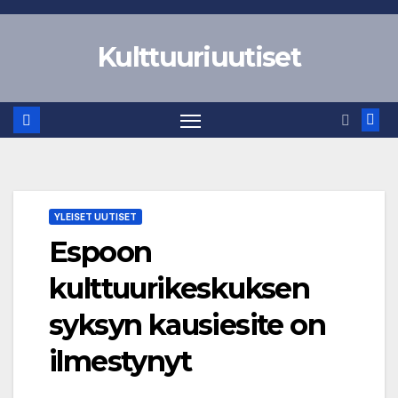
Skip
to
Kulttuuriuutiset
content
YLEISET UUTISET
Espoon
kulttuurikeskuksen
syksyn kausiesite on
ilmestynyt