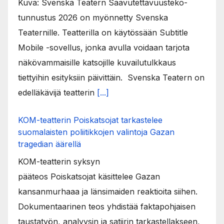
Kuva: Svenska Teatern Saavutettavuusteko-
tunnustus 2026 on myönnetty Svenska
Teaternille. Teatterilla on käytössään Subtitle
Mobile -sovellus, jonka avulla voidaan tarjota
näkövammaisille katsojille kuvailutulkkaus
tiettyihin esityksiin päivittäin. Svenska Teatern on
edelläkävijä teatterin
[...]
KOM-teatterin Poiskatsojat tarkastelee
suomalaisten poliitikkojen valintoja Gazan
tragedian äärellä
KOM-teatterin syksyn
pääteos Poiskatsojat käsittelee Gazan
kansanmurhaaa ja länsimaiden reaktioita siihen.
Dokumentaarinen teos yhdistää faktapohjaisen
taustatyön, analyysin ja satiirin tarkastellakseen,