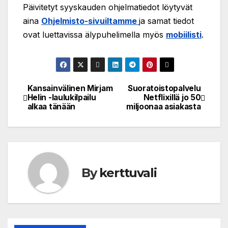
Päivitetyt syyskauden ohjelmatiedot löytyvät
aina
Ohjelmisto-sivuiltamme
ja samat tiedot
ovat luettavissa älypuhelimella myös
mobiilisti
.
Kansainvälinen Mirjam
Suoratoistopalvelu
Post
Helin -laulukilpailu
Netflixillä jo 50
alkaa tänään
miljoonaa asiakasta
navigation
By
kerttuvali