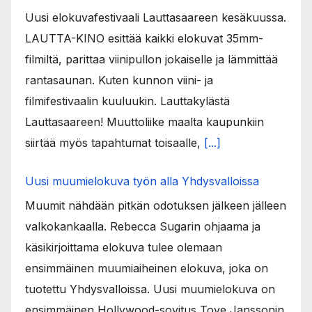
Uusi elokuvafestivaali Lauttasaareen kesäkuussa.
LAUTTA-KINO esittää kaikki elokuvat 35mm-
filmiltä, parittaa viinipullon jokaiselle ja lämmittää
rantasaunan. Kuten kunnon viini- ja
filmifestivaalin kuuluukin. Lauttakylästä
Lauttasaareen! Muuttoliike maalta kaupunkiin
siirtää myös tapahtumat toisaalle,
[...]
Uusi muumielokuva työn alla Yhdysvalloissa
Muumit nähdään pitkän odotuksen jälkeen jälleen
valkokankaalla. Rebecca Sugarin ohjaama ja
käsikirjoittama elokuva tulee olemaan
ensimmäinen muumiaiheinen elokuva, joka on
tuotettu Yhdysvalloissa. Uusi muumielokuva on
ensimmäinen Hollywood-sovitus Tove Janssonin