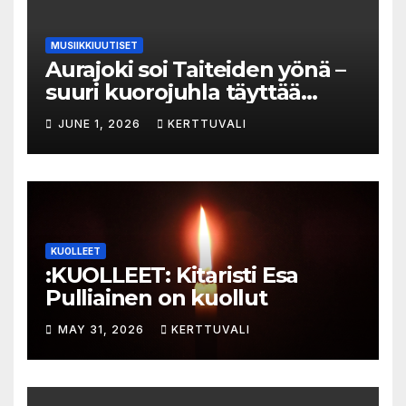
MUSIIKKIUUTISET
Aurajoki soi Taiteiden yönä –
suuri kuorojuhla täyttää
jokirannan musiikilla
JUNE 1, 2026
KERTTUVALI
KUOLLEET
:KUOLLEET: Kitaristi Esa
Pulliainen on kuollut
MAY 31, 2026
KERTTUVALI