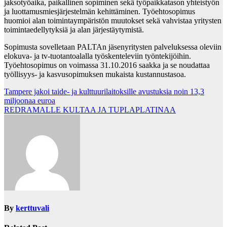
jaksotyöaika, paikallinen sopiminen sekä työpaikkatason yhteistyön
ja luottamusmiesjärjestelmän kehittäminen. Työehtosopimus
huomioi alan toimintaympäristön muutokset sekä vahvistaa yritysten
toimintaedellytyksiä ja alan järjestäytymistä.
Sopimusta sovelletaan PALTAn jäsenyritysten palveluksessa oleviin
elokuva- ja tv-tuotantoalalla työskenteleviin työntekijöihin.
Työehtosopimus on voimassa 31.10.2016 saakka ja se noudattaa
työllisyys- ja kasvusopimuksen mukaista kustannustasoa.
Post
Tampere jakoi taide- ja kulttuurilaitoksille avustuksia noin 13,3
miljoonaa euroa
navigation
REDRAMALLE KULTAA JA TUPLAPLATINAA
By
kerttuvali