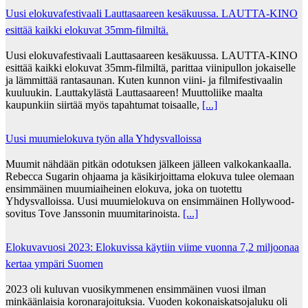
Uusi elokuvafestivaali Lauttasaareen kesäkuussa. LAUTTA-KINO
esittää kaikki elokuvat 35mm-filmiltä.
Uusi elokuvafestivaali Lauttasaareen kesäkuussa. LAUTTA-KINO
esittää kaikki elokuvat 35mm-filmiltä, parittaa viinipullon jokaiselle
ja lämmittää rantasaunan. Kuten kunnon viini- ja filmifestivaalin
kuuluukin. Lauttakylästä Lauttasaareen! Muuttoliike maalta
kaupunkiin siirtää myös tapahtumat toisaalle,
[...]
Uusi muumielokuva työn alla Yhdysvalloissa
Muumit nähdään pitkän odotuksen jälkeen jälleen valkokankaalla.
Rebecca Sugarin ohjaama ja käsikirjoittama elokuva tulee olemaan
ensimmäinen muumiaiheinen elokuva, joka on tuotettu
Yhdysvalloissa. Uusi muumielokuva on ensimmäinen Hollywood-
sovitus Tove Janssonin muumitarinoista.
[...]
Elokuvavuosi 2023: Elokuvissa käytiin viime vuonna 7,2 miljoonaa
kertaa ympäri Suomen
2023 oli kuluvan vuosikymmenen ensimmäinen vuosi ilman
minkäänlaisia koronarajoituksia. Vuoden kokonaiskatsojaluku oli