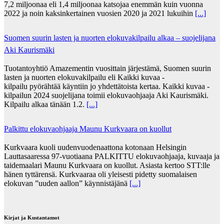
7,2 miljoonaa eli 1,4 miljoonaa katsojaa enemmän kuin vuonna
2022 ja noin kaksinkertainen vuosien 2020 ja 2021 lukuihin
[...]
Suomen suurin lasten ja nuorten elokuvakilpailu alkaa – suojelijana
Aki Kaurismäki
Tuotantoyhtiö Amazementin vuosittain järjestämä, Suomen suurin
lasten ja nuorten elokuvakilpailu eli Kaikki kuvaa -
kilpailu pyörähtää käyntiin jo yhdettätoista kertaa. Kaikki kuvaa -
kilpailun 2024 suojelijana toimii elokuvaohjaaja Aki Kaurismäki.
Kilpailu alkaa tänään 1.2.
[...]
Palkittu elokuvaohjaaja Maunu Kurkvaara on kuollut
Kurkvaara kuoli uudenvuodenaattona kotonaan Helsingin
Lauttasaaressa 97-vuotiaana PALKITTU elokuvaohjaaja, kuvaaja ja
taidemaalari Maunu Kurkvaara on kuollut. Asiasta kertoo STT:lle
hänen tyttärensä. Kurkvaaraa oli yleisesti pidetty suomalaisen
elokuvan ”uuden aallon” käynnistäjänä
[...]
Kirjat ja Kustantamot