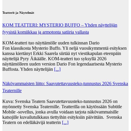
Teatterit ja Näytelmät
KOM TEATTERI: MYSTERIO BUFFO – Yhden näyttelijän
fyysistä komiikkaa ja armotonta satiiria vallasta
KOM-teatteri tuo näyttämölle uuden tulkinnan Dario
Fon klassikosta Mysterio Buffo. Yli neljä vuosikymmentä esityksen
kanssa kiertänyt Erkki Saarela siirtää nyt viestikapulan eteenpäin
näyttelijä Pyry Äikäälle. KOM-teatteri tuo syksyllä 2026
näyttämölleen uuden version Dario Fon legendaarisesta Mysterio
Buffosta. Yhden näyttelijän
[...]
Näkövammaisten liitto: Saavutettavuusteko-tunnustus 2026 Svenska
Teaternille
Kuva: Svenska Teatern Saavutettavuusteko-tunnustus 2026 on
myönnetty Svenska Teaternille. Teatterilla on käytössään Subtitle
Mobile -sovellus, jonka avulla voidaan tarjota näkövammaisille
katsojille kuvailutulkkaus tiettyihin esityksiin päivittäin. Svenska
Teatern on edelläkävijä teatterin
[...]