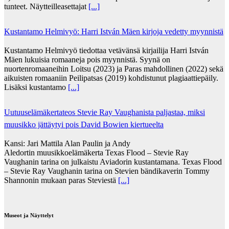
tunteet. Näytteilleasettajat
[...]
Kustantamo Helmivyö: Harri István Mäen kirjoja vedetty myynnistä
Kustantamo Helmivyö tiedottaa vetävänsä kirjailija Harri István
Mäen lukuisia romaaneja pois myynnistä. Syynä on
nuortenromaaneihin Loitsu (2023) ja Paras mahdollinen (2022) sekä
aikuisten romaaniin Peilipatsas (2019) kohdistunut plagiaattiepäily.
Lisäksi kustantamo
[...]
Uutuuselämäkertateos Stevie Ray Vaughanista paljastaa, miksi
muusikko jättäytyi pois David Bowien kiertueelta
Kansi: Jari Mattila Alan Paulin ja Andy
Aledortin muusikkoelämäkerta Texas Flood – Stevie Ray
Vaughanin tarina on julkaistu Aviadorin kustantamana. Texas Flood
– Stevie Ray Vaughanin tarina on Stevien bändikaverin Tommy
Shannonin mukaan paras Steviestä
[...]
Museot ja Näyttelyt