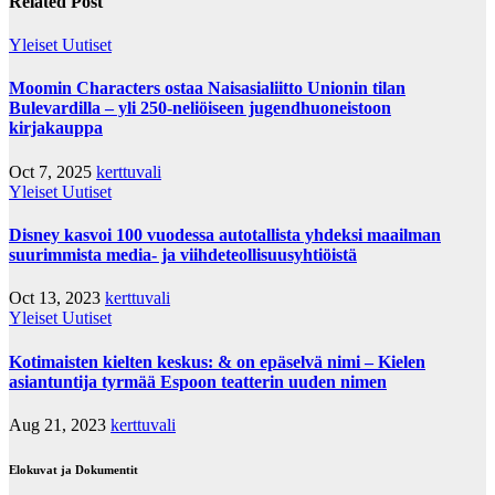
Related Post
Yleiset Uutiset
Moomin Characters ostaa Naisasialiitto Unionin tilan
Bulevardilla – yli 250-neliöiseen jugendhuoneistoon
kirjakauppa
Oct 7, 2025
kerttuvali
Yleiset Uutiset
Disney kasvoi 100 vuodessa autotallista yhdeksi maailman
suurimmista media- ja viihdeteollisuusyhtiöistä
Oct 13, 2023
kerttuvali
Yleiset Uutiset
Kotimaisten kielten keskus: & on epäselvä nimi – Kielen
asiantuntija tyrmää Espoon teatterin uuden nimen
Aug 21, 2023
kerttuvali
Elokuvat ja Dokumentit