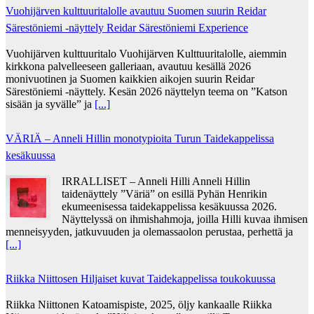
Vuohijärven kulttuuritalolle avautuu Suomen suurin Reidar
Särestöniemi -näyttely Reidar Särestöniemi Experience
Vuohijärven kulttuuritalo Vuohijärven Kulttuuritalolle, aiemmin
kirkkona palvelleeseen galleriaan, avautuu kesällä 2026
monivuotinen ja Suomen kaikkien aikojen suurin Reidar
Särestöniemi -näyttely. Kesän 2026 näyttelyn teema on ”Katson
sisään ja syvälle” ja
[...]
VÄRIÄ – Anneli Hillin monotypioita Turun Taidekappelissa
kesäkuussa
IRRALLISET – Anneli Hilli Anneli Hillin
taidenäyttely ”Väriä” on esillä Pyhän Henrikin
ekumeenisessa taidekappelissa kesäkuussa 2026.
Näyttelyssä on ihmishahmoja, joilla Hilli kuvaa ihmisen
menneisyyden, jatkuvuuden ja olemassaolon perustaa, perhettä ja
[...]
Riikka Niittosen Hiljaiset kuvat Taidekappelissa toukokuussa
Riikka Niittonen Katoamispiste, 2025, öljy kankaalle Riikka