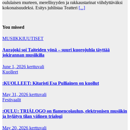
oululaisen murteen, merellisyyden ja rakkaustarinat viihdyttäväksi
kokonaisuudeksi. Esitys juhlistaa Teatteri
[...]
You missed
MUSIIKKIUUTISET
Aurajoki soi Taiteiden yönä – suuri kuorojuhla täyttää
jokirannan musiikilla
June 1, 2026
kerttuvali
Kuolleet
:KUOLLEET: Kitaristi Esa Pulliainen on kuollut
May 31, 2026
kerttuvali
Festivaalit
:OULU: TRIÁLOGO on flamencolaulun, elektronisen musiikin
ja hylätyn tilan välinen trialogi
May 20, 2026
kerttuvali