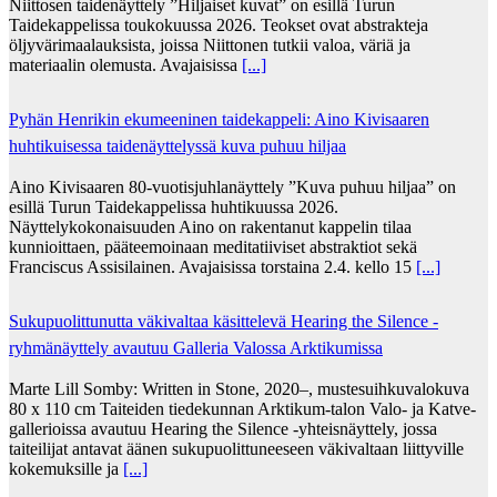
Niittosen taidenäyttely ”Hiljaiset kuvat” on esillä Turun
Taidekappelissa toukokuussa 2026. Teokset ovat abstrakteja
öljyvärimaalauksista, joissa Niittonen tutkii valoa, väriä ja
materiaalin olemusta. Avajaisissa
[...]
Pyhän Henrikin ekumeeninen taidekappeli: Aino Kivisaaren
huhtikuisessa taidenäyttelyssä kuva puhuu hiljaa
Aino Kivisaaren 80-vuotisjuhlanäyttely ”Kuva puhuu hiljaa” on
esillä Turun Taidekappelissa huhtikuussa 2026.
Näyttelykokonaisuuden Aino on rakentanut kappelin tilaa
kunnioittaen, pääteemoinaan meditatiiviset abstraktiot sekä
Franciscus Assisilainen. Avajaisissa torstaina 2.4. kello 15
[...]
Sukupuolittunutta väkivaltaa käsittelevä Hearing the Silence -
ryhmänäyttely avautuu Galleria Valossa Arktikumissa
Marte Lill Somby: Written in Stone, 2020–, mustesuihkuvalokuva
80 x 110 cm Taiteiden tiedekunnan Arktikum-talon Valo- ja Katve-
gallerioissa avautuu Hearing the Silence -yhteisnäyttely, jossa
taiteilijat antavat äänen sukupuolittuneeseen väkivaltaan liittyville
kokemuksille ja
[...]