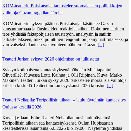
KOM-teatterin Poiskatsojat tarkastelee suomalaisten poliitikkojen
valintoja Gazan tragedian äärellä
KOM-teatterin syksyn pääteos Poiskatsojat käsittelee Gazan
kansanmurhaaa ja länsimaiden reaktioita siihen. Dokumentaarinen
teos yhdistää faktapohjaisen taustatyön, analyysin ja satiirin
tarkastellakseen, miksi poliittinen reagointi on jäänyt ristiriitaiseksi ja
varovaiseksi tilanteen vakavuuteen nähden. Gazan
[...]
Teatteri Jurkan syksyn 2026 ohjelmisto on julkistettu
Syksyn kotimaisena kantaesityksenä nähdään Mitä tapahtui
Oliverille?. Kuvassa Lotta Kaihua ja Olli Riipinen. Kuva: Marko
Mäkinen Teatteri Jurkan syksy 2026 tarkastelee moraalisia valintoja
kriisien keskellä Teatteri Jurkan syyskausi 2026 koostuu
[...]
Teatteri Neliapila: Toripolliisin aikaan – laulunäytelmän kantaesitys
Oulussa kesällä 2026
Kuvaaja: Jaani Föhr Teatteri Neliapilan uusi laulunäytelmä
Toripolliisin aikaan saa kantaesityksensä Oulun Hupisaarten
kesäteatterissa lauantaina 6.6.2026 klo 19.00. Näytelmä yhdistää