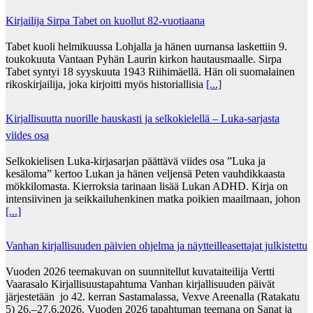
Kirjailija Sirpa Tabet on kuollut 82-vuotiaana
Tabet kuoli helmikuussa Lohjalla ja hänen uurnansa laskettiin 9.
toukokuuta Vantaan Pyhän Laurin kirkon hautausmaalle. Sirpa
Tabet syntyi 18 syyskuuta 1943 Riihimäellä. Hän oli suomalainen
rikoskirjailija, joka kirjoitti myös historiallisia
[...]
Kirjallisuutta nuorille hauskasti ja selkokielellä – Luka-sarjasta
viides osa
Selkokielisen Luka-kirjasarjan päättävä viides osa ”Luka ja
kesäloma” kertoo Lukan ja hänen veljensä Peten vauhdikkaasta
mökkilomasta. Kierroksia tarinaan lisää Lukan ADHD. Kirja on
intensiivinen ja seikkailuhenkinen matka poikien maailmaan, johon
[...]
Vanhan kirjallisuuden päivien ohjelma ja näytteilleasettajat julkistettu
Vuoden 2026 teemakuvan on suunnitellut kuvataiteilija Vertti
Vaarasalo Kirjallisuustapahtuma Vanhan kirjallisuuden päivät
järjestetään jo 42. kerran Sastamalassa, Vexve Areenalla (Ratakatu
5) 26.–27.6.2026. Vuoden 2026 tapahtuman teemana on Sanat ja