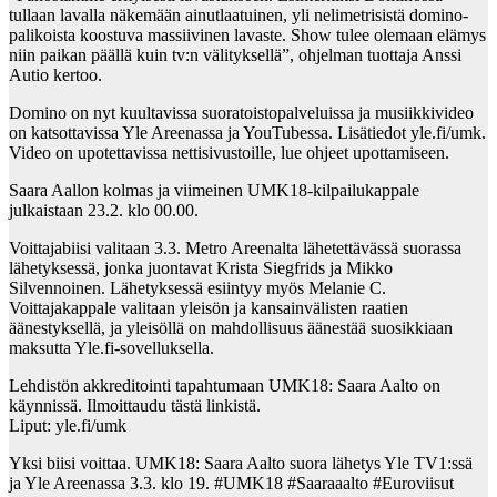
tullaan lavalla näkemään ainutlaatuinen, yli nelimetrisistä domino-
palikoista koostuva massiivinen lavaste. Show tulee olemaan elämys
niin paikan päällä kuin tv:n välityksellä”, ohjelman tuottaja Anssi
Autio kertoo.
Domino on nyt kuultavissa suoratoistopalveluissa ja musiikkivideo
on katsottavissa Yle Areenassa ja YouTubessa. Lisätiedot yle.fi/umk.
Video on upotettavissa nettisivustoille, lue ohjeet upottamiseen.
Saara Aallon kolmas ja viimeinen UMK18-kilpailukappale
julkaistaan 23.2. klo 00.00.
Voittajabiisi valitaan 3.3. Metro Areenalta lähetettävässä suorassa
lähetyksessä, jonka juontavat Krista Siegfrids ja Mikko
Silvennoinen. Lähetyksessä esiintyy myös Melanie C.
Voittajakappale valitaan yleisön ja kansainvälisten raatien
äänestyksellä, ja yleisöllä on mahdollisuus äänestää suosikkiaan
maksutta Yle.fi-sovelluksella.
Lehdistön akkreditointi tapahtumaan UMK18: Saara Aalto on
käynnissä. Ilmoittaudu tästä linkistä.
Liput: yle.fi/umk
Yksi biisi voittaa. UMK18: Saara Aalto suora lähetys Yle TV1:ssä
ja Yle Areenassa 3.3. klo 19. #UMK18 #Saaraaalto #Euroviisut