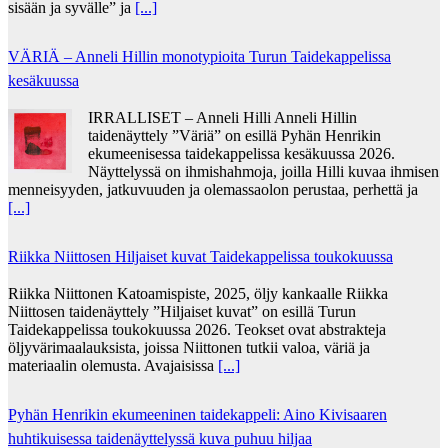
sisään ja syvälle” ja
[...]
VÄRIÄ – Anneli Hillin monotypioita Turun Taidekappelissa
kesäkuussa
IRRALLISET – Anneli Hilli Anneli Hillin
taidenäyttely ”Väriä” on esillä Pyhän Henrikin
ekumeenisessa taidekappelissa kesäkuussa 2026.
Näyttelyssä on ihmishahmoja, joilla Hilli kuvaa ihmisen
menneisyyden, jatkuvuuden ja olemassaolon perustaa, perhettä ja
[...]
Riikka Niittosen Hiljaiset kuvat Taidekappelissa toukokuussa
Riikka Niittonen Katoamispiste, 2025, öljy kankaalle Riikka
Niittosen taidenäyttely ”Hiljaiset kuvat” on esillä Turun
Taidekappelissa toukokuussa 2026. Teokset ovat abstrakteja
öljyvärimaalauksista, joissa Niittonen tutkii valoa, väriä ja
materiaalin olemusta. Avajaisissa
[...]
Pyhän Henrikin ekumeeninen taidekappeli: Aino Kivisaaren
huhtikuisessa taidenäyttelyssä kuva puhuu hiljaa