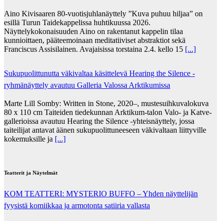
Aino Kivisaaren 80-vuotisjuhlanäyttely ”Kuva puhuu hiljaa” on
esillä Turun Taidekappelissa huhtikuussa 2026.
Näyttelykokonaisuuden Aino on rakentanut kappelin tilaa
kunnioittaen, pääteemoinaan meditatiiviset abstraktiot sekä
Franciscus Assisilainen. Avajaisissa torstaina 2.4. kello 15
[...]
Sukupuolittunutta väkivaltaa käsittelevä Hearing the Silence -
ryhmänäyttely avautuu Galleria Valossa Arktikumissa
Marte Lill Somby: Written in Stone, 2020–, mustesuihkuvalokuva
80 x 110 cm Taiteiden tiedekunnan Arktikum-talon Valo- ja Katve-
gallerioissa avautuu Hearing the Silence -yhteisnäyttely, jossa
taiteilijat antavat äänen sukupuolittuneeseen väkivaltaan liittyville
kokemuksille ja
[...]
Teatterit ja Näytelmät
KOM TEATTERI: MYSTERIO BUFFO – Yhden näyttelijän
fyysistä komiikkaa ja armotonta satiiria vallasta