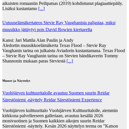
aikuisten romaaniin Peilipatsas (2019) kohdistunut plagiaattiepäily.
Lisäksi kustantamo
[...]
Uutuuselämäkertateos Stevie Ray Vaughanista paljastaa, miksi
muusikko jättäytyi pois David Bowien kiertueelta
Kansi: Jari Mattila Alan Paulin ja Andy
Aledortin muusikkoelämäkerta Texas Flood – Stevie Ray
Vaughanin tarina on julkaistu Aviadorin kustantamana. Texas Flood
– Stevie Ray Vaughanin tarina on Stevien bändikaverin Tommy
Shannonin mukaan paras Steviestä
[...]
Museot ja Näyttelyt
Vuohijärven kulttuuritalolle avautuu Suomen suurin Reidar
Särestöniemi -näyttely Reidar Särestöniemi Experience
Vuohijärven kulttuuritalo Vuohijärven Kulttuuritalolle, aiemmin
kirkkona palvelleeseen galleriaan, avautuu kesällä 2026
monivuotinen ja Suomen kaikkien aikojen suurin Reidar
Särestöniemi -näyttely. Kesän 2026 näyttelyn teema on ”Katson