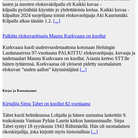
lasten ja nuorten elokuvakilpailu eli Kaikki kuvaa -
kilpailu pyörähtää käyntiin jo yhdettätoista kertaa. Kaikki kuvaa -
kilpailun 2024 suojelijana toimii elokuvaohjaaja Aki Kaurismäki.
Kilpailu alkaa tänään 1.2.
[...]
Palkittu elokuvaohjaaja Maunu Kurkvaara on kuollut
Kurkvaara kuoli uudenvuodenaattona kotonaan Helsingin
Lauttasaaressa 97-vuotiaana PALKITTU elokuvaohjaaja, kuvaaja ja
taidemaalari Maunu Kurkvaara on kuollut. Asiasta kertoo STT:lle
hänen tyttärensä. Kurkvaaraa oli yleisesti pidetty suomalaisen
elokuvan ”uuden aallon” käynnistäjänä
[...]
Kirjat ja Kustantamot
Kirjailija Sirpa Tabet on kuollut 82-vuotiaana
Tabet kuoli helmikuussa Lohjalla ja hänen uurnansa laskettiin 9.
toukokuuta Vantaan Pyhän Laurin kirkon hautausmaalle. Sirpa
Tabet syntyi 18 syyskuuta 1943 Riihimäellä. Hän oli suomalainen
rikoskirjailija, joka kirjoitti myös historiallisia
[...]