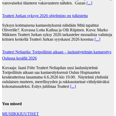
varovaiseksi tilanteen vakavuuteen nähden. Gazan
[...]
Teatteri Jurkan syksyn 2026 ohjelmisto on julkistettu
Syksyn kotimaisena kantaesityksenä nähdään Mitä tapahtui
Oliverille?. Kuvassa Lotta Kaihua ja Olli Riipinen. Kuva: Marko
Mäkinen Teatteri Jurkan syksy 2026 tarkastelee moraalisia valintoja
kriisien keskellä Teatteri Jurkan syyskausi 2026 koostuu
[...]
Teatteri Neliapila: Toripolliisin aikaan – laulunäytelmän kantaesitys
Oulussa kesällä 2026
Kuvaaja: Jaani Föhr Teatteri Neliapilan uusi laulunäytelmä
Toripolliisin aikaan saa kantaesityksensä Oulun Hupisaarten
kesäteatterissa lauantaina 6.6.2026 klo 19.00. Näytelmä yhdistää
oululaisen murteen, merellisyyden ja rakkaustarinat viihdyttäväksi
kokonaisuudeksi. Esitys juhlistaa Teatteri
[...]
You missed
MUSIIKKIUUTISET