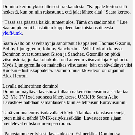
Domino kertoo yksiselitteisesti rakkaudesta: ”Kappale kertoo siitä
hetkestä, kun on niin rakastunut, että jalat lähtee alta!” Saara kertoo.
”Tässä saa päästää kaikki tunteet ulos. Tämä on stadionbiisi.” Lue
Saaran pidempi haastattelu kappaleen taustoista osoitteesta
yle.fi/umk
.
Saara Aalto on säveltänyt ja sanoittanut kappaleen Thomas G:sonin,
Bobby Ljunggrenin, Johnny Sanchezin ja Will Taylorin kanssa.
Dominon ovat tuottaneet G:son ja Sanchez. G:sonilla on pitkä
viisuhistoria, jonka kohokohta on Loreenin viisuvoittaja Euphoria.
Myös Ljunggrenilla on maineikas viisutausta, hän on säveltänyt viisi
Ruotsin edustuskappaletta. Domino-musiikkivideon on ohjannut
Alex Herron.
Lavalla nelimetrinen domino!
Dominon näyttävä lavashow tullaan näkemään ensimmäistä kertaa
3.3. Yle TV1:ssä suorassa lähetyksessä UMK18: Saara Aalto.
Lavashow nähdään samanlaisena kuin se tehtäisiin Euroviisuihin.
Tänä vuonna euroviisulavalla ei käytetä lainkaan taustascreenejä,
joten niitä ei nähdä UMK-esityksissäkään. Lavasteet sen sijaan
näyttelevät entistä suurempaa roolia.
”Panostamme erityisesti lavastukseen. Esimerkiksi Dominossa