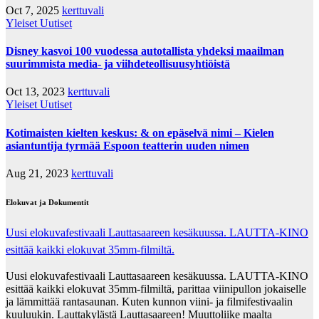
Oct 7, 2025
kerttuvali
Yleiset Uutiset
Disney kasvoi 100 vuodessa autotallista yhdeksi maailman
suurimmista media- ja viihdeteollisuusyhtiöistä
Oct 13, 2023
kerttuvali
Yleiset Uutiset
Kotimaisten kielten keskus: & on epäselvä nimi – Kielen
asiantuntija tyrmää Espoon teatterin uuden nimen
Aug 21, 2023
kerttuvali
Elokuvat ja Dokumentit
Uusi elokuvafestivaali Lauttasaareen kesäkuussa. LAUTTA-KINO
esittää kaikki elokuvat 35mm-filmiltä.
Uusi elokuvafestivaali Lauttasaareen kesäkuussa. LAUTTA-KINO
esittää kaikki elokuvat 35mm-filmiltä, parittaa viinipullon jokaiselle
ja lämmittää rantasaunan. Kuten kunnon viini- ja filmifestivaalin
kuuluukin. Lauttakylästä Lauttasaareen! Muuttoliike maalta