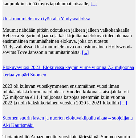
kaupunkiin siirtää myös tapahtumat toisaalle,
[...]
Uusi muumielokuva työn alla Yhdysvalloissa
Muumit nähdään pitkän odotuksen jälkeen jälleen valkokankaalla.
Rebecca Sugarin ohjaama ja käsikirjoittama elokuva tulee olemaan
ensimmäinen muumiaiheinen elokuva, joka on tuotettu
Yhdysvalloissa. Uusi muumielokuva on ensimmäinen Hollywood-
sovitus Tove Janssonin muumitarinoista.
[...]
Elokuvavuosi 2023: Elokuvissa käytiin viime vuonna 7,2 miljoonaa
kertaa ympäri Suomen
2023 oli kuluvan vuosikymmenen ensimmäinen vuosi ilman
minkäänlaisia koronarajoituksia. Vuoden kokonaiskatsojaluku oli
7,2 miljoonaa eli 1,4 miljoonaa katsojaa enemmän kuin vuonna
2022 ja noin kaksinkertainen vuosien 2020 ja 2021 lukuihin
[...]
Suomen suurin lasten ja nuorten elokuvakilpailu alkaa – suojelijana
Aki Kaurismäki
Tuotantoyhtiö Amazementin vuosittain järjestämä, Suomen suurin