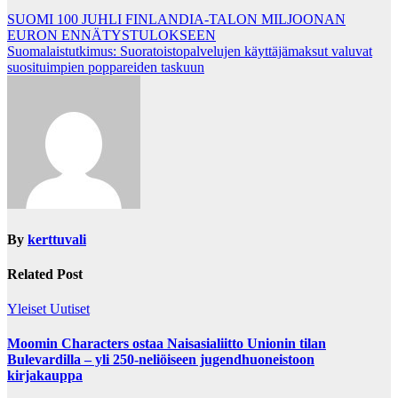
Post
SUOMI 100 JUHLI FINLANDIA-TALON MILJOONAN
EURON ENNÄTYSTULOKSEEN
navigation
Suomalaistutkimus: Suoratoistopalvelujen käyttäjämaksut valuvat
suosituimpien poppareiden taskuun
By
kerttuvali
Related Post
Yleiset Uutiset
Moomin Characters ostaa Naisasialiitto Unionin tilan
Bulevardilla – yli 250-neliöiseen jugendhuoneistoon
kirjakauppa