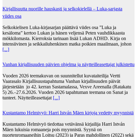
Kirjallisuutta nuorille hauskasti ja selkokielellä – Luka-sarjasta
viides osa
Selkokielisen Luka-kirjasarjan päättävä viides osa ”Luka ja
kesäloma” kertoo Lukan ja hänen veljensä Peten vauhdikkaasta
mökkilomasta. Kierroksia tarinaan lisää Lukan ADHD. Kirja on
intensiivinen ja seikkailuhenkinen matka poikien maailmaan, johon
[...]
Vanhan kirjallisuuden päivien ohjelma ja näytteilleasettajat julkistettu
Vuoden 2026 teemakuvan on suunnitellut kuvataiteilija Vertti
Vaarasalo Kirjallisuustapahtuma Vanhan kirjallisuuden päivät
järjestetään jo 42. kerran Sastamalassa, Vexve Areenalla (Ratakatu
5) 26.–27.6.2026. Vuoden 2026 tapahtuman teemana on Sanat ja
tunteet. Näytteilleasettajat
[...]
Kustantamo Helmivyö: Harri István Mäen kirjoja vedetty myynnistä
Kustantamo Helmivyö tiedottaa vetävänsä kirjailija Harri István
Mäen lukuisia romaaneja pois myynnistä. Syynä on
nuortenromaaneihin Loitsu (2023) ja Paras mahdollinen (2022) sekä