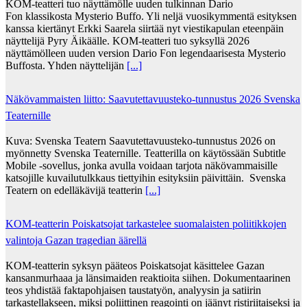
KOM-teatteri tuo näyttämölle uuden tulkinnan Dario
Fon klassikosta Mysterio Buffo. Yli neljä vuosikymmentä esityksen
kanssa kiertänyt Erkki Saarela siirtää nyt viestikapulan eteenpäin
näyttelijä Pyry Äikäälle. KOM-teatteri tuo syksyllä 2026
näyttämölleen uuden version Dario Fon legendaarisesta Mysterio
Buffosta. Yhden näyttelijän
[...]
Näkövammaisten liitto: Saavutettavuusteko-tunnustus 2026 Svenska
Teaternille
Kuva: Svenska Teatern Saavutettavuusteko-tunnustus 2026 on
myönnetty Svenska Teaternille. Teatterilla on käytössään Subtitle
Mobile -sovellus, jonka avulla voidaan tarjota näkövammaisille
katsojille kuvailutulkkaus tiettyihin esityksiin päivittäin. Svenska
Teatern on edelläkävijä teatterin
[...]
KOM-teatterin Poiskatsojat tarkastelee suomalaisten poliitikkojen
valintoja Gazan tragedian äärellä
KOM-teatterin syksyn pääteos Poiskatsojat käsittelee Gazan
kansanmurhaaa ja länsimaiden reaktioita siihen. Dokumentaarinen
teos yhdistää faktapohjaisen taustatyön, analyysin ja satiirin
tarkastellakseen, miksi poliittinen reagointi on jäänyt ristiriitaiseksi ja