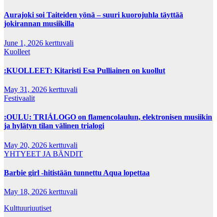
Aurajoki soi Taiteiden yönä – suuri kuorojuhla täyttää
jokirannan musiikilla
June 1, 2026
kerttuvali
Kuolleet
:KUOLLEET: Kitaristi Esa Pulliainen on kuollut
May 31, 2026
kerttuvali
Festivaalit
:OULU: TRIÁLOGO on flamencolaulun, elektronisen musiikin
ja hylätyn tilan välinen trialogi
May 20, 2026
kerttuvali
YHTYEET JA BÄNDIT
Barbie girl -hitistään tunnettu Aqua lopettaa
May 18, 2026
kerttuvali
Kulttuuriuutiset