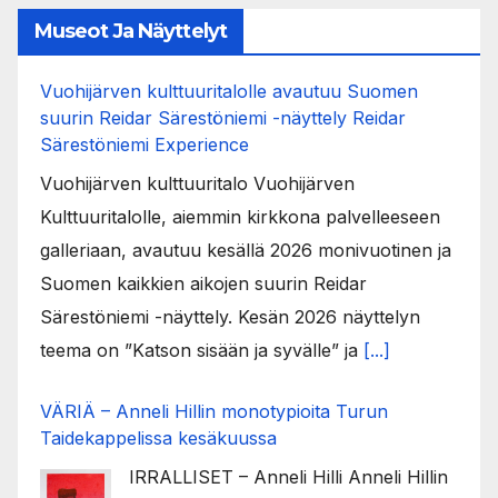
Museot Ja Näyttelyt
Vuohijärven kulttuuritalolle avautuu Suomen
suurin Reidar Särestöniemi -näyttely Reidar
Särestöniemi Experience
Vuohijärven kulttuuritalo Vuohijärven
Kulttuuritalolle, aiemmin kirkkona palvelleeseen
galleriaan, avautuu kesällä 2026 monivuotinen ja
Suomen kaikkien aikojen suurin Reidar
Särestöniemi -näyttely. Kesän 2026 näyttelyn
teema on ”Katson sisään ja syvälle” ja
[...]
VÄRIÄ – Anneli Hillin monotypioita Turun
Taidekappelissa kesäkuussa
IRRALLISET – Anneli Hilli Anneli Hillin