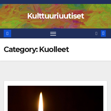
Skip
to
Kulttuuriuutiset
content
Category:
Kuolleet