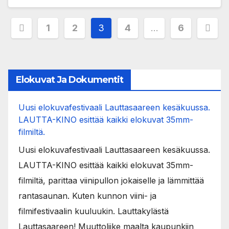
Posts
1
2
3
4
…
6
pagination
Elokuvat Ja Dokumentit
Uusi elokuvafestivaali Lauttasaareen kesäkuussa.
LAUTTA-KINO esittää kaikki elokuvat 35mm-
filmiltä.
Uusi elokuvafestivaali Lauttasaareen kesäkuussa.
LAUTTA-KINO esittää kaikki elokuvat 35mm-
filmiltä, parittaa viinipullon jokaiselle ja lämmittää
rantasaunan. Kuten kunnon viini- ja
filmifestivaalin kuuluukin. Lauttakylästä
Lauttasaareen! Muuttoliike maalta kaupunkiin