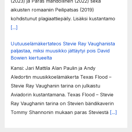
(2023) ja Paras mahdollinen (2022) sekä
aikuisten romaaniin Peilipatsas (2019)
kohdistunut plagiaattiepäily. Lisäksi kustantamo
[...]
Uutuuselämäkertateos Stevie Ray Vaughanista
paljastaa, miksi muusikko jättäytyi pois David
Bowien kiertueelta
Kansi: Jari Mattila Alan Paulin ja Andy
Aledortin muusikkoelämäkerta Texas Flood –
Stevie Ray Vaughanin tarina on julkaistu
Aviadorin kustantamana. Texas Flood – Stevie
Ray Vaughanin tarina on Stevien bändikaverin
Tommy Shannonin mukaan paras Steviestä
[...]