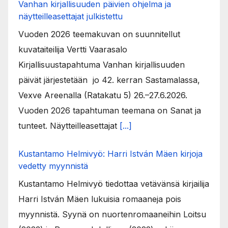
Vanhan kirjallisuuden päivien ohjelma ja
näytteilleasettajat julkistettu
Vuoden 2026 teemakuvan on suunnitellut
kuvataiteilija Vertti Vaarasalo
Kirjallisuustapahtuma Vanhan kirjallisuuden
päivät järjestetään jo 42. kerran Sastamalassa,
Vexve Areenalla (Ratakatu 5) 26.–27.6.2026.
Vuoden 2026 tapahtuman teemana on Sanat ja
tunteet. Näytteilleasettajat
[...]
Kustantamo Helmivyö: Harri István Mäen kirjoja
vedetty myynnistä
Kustantamo Helmivyö tiedottaa vetävänsä kirjailija
Harri István Mäen lukuisia romaaneja pois
myynnistä. Syynä on nuortenromaaneihin Loitsu