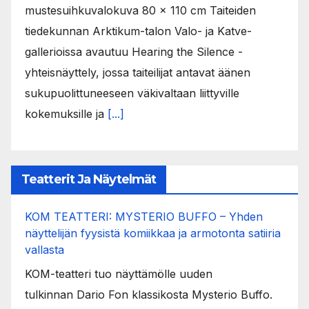
mustesuihkuvalokuva 80 x 110 cm Taiteiden
tiedekunnan Arktikum-talon Valo- ja Katve-
gallerioissa avautuu Hearing the Silence -
yhteisnäyttely, jossa taiteilijat antavat äänen
sukupuolittuneeseen väkivaltaan liittyville
kokemuksille ja
[...]
Teatterit Ja Näytelmät
KOM TEATTERI: MYSTERIO BUFFO – Yhden
näyttelijän fyysistä komiikkaa ja armotonta satiiria
vallasta
KOM-teatteri tuo näyttämölle uuden
tulkinnan Dario Fon klassikosta Mysterio Buffo.