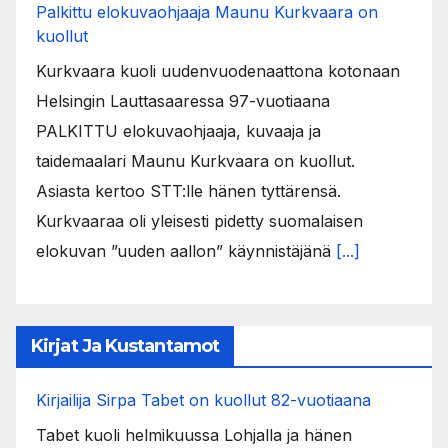
Palkittu elokuvaohjaaja Maunu Kurkvaara on
kuollut
Kurkvaara kuoli uudenvuodenaattona kotonaan
Helsingin Lauttasaaressa 97-vuotiaana
PALKITTU elokuvaohjaaja, kuvaaja ja
taidemaalari Maunu Kurkvaara on kuollut.
Asiasta kertoo STT:lle hänen tyttärensä.
Kurkvaaraa oli yleisesti pidetty suomalaisen
elokuvan ”uuden aallon” käynnistäjänä
[...]
Kirjat Ja Kustantamot
Kirjailija Sirpa Tabet on kuollut 82-vuotiaana
Tabet kuoli helmikuussa Lohjalla ja hänen