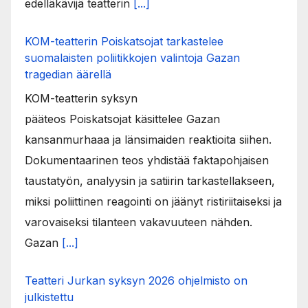
edelläkävijä teatterin
[...]
KOM-teatterin Poiskatsojat tarkastelee
suomalaisten poliitikkojen valintoja Gazan
tragedian äärellä
KOM-teatterin syksyn
pääteos Poiskatsojat käsittelee Gazan
kansanmurhaaa ja länsimaiden reaktioita siihen.
Dokumentaarinen teos yhdistää faktapohjaisen
taustatyön, analyysin ja satiirin tarkastellakseen,
miksi poliittinen reagointi on jäänyt ristiriitaiseksi ja
varovaiseksi tilanteen vakavuuteen nähden.
Gazan
[...]
Teatteri Jurkan syksyn 2026 ohjelmisto on
julkistettu