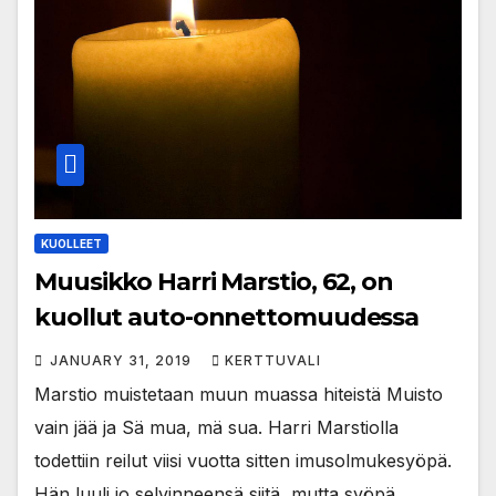
KUOLLEET
Muusikko Harri Marstio, 62, on
kuollut auto-onnettomuudessa
JANUARY 31, 2019
KERTTUVALI
Marstio muistetaan muun muassa hiteistä Muisto
vain jää ja Sä mua, mä sua. Harri Marstiolla
todettiin reilut viisi vuotta sitten imusolmukesyöpä.
Hän luuli jo selvinneensä siitä, mutta syöpä