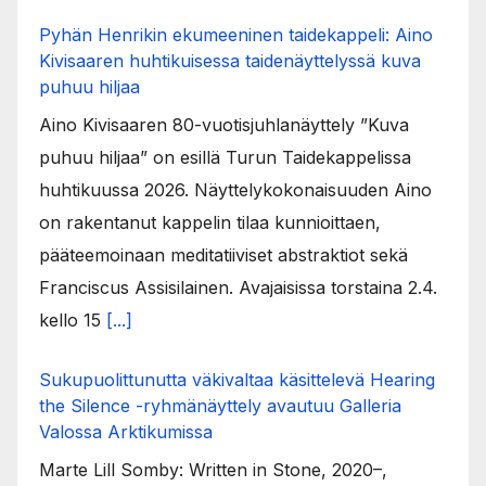
Pyhän Henrikin ekumeeninen taidekappeli: Aino
Kivisaaren huhtikuisessa taidenäyttelyssä kuva
puhuu hiljaa
Aino Kivisaaren 80-vuotisjuhlanäyttely ”Kuva
puhuu hiljaa” on esillä Turun Taidekappelissa
huhtikuussa 2026. Näyttelykokonaisuuden Aino
on rakentanut kappelin tilaa kunnioittaen,
pääteemoinaan meditatiiviset abstraktiot sekä
Franciscus Assisilainen. Avajaisissa torstaina 2.4.
kello 15
[...]
Sukupuolittunutta väkivaltaa käsittelevä Hearing
the Silence -ryhmänäyttely avautuu Galleria
Valossa Arktikumissa
Marte Lill Somby: Written in Stone, 2020–,