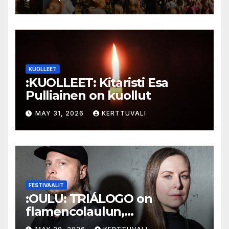
KUOLLEET
:KUOLLEET: Kitaristi Esa
Pulliainen on kuollut
MAY 31, 2026
KERTTUVALI
FESTIVAALIT
:OULU: TRIÁLOGO on
flamencolaulun,
elektronisen musiikin ja