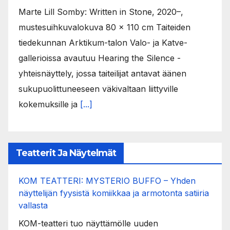
Marte Lill Somby: Written in Stone, 2020–,
mustesuihkuvalokuva 80 x 110 cm Taiteiden
tiedekunnan Arktikum-talon Valo- ja Katve-
gallerioissa avautuu Hearing the Silence -
yhteisnäyttely, jossa taiteilijat antavat äänen
sukupuolittuneeseen väkivaltaan liittyville
kokemuksille ja
[...]
Teatterit Ja Näytelmät
KOM TEATTERI: MYSTERIO BUFFO – Yhden
näyttelijän fyysistä komiikkaa ja armotonta satiiria
vallasta
KOM-teatteri tuo näyttämölle uuden