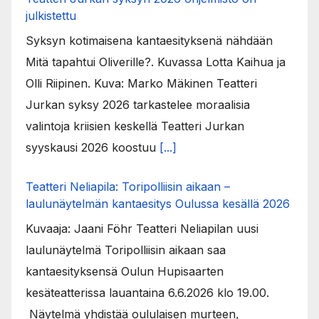
julkistettu
Syksyn kotimaisena kantaesityksenä nähdään
Mitä tapahtui Oliverille?. Kuvassa Lotta Kaihua ja
Olli Riipinen. Kuva: Marko Mäkinen Teatteri
Jurkan syksy 2026 tarkastelee moraalisia
valintoja kriisien keskellä Teatteri Jurkan
syyskausi 2026 koostuu
[...]
Teatteri Neliapila: Toripolliisin aikaan –
laulunäytelmän kantaesitys Oulussa kesällä 2026
Kuvaaja: Jaani Föhr Teatteri Neliapilan uusi
laulunäytelmä Toripolliisin aikaan saa
kantaesityksensä Oulun Hupisaarten
kesäteatterissa lauantaina 6.6.2026 klo 19.00.
Näytelmä yhdistää oululaisen murteen,