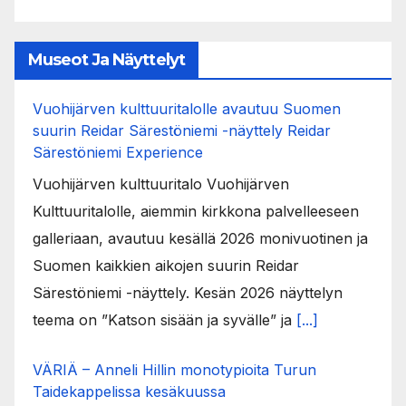
Museot Ja Näyttelyt
Vuohijärven kulttuuritalolle avautuu Suomen
suurin Reidar Särestöniemi -näyttely Reidar
Särestöniemi Experience
Vuohijärven kulttuuritalo Vuohijärven
Kulttuuritalolle, aiemmin kirkkona palvelleeseen
galleriaan, avautuu kesällä 2026 monivuotinen ja
Suomen kaikkien aikojen suurin Reidar
Särestöniemi -näyttely. Kesän 2026 näyttelyn
teema on ”Katson sisään ja syvälle” ja
[...]
VÄRIÄ – Anneli Hillin monotypioita Turun
Taidekappelissa kesäkuussa