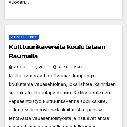
vuoden…
YLEISET UUTISET
Kulttuurikavereita koulutetaan
Raumalla
AUGUST 17, 2016
KERTTUVALI
Kultturkambraatt on Rauman kaupungin
kouluttama vapaaehtoinen, joka lähtee ikäihmisen
seuraksi kulttuuritapahtumiin. Keikkaluonteinen
vapaaehtoistyö kulttuurikaverina sopii kaikille,
jotka ovat kiinnostuneita ikäihmisten parissa
tehtävästä vapaaehtoistyöstä ja haluavat antaa
mahdollisimman monelle mahdollisuuden