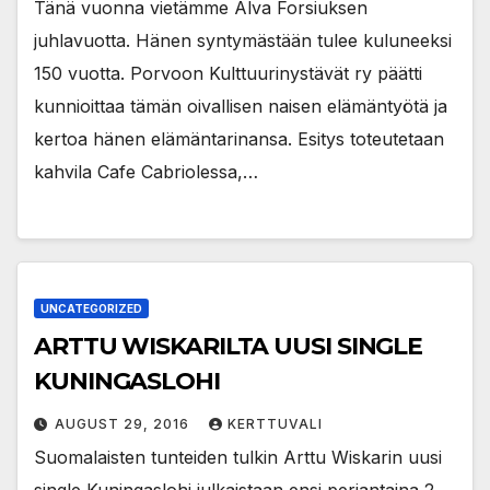
Tänä vuonna vietämme Alva Forsiuksen
juhlavuotta. Hänen syntymästään tulee kuluneeksi
150 vuotta. Porvoon Kulttuurinystävät ry päätti
kunnioittaa tämän oivallisen naisen elämäntyötä ja
kertoa hänen elämäntarinansa. Esitys toteutetaan
kahvila Cafe Cabriolessa,…
UNCATEGORIZED
ARTTU WISKARILTA UUSI SINGLE
KUNINGASLOHI
AUGUST 29, 2016
KERTTUVALI
Suomalaisten tunteiden tulkin Arttu Wiskarin uusi
single Kuningaslohi julkaistaan ensi perjantaina 2.