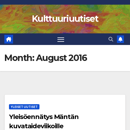
Skip
to
Kulttuuriuutiset
content
Month:
August 2016
YLEISET UUTISET
Yleisöennätys Mäntän
kuvataideviikoille