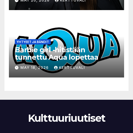
MAY 20, 2026
KERTTUVALI
hylätyn tilan välinen trialogi
YHTYEET JA BÄNDIT
Barbie girl -hitistään
tunnettu Aqua lopettaa
MAY 18, 2026
KERTTUVALI
Kulttuuriuutiset