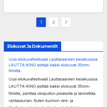
Posts
1
2
pagination
Elokuvat Ja Dokumentit
Uusi elokuvafestivaali Lauttasaareen kesäkuussa.
LAUTTA-KINO esittää kaikki elokuvat 35mm-
filmiltä.
Uusi elokuvafestivaali Lauttasaareen kesäkuussa.
LAUTTA-KINO esittää kaikki elokuvat 35mm-
filmiltä, parittaa viinipullon jokaiselle ja lämmittää
rantasaunan. Kuten kunnon viini- ja