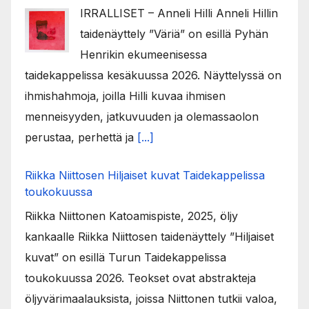
IRRALLISET – Anneli Hilli Anneli Hillin
taidenäyttely ”Väriä” on esillä Pyhän
Henrikin ekumeenisessa
taidekappelissa kesäkuussa 2026. Näyttelyssä on
ihmishahmoja, joilla Hilli kuvaa ihmisen
menneisyyden, jatkuvuuden ja olemassaolon
perustaa, perhettä ja
[...]
Riikka Niittosen Hiljaiset kuvat Taidekappelissa
toukokuussa
Riikka Niittonen Katoamispiste, 2025, öljy
kankaalle Riikka Niittosen taidenäyttely ”Hiljaiset
kuvat” on esillä Turun Taidekappelissa
toukokuussa 2026. Teokset ovat abstrakteja
öljyvärimaalauksista, joissa Niittonen tutkii valoa,