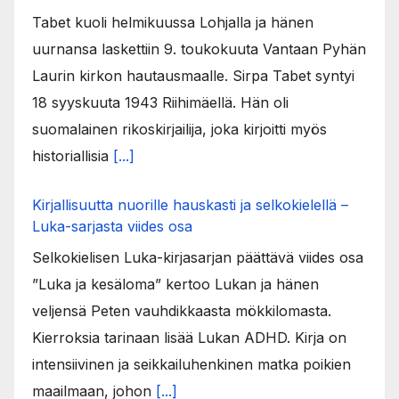
Tabet kuoli helmikuussa Lohjalla ja hänen
uurnansa laskettiin 9. toukokuuta Vantaan Pyhän
Laurin kirkon hautausmaalle. Sirpa Tabet syntyi
18 syyskuuta 1943 Riihimäellä. Hän oli
suomalainen rikoskirjailija, joka kirjoitti myös
historiallisia
[...]
Kirjallisuutta nuorille hauskasti ja selkokielellä –
Luka-sarjasta viides osa
Selkokielisen Luka-kirjasarjan päättävä viides osa
”Luka ja kesäloma” kertoo Lukan ja hänen
veljensä Peten vauhdikkaasta mökkilomasta.
Kierroksia tarinaan lisää Lukan ADHD. Kirja on
intensiivinen ja seikkailuhenkinen matka poikien
maailmaan, johon
[...]