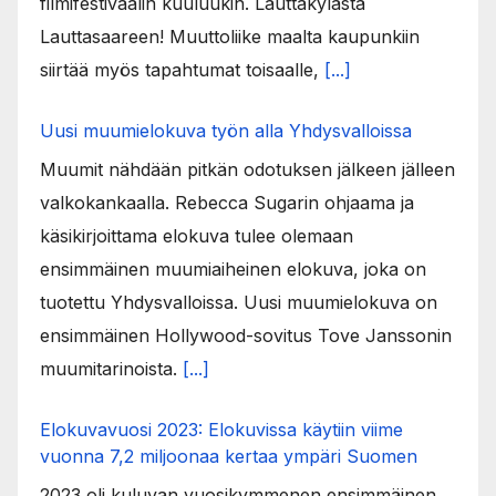
filmifestivaalin kuuluukin. Lauttakylästä
Lauttasaareen! Muuttoliike maalta kaupunkiin
siirtää myös tapahtumat toisaalle,
[...]
Uusi muumielokuva työn alla Yhdysvalloissa
Muumit nähdään pitkän odotuksen jälkeen jälleen
valkokankaalla. Rebecca Sugarin ohjaama ja
käsikirjoittama elokuva tulee olemaan
ensimmäinen muumiaiheinen elokuva, joka on
tuotettu Yhdysvalloissa. Uusi muumielokuva on
ensimmäinen Hollywood-sovitus Tove Janssonin
muumitarinoista.
[...]
Elokuvavuosi 2023: Elokuvissa käytiin viime
vuonna 7,2 miljoonaa kertaa ympäri Suomen
2023 oli kuluvan vuosikymmenen ensimmäinen