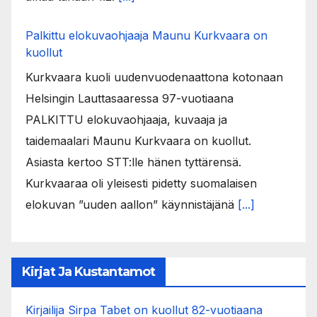
Palkittu elokuvaohjaaja Maunu Kurkvaara on
kuollut
Kurkvaara kuoli uudenvuodenaattona kotonaan
Helsingin Lauttasaaressa 97-vuotiaana
PALKITTU elokuvaohjaaja, kuvaaja ja
taidemaalari Maunu Kurkvaara on kuollut.
Asiasta kertoo STT:lle hänen tyttärensä.
Kurkvaaraa oli yleisesti pidetty suomalaisen
elokuvan ”uuden aallon” käynnistäjänä
[...]
Kirjat Ja Kustantamot
Kirjailija Sirpa Tabet on kuollut 82-vuotiaana