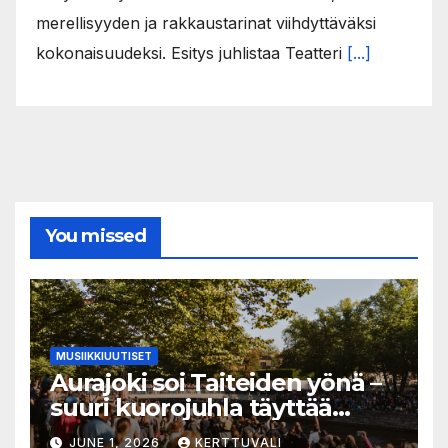
merellisyyden ja rakkaustarinat viihdyttäväksi
kokonaisuudeksi. Esitys juhlistaa Teatteri
[...]
You missed
MUSIIKKIUUTISET
Aurajoki soi Taiteiden yönä –
suuri kuorojuhla täyttää
jokirannan musiikilla
JUNE 1, 2026
KERTTUVALI