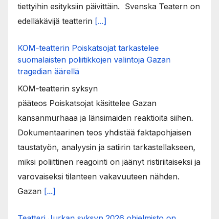
tiettyihin esityksiin päivittäin. Svenska Teatern on
edelläkävijä teatterin
[...]
KOM-teatterin Poiskatsojat tarkastelee
suomalaisten poliitikkojen valintoja Gazan
tragedian äärellä
KOM-teatterin syksyn
pääteos Poiskatsojat käsittelee Gazan
kansanmurhaaa ja länsimaiden reaktioita siihen.
Dokumentaarinen teos yhdistää faktapohjaisen
taustatyön, analyysin ja satiirin tarkastellakseen,
miksi poliittinen reagointi on jäänyt ristiriitaiseksi ja
varovaiseksi tilanteen vakavuuteen nähden.
Gazan
[...]
Teatteri Jurkan syksyn 2026 ohjelmisto on