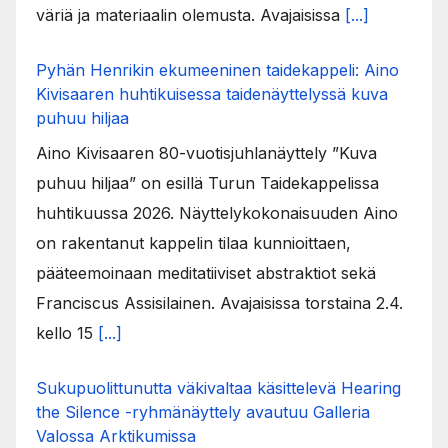
väriä ja materiaalin olemusta. Avajaisissa
[...]
Pyhän Henrikin ekumeeninen taidekappeli: Aino
Kivisaaren huhtikuisessa taidenäyttelyssä kuva
puhuu hiljaa
Aino Kivisaaren 80-vuotisjuhlanäyttely ”Kuva
puhuu hiljaa” on esillä Turun Taidekappelissa
huhtikuussa 2026. Näyttelykokonaisuuden Aino
on rakentanut kappelin tilaa kunnioittaen,
pääteemoinaan meditatiiviset abstraktiot sekä
Franciscus Assisilainen. Avajaisissa torstaina 2.4.
kello 15
[...]
Sukupuolittunutta väkivaltaa käsittelevä Hearing
the Silence -ryhmänäyttely avautuu Galleria
Valossa Arktikumissa