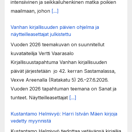
intensiivinen ja seikkailuhenkinen matka poikien
maailmaan, johon
[...]
Vanhan kirjallisuuden päivien ohjelma ja
näytteilleasettajat julkistettu
Vuoden 2026 teemakuvan on suunnitellut
kuvataiteilija Vertti Vaarasalo
Kirjallisuustapahtuma Vanhan kirjallisuuden
päivät järjestetään jo 42. kerran Sastamalassa,
Vexve Areenalla (Ratakatu 5) 26.–27.6.2026.
Vuoden 2026 tapahtuman teemana on Sanat ja
tunteet. Näytteilleasettajat
[...]
Kustantamo Helmivyö: Harri István Mäen kirjoja
vedetty myynnistä
Kustantamo Helmivyö tiedottaa vetävänsä kirjailija