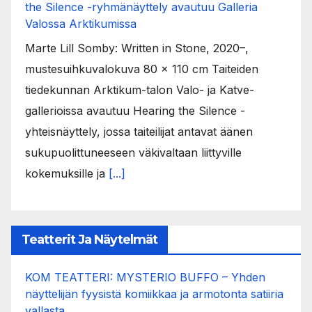
the Silence -ryhmänäyttely avautuu Galleria
Valossa Arktikumissa
Marte Lill Somby: Written in Stone, 2020–,
mustesuihkuvalokuva 80 x 110 cm Taiteiden
tiedekunnan Arktikum-talon Valo- ja Katve-
gallerioissa avautuu Hearing the Silence -
yhteisnäyttely, jossa taiteilijat antavat äänen
sukupuolittuneeseen väkivaltaan liittyville
kokemuksille ja
[...]
Teatterit Ja Näytelmät
KOM TEATTERI: MYSTERIO BUFFO – Yhden
näyttelijän fyysistä komiikkaa ja armotonta satiiria
vallasta