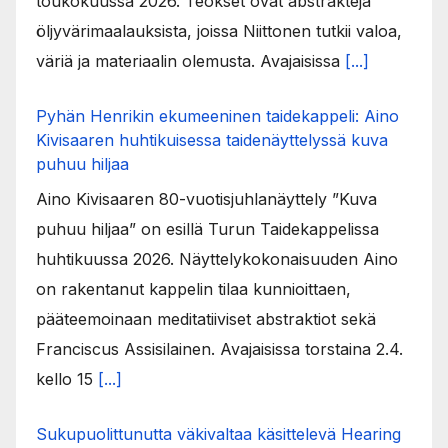
toukokuussa 2026. Teokset ovat abstrakteja
öljyvärimaalauksista, joissa Niittonen tutkii valoa,
väriä ja materiaalin olemusta. Avajaisissa
[...]
Pyhän Henrikin ekumeeninen taidekappeli: Aino
Kivisaaren huhtikuisessa taidenäyttelyssä kuva
puhuu hiljaa
Aino Kivisaaren 80-vuotisjuhlanäyttely ”Kuva
puhuu hiljaa” on esillä Turun Taidekappelissa
huhtikuussa 2026. Näyttelykokonaisuuden Aino
on rakentanut kappelin tilaa kunnioittaen,
pääteemoinaan meditatiiviset abstraktiot sekä
Franciscus Assisilainen. Avajaisissa torstaina 2.4.
kello 15
[...]
Sukupuolittunutta väkivaltaa käsittelevä Hearing