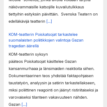
näkövammaisille katsojille kuvailutulkkaus
tiettyihin esityksiin päivittäin. Svenska Teatern on
edelläkävijä teatterin
[...]
KOM-teatterin Poiskatsojat tarkastelee
suomalaisten poliitikkojen valintoja Gazan
tragedian äärellä
KOM-teatterin syksyn
pääteos Poiskatsojat käsittelee Gazan
kansanmurhaaa ja länsimaiden reaktioita siihen.
Dokumentaarinen teos yhdistää faktapohjaisen
taustatyön, analyysin ja satiirin tarkastellakseen,
miksi poliittinen reagointi on jäänyt ristiriitaiseksi ja
varovaiseksi tilanteen vakavuuteen nähden.
Gazan
[...]