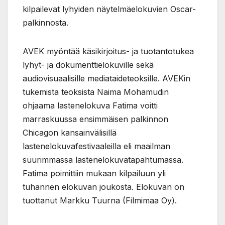
kilpailevat lyhyiden näytelmäelokuvien Oscar-
palkinnosta.
AVEK myöntää käsikirjoitus- ja tuotantotukea
lyhyt- ja dokumenttielo­kuville sekä
audiovisuaalisille mediataideteoksille. AVEKin
tukemista teoksista Naima Mohamudin
ohjaama lastenelokuva Fatima voitti
marraskuussa ensimmäisen palkinnon
Chicagon kansainvälisillä
lastenelokuvafestivaaleilla eli maailman
suurimmassa lastenelokuvatapahtumassa.
Fatima poimittiin mukaan kilpailuun yli
tuhannen elokuvan joukosta. Elokuvan on
tuottanut Markku Tuurna (Filmimaa Oy).