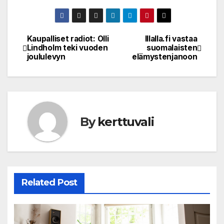
Kaupalliset radiot: Olli
Illalla.fi vastaa
Post
Lindholm teki vuoden
suomalaisten
joululevyn
elämystenjanoon
navigation
By
kerttuvali
Related Post