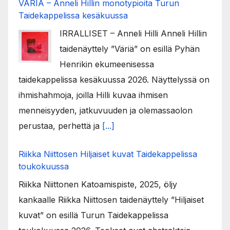
VÄRIÄ – Anneli Hillin monotypioita Turun
Taidekappelissa kesäkuussa
IRRALLISET – Anneli Hilli Anneli Hillin
taidenäyttely ”Väriä” on esillä Pyhän
Henrikin ekumeenisessa
taidekappelissa kesäkuussa 2026. Näyttelyssä on
ihmishahmoja, joilla Hilli kuvaa ihmisen
menneisyyden, jatkuvuuden ja olemassaolon
perustaa, perhettä ja
[...]
Riikka Niittosen Hiljaiset kuvat Taidekappelissa
toukokuussa
Riikka Niittonen Katoamispiste, 2025, öljy
kankaalle Riikka Niittosen taidenäyttely ”Hiljaiset
kuvat” on esillä Turun Taidekappelissa