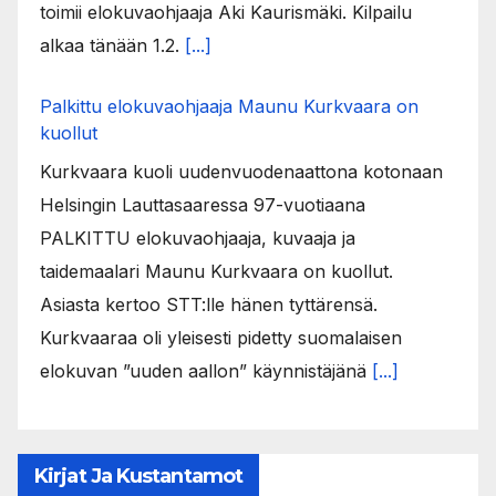
toimii elokuvaohjaaja Aki Kaurismäki. Kilpailu
alkaa tänään 1.2.
[...]
Palkittu elokuvaohjaaja Maunu Kurkvaara on
kuollut
Kurkvaara kuoli uudenvuodenaattona kotonaan
Helsingin Lauttasaaressa 97-vuotiaana
PALKITTU elokuvaohjaaja, kuvaaja ja
taidemaalari Maunu Kurkvaara on kuollut.
Asiasta kertoo STT:lle hänen tyttärensä.
Kurkvaaraa oli yleisesti pidetty suomalaisen
elokuvan ”uuden aallon” käynnistäjänä
[...]
Kirjat Ja Kustantamot