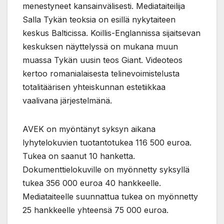
menestyneet kansainvälisesti. Mediataiteilija
Salla Tykän teoksia on esillä nykytaiteen
keskus Balticissa. Koillis-Englannissa sijaitsevan
keskuksen näyttelyssä on mukana muun
muassa Tykän uusin teos Giant. Videoteos
kertoo romanialaisesta telinevoimistelusta
totalitäärisen yhteiskunnan estetiikkaa
vaalivana järjestelmänä.
AVEK on myöntänyt syksyn aikana
lyhytelokuvien tuotantotukea 116 500 euroa.
Tukea on saanut 10 hanketta.
Dokumenttielokuville on myönnetty syksyllä
tukea 356 000 euroa 40 hankkeelle.
Mediataiteelle suunnattua tukea on myönnetty
25 hankkeelle yhteensä 75 000 euroa.