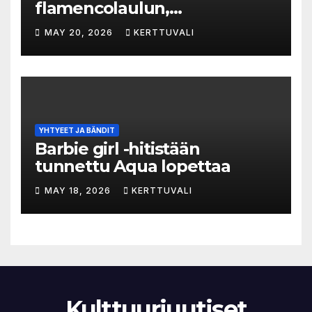
flamencolaulun,
elektronisen musiikin ja
MAY 20, 2026
KERTTUVALI
hylätyn tilan välinen trialogi
YHTYEET JA BÄNDIT
Barbie girl -hitistään
tunnettu Aqua lopettaa
MAY 18, 2026
KERTTUVALI
Kulttuuriuutiset