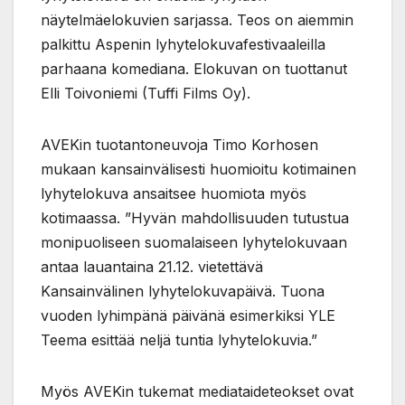
näytelmäelokuvien sarjassa. Teos on aiemmin
palkittu Aspenin lyhytelokuvafestivaaleilla
parhaana komediana. Elokuvan on tuottanut
Elli Toivoniemi (Tuffi Films Oy).
AVEKin tuotantoneuvoja Timo Korhosen
mukaan kansainvälisesti huomioitu kotimainen
lyhytelokuva ansaitsee huomiota myös
kotimaassa. ”Hyvän mahdollisuuden tutustua
monipuoliseen suomalaiseen lyhytelokuvaan
antaa lauantaina 21.12. vietettävä
Kansainvälinen lyhytelokuvapäivä. Tuona
vuoden lyhimpänä päivänä esimerkiksi YLE
Teema esittää neljä tuntia lyhytelokuvia.”
Myös AVEKin tukemat mediataideteokset ovat