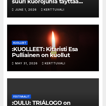
suuri kuorojuhla täyttää
jokirannan musiikilla
JUNE 1, 2026
KERTTUVALI
KUOLLEET
:KUOLLEET: Kitaristi Esa
Pulliainen on kuollut
MAY 31, 2026
KERTTUVALI
FESTIVAALIT
:OULU: TRIÁLOGO on