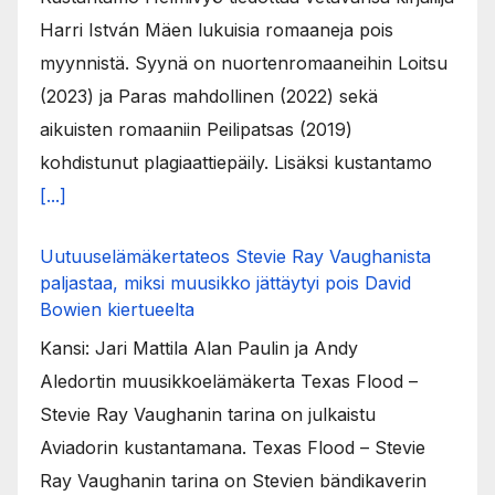
Harri István Mäen lukuisia romaaneja pois
myynnistä. Syynä on nuortenromaaneihin Loitsu
(2023) ja Paras mahdollinen (2022) sekä
aikuisten romaaniin Peilipatsas (2019)
kohdistunut plagiaattiepäily. Lisäksi kustantamo
[...]
Uutuuselämäkertateos Stevie Ray Vaughanista
paljastaa, miksi muusikko jättäytyi pois David
Bowien kiertueelta
Kansi: Jari Mattila Alan Paulin ja Andy
Aledortin muusikkoelämäkerta Texas Flood –
Stevie Ray Vaughanin tarina on julkaistu
Aviadorin kustantamana. Texas Flood – Stevie
Ray Vaughanin tarina on Stevien bändikaverin