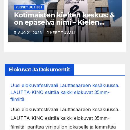
YLEISET UUTISET
Kotimaisten kielten keskus: &
on epäselvä nimi – Kielen
asiantuntija tyrmää Espoon
AUG 21, 2023
KERTTUVALI
teatterin uuden nimen
Elokuvat Ja Dokumentit
Uusi elokuvafestivaali Lauttasaareen kesäkuussa.
LAUTTA-KINO esittää kaikki elokuvat 35mm-
filmiltä.
Uusi elokuvafestivaali Lauttasaareen kesäkuussa.
LAUTTA-KINO esittää kaikki elokuvat 35mm-
filmiltä, parittaa viinipullon jokaiselle ja lämmittää