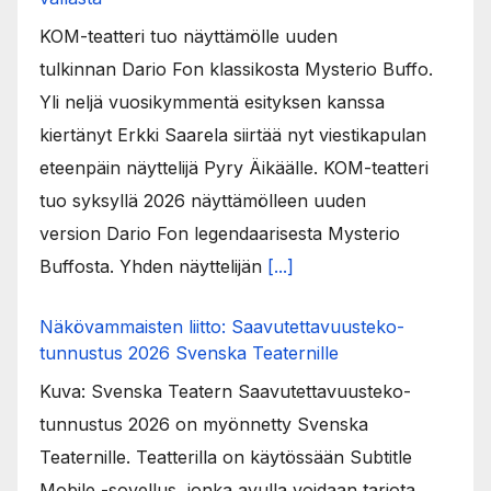
KOM-teatteri tuo näyttämölle uuden
tulkinnan Dario Fon klassikosta Mysterio Buffo.
Yli neljä vuosikymmentä esityksen kanssa
kiertänyt Erkki Saarela siirtää nyt viestikapulan
eteenpäin näyttelijä Pyry Äikäälle. KOM-teatteri
tuo syksyllä 2026 näyttämölleen uuden
version Dario Fon legendaarisesta Mysterio
Buffosta. Yhden näyttelijän
[...]
Näkövammaisten liitto: Saavutettavuusteko-
tunnustus 2026 Svenska Teaternille
Kuva: Svenska Teatern Saavutettavuusteko-
tunnustus 2026 on myönnetty Svenska
Teaternille. Teatterilla on käytössään Subtitle
Mobile -sovellus, jonka avulla voidaan tarjota