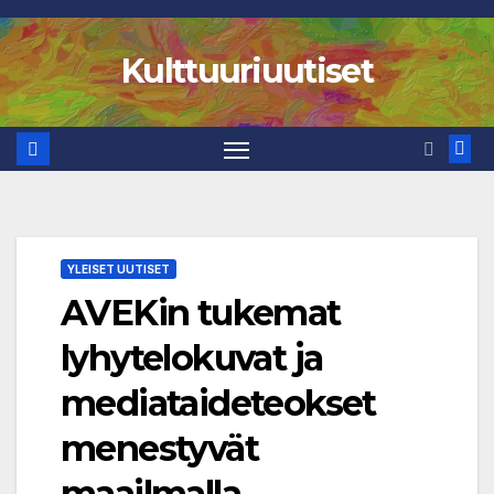
Skip
to
Kulttuuriuutiset
content
YLEISET UUTISET
AVEKin tukemat
lyhytelokuvat ja
mediataideteokset
menestyvät
maailmalla