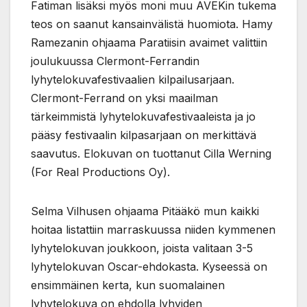
Fatiman lisäksi myös moni muu AVEKin tukema
teos on saanut kansainvälistä huomiota. Hamy
Ramezanin ohjaama Paratiisin avaimet valittiin
joulukuussa Clermont-Ferrandin
lyhytelokuvafestivaalien kilpailusarjaan.
Clermont-Ferrand on yksi maailman
tärkeimmistä lyhytelokuvafestivaaleista ja jo
pääsy festivaalin kilpasarjaan on merkittävä
saavutus. Elokuvan on tuottanut Cilla Werning
(For Real Productions Oy).
Selma Vilhusen ohjaama Pitääkö mun kaikki
hoitaa listattiin marraskuussa niiden kymmenen
lyhytelokuvan joukkoon, joista valitaan 3-5
lyhytelokuvan Oscar-ehdokasta. Kyseessä on
ensimmäinen kerta, kun suomalainen
lyhytelokuva on ehdolla lyhyiden