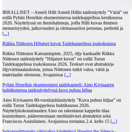
IRRALLISET – Anneli Hilli Anneli Hillin taidenäyttely ”Väriä” on
esillä Pyhän Henrikin ekumeenisessa taidekappelissa kesäkuussa
2026. Näyttelyssä on ihmishahmoja, joilla Hilli kuvaa ihmisen
menneisyyden, jatkuvuuden ja olemassaolon perustaa, perhettä ja
[...]
Riikka Niittosen Hiljaiset kuvat Taidekappelissa toukokuussa
Riikka Niittonen Katoamispiste, 2025, öljy kankaalle Riikka
Niittosen taidenäyttely ”Hiljaiset kuvat” on esillä Turun
Taidekappelissa toukokuussa 2026. Teokset ovat abstrakteja
öljyvärimaalauksista, joissa Niittonen tutkii valoa, väriä ja
materiaalin olemusta. Avajaisissa
[...]
Pyhän Henrikin ekumeeninen taidekappeli: Aino Kivisaaren
huhtikuisessa taidenäyttelyssä kuva puhuu hiljaa
Aino Kivisaaren 80-vuotisjuhlanäyttely ”Kuva puhuu hiljaa” on
esillä Turun Taidekappelissa huhtikuussa 2026.
Näyttelykokonaisuuden Aino on rakentanut kappelin tilaa
kunnioittaen, pääteemoinaan meditatiiviset abstraktiot sekä
Franciscus Assisilainen. Avajaisissa torstaina 2.4. kello 15
[...]
Sukupuolittunutta väkivaltaa käsittelevä Hearing the Silence -