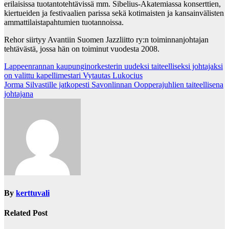
erilaisissa tuotantotehtävissä mm. Sibelius-Akatemiassa konserttien,
kiertueiden ja festivaalien parissa sekä kotimaisten ja kansainvälisten
ammattilaistapahtumien tuotannoissa.
Rehor siirtyy Avantiin Suomen Jazzliitto ry:n toiminnanjohtajan
tehtävästä, jossa hän on toiminut vuodesta 2008.
Post
Lappeenrannan kaupunginorkesterin uudeksi taiteelliseksi johtajaksi
on valittu kapellimestari Vytautas Lukocius
navigation
Jorma Silvastille jatkopesti Savonlinnan Oopperajuhlien taiteellisena
johtajana
By
kerttuvali
Related Post