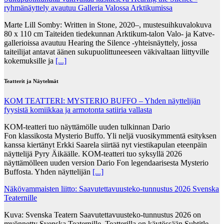
ryhmänäyttely avautuu Galleria Valossa Arktikumissa
Marte Lill Somby: Written in Stone, 2020–, mustesuihkuvalokuva
80 x 110 cm Taiteiden tiedekunnan Arktikum-talon Valo- ja Katve-
gallerioissa avautuu Hearing the Silence -yhteisnäyttely, jossa
taiteilijat antavat äänen sukupuolittuneeseen väkivaltaan liittyville
kokemuksille ja
[...]
Teatterit ja Näytelmät
KOM TEATTERI: MYSTERIO BUFFO – Yhden näyttelijän
fyysistä komiikkaa ja armotonta satiiria vallasta
KOM-teatteri tuo näyttämölle uuden tulkinnan Dario
Fon klassikosta Mysterio Buffo. Yli neljä vuosikymmentä esityksen
kanssa kiertänyt Erkki Saarela siirtää nyt viestikapulan eteenpäin
näyttelijä Pyry Äikäälle. KOM-teatteri tuo syksyllä 2026
näyttämölleen uuden version Dario Fon legendaarisesta Mysterio
Buffosta. Yhden näyttelijän
[...]
Näkövammaisten liitto: Saavutettavuusteko-tunnustus 2026 Svenska
Teaternille
Kuva: Svenska Teatern Saavutettavuusteko-tunnustus 2026 on
myönnetty Svenska Teaternille. Teatterilla on käytössään Subtitle