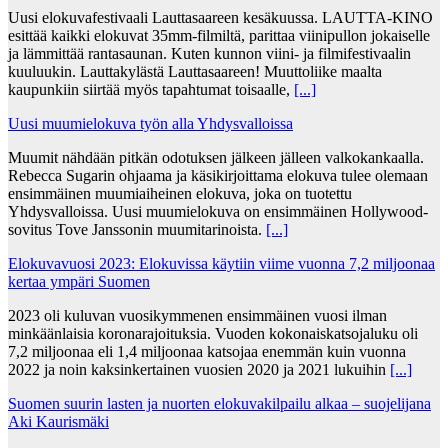
Uusi elokuvafestivaali Lauttasaareen kesäkuussa. LAUTTA-KINO
esittää kaikki elokuvat 35mm-filmiltä, parittaa viinipullon jokaiselle
ja lämmittää rantasaunan. Kuten kunnon viini- ja filmifestivaalin
kuuluukin. Lauttakylästä Lauttasaareen! Muuttoliike maalta
kaupunkiin siirtää myös tapahtumat toisaalle,
[...]
Uusi muumielokuva työn alla Yhdysvalloissa
Muumit nähdään pitkän odotuksen jälkeen jälleen valkokankaalla.
Rebecca Sugarin ohjaama ja käsikirjoittama elokuva tulee olemaan
ensimmäinen muumiaiheinen elokuva, joka on tuotettu
Yhdysvalloissa. Uusi muumielokuva on ensimmäinen Hollywood-
sovitus Tove Janssonin muumitarinoista.
[...]
Elokuvavuosi 2023: Elokuvissa käytiin viime vuonna 7,2 miljoonaa
kertaa ympäri Suomen
2023 oli kuluvan vuosikymmenen ensimmäinen vuosi ilman
minkäänlaisia koronarajoituksia. Vuoden kokonaiskatsojaluku oli
7,2 miljoonaa eli 1,4 miljoonaa katsojaa enemmän kuin vuonna
2022 ja noin kaksinkertainen vuosien 2020 ja 2021 lukuihin
[...]
Suomen suurin lasten ja nuorten elokuvakilpailu alkaa – suojelijana
Aki Kaurismäki