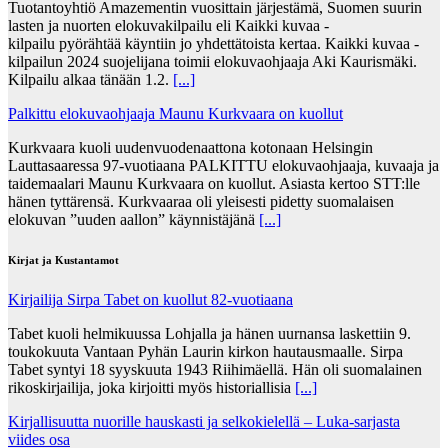
Tuotantoyhtiö Amazementin vuosittain järjestämä, Suomen suurin
lasten ja nuorten elokuvakilpailu eli Kaikki kuvaa -
kilpailu pyörähtää käyntiin jo yhdettätoista kertaa. Kaikki kuvaa -
kilpailun 2024 suojelijana toimii elokuvaohjaaja Aki Kaurismäki.
Kilpailu alkaa tänään 1.2.
[...]
Palkittu elokuvaohjaaja Maunu Kurkvaara on kuollut
Kurkvaara kuoli uudenvuodenaattona kotonaan Helsingin
Lauttasaaressa 97-vuotiaana PALKITTU elokuvaohjaaja, kuvaaja ja
taidemaalari Maunu Kurkvaara on kuollut. Asiasta kertoo STT:lle
hänen tyttärensä. Kurkvaaraa oli yleisesti pidetty suomalaisen
elokuvan ”uuden aallon” käynnistäjänä
[...]
Kirjat ja Kustantamot
Kirjailija Sirpa Tabet on kuollut 82-vuotiaana
Tabet kuoli helmikuussa Lohjalla ja hänen uurnansa laskettiin 9.
toukokuuta Vantaan Pyhän Laurin kirkon hautausmaalle. Sirpa
Tabet syntyi 18 syyskuuta 1943 Riihimäellä. Hän oli suomalainen
rikoskirjailija, joka kirjoitti myös historiallisia
[...]
Kirjallisuutta nuorille hauskasti ja selkokielellä – Luka-sarjasta
viides osa