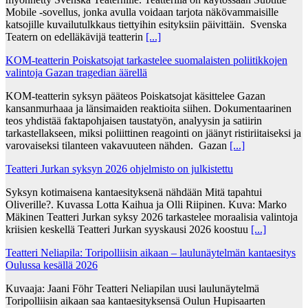
Mobile -sovellus, jonka avulla voidaan tarjota näkövammaisille
katsojille kuvailutulkkaus tiettyihin esityksiin päivittäin. Svenska
Teatern on edelläkävijä teatterin
[...]
KOM-teatterin Poiskatsojat tarkastelee suomalaisten poliitikkojen
valintoja Gazan tragedian äärellä
KOM-teatterin syksyn pääteos Poiskatsojat käsittelee Gazan
kansanmurhaaa ja länsimaiden reaktioita siihen. Dokumentaarinen
teos yhdistää faktapohjaisen taustatyön, analyysin ja satiirin
tarkastellakseen, miksi poliittinen reagointi on jäänyt ristiriitaiseksi ja
varovaiseksi tilanteen vakavuuteen nähden. Gazan
[...]
Teatteri Jurkan syksyn 2026 ohjelmisto on julkistettu
Syksyn kotimaisena kantaesityksenä nähdään Mitä tapahtui
Oliverille?. Kuvassa Lotta Kaihua ja Olli Riipinen. Kuva: Marko
Mäkinen Teatteri Jurkan syksy 2026 tarkastelee moraalisia valintoja
kriisien keskellä Teatteri Jurkan syyskausi 2026 koostuu
[...]
Teatteri Neliapila: Toripolliisin aikaan – laulunäytelmän kantaesitys
Oulussa kesällä 2026
Kuvaaja: Jaani Föhr Teatteri Neliapilan uusi laulunäytelmä
Toripolliisin aikaan saa kantaesityksensä Oulun Hupisaarten