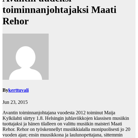
toiminnanjohtajaksi Maati
Rehor
By
kerttuvali
Jun 23, 2015
Avantin toiminnanjohtajana vuodesta 2012 toiminut Maija
Kylkilahti siirtyy 1.8. Helsingin juhlaviikkojen klassisen musiikin
tuottajaksi ja hänen tilalleen on valittu musiikin maisteri Maati
Rehor. Rehor on työskennellyt musiikkialalla monipuolisesti jo 20
vuoden ajan; ensin muusikkona ja laulunopettajana, sittemmin