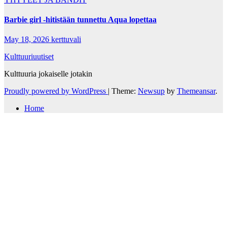
Barbie girl -hitistään tunnettu Aqua lopettaa
May 18, 2026
kerttuvali
Kulttuuriuutiset
Kulttuuria jokaiselle jotakin
Proudly powered by WordPress
|
Theme:
Newsup
by
Themeansar
.
Home