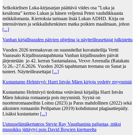
Selkokielisen Luka-kirjasarjan päättävä viides osa ”Luka ja
kesäloma” kertoo Lukan ja hänen veljensä Peten vauhdikkaasta
mökkilomasta. Kierroksia tarinaan lisää Lukan ADHD. Kirja on
intensiivinen ja seikkailuhenkinen matka poikien maailmaan, johon
[...]
Vanhan kirjallisuuden päivien ohjelma ja näytteilleasettajat julkistettu
Vuoden 2026 teemakuvan on suunnitellut kuvataiteilija Vertti
Vaarasalo Kirjallisuustapahtuma Vanhan kirjallisuuden päivät
järjestetään jo 42. kerran Sastamalassa, Vexve Areenalla (Ratakatu
5) 26.–27.6.2026. Vuoden 2026 tapahtuman teemana on Sanat ja
tunteet. Näytteilleasettajat
[...]
Kustantamo Helmivyö: Harri István Mäen kirjoja vedetty myynnistä
Kustantamo Helmivyö tiedottaa vetävänsä kirjailija Harri István
Mäen lukuisia romaaneja pois myynnistä. Syynä on
nuortenromaaneihin Loitsu (2023) ja Paras mahdollinen (2022) sekä
aikuisten romaaniin Peilipatsas (2019) kohdistunut plagiaattiepäily.
Lisäksi kustantamo
[...]
Uutuuselämäkertateos Stevie Ray Vaughanista paljastaa, miksi
muusikko jättäytyi pois David Bowien kiertueelta