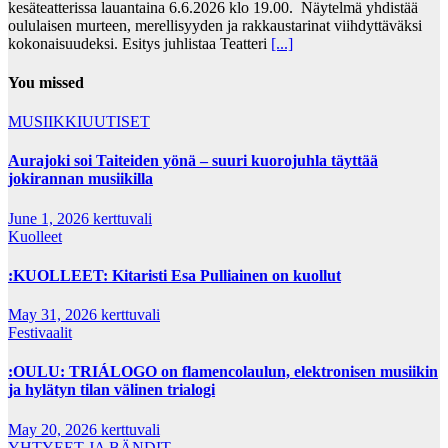
kesäteatterissa lauantaina 6.6.2026 klo 19.00. Näytelmä yhdistää
oululaisen murteen, merellisyyden ja rakkaustarinat viihdyttäväksi
kokonaisuudeksi. Esitys juhlistaa Teatteri
[...]
You missed
MUSIIKKIUUTISET
Aurajoki soi Taiteiden yönä – suuri kuorojuhla täyttää
jokirannan musiikilla
June 1, 2026
kerttuvali
Kuolleet
:KUOLLEET: Kitaristi Esa Pulliainen on kuollut
May 31, 2026
kerttuvali
Festivaalit
:OULU: TRIÁLOGO on flamencolaulun, elektronisen musiikin
ja hylätyn tilan välinen trialogi
May 20, 2026
kerttuvali
YHTYEET JA BÄNDIT