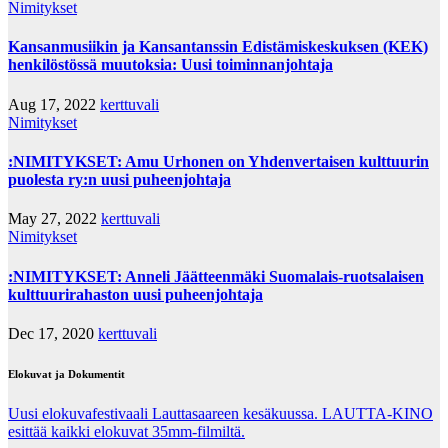
Nimitykset
Kansanmusiikin ja Kansantanssin Edistämiskeskuksen (KEK)
henkilöstössä muutoksia: Uusi toiminnanjohtaja
Aug 17, 2022
kerttuvali
Nimitykset
:NIMITYKSET: Amu Urhonen on Yhdenvertaisen kulttuurin
puolesta ry:n uusi puheenjohtaja
May 27, 2022
kerttuvali
Nimitykset
:NIMITYKSET: Anneli Jäätteenmäki Suomalais-ruotsalaisen
kulttuurirahaston uusi puheenjohtaja
Dec 17, 2020
kerttuvali
Elokuvat ja Dokumentit
Uusi elokuvafestivaali Lauttasaareen kesäkuussa. LAUTTA-KINO
esittää kaikki elokuvat 35mm-filmiltä.