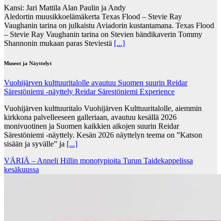
Kansi: Jari Mattila Alan Paulin ja Andy
Aledortin muusikkoelämäkerta Texas Flood – Stevie Ray
Vaughanin tarina on julkaistu Aviadorin kustantamana. Texas Flood
– Stevie Ray Vaughanin tarina on Stevien bändikaverin Tommy
Shannonin mukaan paras Steviestä
[...]
Museot ja Näyttelyt
Vuohijärven kulttuuritalolle avautuu Suomen suurin Reidar
Särestöniemi -näyttely Reidar Särestöniemi Experience
Vuohijärven kulttuuritalo Vuohijärven Kulttuuritalolle, aiemmin
kirkkona palvelleeseen galleriaan, avautuu kesällä 2026
monivuotinen ja Suomen kaikkien aikojen suurin Reidar
Särestöniemi -näyttely. Kesän 2026 näyttelyn teema on ”Katson
sisään ja syvälle” ja
[...]
VÄRIÄ – Anneli Hillin monotypioita Turun Taidekappelissa
kesäkuussa