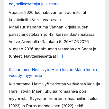
näytteilleasettajat julkistettu
Vuoden 2026 teemakuvan on suunnitellut
kuvataiteilija Vertti Vaarasalo
Kirjallisuustapahtuma Vanhan kirjallisuuden
päivät järjestetään jo 42. kerran Sastamalassa,
Vexve Areenalla (Ratakatu 5) 26.–27.6.2026.
Vuoden 2026 tapahtuman teemana on Sanat ja
tunteet. Näytteilleasettajat
[...]
Kustantamo Helmivyö: Harri István Mäen kirjoja
vedetty myynnistä
Kustantamo Helmivyö tiedottaa vetävänsä kirjailija
Harri István Mäen lukuisia romaaneja pois
myynnistä. Syynä on nuortenromaaneihin Loitsu
(2023) ja Paras mahdollinen (2022) sekä