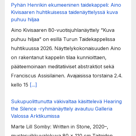
Pyhän Henrikin ekumeeninen taidekappeli: Aino
Kivisaaren huhtikuisessa taidenäyttelyssä kuva
puhuu hiljaa
Aino Kivisaaren 80-vuotisjuhlanäyttely ”Kuva
puhuu hiljaa” on esillä Turun Taidekappelissa
huhtikuussa 2026. Näyttelykokonaisuuden Aino
on rakentanut kappelin tilaa kunnioittaen,
pääteemoinaan meditatiiviset abstraktiot sekä
Franciscus Assisilainen. Avajaisissa torstaina 2.4.
kello 15
[...]
Sukupuolittunutta väkivaltaa käsittelevä Hearing
the Silence -ryhmänäyttely avautuu Galleria
Valossa Arktikumissa
Marte Lill Somby: Written in Stone, 2020–,
mustesuihkuvalokuva 80 x 110 cm Taiteiden