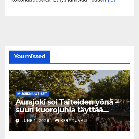
You missed
MUSIIKKIUUTISET
Aurajoki soi Taiteiden yönä –
suuri kuorojuhla täyttää
jokirannan musiikilla
JUNE 1, 2026
KERTTUVALI