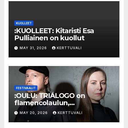
KUOLLEET
:KUOLLEET: Kitaristi Esa
Pulliainen on kuollut
MAY 31, 2026
KERTTUVALI
FESTIVAALIT
:OULU: TRIÁLOGO on
flamencolaulun,
elektronisen musiikin ja
MAY 20, 2026
KERTTUVALI
hylätyn tilan välinen trialogi