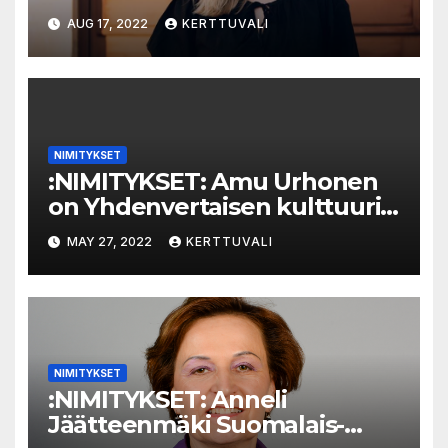
Edistämiskeskuksen (KEK)
AUG 17, 2022
KERTTUVALI
henkilöstössä muutoksia:
Uusi toiminnanjohtaja
NIMITYKSET
:NIMITYKSET: Amu Urhonen
on Yhdenvertaisen kulttuurin
puolesta ry:n uusi
MAY 27, 2022
KERTTUVALI
puheenjohtaja
NIMITYKSET
:NIMITYKSET: Anneli
Jäätteenmäki Suomalais-