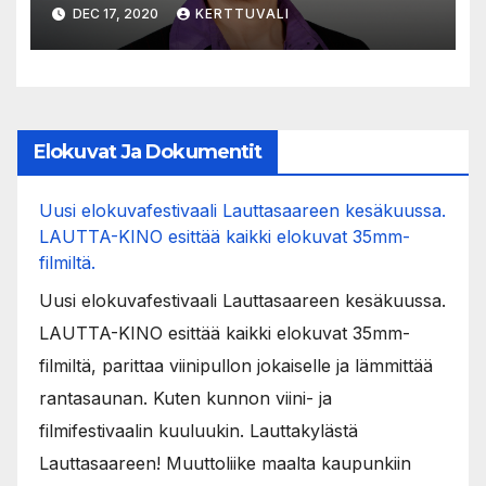
ruotsalaisen
DEC 17, 2020
KERTTUVALI
kulttuurirahaston uusi
puheenjohtaja
Elokuvat Ja Dokumentit
Uusi elokuvafestivaali Lauttasaareen kesäkuussa.
LAUTTA-KINO esittää kaikki elokuvat 35mm-
filmiltä.
Uusi elokuvafestivaali Lauttasaareen kesäkuussa.
LAUTTA-KINO esittää kaikki elokuvat 35mm-
filmiltä, parittaa viinipullon jokaiselle ja lämmittää
rantasaunan. Kuten kunnon viini- ja
filmifestivaalin kuuluukin. Lauttakylästä
Lauttasaareen! Muuttoliike maalta kaupunkiin