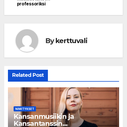
professoriksi
By
kerttuvali
Related Post
NIMITYKSET
Kansanmusiikin ja
Kansantanssin