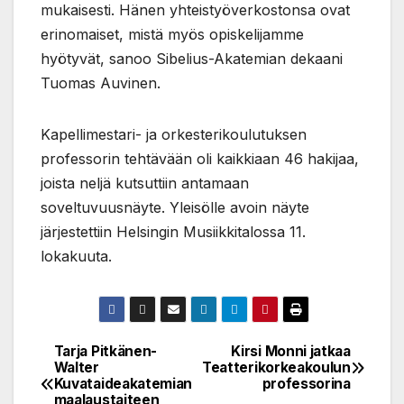
mukaisesti. Hänen yhteistyöverkostonsa ovat
erinomaiset, mistä myös opiskelijamme
hyötyvät, sanoo Sibelius-Akatemian dekaani
Tuomas Auvinen.
Kapellimestari- ja orkesterikoulutuksen
professorin tehtävään oli kaikkiaan 46 hakijaa,
joista neljä kutsuttiin antamaan
soveltuvuusnäyte. Yleisölle avoin näyte
järjestettiin Helsingin Musiikkitalossa 11.
lokakuuta.
Tarja Pitkänen-
Kirsi Monni jatkaa
Post
Walter
Teatterikorkeakoulun
Kuvataideakatemian
professorina
navigation
maalaustaiteen