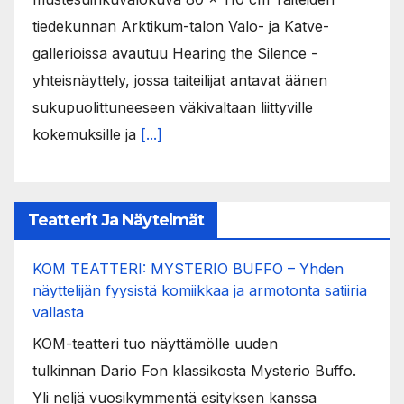
tiedekunnan Arktikum-talon Valo- ja Katve-
gallerioissa avautuu Hearing the Silence -
yhteisnäyttely, jossa taiteilijat antavat äänen
sukupuolittuneeseen väkivaltaan liittyville
kokemuksille ja
[...]
Teatterit Ja Näytelmät
KOM TEATTERI: MYSTERIO BUFFO – Yhden
näyttelijän fyysistä komiikkaa ja armotonta satiiria
vallasta
KOM-teatteri tuo näyttämölle uuden
tulkinnan Dario Fon klassikosta Mysterio Buffo.
Yli neljä vuosikymmentä esityksen kanssa