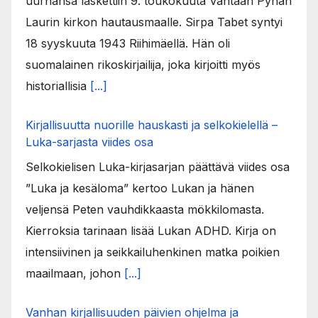
uurnansa laskettiin 9. toukokuuta Vantaan Pyhän
Laurin kirkon hautausmaalle. Sirpa Tabet syntyi
18 syyskuuta 1943 Riihimäellä. Hän oli
suomalainen rikoskirjailija, joka kirjoitti myös
historiallisia
[...]
Kirjallisuutta nuorille hauskasti ja selkokielellä –
Luka-sarjasta viides osa
Selkokielisen Luka-kirjasarjan päättävä viides osa
”Luka ja kesäloma” kertoo Lukan ja hänen
veljensä Peten vauhdikkaasta mökkilomasta.
Kierroksia tarinaan lisää Lukan ADHD. Kirja on
intensiivinen ja seikkailuhenkinen matka poikien
maailmaan, johon
[...]
Vanhan kirjallisuuden päivien ohjelma ja