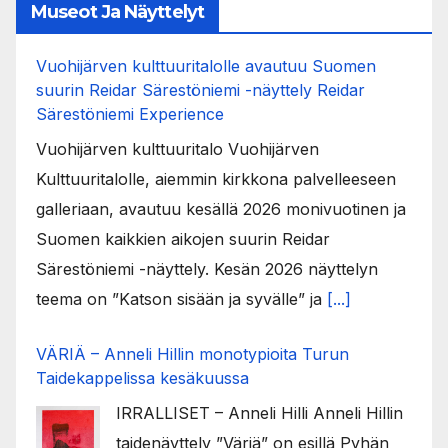
Museot Ja Näyttelyt
Vuohijärven kulttuuritalolle avautuu Suomen
suurin Reidar Särestöniemi -näyttely Reidar
Särestöniemi Experience
Vuohijärven kulttuuritalo Vuohijärven
Kulttuuritalolle, aiemmin kirkkona palvelleeseen
galleriaan, avautuu kesällä 2026 monivuotinen ja
Suomen kaikkien aikojen suurin Reidar
Särestöniemi -näyttely. Kesän 2026 näyttelyn
teema on ”Katson sisään ja syvälle” ja
[...]
VÄRIÄ – Anneli Hillin monotypioita Turun
Taidekappelissa kesäkuussa
IRRALLISET – Anneli Hilli Anneli Hillin
taidenäyttely ”Väriä” on esillä Pyhän