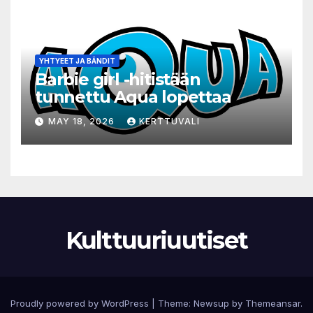
YHTYEET JA BÄNDIT
Barbie girl -hitistään
tunnettu Aqua lopettaa
MAY 18, 2026
KERTTUVALI
Kulttuuriuutiset
Proudly powered by WordPress
|
Theme:
Newsup
by
Themeansar
.