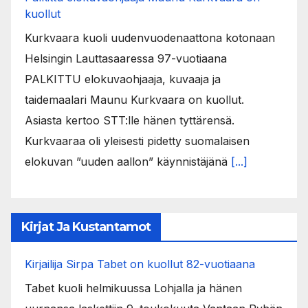
kuollut
Kurkvaara kuoli uudenvuodenaattona kotonaan
Helsingin Lauttasaaressa 97-vuotiaana
PALKITTU elokuvaohjaaja, kuvaaja ja
taidemaalari Maunu Kurkvaara on kuollut.
Asiasta kertoo STT:lle hänen tyttärensä.
Kurkvaaraa oli yleisesti pidetty suomalaisen
elokuvan ”uuden aallon” käynnistäjänä
[...]
Kirjat Ja Kustantamot
Kirjailija Sirpa Tabet on kuollut 82-vuotiaana
Tabet kuoli helmikuussa Lohjalla ja hänen