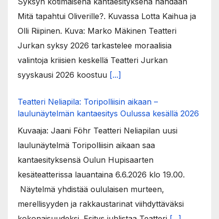
Syksyn kotimaisena kantaesityksenä nähdään
Mitä tapahtui Oliverille?. Kuvassa Lotta Kaihua ja
Olli Riipinen. Kuva: Marko Mäkinen Teatteri
Jurkan syksy 2026 tarkastelee moraalisia
valintoja kriisien keskellä Teatteri Jurkan
syyskausi 2026 koostuu
[...]
Teatteri Neliapila: Toripolliisin aikaan –
laulunäytelmän kantaesitys Oulussa kesällä 2026
Kuvaaja: Jaani Föhr Teatteri Neliapilan uusi
laulunäytelmä Toripolliisin aikaan saa
kantaesityksensä Oulun Hupisaarten
kesäteatterissa lauantaina 6.6.2026 klo 19.00.
Näytelmä yhdistää oululaisen murteen,
merellisyyden ja rakkaustarinat viihdyttäväksi
kokonaisuudeksi. Esitys juhlistaa Teatteri
[...]