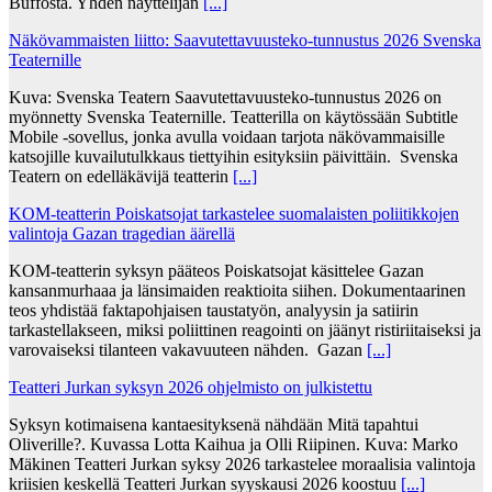
Buffosta. Yhden näyttelijän
[...]
Näkövammaisten liitto: Saavutettavuusteko-tunnustus 2026 Svenska
Teaternille
Kuva: Svenska Teatern Saavutettavuusteko-tunnustus 2026 on
myönnetty Svenska Teaternille. Teatterilla on käytössään Subtitle
Mobile -sovellus, jonka avulla voidaan tarjota näkövammaisille
katsojille kuvailutulkkaus tiettyihin esityksiin päivittäin. Svenska
Teatern on edelläkävijä teatterin
[...]
KOM-teatterin Poiskatsojat tarkastelee suomalaisten poliitikkojen
valintoja Gazan tragedian äärellä
KOM-teatterin syksyn pääteos Poiskatsojat käsittelee Gazan
kansanmurhaaa ja länsimaiden reaktioita siihen. Dokumentaarinen
teos yhdistää faktapohjaisen taustatyön, analyysin ja satiirin
tarkastellakseen, miksi poliittinen reagointi on jäänyt ristiriitaiseksi ja
varovaiseksi tilanteen vakavuuteen nähden. Gazan
[...]
Teatteri Jurkan syksyn 2026 ohjelmisto on julkistettu
Syksyn kotimaisena kantaesityksenä nähdään Mitä tapahtui
Oliverille?. Kuvassa Lotta Kaihua ja Olli Riipinen. Kuva: Marko
Mäkinen Teatteri Jurkan syksy 2026 tarkastelee moraalisia valintoja
kriisien keskellä Teatteri Jurkan syyskausi 2026 koostuu
[...]