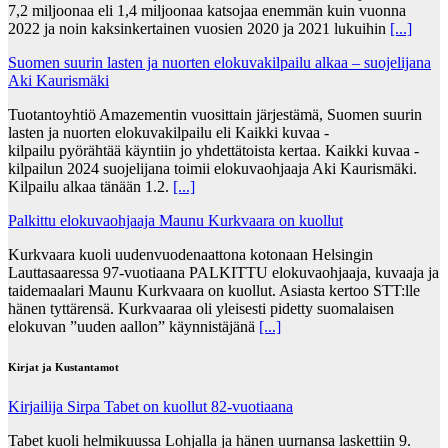
7,2 miljoonaa eli 1,4 miljoonaa katsojaa enemmän kuin vuonna
2022 ja noin kaksinkertainen vuosien 2020 ja 2021 lukuihin
[...]
Suomen suurin lasten ja nuorten elokuvakilpailu alkaa – suojelijana
Aki Kaurismäki
Tuotantoyhtiö Amazementin vuosittain järjestämä, Suomen suurin
lasten ja nuorten elokuvakilpailu eli Kaikki kuvaa -
kilpailu pyörähtää käyntiin jo yhdettätoista kertaa. Kaikki kuvaa -
kilpailun 2024 suojelijana toimii elokuvaohjaaja Aki Kaurismäki.
Kilpailu alkaa tänään 1.2.
[...]
Palkittu elokuvaohjaaja Maunu Kurkvaara on kuollut
Kurkvaara kuoli uudenvuodenaattona kotonaan Helsingin
Lauttasaaressa 97-vuotiaana PALKITTU elokuvaohjaaja, kuvaaja ja
taidemaalari Maunu Kurkvaara on kuollut. Asiasta kertoo STT:lle
hänen tyttärensä. Kurkvaaraa oli yleisesti pidetty suomalaisen
elokuvan ”uuden aallon” käynnistäjänä
[...]
Kirjat ja Kustantamot
Kirjailija Sirpa Tabet on kuollut 82-vuotiaana
Tabet kuoli helmikuussa Lohjalla ja hänen uurnansa laskettiin 9.