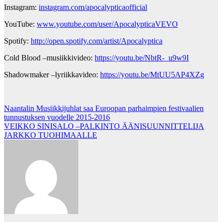
Instagram:
instagram.com/apocalypticaofficial
YouTube:
www.youtube.com/user/ApocalypticaVEVO
Spotify:
http://open.spotify.com/artist/Apocalyptica
Cold Blood –musiikkivideo:
https://youtu.be/NbtR-_u9w9I
Shadowmaker –lyriikkavideo:
https://youtu.be/MtUU5AP4XZg
Post
Naantalin Musiikkijuhlat saa Euroopan parhaimpien festivaalien
tunnustuksen vuodelle 2015-2016
navigation
VEIKKO SINISALO –PALKINTO ÄÄNISUUNNITTELIJA
JARKKO TUOHIMAALLE