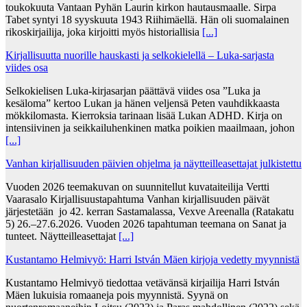
toukokuuta Vantaan Pyhän Laurin kirkon hautausmaalle. Sirpa
Tabet syntyi 18 syyskuuta 1943 Riihimäellä. Hän oli suomalainen
rikoskirjailija, joka kirjoitti myös historiallisia
[...]
Kirjallisuutta nuorille hauskasti ja selkokielellä – Luka-sarjasta
viides osa
Selkokielisen Luka-kirjasarjan päättävä viides osa ”Luka ja
kesäloma” kertoo Lukan ja hänen veljensä Peten vauhdikkaasta
mökkilomasta. Kierroksia tarinaan lisää Lukan ADHD. Kirja on
intensiivinen ja seikkailuhenkinen matka poikien maailmaan, johon
[...]
Vanhan kirjallisuuden päivien ohjelma ja näytteilleasettajat julkistettu
Vuoden 2026 teemakuvan on suunnitellut kuvataiteilija Vertti
Vaarasalo Kirjallisuustapahtuma Vanhan kirjallisuuden päivät
järjestetään jo 42. kerran Sastamalassa, Vexve Areenalla (Ratakatu
5) 26.–27.6.2026. Vuoden 2026 tapahtuman teemana on Sanat ja
tunteet. Näytteilleasettajat
[...]
Kustantamo Helmivyö: Harri István Mäen kirjoja vedetty myynnistä
Kustantamo Helmivyö tiedottaa vetävänsä kirjailija Harri István
Mäen lukuisia romaaneja pois myynnistä. Syynä on