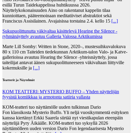
esillä Turun Taidekappelissa huhtikuussa 2026.
Näyttelykokonaisuuden Aino on rakentanut kappelin tilaa
kunnioittaen, pääteemoinaan meditatiiviset abstraktiot sekä
Franciscus Assisilainen. Avajaisissa torstaina 2.4. kello 15
[...]
Sukupuolittunutta väkivaltaa käsittelevä Hearing the Silence -
ryhmänäyttely avautuu Galleria Valossa Arktikumissa
Marte Lill Somby: Written in Stone, 2020–, mustesuihkuvalokuva
80 x 110 cm Taiteiden tiedekunnan Arktikum-talon Valo- ja Katve-
gallerioissa avautuu Hearing the Silence -yhteisnäyttely, jossa
taiteilijat antavat äänen sukupuolittuneeseen väkivaltaan liittyville
kokemuksille ja
[...]
Teatterit ja Näytelmät
KOM TEATTERI: MYSTERIO BUFFO – Yhden näyttelijän
fyysistä komiikkaa ja armotonta satiiria vallasta
KOM-teatteri tuo näyttämölle uuden tulkinnan Dario
Fon klassikosta Mysterio Buffo. Yli neljä vuosikymmentä esityksen
kanssa kiertänyt Erkki Saarela siirtää nyt viestikapulan eteenpäin
näyttelijä Pyry Äikäälle. KOM-teatteri tuo syksyllä 2026
näyttämölleen uuden version Dario Fon legendaarisesta Mysterio