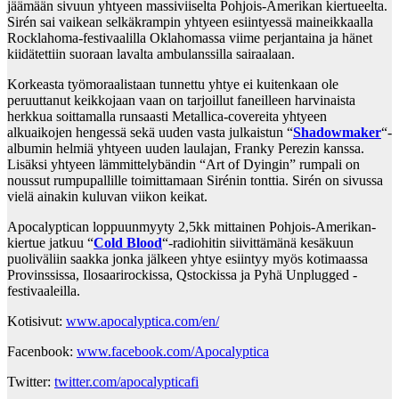
jäämään sivuun yhtyeen massiviiselta Pohjois-Amerikan kiertueelta.
Sirén sai vaikean selkäkrampin yhtyeen esiintyessä maineikkaalla
Rocklahoma-festivaalilla Oklahomassa viime perjantaina ja hänet
kiidätettiin suoraan lavalta ambulanssilla sairaalaan.
Korkeasta työmoraalistaan tunnettu yhtye ei kuitenkaan ole
peruuttanut keikkojaan vaan on tarjoillut faneilleen harvinaista
herkkua soittamalla runsaasti Metallica-covereita yhtyeen
alkuaikojen hengessä sekä uuden vasta julkaistun “
Shadowmaker
“-
albumin helmiä yhtyeen uuden laulajan, Franky Perezin kanssa.
Lisäksi yhtyeen lämmittelybändin “Art of Dyingin” rumpali on
noussut rumpupallille toimittamaan Sirénin tonttia. Sirén on sivussa
vielä ainakin kuluvan viikon keikat.
Apocalyptican loppuunmyyty 2,5kk mittainen Pohjois-Amerikan-
kiertue jatkuu “
Cold Blood
“-radiohitin siivittämänä kesäkuun
puoliväliin saakka jonka jälkeen yhtye esiintyy myös kotimaassa
Provinssissa, Ilosaarirockissa, Qstockissa ja Pyhä Unplugged -
festivaaleilla.
Kotisivut:
www.apocalyptica.com/en/
Facenbook:
www.facebook.com/Apocalyptica
Twitter:
twitter.com/apocalypticafi