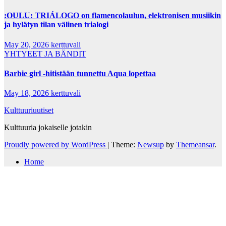
:OULU: TRIÁLOGO on flamencolaulun, elektronisen musiikin
ja hylätyn tilan välinen trialogi
May 20, 2026
kerttuvali
YHTYEET JA BÄNDIT
Barbie girl -hitistään tunnettu Aqua lopettaa
May 18, 2026
kerttuvali
Kulttuuriuutiset
Kulttuuria jokaiselle jotakin
Proudly powered by WordPress
|
Theme:
Newsup
by
Themeansar
.
Home