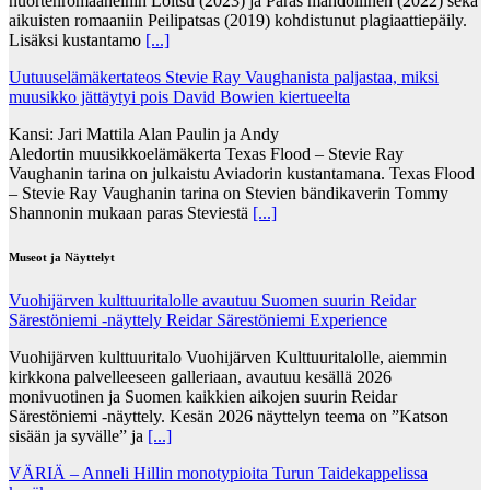
nuortenromaaneihin Loitsu (2023) ja Paras mahdollinen (2022) sekä
aikuisten romaaniin Peilipatsas (2019) kohdistunut plagiaattiepäily.
Lisäksi kustantamo
[...]
Uutuuselämäkertateos Stevie Ray Vaughanista paljastaa, miksi
muusikko jättäytyi pois David Bowien kiertueelta
Kansi: Jari Mattila Alan Paulin ja Andy
Aledortin muusikkoelämäkerta Texas Flood – Stevie Ray
Vaughanin tarina on julkaistu Aviadorin kustantamana. Texas Flood
– Stevie Ray Vaughanin tarina on Stevien bändikaverin Tommy
Shannonin mukaan paras Steviestä
[...]
Museot ja Näyttelyt
Vuohijärven kulttuuritalolle avautuu Suomen suurin Reidar
Särestöniemi -näyttely Reidar Särestöniemi Experience
Vuohijärven kulttuuritalo Vuohijärven Kulttuuritalolle, aiemmin
kirkkona palvelleeseen galleriaan, avautuu kesällä 2026
monivuotinen ja Suomen kaikkien aikojen suurin Reidar
Särestöniemi -näyttely. Kesän 2026 näyttelyn teema on ”Katson
sisään ja syvälle” ja
[...]
VÄRIÄ – Anneli Hillin monotypioita Turun Taidekappelissa