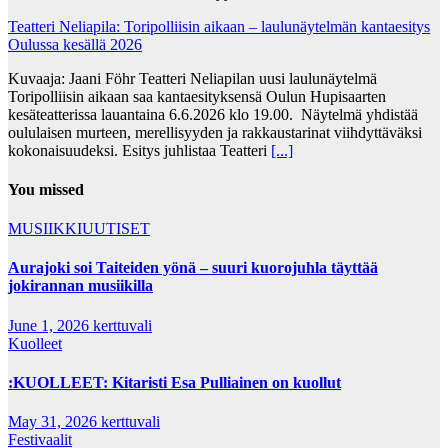
Teatteri Neliapila: Toripolliisin aikaan – laulunäytelmän kantaesitys
Oulussa kesällä 2026
Kuvaaja: Jaani Föhr Teatteri Neliapilan uusi laulunäytelmä
Toripolliisin aikaan saa kantaesityksensä Oulun Hupisaarten
kesäteatterissa lauantaina 6.6.2026 klo 19.00. Näytelmä yhdistää
oululaisen murteen, merellisyyden ja rakkaustarinat viihdyttäväksi
kokonaisuudeksi. Esitys juhlistaa Teatteri
[...]
You missed
MUSIIKKIUUTISET
Aurajoki soi Taiteiden yönä – suuri kuorojuhla täyttää
jokirannan musiikilla
June 1, 2026
kerttuvali
Kuolleet
:KUOLLEET: Kitaristi Esa Pulliainen on kuollut
May 31, 2026
kerttuvali
Festivaalit