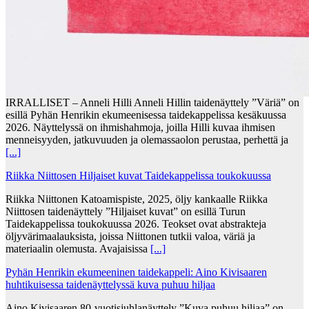
IRRALLISET – Anneli Hilli Anneli Hillin taidenäyttely ”Väriä” on
esillä Pyhän Henrikin ekumeenisessa taidekappelissa kesäkuussa
2026. Näyttelyssä on ihmishahmoja, joilla Hilli kuvaa ihmisen
menneisyyden, jatkuvuuden ja olemassaolon perustaa, perhettä ja
[...]
Riikka Niittosen Hiljaiset kuvat Taidekappelissa toukokuussa
Riikka Niittonen Katoamispiste, 2025, öljy kankaalle Riikka
Niittosen taidenäyttely ”Hiljaiset kuvat” on esillä Turun
Taidekappelissa toukokuussa 2026. Teokset ovat abstrakteja
öljyvärimaalauksista, joissa Niittonen tutkii valoa, väriä ja
materiaalin olemusta. Avajaisissa
[...]
Pyhän Henrikin ekumeeninen taidekappeli: Aino Kivisaaren
huhtikuisessa taidenäyttelyssä kuva puhuu hiljaa
Aino Kivisaaren 80-vuotisjuhlanäyttely ”Kuva puhuu hiljaa” on