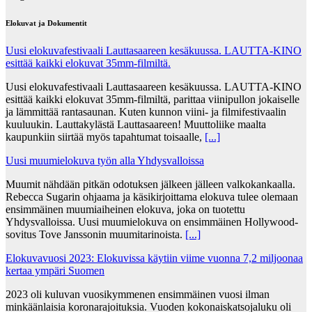
Elokuvat ja Dokumentit
Uusi elokuvafestivaali Lauttasaareen kesäkuussa. LAUTTA-KINO
esittää kaikki elokuvat 35mm-filmiltä.
Uusi elokuvafestivaali Lauttasaareen kesäkuussa. LAUTTA-KINO
esittää kaikki elokuvat 35mm-filmiltä, parittaa viinipullon jokaiselle
ja lämmittää rantasaunan. Kuten kunnon viini- ja filmifestivaalin
kuuluukin. Lauttakylästä Lauttasaareen! Muuttoliike maalta
kaupunkiin siirtää myös tapahtumat toisaalle,
[...]
Uusi muumielokuva työn alla Yhdysvalloissa
Muumit nähdään pitkän odotuksen jälkeen jälleen valkokankaalla.
Rebecca Sugarin ohjaama ja käsikirjoittama elokuva tulee olemaan
ensimmäinen muumiaiheinen elokuva, joka on tuotettu
Yhdysvalloissa. Uusi muumielokuva on ensimmäinen Hollywood-
sovitus Tove Janssonin muumitarinoista.
[...]
Elokuvavuosi 2023: Elokuvissa käytiin viime vuonna 7,2 miljoonaa
kertaa ympäri Suomen
2023 oli kuluvan vuosikymmenen ensimmäinen vuosi ilman
minkäänlaisia koronarajoituksia. Vuoden kokonaiskatsojaluku oli