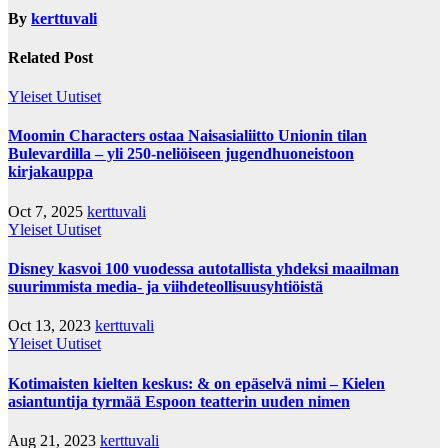
By
kerttuvali
Related Post
Yleiset Uutiset
Moomin Characters ostaa Naisasialiitto Unionin tilan
Bulevardilla – yli 250-neliöiseen jugendhuoneistoon
kirjakauppa
Oct 7, 2025
kerttuvali
Yleiset Uutiset
Disney kasvoi 100 vuodessa autotallista yhdeksi maailman
suurimmista media- ja viihdeteollisuusyhtiöistä
Oct 13, 2023
kerttuvali
Yleiset Uutiset
Kotimaisten kielten keskus: & on epäselvä nimi – Kielen
asiantuntija tyrmää Espoon teatterin uuden nimen
Aug 21, 2023
kerttuvali