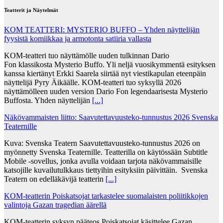
Teatterit ja Näytelmät
KOM TEATTERI: MYSTERIO BUFFO – Yhden näyttelijän
fyysistä komiikkaa ja armotonta satiiria vallasta
KOM-teatteri tuo näyttämölle uuden tulkinnan Dario
Fon klassikosta Mysterio Buffo. Yli neljä vuosikymmentä esityksen
kanssa kiertänyt Erkki Saarela siirtää nyt viestikapulan eteenpäin
näyttelijä Pyry Äikäälle. KOM-teatteri tuo syksyllä 2026
näyttämölleen uuden version Dario Fon legendaarisesta Mysterio
Buffosta. Yhden näyttelijän
[...]
Näkövammaisten liitto: Saavutettavuusteko-tunnustus 2026 Svenska
Teaternille
Kuva: Svenska Teatern Saavutettavuusteko-tunnustus 2026 on
myönnetty Svenska Teaternille. Teatterilla on käytössään Subtitle
Mobile -sovellus, jonka avulla voidaan tarjota näkövammaisille
katsojille kuvailutulkkaus tiettyihin esityksiin päivittäin. Svenska
Teatern on edelläkävijä teatterin
[...]
KOM-teatterin Poiskatsojat tarkastelee suomalaisten poliitikkojen
valintoja Gazan tragedian äärellä
KOM-teatterin syksyn pääteos Poiskatsojat käsittelee Gazan