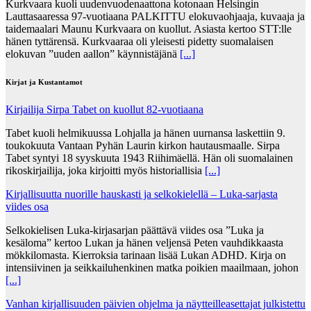
Kurkvaara kuoli uudenvuodenaattona kotonaan Helsingin
Lauttasaaressa 97-vuotiaana PALKITTU elokuvaohjaaja, kuvaaja ja
taidemaalari Maunu Kurkvaara on kuollut. Asiasta kertoo STT:lle
hänen tyttärensä. Kurkvaaraa oli yleisesti pidetty suomalaisen
elokuvan ”uuden aallon” käynnistäjänä
[...]
Kirjat ja Kustantamot
Kirjailija Sirpa Tabet on kuollut 82-vuotiaana
Tabet kuoli helmikuussa Lohjalla ja hänen uurnansa laskettiin 9.
toukokuuta Vantaan Pyhän Laurin kirkon hautausmaalle. Sirpa
Tabet syntyi 18 syyskuuta 1943 Riihimäellä. Hän oli suomalainen
rikoskirjailija, joka kirjoitti myös historiallisia
[...]
Kirjallisuutta nuorille hauskasti ja selkokielellä – Luka-sarjasta
viides osa
Selkokielisen Luka-kirjasarjan päättävä viides osa ”Luka ja
kesäloma” kertoo Lukan ja hänen veljensä Peten vauhdikkaasta
mökkilomasta. Kierroksia tarinaan lisää Lukan ADHD. Kirja on
intensiivinen ja seikkailuhenkinen matka poikien maailmaan, johon
[...]
Vanhan kirjallisuuden päivien ohjelma ja näytteilleasettajat julkistettu