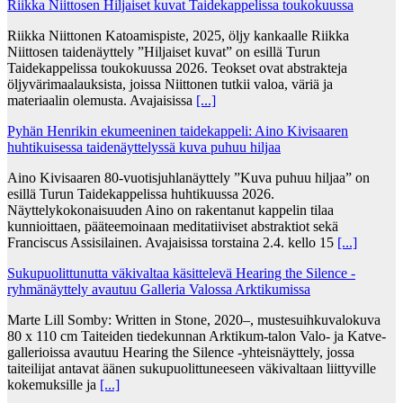
Riikka Niittosen Hiljaiset kuvat Taidekappelissa toukokuussa
Riikka Niittonen Katoamispiste, 2025, öljy kankaalle Riikka
Niittosen taidenäyttely ”Hiljaiset kuvat” on esillä Turun
Taidekappelissa toukokuussa 2026. Teokset ovat abstrakteja
öljyvärimaalauksista, joissa Niittonen tutkii valoa, väriä ja
materiaalin olemusta. Avajaisissa
[...]
Pyhän Henrikin ekumeeninen taidekappeli: Aino Kivisaaren
huhtikuisessa taidenäyttelyssä kuva puhuu hiljaa
Aino Kivisaaren 80-vuotisjuhlanäyttely ”Kuva puhuu hiljaa” on
esillä Turun Taidekappelissa huhtikuussa 2026.
Näyttelykokonaisuuden Aino on rakentanut kappelin tilaa
kunnioittaen, pääteemoinaan meditatiiviset abstraktiot sekä
Franciscus Assisilainen. Avajaisissa torstaina 2.4. kello 15
[...]
Sukupuolittunutta väkivaltaa käsittelevä Hearing the Silence -
ryhmänäyttely avautuu Galleria Valossa Arktikumissa
Marte Lill Somby: Written in Stone, 2020–, mustesuihkuvalokuva
80 x 110 cm Taiteiden tiedekunnan Arktikum-talon Valo- ja Katve-
gallerioissa avautuu Hearing the Silence -yhteisnäyttely, jossa
taiteilijat antavat äänen sukupuolittuneeseen väkivaltaan liittyville
kokemuksille ja
[...]