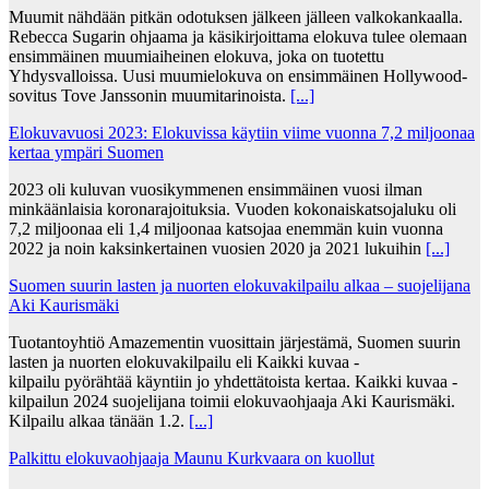
Muumit nähdään pitkän odotuksen jälkeen jälleen valkokankaalla.
Rebecca Sugarin ohjaama ja käsikirjoittama elokuva tulee olemaan
ensimmäinen muumiaiheinen elokuva, joka on tuotettu
Yhdysvalloissa. Uusi muumielokuva on ensimmäinen Hollywood-
sovitus Tove Janssonin muumitarinoista.
[...]
Elokuvavuosi 2023: Elokuvissa käytiin viime vuonna 7,2 miljoonaa
kertaa ympäri Suomen
2023 oli kuluvan vuosikymmenen ensimmäinen vuosi ilman
minkäänlaisia koronarajoituksia. Vuoden kokonaiskatsojaluku oli
7,2 miljoonaa eli 1,4 miljoonaa katsojaa enemmän kuin vuonna
2022 ja noin kaksinkertainen vuosien 2020 ja 2021 lukuihin
[...]
Suomen suurin lasten ja nuorten elokuvakilpailu alkaa – suojelijana
Aki Kaurismäki
Tuotantoyhtiö Amazementin vuosittain järjestämä, Suomen suurin
lasten ja nuorten elokuvakilpailu eli Kaikki kuvaa -
kilpailu pyörähtää käyntiin jo yhdettätoista kertaa. Kaikki kuvaa -
kilpailun 2024 suojelijana toimii elokuvaohjaaja Aki Kaurismäki.
Kilpailu alkaa tänään 1.2.
[...]
Palkittu elokuvaohjaaja Maunu Kurkvaara on kuollut