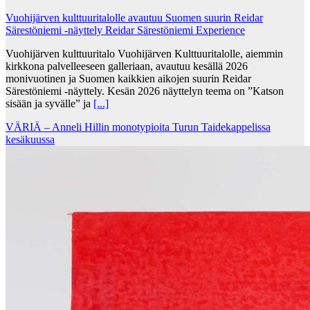
Vuohijärven kulttuuritalolle avautuu Suomen suurin Reidar
Särestöniemi -näyttely Reidar Särestöniemi Experience
Vuohijärven kulttuuritalo Vuohijärven Kulttuuritalolle, aiemmin
kirkkona palvelleeseen galleriaan, avautuu kesällä 2026
monivuotinen ja Suomen kaikkien aikojen suurin Reidar
Särestöniemi -näyttely. Kesän 2026 näyttelyn teema on ”Katson
sisään ja syvälle” ja
[...]
VÄRIÄ – Anneli Hillin monotypioita Turun Taidekappelissa
kesäkuussa