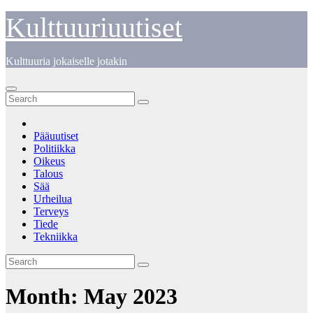
Skip
Kulttuuriuutiset
to
content
Kulttuuria jokaiselle jotakin
Pääuutiset
Politiikka
Oikeus
Talous
Sää
Urheilua
Terveys
Tiede
Tekniikka
Month:
May 2023