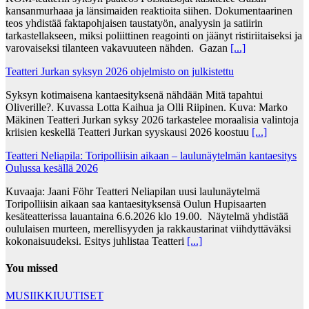
kansanmurhaaa ja länsimaiden reaktioita siihen. Dokumentaarinen
teos yhdistää faktapohjaisen taustatyön, analyysin ja satiirin
tarkastellakseen, miksi poliittinen reagointi on jäänyt ristiriitaiseksi ja
varovaiseksi tilanteen vakavuuteen nähden. Gazan
[...]
Teatteri Jurkan syksyn 2026 ohjelmisto on julkistettu
Syksyn kotimaisena kantaesityksenä nähdään Mitä tapahtui
Oliverille?. Kuvassa Lotta Kaihua ja Olli Riipinen. Kuva: Marko
Mäkinen Teatteri Jurkan syksy 2026 tarkastelee moraalisia valintoja
kriisien keskellä Teatteri Jurkan syyskausi 2026 koostuu
[...]
Teatteri Neliapila: Toripolliisin aikaan – laulunäytelmän kantaesitys
Oulussa kesällä 2026
Kuvaaja: Jaani Föhr Teatteri Neliapilan uusi laulunäytelmä
Toripolliisin aikaan saa kantaesityksensä Oulun Hupisaarten
kesäteatterissa lauantaina 6.6.2026 klo 19.00. Näytelmä yhdistää
oululaisen murteen, merellisyyden ja rakkaustarinat viihdyttäväksi
kokonaisuudeksi. Esitys juhlistaa Teatteri
[...]
You missed
MUSIIKKIUUTISET