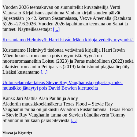
Vuoden 2026 teemakuvan on suunnitellut kuvataiteilija Vertti
Vaarasalo Kirjallisuustapahtuma Vanhan kirjallisuuden päivät
järjestetään jo 42. kerran Sastamalassa, Vexve Areenalla (Ratakatu
5) 26.–27.6.2026. Vuoden 2026 tapahtuman teemana on Sanat ja
tunteet. Näytteilleasettajat
[...]
Kustantamo Helmivyö: Harri István Mäen kirjoja vedetty myynnistä
Kustantamo Helmivyö tiedottaa vetävänsä kirjailija Harri István
Mäen lukuisia romaaneja pois myynnistä. Syynä on
nuortenromaaneihin Loitsu (2023) ja Paras mahdollinen (2022) sekä
aikuisten romaaniin Peilipatsas (2019) kohdistunut plagiaattiepäily.
Lisäksi kustantamo
[...]
Uutuuselämäkertateos Stevie Ray Vaughanista paljastaa, miksi
muusikko jättäytyi pois David Bowien kiertueelta
Kansi: Jari Mattila Alan Paulin ja Andy
Aledortin muusikkoelämäkerta Texas Flood – Stevie Ray
Vaughanin tarina on julkaistu Aviadorin kustantamana. Texas Flood
– Stevie Ray Vaughanin tarina on Stevien bändikaverin Tommy
Shannonin mukaan paras Steviestä
[...]
Museot ja Näyttelyt