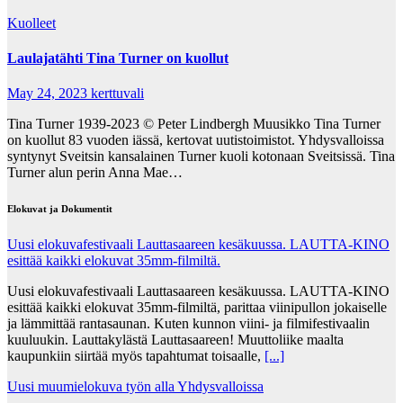
Kuolleet
Laulajatähti Tina Turner on kuollut
May 24, 2023
kerttuvali
Tina Turner 1939-2023 © Peter Lindbergh Muusikko Tina Turner
on kuollut 83 vuoden iässä, kertovat uutistoimistot. Yhdysvalloissa
syntynyt Sveitsin kansalainen Turner kuoli kotonaan Sveitsissä. Tina
Turner alun perin Anna Mae…
Elokuvat ja Dokumentit
Uusi elokuvafestivaali Lauttasaareen kesäkuussa. LAUTTA-KINO
esittää kaikki elokuvat 35mm-filmiltä.
Uusi elokuvafestivaali Lauttasaareen kesäkuussa. LAUTTA-KINO
esittää kaikki elokuvat 35mm-filmiltä, parittaa viinipullon jokaiselle
ja lämmittää rantasaunan. Kuten kunnon viini- ja filmifestivaalin
kuuluukin. Lauttakylästä Lauttasaareen! Muuttoliike maalta
kaupunkiin siirtää myös tapahtumat toisaalle,
[...]
Uusi muumielokuva työn alla Yhdysvalloissa