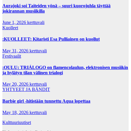
Aurajoki soi Taiteiden yönä – suuri kuorojuhla täyttää
jokirannan musiikilla
June 1, 2026
kerttuvali
Kuolleet
:KUOLLEET: Kitaristi Esa Pulliainen on kuollut
May 31, 2026
kerttuvali
Festivaalit
:OULU: TRIÁLOGO on flamencolaulun, elektronisen musiikin
ja hylätyn tilan välinen trialogi
May 20, 2026
kerttuvali
YHTYEET JA BÄNDIT
Barbie girl -hitistään tunnettu Aqua lopettaa
May 18, 2026
kerttuvali
Kulttuuriuutiset