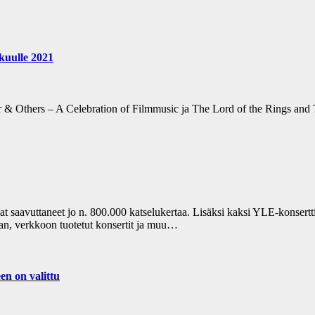
skuulle 2021
& Others – A Celebration of Filmmusic ja The Lord of the Rings and T
saavuttaneet jo n. 800.000 katselukertaa. Lisäksi kaksi YLE-konserttir
an, verkkoon tuotetut konsertit ja muu…
en on valittu