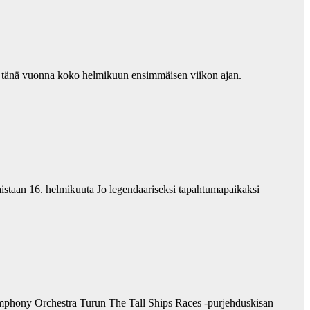
n tänä vuonna koko helmikuun ensimmäisen viikon ajan.
aistaan 16. helmikuuta Jo legendaariseksi tapahtumapaikaksi
 Symphony Orchestra Turun The Tall Ships Races -purjehduskisan