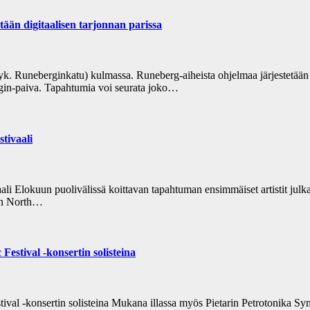
 digitaalisen tarjonnan parissa
k. Runeberginkatu) kulmassa. Runeberg-aiheista ohjelmaa järjestetää
ergin-paiva. Tapahtumia voi seurata joko…
tivaali
ali Elokuun puolivälissä koittavan tapahtuman ensimmäiset artistit julk
kun North…
Festival -konsertin solisteina
stival -konsertin solisteina Mukana illassa myös Pietarin Petrotonika