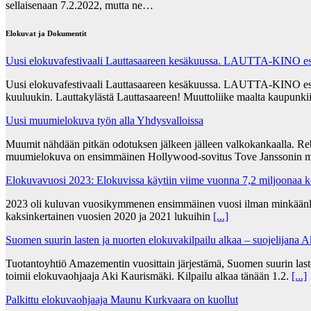
sellaisenaan 7.2.2022, mutta ne…
Elokuvat ja Dokumentit
Uusi elokuvafestivaali Lauttasaareen kesäkuussa. LAUTTA-KINO esit
Uusi elokuvafestivaali Lauttasaareen kesäkuussa. LAUTTA-KINO esittää
kuuluukin. Lauttakylästä Lauttasaareen! Muuttoliike maalta kaupunkii
Uusi muumielokuva työn alla Yhdysvalloissa
Muumit nähdään pitkän odotuksen jälkeen jälleen valkokankaalla. Re
muumielokuva on ensimmäinen Hollywood-sovitus Tove Janssonin m
Elokuvavuosi 2023: Elokuvissa käytiin viime vuonna 7,2 miljoonaa 
2023 oli kuluvan vuosikymmenen ensimmäinen vuosi ilman minkäänlais
kaksinkertainen vuosien 2020 ja 2021 lukuihin
[...]
Suomen suurin lasten ja nuorten elokuvakilpailu alkaa – suojelijana 
Tuotantoyhtiö Amazementin vuosittain järjestämä, Suomen suurin lasten
toimii elokuvaohjaaja Aki Kaurismäki. Kilpailu alkaa tänään 1.2.
[...]
Palkittu elokuvaohjaaja Maunu Kurkvaara on kuollut