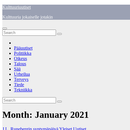
Skip
Kulttuuriuutiset
to
Kulttuuria jokaiselle jotakin
content
Pääuutiset
Politiikka
Oikeus
Talous
Sää
Urheilua
Terveys
Tiede
Tekniikka
Month:
January 2021
J.L. Runebergin syntymäpäivä
Yleiset Uutiset