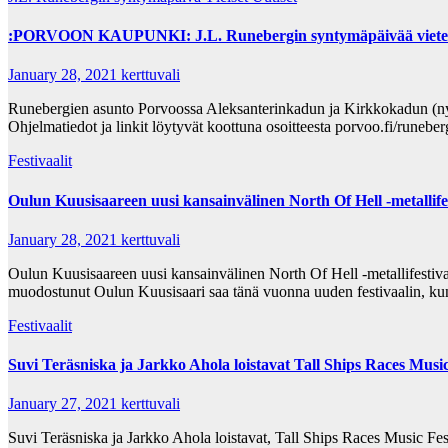
:PORVOON KAUPUNKI: J.L. Runebergin syntymäpäivää vietetään
January 28, 2021
kerttuvali
Runebergien asunto Porvoossa Aleksanterinkadun ja Kirkkokadun (ny
Ohjelmatiedot ja linkit löytyvät koottuna osoitteesta porvoo.fi/runeb
Festivaalit
Oulun Kuusisaareen uusi kansainvälinen North Of Hell -metallifes
January 28, 2021
kerttuvali
Oulun Kuusisaareen uusi kansainvälinen North Of Hell -metallifestiva
muodostunut Oulun Kuusisaari saa tänä vuonna uuden festivaalin, 
Festivaalit
Suvi Teräsniska ja Jarkko Ahola loistavat Tall Ships Races Music 
January 27, 2021
kerttuvali
Suvi Teräsniska ja Jarkko Ahola loistavat, Tall Ships Races Music Fe