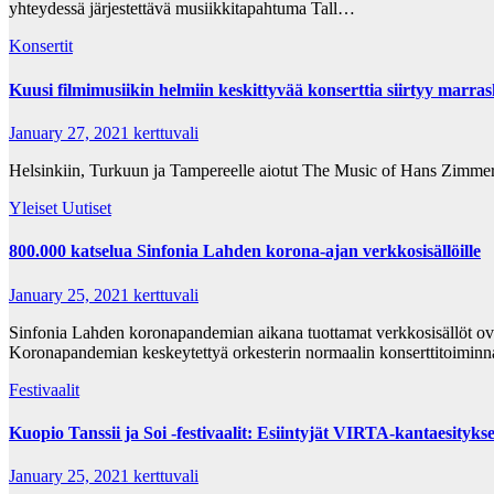
yhteydessä järjestettävä musiikkitapahtuma Tall…
Konsertit
Kuusi filmimusiikin helmiin keskittyvää konserttia siirtyy marra
January 27, 2021
kerttuvali
Helsinkiin, Turkuun ja Tampereelle aiotut The Music of Hans Zimmer 
Yleiset Uutiset
800.000 katselua Sinfonia Lahden korona-ajan verkkosisällöille
January 25, 2021
kerttuvali
Sinfonia Lahden koronapandemian aikana tuottamat verkkosisällöt ovat 
Koronapandemian keskeytettyä orkesterin normaalin konserttitoiminn
Festivaalit
Kuopio Tanssii ja Soi -festivaalit: Esiintyjät VIRTA-kantaesitykse
January 25, 2021
kerttuvali