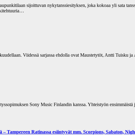
aupunkitilaan sijoittuvan nykytanssiesityksen, joka kokoaa yli sata tans
kkitehtuuria…
laan. Viidessä sarjassa ehdolla ovat Maustetytöt, Antti Tuisku ja Ar
tyssopimuksen Sony Music Finlandin kanssa. Yhteistyön ensimmäistä julk
lä – Tampereen Ratinassa esiintyvät mm. Scorpions, Sabaton, Nig