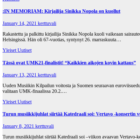
:IN MEMORIAM: Kirjailija Sinikka Nopola on kuollut
January 14, 2021
kerttuvali
Rakastettu ja palkittu kirjailija Sinikka Nopola kuoli vaikeaan sairau
Helsingissä. Hän oli 67-vuotias, syntynyt 26. marraskuuta…
Yleiset Uutiset
Tässä ovat UMK21-finalistit! “Kaikkien aikojen kovin kattaus”
January 13, 2021
kerttuvali
Uuden Musiikin Kilpailun voitosta ja Suomen seuraavan euroviisuedusta
valitaan UMK-finaalissa 20.2.…
Yleiset Uutiset
Turun musiikkijuhlat siirtää Katedraali soi: Vertavo -konsertin
January 8, 2021
kerttuvali
Turun musiikkijuhlat siirtää Katedraali soi –viikon avaavan Vertavo-k