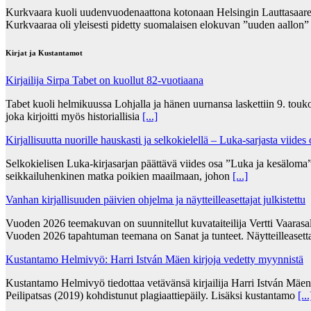
Kurkvaara kuoli uudenvuodenaattona kotonaan Helsingin Lauttasaares
Kurkvaaraa oli yleisesti pidetty suomalaisen elokuvan ”uuden aallon
Kirjat ja Kustantamot
Kirjailija Sirpa Tabet on kuollut 82-vuotiaana
Tabet kuoli helmikuussa Lohjalla ja hänen uurnansa laskettiin 9. tou
joka kirjoitti myös historiallisia
[...]
Kirjallisuutta nuorille hauskasti ja selkokielellä – Luka-sarjasta viides
Selkokielisen Luka-kirjasarjan päättävä viides osa ”Luka ja kesälom
seikkailuhenkinen matka poikien maailmaan, johon
[...]
Vanhan kirjallisuuden päivien ohjelma ja näytteilleasettajat julkistettu
Vuoden 2026 teemakuvan on suunnitellut kuvataiteilija Vertti Vaarasa
Vuoden 2026 tapahtuman teemana on Sanat ja tunteet. Näytteilleasett
Kustantamo Helmivyö: Harri István Mäen kirjoja vedetty myynnistä
Kustantamo Helmivyö tiedottaa vetävänsä kirjailija Harri István Mäe
Peilipatsas (2019) kohdistunut plagiaattiepäily. Lisäksi kustantamo
[...