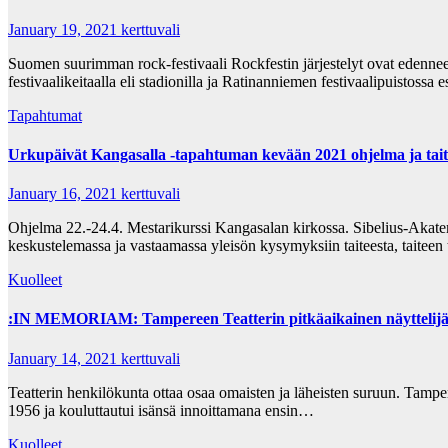
January 19, 2021
kerttuvali
Suomen suurimman rock-festivaali Rockfestin järjestelyt ovat edenne
festivaalikeitaalla eli stadionilla ja Ratinanniemen festivaalipuistoss
Tapahtumat
Urkupäivät Kangasalla -tapahtuman kevään 2021 ohjelma ja taitei
January 16, 2021
kerttuvali
Ohjelma 22.-24.4. Mestarikurssi Kangasalan kirkossa. Sibelius-Akatemi
keskustelemassa ja vastaamassa yleisön kysymyksiin taiteesta, taiteen 
Kuolleet
:IN MEMORIAM: Tampereen Teatterin pitkäaikainen näyttelijä ja
January 14, 2021
kerttuvali
Teatterin henkilökunta ottaa osaa omaisten ja läheisten suruun. Tampe
1956 ja kouluttautui isänsä innoittamana ensin…
Kuolleet