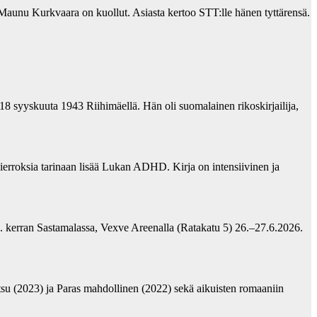
unu Kurkvaara on kuollut. Asiasta kertoo STT:lle hänen tyttärensä.
18 syyskuuta 1943 Riihimäellä. Hän oli suomalainen rikoskirjailija,
erroksia tarinaan lisää Lukan ADHD. Kirja on intensiivinen ja
2. kerran Sastamalassa, Vexve Areenalla (Ratakatu 5) 26.–27.6.2026.
su (2023) ja Paras mahdollinen (2022) sekä aikuisten romaaniin