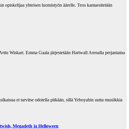
sin opiskelijaa yhteisen luomistyön äärelle. Teos kantaesitetään
ttu Wiskari. Emma Gaala järjestetään Hartwall Arenalla perjantaina
aisua ei tarvitse odotella pitkään, sillä Yeboyahin uutta musiikkia
htwish, Megadeth ja Helloween