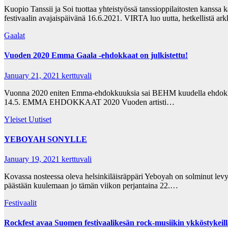
Kuopio Tanssii ja Soi tuottaa yhteistyössä tanssioppilaitosten kanssa k
festivaalin avajaispäivänä 16.6.2021. VIRTA luo uutta, hetkellistä ar
Gaalat
Vuoden 2020 Emma Gaala -ehdokkaat on julkistettu!
January 21, 2021
kerttuvali
Vuonna 2020 eniten Emma-ehdokkuuksia sai BEHM kuudella ehdokkuudel
14.5. EMMA EHDOKKAAT 2020 Vuoden artisti…
Yleiset Uutiset
YEBOYAH SONYLLE
January 19, 2021
kerttuvali
Kovassa nosteessa oleva helsinkiläisräppäri Yeboyah on solminut levy
päästään kuulemaan jo tämän viikon perjantaina 22.…
Festivaalit
Rockfest avaa Suomen festivaalikesän rock-musiikin ykköstykeil