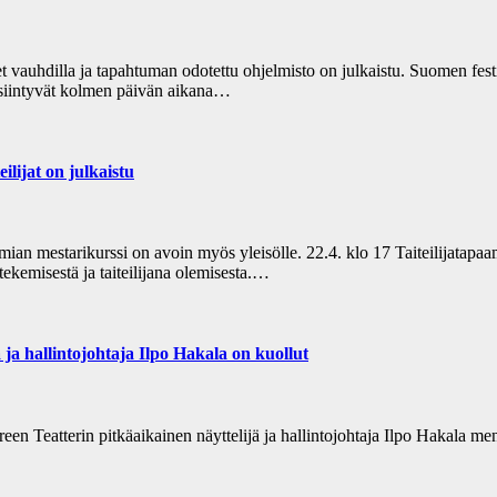
et vauhdilla ja tapahtuman odotettu ohjelmisto on julkaistu. Suomen f
a esiintyvät kolmen päivän aikana…
lijat on julkaistu
an mestarikurssi on avoin myös yleisölle. 22.4. klo 17 Taiteilijatapaam
tekemisestä ja taiteilijana olemisesta.…
 hallintojohtaja Ilpo Hakala on kuollut
reen Teatterin pitkäaikainen näyttelijä ja hallintojohtaja Ilpo Hakala 