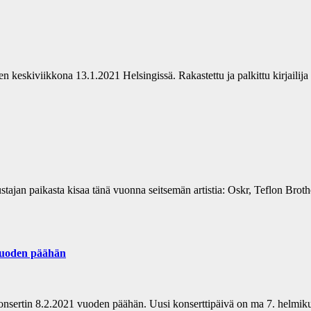
teen keskiviikkona 13.1.2021 Helsingissä. Rakastettu ja palkittu kirjail
jan paikasta kisaa tänä vuonna seitsemän artistia: Oskr, Teflon Brothe
 vuoden päähän
onsertin 8.2.2021 vuoden päähän. Uusi konserttipäivä on ma 7. helmikuut