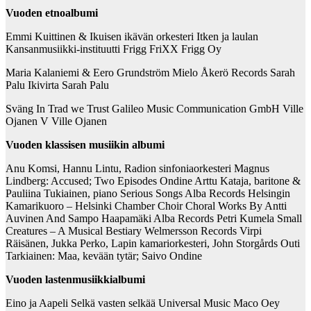
Vuoden etnoalbumi
Emmi Kuittinen & Ikuisen ikävän orkesteri Itken ja laulan
Kansanmusiikki-instituutti Frigg FriXX Frigg Oy
Maria Kalaniemi & Eero Grundström Mielo Åkerö Records Sarah
Palu Ikivirta Sarah Palu
Sväng In Trad we Trust Galileo Music Communication GmbH Ville
Ojanen V Ville Ojanen
Vuoden klassisen musiikin albumi
Anu Komsi, Hannu Lintu, Radion sinfoniaorkesteri Magnus
Lindberg: Accused; Two Episodes Ondine Arttu Kataja, baritone &
Pauliina Tukiainen, piano Serious Songs Alba Records Helsingin
Kamarikuoro – Helsinki Chamber Choir Choral Works By Antti
Auvinen And Sampo Haapamäki Alba Records Petri Kumela Small
Creatures – A Musical Bestiary Welmersson Records Virpi
Räisänen, Jukka Perko, Lapin kamariorkesteri, John Storgårds Outi
Tarkiainen: Maa, kevään tytär; Saivo Ondine
Vuoden lastenmusiikkialbumi
Eino ja Aapeli Selkä vasten selkää Universal Music Maco Oey