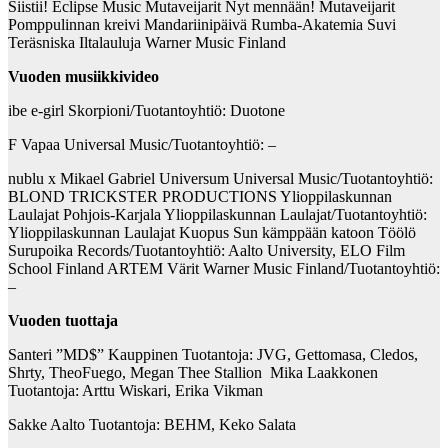
Siistii! Eclipse Music Mutaveijarit Nyt mennään! Mutaveijarit
Pomppulinnan kreivi Mandariinipäivä Rumba-Akatemia Suvi
Teräsniska Iltalauluja Warner Music Finland
Vuoden musiikkivideo
ibe e-girl Skorpioni/Tuotantoyhtiö: Duotone
F Vapaa Universal Music/Tuotantoyhtiö: –
nublu x Mikael Gabriel Universum Universal Music/Tuotantoyhtiö:
BLOND TRICKSTER PRODUCTIONS Ylioppilaskunnan
Laulajat Pohjois-Karjala Ylioppilaskunnan Laulajat/Tuotantoyhtiö:
Ylioppilaskunnan Laulajat Kuopus Sun kämppään katoon Töölö
Surupoika Records/Tuotantoyhtiö: Aalto University, ELO Film
School Finland ARTEM Värit Warner Music Finland/Tuotantoyhtiö:
–
Vuoden tuottaja
Santeri ”MD$” Kauppinen Tuotantoja: JVG, Gettomasa, Cledos,
Shrty, TheoFuego, Megan Thee Stallion Mika Laakkonen
Tuotantoja: Arttu Wiskari, Erika Vikman
Sakke Aalto Tuotantoja: BEHM, Keko Salata