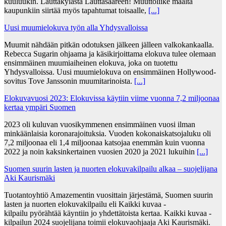
kuuluukin. Lauttakylästä Lauttasaareen! Muuttoliike maalta
kaupunkiin siirtää myös tapahtumat toisaalle,
[...]
Uusi muumielokuva työn alla Yhdysvalloissa
Muumit nähdään pitkän odotuksen jälkeen jälleen valkokankaalla.
Rebecca Sugarin ohjaama ja käsikirjoittama elokuva tulee olemaan
ensimmäinen muumiaiheinen elokuva, joka on tuotettu
Yhdysvalloissa. Uusi muumielokuva on ensimmäinen Hollywood-
sovitus Tove Janssonin muumitarinoista.
[...]
Elokuvavuosi 2023: Elokuvissa käytiin viime vuonna 7,2 miljoonaa
kertaa ympäri Suomen
2023 oli kuluvan vuosikymmenen ensimmäinen vuosi ilman
minkäänlaisia koronarajoituksia. Vuoden kokonaiskatsojaluku oli
7,2 miljoonaa eli 1,4 miljoonaa katsojaa enemmän kuin vuonna
2022 ja noin kaksinkertainen vuosien 2020 ja 2021 lukuihin
[...]
Suomen suurin lasten ja nuorten elokuvakilpailu alkaa – suojelijana
Aki Kaurismäki
Tuotantoyhtiö Amazementin vuosittain järjestämä, Suomen suurin
lasten ja nuorten elokuvakilpailu eli Kaikki kuvaa -
kilpailu pyörähtää käyntiin jo yhdettätoista kertaa. Kaikki kuvaa -
kilpailun 2024 suojelijana toimii elokuvaohjaaja Aki Kaurismäki.