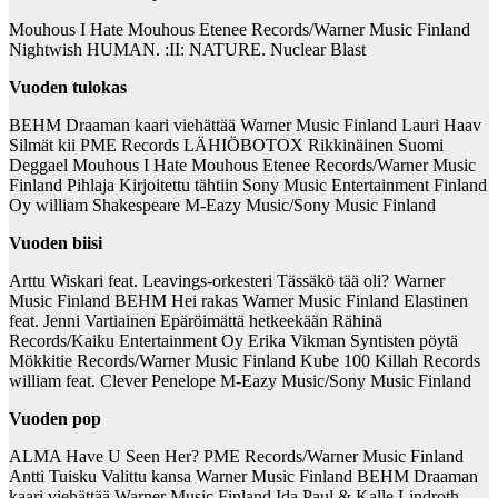
Mouhous I Hate Mouhous Etenee Records/Warner Music Finland
Nightwish HUMAN. :II: NATURE. Nuclear Blast
Vuoden tulokas
BEHM Draaman kaari viehättää Warner Music Finland Lauri Haav
Silmät kii PME Records LÄHIÖBOTOX Rikkinäinen Suomi
Deggael Mouhous I Hate Mouhous Etenee Records/Warner Music
Finland Pihlaja Kirjoitettu tähtiin Sony Music Entertainment Finland
Oy william Shakespeare M-Eazy Music/Sony Music Finland
Vuoden biisi
Arttu Wiskari feat. Leavings-orkesteri Tässäkö tää oli? Warner
Music Finland BEHM Hei rakas Warner Music Finland Elastinen
feat. Jenni Vartiainen Epäröimättä hetkeekään Rähinä
Records/Kaiku Entertainment Oy Erika Vikman Syntisten pöytä
Mökkitie Records/Warner Music Finland Kube 100 Killah Records
william feat. Clever Penelope M-Eazy Music/Sony Music Finland
Vuoden pop
ALMA Have U Seen Her? PME Records/Warner Music Finland
Antti Tuisku Valittu kansa Warner Music Finland BEHM Draaman
kaari viehättää Warner Music Finland Ida Paul & Kalle Lindroth