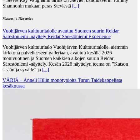
– Stevie Ray Vaughanin tarina on Stevien bändikaverin Tommy
Shannonin mukaan paras Steviestä
[...]
Museot ja Näyttelyt
Vuohijärven kulttuuritalolle avautuu Suomen suurin Reidar
Särestöniemi -näyttely Reidar Särestöniemi Experience
Vuohijärven kulttuuritalo Vuohijärven Kulttuuritalolle, aiemmin
kirkkona palvelleeseen galleriaan, avautuu kesällä 2026
monivuotinen ja Suomen kaikkien aikojen suurin Reidar
Särestöniemi -näyttely. Kesän 2026 näyttelyn teema on ”Katson
sisään ja syvälle” ja
[...]
VÄRIÄ – Anneli Hillin monotypioita Turun Taidekappelissa
kesäkuussa