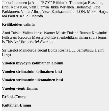
Jukka Immonen ja Antti ”RZY” Riihimäki Tuotantoja: Elastinen,
Erin, Kaija Koo, Vain Elämää Ilkka Wirtanen Tuotantoja: Pete
Parkkonen, Vilma Alina, Aksel Kankaanranta, ILON, Mikko Harju,
Ida Paul & Kalle Lindroth
Kriitikoiden valinta
Antti Tuisku Valittu kansa Warner Music Finland Ruusut Kevätuhri
Fullsteam Records Maustetytöt Eivät enkelitkään ilman siipiä lennä
Is This Art! ibe perkele! Skorpioni
Sir Liselot Maniduros Tucnil Bogta Rosita Luu Samettisuu Helmi
Levyt
Vuoden myydyin kotimainen albumi
Vuoden striimatuin kotimainen biisi
Vuoden striimatuin ulkomainen biisi
Vuoden vienti-Emma
Erikois-Emma
Kultainen-Emma