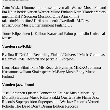
Arttu Wiskari Suomen muotoisen pilven alla Warner Music Finland
Ilta Näitä hetkiä varten Warner Music Finland Katri Ylander Yhteisii
unelmii KHY Suomen Musiikki Ollie Ainakin mä
rakastin/Naimisiin/Älä riko mua enää/Aavikolla
M-Eazy
Music/Sony Music Entertainment Finland Oy
Tuure Kilpeläinen ja Kaihon Karavaani Paluu paratiisiin Universal
Music
Vuoden rap/R&B
Evelina III Def Jam Recording Finland/Universal Music Gettomasa
Kalamies PME Records ibe perkele! Skorpioni
Lauri Haav Silmät kii PME Records Pyhimys MIKKO Johanna
Kustannus william Shakespeare M-Eazy Music/Sony Music
Finland
Vuoden jazzalbumi
Jussi Lehtonen Quartet Connection Eclipse Music Mortality
Mortality Eclipse Music Riitta Paakki Quartet Piste Flame Jazz
Records Superposition Superposition We Jazz Records Verneri
Pohjola The Dead Don’t Dream Edition Records