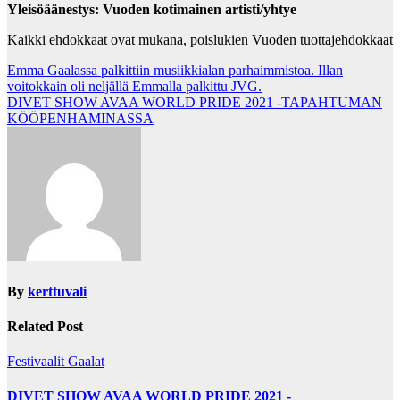
Yleisöäänestys: Vuoden kotimainen artisti/yhtye
Kaikki ehdokkaat ovat mukana, poislukien Vuoden tuottajehdokkaat
Post
Emma Gaalassa palkittiin musiikkialan parhaimmistoa. Illan
voitokkain oli neljällä Emmalla palkittu JVG.
navigation
DIVET SHOW AVAA WORLD PRIDE 2021 -TAPAHTUMAN
KÖÖPENHAMINASSA
By
kerttuvali
Related Post
Festivaalit
Gaalat
DIVET SHOW AVAA WORLD PRIDE 2021 -