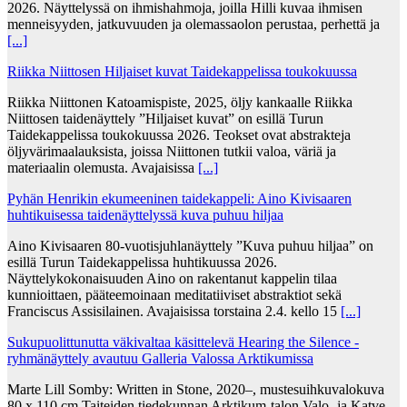
2026. Näyttelyssä on ihmishahmoja, joilla Hilli kuvaa ihmisen
menneisyyden, jatkuvuuden ja olemassaolon perustaa, perhettä ja
[...]
Riikka Niittosen Hiljaiset kuvat Taidekappelissa toukokuussa
Riikka Niittonen Katoamispiste, 2025, öljy kankaalle Riikka
Niittosen taidenäyttely ”Hiljaiset kuvat” on esillä Turun
Taidekappelissa toukokuussa 2026. Teokset ovat abstrakteja
öljyvärimaalauksista, joissa Niittonen tutkii valoa, väriä ja
materiaalin olemusta. Avajaisissa
[...]
Pyhän Henrikin ekumeeninen taidekappeli: Aino Kivisaaren
huhtikuisessa taidenäyttelyssä kuva puhuu hiljaa
Aino Kivisaaren 80-vuotisjuhlanäyttely ”Kuva puhuu hiljaa” on
esillä Turun Taidekappelissa huhtikuussa 2026.
Näyttelykokonaisuuden Aino on rakentanut kappelin tilaa
kunnioittaen, pääteemoinaan meditatiiviset abstraktiot sekä
Franciscus Assisilainen. Avajaisissa torstaina 2.4. kello 15
[...]
Sukupuolittunutta väkivaltaa käsittelevä Hearing the Silence -
ryhmänäyttely avautuu Galleria Valossa Arktikumissa
Marte Lill Somby: Written in Stone, 2020–, mustesuihkuvalokuva
80 x 110 cm Taiteiden tiedekunnan Arktikum-talon Valo- ja Katve-