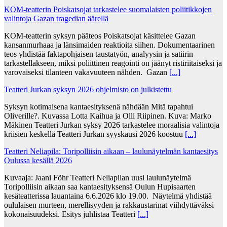
KOM-teatterin Poiskatsojat tarkastelee suomalaisten poliitikkojen
valintoja Gazan tragedian äärellä
KOM-teatterin syksyn pääteos Poiskatsojat käsittelee Gazan
kansanmurhaaa ja länsimaiden reaktioita siihen. Dokumentaarinen
teos yhdistää faktapohjaisen taustatyön, analyysin ja satiirin
tarkastellakseen, miksi poliittinen reagointi on jäänyt ristiriitaiseksi ja
varovaiseksi tilanteen vakavuuteen nähden. Gazan
[...]
Teatteri Jurkan syksyn 2026 ohjelmisto on julkistettu
Syksyn kotimaisena kantaesityksenä nähdään Mitä tapahtui
Oliverille?. Kuvassa Lotta Kaihua ja Olli Riipinen. Kuva: Marko
Mäkinen Teatteri Jurkan syksy 2026 tarkastelee moraalisia valintoja
kriisien keskellä Teatteri Jurkan syyskausi 2026 koostuu
[...]
Teatteri Neliapila: Toripolliisin aikaan – laulunäytelmän kantaesitys
Oulussa kesällä 2026
Kuvaaja: Jaani Föhr Teatteri Neliapilan uusi laulunäytelmä
Toripolliisin aikaan saa kantaesityksensä Oulun Hupisaarten
kesäteatterissa lauantaina 6.6.2026 klo 19.00. Näytelmä yhdistää
oululaisen murteen, merellisyyden ja rakkaustarinat viihdyttäväksi
kokonaisuudeksi. Esitys juhlistaa Teatteri
[...]