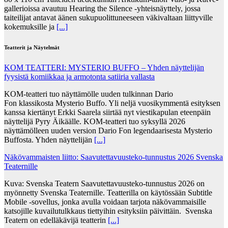
gallerioissa avautuu Hearing the Silence -yhteisnäyttely, jossa
taiteilijat antavat äänen sukupuolittuneeseen väkivaltaan liittyville
kokemuksille ja
[...]
Teatterit ja Näytelmät
KOM TEATTERI: MYSTERIO BUFFO – Yhden näyttelijän
fyysistä komiikkaa ja armotonta satiiria vallasta
KOM-teatteri tuo näyttämölle uuden tulkinnan Dario
Fon klassikosta Mysterio Buffo. Yli neljä vuosikymmentä esityksen
kanssa kiertänyt Erkki Saarela siirtää nyt viestikapulan eteenpäin
näyttelijä Pyry Äikäälle. KOM-teatteri tuo syksyllä 2026
näyttämölleen uuden version Dario Fon legendaarisesta Mysterio
Buffosta. Yhden näyttelijän
[...]
Näkövammaisten liitto: Saavutettavuusteko-tunnustus 2026 Svenska
Teaternille
Kuva: Svenska Teatern Saavutettavuusteko-tunnustus 2026 on
myönnetty Svenska Teaternille. Teatterilla on käytössään Subtitle
Mobile -sovellus, jonka avulla voidaan tarjota näkövammaisille
katsojille kuvailutulkkaus tiettyihin esityksiin päivittäin. Svenska
Teatern on edelläkävijä teatterin
[...]