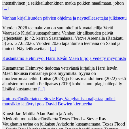
intensiivinen ja seikkailuhenkinen matka poikien maailmaan, johon
[...]
Vanhan kirjallisuuden päivien ohjelma ja näytteilleasettajat julkistettu
Vuoden 2026 teemakuvan on suunnitellut kuvataiteilija Vertti
Vaarasalo Kirjallisuustapahtuma Vanhan kirjallisuuden päivät
järjestetään jo 42. kerran Sastamalassa, Vexve Areenalla (Ratakatu
5) 26.–27.6.2026. Vuoden 2026 tapahtuman teemana on Sanat ja
tunteet. Näytteilleasettajat
[...]
Kustantamo Helmivyö: Harri István Mäen kirjoja vedetty myynnistä
Kustantamo Helmivyö tiedottaa vetävänsä kirjailija Harri István
Mäen lukuisia romaaneja pois myynnistä. Syynä on
nuortenromaaneihin Loitsu (2023) ja Paras mahdollinen (2022) sekä
aikuisten romaaniin Peilipatsas (2019) kohdistunut plagiaattiepäily.
Lisäksi kustantamo
[...]
Uutuuselämäkertateos Stevie Ray Vaughanista paljastaa, miksi
muusikko jättäytyi pois David Bowien kiertueelta
Kansi: Jari Mattila Alan Paulin ja Andy
Aledortin muusikkoelämäkerta Texas Flood – Stevie Ray
Vaughanin tarina on julkaistu Aviadorin kustantamana. Texas Flood