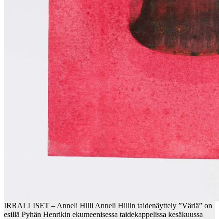
IRRALLISET – Anneli Hilli Anneli Hillin taidenäyttely ”Väriä” on
esillä Pyhän Henrikin ekumeenisessa taidekappelissa kesäkuussa