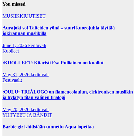
You missed
MUSIIKKIUUTISET
Aurajoki soi Taiteiden yönä – suuri kuorojuhla täyttää
jokirannan musiikilla
June 1, 2026
kerttuvali
Kuolleet
:KUOLLEET: Kitaristi Esa Pulliainen on kuollut
May 31, 2026
kerttuvali
Festivaalit
:OULU: TRIÁLOGO on flamencolaulun, elektronisen musiikin
ja hylätyn tilan välinen trialogi
May 20, 2026
kerttuvali
YHTYEET JA BÄNDIT
Barbie girl -hitistään tunnettu Aqua lopettaa