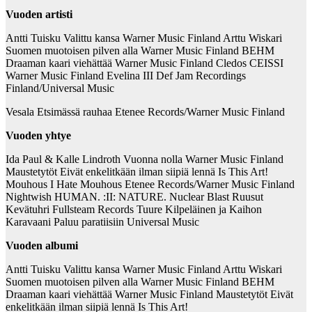
Vuoden artisti
Antti Tuisku Valittu kansa Warner Music Finland Arttu Wiskari
Suomen muotoisen pilven alla Warner Music Finland BEHM
Draaman kaari viehättää Warner Music Finland Cledos CEISSI
Warner Music Finland Evelina III Def Jam Recordings
Finland/Universal Music
Vesala Etsimässä rauhaa Etenee Records/Warner Music Finland
Vuoden yhtye
Ida Paul & Kalle Lindroth Vuonna nolla Warner Music Finland
Maustetytöt Eivät enkelitkään ilman siipiä lennä Is This Art!
Mouhous I Hate Mouhous Etenee Records/Warner Music Finland
Nightwish HUMAN. :II: NATURE. Nuclear Blast Ruusut
Kevätuhri Fullsteam Records Tuure Kilpeläinen ja Kaihon
Karavaani Paluu paratiisiin Universal Music
Vuoden albumi
Antti Tuisku Valittu kansa Warner Music Finland Arttu Wiskari
Suomen muotoisen pilven alla Warner Music Finland BEHM
Draaman kaari viehättää Warner Music Finland Maustetytöt Eivät
enkelitkään ilman siipiä lennä Is This Art!