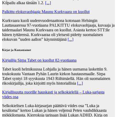
Kilpailu alkaa tänään 1.2.
[...]
Palkittu elokuvaohjaaja Maunu Kurkvaara on kuollut
Kurkvaara kuoli uudenvuodenaattona kotonaan Helsingin
Lauttasaaressa 97-vuotiaana PALKITTU elokuvaohjaaja, kuvaaja ja
taidemaalari Maunu Kurkvaara on kuollut. Asiasta kertoo STT:lle
hänen tyttärensä. Kurkvaaraa oli yleisesti pidetty suomalaisen
elokuvan ”uuden aallon” käynnistäjänä
[...]
Kirjat ja Kustantamot
Kirjailija Sirpa Tabet on kuollut 82-vuotiaana
Tabet kuoli helmikuussa Lohjalla ja hänen uurnansa laskettiin 9.
toukokuuta Vantaan Pyhän Laurin kirkon hautausmaalle. Sirpa
Tabet syntyi 18 syyskuuta 1943 Riihimäellä. Hän oli suomalainen
rikoskirjailija, joka kirjoitti myös historiallisia
[...]
Kirjallisuutta nuorille hauskasti ja selkokielellä – Luka-sarjasta
viides osa
Selkokielisen Luka-kirjasarjan päättävä viides osa ”Luka ja
kesäloma” kertoo Lukan ja hänen veljensä Peten vauhdikkaasta
mökkilomasta. Kierroksia tarinaan lisää Lukan ADHD. Kirja on