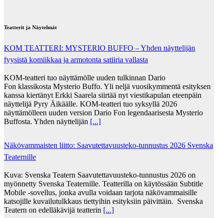
Teatterit ja Näytelmät
KOM TEATTERI: MYSTERIO BUFFO – Yhden näyttelijän
fyysistä komiikkaa ja armotonta satiiria vallasta
KOM-teatteri tuo näyttämölle uuden tulkinnan Dario
Fon klassikosta Mysterio Buffo. Yli neljä vuosikymmentä esityksen
kanssa kiertänyt Erkki Saarela siirtää nyt viestikapulan eteenpäin
näyttelijä Pyry Äikäälle. KOM-teatteri tuo syksyllä 2026
näyttämölleen uuden version Dario Fon legendaarisesta Mysterio
Buffosta. Yhden näyttelijän
[...]
Näkövammaisten liitto: Saavutettavuusteko-tunnustus 2026 Svenska
Teaternille
Kuva: Svenska Teatern Saavutettavuusteko-tunnustus 2026 on
myönnetty Svenska Teaternille. Teatterilla on käytössään Subtitle
Mobile -sovellus, jonka avulla voidaan tarjota näkövammaisille
katsojille kuvailutulkkaus tiettyihin esityksiin päivittäin. Svenska
Teatern on edelläkävijä teatterin
[...]