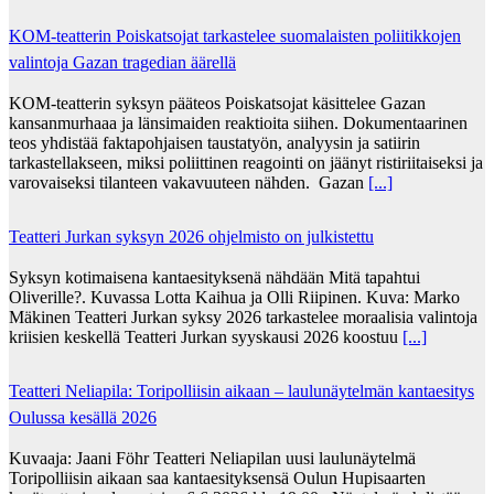
KOM-teatterin Poiskatsojat tarkastelee suomalaisten poliitikkojen
valintoja Gazan tragedian äärellä
KOM-teatterin syksyn pääteos Poiskatsojat käsittelee Gazan
kansanmurhaaa ja länsimaiden reaktioita siihen. Dokumentaarinen
teos yhdistää faktapohjaisen taustatyön, analyysin ja satiirin
tarkastellakseen, miksi poliittinen reagointi on jäänyt ristiriitaiseksi ja
varovaiseksi tilanteen vakavuuteen nähden. Gazan
[...]
Teatteri Jurkan syksyn 2026 ohjelmisto on julkistettu
Syksyn kotimaisena kantaesityksenä nähdään Mitä tapahtui
Oliverille?. Kuvassa Lotta Kaihua ja Olli Riipinen. Kuva: Marko
Mäkinen Teatteri Jurkan syksy 2026 tarkastelee moraalisia valintoja
kriisien keskellä Teatteri Jurkan syyskausi 2026 koostuu
[...]
Teatteri Neliapila: Toripolliisin aikaan – laulunäytelmän kantaesitys
Oulussa kesällä 2026
Kuvaaja: Jaani Föhr Teatteri Neliapilan uusi laulunäytelmä
Toripolliisin aikaan saa kantaesityksensä Oulun Hupisaarten