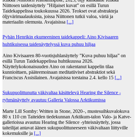
Niittosen taidenäyttely ”Hiljaiset kuvat” on esillä Turun
Taidekappelissa toukokuussa 2026. Teokset ovat abstrakteja
öljyvärimaalauksista, joissa Niittonen tutkii valoa, väriä ja
materiaalin olemusta. Avajaisissa
[...]
Pyhän Henrikin ekumeeninen taidekappeli: Aino Kivisaaren
huhtikuisessa taidenäyttelyssä kuva puhuu hiljaa
Aino Kivisaaren 80-vuotisjuhlanäyttely ”Kuva puhuu hiljaa” on
esillä Turun Taidekappelissa huhtikuussa 2026.
Näyttelykokonaisuuden Aino on rakentanut kappelin tilaa
kunnioittaen, pääteemoinaan meditatiiviset abstraktiot sekä
Franciscus Assisilainen. Avajaisissa torstaina 2.4. kello 15
[...]
Sukupuolittunutta väkivaltaa käsittelevä Hearing the Silence -
ryhmänäyttely avautuu Galleria Valossa Arktikumissa
Marte Lill Somby: Written in Stone, 2020–, mustesuihkuvalokuva
80 x 110 cm Taiteiden tiedekunnan Arktikum-talon Valo- ja Katve-
gallerioissa avautuu Hearing the Silence -yhteisnäyttely, jossa
taiteilijat antavat äänen sukupuolittuneeseen väkivaltaan liittyville
kokemuksille ja
[...]