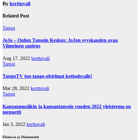
By
kerttuvali
Related Post
Tanssi
JoJo – Oulun Tanssin Keskus: JoJon syyskauden avaa
Viimeinen sapiens
Aug 17, 2022
kerttuvali
Tanssi
TangoTV tuo tango-ohjelmat kotisohvalle!
Mar 28, 2022
kerttuvali
Tanssi
Kansanmusiikin ja kansantanssin vuoden 2022 yleisteema on
menuetti
Jan 3, 2022
kerttuvali
Elokuvat ja Dokumentit