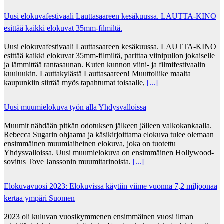
Uusi elokuvafestivaali Lauttasaareen kesäkuussa. LAUTTA-KINO
esittää kaikki elokuvat 35mm-filmiltä.
Uusi elokuvafestivaali Lauttasaareen kesäkuussa. LAUTTA-KINO
esittää kaikki elokuvat 35mm-filmiltä, parittaa viinipullon jokaiselle
ja lämmittää rantasaunan. Kuten kunnon viini- ja filmifestivaalin
kuuluukin. Lauttakylästä Lauttasaareen! Muuttoliike maalta
kaupunkiin siirtää myös tapahtumat toisaalle,
[...]
Uusi muumielokuva työn alla Yhdysvalloissa
Muumit nähdään pitkän odotuksen jälkeen jälleen valkokankaalla.
Rebecca Sugarin ohjaama ja käsikirjoittama elokuva tulee olemaan
ensimmäinen muumiaiheinen elokuva, joka on tuotettu
Yhdysvalloissa. Uusi muumielokuva on ensimmäinen Hollywood-
sovitus Tove Janssonin muumitarinoista.
[...]
Elokuvavuosi 2023: Elokuvissa käytiin viime vuonna 7,2 miljoonaa
kertaa ympäri Suomen
2023 oli kuluvan vuosikymmenen ensimmäinen vuosi ilman