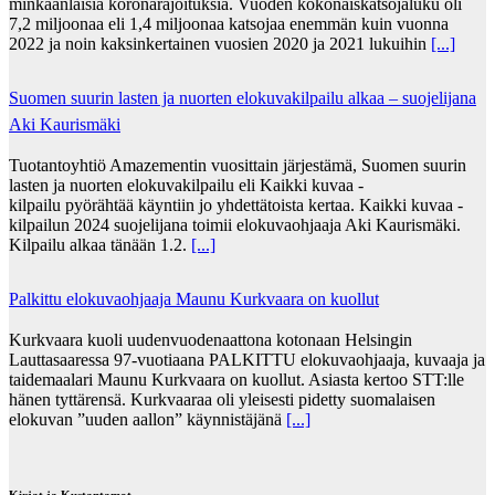
minkäänlaisia koronarajoituksia. Vuoden kokonaiskatsojaluku oli
7,2 miljoonaa eli 1,4 miljoonaa katsojaa enemmän kuin vuonna
2022 ja noin kaksinkertainen vuosien 2020 ja 2021 lukuihin
[...]
Suomen suurin lasten ja nuorten elokuvakilpailu alkaa – suojelijana
Aki Kaurismäki
Tuotantoyhtiö Amazementin vuosittain järjestämä, Suomen suurin
lasten ja nuorten elokuvakilpailu eli Kaikki kuvaa -
kilpailu pyörähtää käyntiin jo yhdettätoista kertaa. Kaikki kuvaa -
kilpailun 2024 suojelijana toimii elokuvaohjaaja Aki Kaurismäki.
Kilpailu alkaa tänään 1.2.
[...]
Palkittu elokuvaohjaaja Maunu Kurkvaara on kuollut
Kurkvaara kuoli uudenvuodenaattona kotonaan Helsingin
Lauttasaaressa 97-vuotiaana PALKITTU elokuvaohjaaja, kuvaaja ja
taidemaalari Maunu Kurkvaara on kuollut. Asiasta kertoo STT:lle
hänen tyttärensä. Kurkvaaraa oli yleisesti pidetty suomalaisen
elokuvan ”uuden aallon” käynnistäjänä
[...]
Kirjat ja Kustantamot