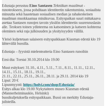
Edustaja perustuu
Eino Santasen
Tekniikan maailmat
-
runoteokseen, jossa pohditaan identiteetin rakentumista, sosiaalista
minuutta sekä haastetaan sosiaalisen median ja rahakeskeisen
maailman muokkaamaa minäkuvaa. Esityspaikan suuri mittakaava
asettaa Santasen runojen tavoin yksilön identiteetin suurennuslasin
alle. Teoksen toinen ydinteema on katsominen ja katseen kohteena
oleminen sekä raja julkisuuden ja yksityisyyden välillä.
Yleisö kuljetetaan salaiseen esityspaikkaan Kiasman edestä klo 19
lähtevällä bussilla.
Edustaja – fyysistä mielenteatteria Eino Santasen runoihin
Ensi-ilta: Torstai 30.10.2014 klo 19.00
Muut esitykset: 31.10., 4.11., 5.11., 7.11., 8.11., 11.11., 12.11.,
14.11., 15.11., 18.11., 19.11.,
21.11., 22.11., 25.11., 26.11., 28.11. ja 29.11. 2014 klo 19
Liput: 20 €
Lipunmyynti:
https://holvi.com/shop/Edustaja/
Esitys alkaa klo 19.00 Nykytaiteen museo Kiasman edestä
(Mannerheiminaukio, Helsinki)
bussikuljetuksella esityspaikkaan. Bussi on merkitty Edustaja-
julisteilla.