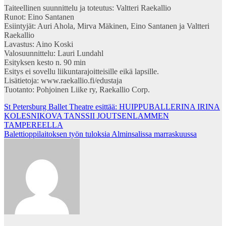
Taiteellinen suunnittelu ja toteutus: Valtteri Raekallio
Runot: Eino Santanen
Esiintyjät: Auri Ahola, Mirva Mäkinen, Eino Santanen ja Valtteri
Raekallio
Lavastus: Aino Koski
Valosuunnittelu: Lauri Lundahl
Esityksen kesto n. 90 min
Esitys ei sovellu liikuntarajoitteisille eikä lapsille.
Lisätietoja: www.raekallio.fi/edustaja
Tuotanto: Pohjoinen Liike ry, Raekallio Corp.
Post
St Petersburg Ballet Theatre esittää: HUIPPUBALLERINA IRINA
KOLESNIKOVA TANSSII JOUTSENLAMMEN
navigation
TAMPEREELLA
Balettioppilaitoksen työn tuloksia Alminsalissa marraskuussa