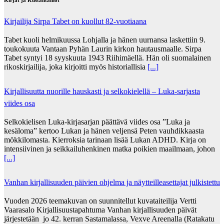
Kirjailija Sirpa Tabet on kuollut 82-vuotiaana
Tabet kuoli helmikuussa Lohjalla ja hänen uurnansa laskettiin 9.
toukokuuta Vantaan Pyhän Laurin kirkon hautausmaalle. Sirpa
Tabet syntyi 18 syyskuuta 1943 Riihimäellä. Hän oli suomalainen
rikoskirjailija, joka kirjoitti myös historiallisia
[...]
Kirjallisuutta nuorille hauskasti ja selkokielellä – Luka-sarjasta
viides osa
Selkokielisen Luka-kirjasarjan päättävä viides osa ”Luka ja
kesäloma” kertoo Lukan ja hänen veljensä Peten vauhdikkaasta
mökkilomasta. Kierroksia tarinaan lisää Lukan ADHD. Kirja on
intensiivinen ja seikkailuhenkinen matka poikien maailmaan, johon
[...]
Vanhan kirjallisuuden päivien ohjelma ja näytteilleasettajat julkistettu
Vuoden 2026 teemakuvan on suunnitellut kuvataiteilija Vertti
Vaarasalo Kirjallisuustapahtuma Vanhan kirjallisuuden päivät
järjestetään jo 42. kerran Sastamalassa, Vexve Areenalla (Ratakatu