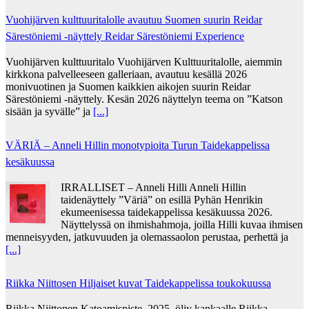
Vuohijärven kulttuuritalolle avautuu Suomen suurin Reidar
Särestöniemi -näyttely Reidar Särestöniemi Experience
Vuohijärven kulttuuritalo Vuohijärven Kulttuuritalolle, aiemmin
kirkkona palvelleeseen galleriaan, avautuu kesällä 2026
monivuotinen ja Suomen kaikkien aikojen suurin Reidar
Särestöniemi -näyttely. Kesän 2026 näyttelyn teema on ”Katson
sisään ja syvälle” ja
[...]
VÄRIÄ – Anneli Hillin monotypioita Turun Taidekappelissa
kesäkuussa
IRRALLISET – Anneli Hilli Anneli Hillin
taidenäyttely ”Väriä” on esillä Pyhän Henrikin
ekumeenisessa taidekappelissa kesäkuussa 2026.
Näyttelyssä on ihmishahmoja, joilla Hilli kuvaa ihmisen
menneisyyden, jatkuvuuden ja olemassaolon perustaa, perhettä ja
[...]
Riikka Niittosen Hiljaiset kuvat Taidekappelissa toukokuussa
Riikka Niittonen Katoamispiste, 2025, öljy kankaalle Riikka