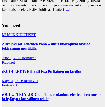
kesäteatterissa lauantaina 6.6.2026 klo 19.00. Näytelmä yhdistää
oululaisen murteen, merellisyyden ja rakkaustarinat viihdyttäväksi
kokonaisuudeksi. Esitys juhlistaa Teatteri
[...]
You missed
MUSIIKKIUUTISET
Aurajoki soi Taiteiden yönä – suuri kuorojuhla täyttää
jokirannan musiikilla
June 1, 2026
kerttuvali
Kuolleet
:KUOLLEET: Kitaristi Esa Pulliainen on kuollut
May 31, 2026
kerttuvali
Festivaalit
:OULU: TRIÁLOGO on flamencolaulun, elektronisen musiikin
ja hylätyn tilan välinen trialogi