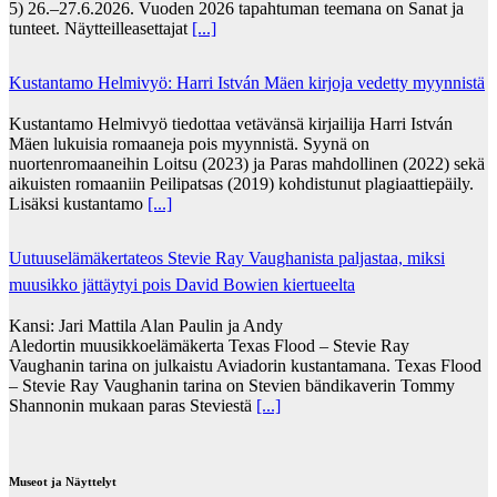
5) 26.–27.6.2026. Vuoden 2026 tapahtuman teemana on Sanat ja
tunteet. Näytteilleasettajat
[...]
Kustantamo Helmivyö: Harri István Mäen kirjoja vedetty myynnistä
Kustantamo Helmivyö tiedottaa vetävänsä kirjailija Harri István
Mäen lukuisia romaaneja pois myynnistä. Syynä on
nuortenromaaneihin Loitsu (2023) ja Paras mahdollinen (2022) sekä
aikuisten romaaniin Peilipatsas (2019) kohdistunut plagiaattiepäily.
Lisäksi kustantamo
[...]
Uutuuselämäkertateos Stevie Ray Vaughanista paljastaa, miksi
muusikko jättäytyi pois David Bowien kiertueelta
Kansi: Jari Mattila Alan Paulin ja Andy
Aledortin muusikkoelämäkerta Texas Flood – Stevie Ray
Vaughanin tarina on julkaistu Aviadorin kustantamana. Texas Flood
– Stevie Ray Vaughanin tarina on Stevien bändikaverin Tommy
Shannonin mukaan paras Steviestä
[...]
Museot ja Näyttelyt