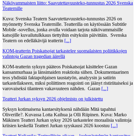
Näkövammaisten liitto: Saavutettavuusteko-tunnustus 2026 Svenska
Teaternille
Kuva: Svenska Teatern Saavutettavuusteko-tunnustus 2026 on
myönnetty Svenska Teaternille. Teatterilla on käytössään Subtitle
Mobile -sovellus, jonka avulla voidaan tarjota näkövammaisille
katsojille kuvailutulkkaus tiettyihin esityksiin päivittäin. Svenska
Teatern on edelläkävijä teatterin
[...]
KOM-teatterin Poiskatsojat tarkastelee suomalaisten poliitikkojen
valintoja Gazan tragedian äärellä
KOM-teatterin syksyn pääteos Poiskatsojat käsittelee Gazan
kansanmurhaaa ja länsimaiden reaktioita siihen. Dokumentaarinen
teos yhdistää faktapohjaisen taustatyön, analyysin ja satiirin
tarkastellakseen, miksi poliittinen reagointi on jäänyt ristiriitaiseksi ja
varovaiseksi tilanteen vakavuuteen nähden. Gazan
[...]
Teatteri Jurkan syksyn 2026 ohjelmisto on julkistettu
Syksyn kotimaisena kantaesityksenä nähdään Mitä tapahtui
Oliverille?. Kuvassa Lotta Kaihua ja Olli Riipinen. Kuva: Marko
Mäkinen Teatteri Jurkan syksy 2026 tarkastelee moraalisia valintoja
kriisien keskellä Teatteri Jurkan syyskausi 2026 koostuu
[...]
Teatteri Neliapila: Toripolliisin aikaan – laulunäytelmän kantaesitys