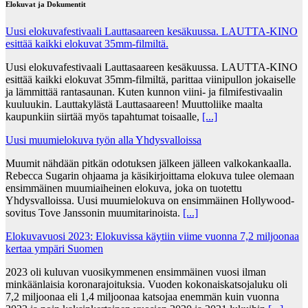
Elokuvat ja Dokumentit
Uusi elokuvafestivaali Lauttasaareen kesäkuussa. LAUTTA-KINO
esittää kaikki elokuvat 35mm-filmiltä.
Uusi elokuvafestivaali Lauttasaareen kesäkuussa. LAUTTA-KINO
esittää kaikki elokuvat 35mm-filmiltä, parittaa viinipullon jokaiselle
ja lämmittää rantasaunan. Kuten kunnon viini- ja filmifestivaalin
kuuluukin. Lauttakylästä Lauttasaareen! Muuttoliike maalta
kaupunkiin siirtää myös tapahtumat toisaalle,
[...]
Uusi muumielokuva työn alla Yhdysvalloissa
Muumit nähdään pitkän odotuksen jälkeen jälleen valkokankaalla.
Rebecca Sugarin ohjaama ja käsikirjoittama elokuva tulee olemaan
ensimmäinen muumiaiheinen elokuva, joka on tuotettu
Yhdysvalloissa. Uusi muumielokuva on ensimmäinen Hollywood-
sovitus Tove Janssonin muumitarinoista.
[...]
Elokuvavuosi 2023: Elokuvissa käytiin viime vuonna 7,2 miljoonaa
kertaa ympäri Suomen
2023 oli kuluvan vuosikymmenen ensimmäinen vuosi ilman
minkäänlaisia koronarajoituksia. Vuoden kokonaiskatsojaluku oli
7,2 miljoonaa eli 1,4 miljoonaa katsojaa enemmän kuin vuonna