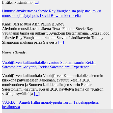
Lisäksi kustantamo
[...]
Uutuuselämäkertateos Stevie Ray Vaughanista paljastaa, miksi
muusikko jättäytyi pois David Bowien kiertueelta
Kansi: Jari Mattila Alan Paulin ja Andy
Aledortin muusikkoelämäkerta Texas Flood – Stevie Ray
Vaughanin tarina on julkaistu Aviadorin kustantamana. Texas Flood
– Stevie Ray Vaughanin tarina on Stevien bändikaverin Tommy
Shannonin mukaan paras Steviestä
[...]
Museot ja Näyttelyt
Vuohijärven kulttuuritalolle avautuu Suomen suurin Reidar
Särestöniemi -näyttely Reidar Särestöniemi Experience
Vuohijärven kulttuuritalo Vuohijärven Kulttuuritalolle, aiemmin
kirkkona palvelleeseen galleriaan, avautuu kesällä 2026
monivuotinen ja Suomen kaikkien aikojen suurin Reidar
Särestöniemi -näyttely. Kesän 2026 näyttelyn teema on ”Katson
sisään ja syvälle” ja
[...]
VÄRIÄ – Anneli Hillin monotypioita Turun Taidekappelissa
kesäkuussa