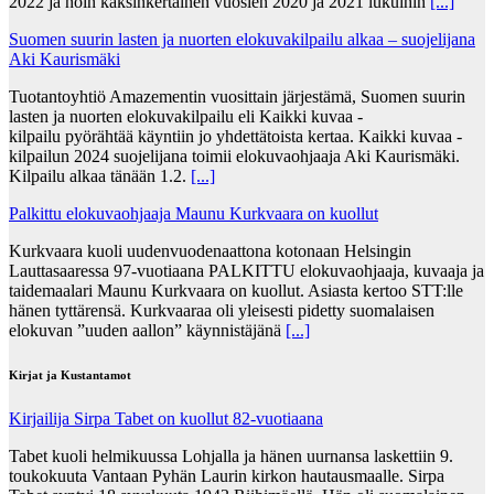
2022 ja noin kaksinkertainen vuosien 2020 ja 2021 lukuihin
[...]
Suomen suurin lasten ja nuorten elokuvakilpailu alkaa – suojelijana
Aki Kaurismäki
Tuotantoyhtiö Amazementin vuosittain järjestämä, Suomen suurin
lasten ja nuorten elokuvakilpailu eli Kaikki kuvaa -
kilpailu pyörähtää käyntiin jo yhdettätoista kertaa. Kaikki kuvaa -
kilpailun 2024 suojelijana toimii elokuvaohjaaja Aki Kaurismäki.
Kilpailu alkaa tänään 1.2.
[...]
Palkittu elokuvaohjaaja Maunu Kurkvaara on kuollut
Kurkvaara kuoli uudenvuodenaattona kotonaan Helsingin
Lauttasaaressa 97-vuotiaana PALKITTU elokuvaohjaaja, kuvaaja ja
taidemaalari Maunu Kurkvaara on kuollut. Asiasta kertoo STT:lle
hänen tyttärensä. Kurkvaaraa oli yleisesti pidetty suomalaisen
elokuvan ”uuden aallon” käynnistäjänä
[...]
Kirjat ja Kustantamot
Kirjailija Sirpa Tabet on kuollut 82-vuotiaana
Tabet kuoli helmikuussa Lohjalla ja hänen uurnansa laskettiin 9.
toukokuuta Vantaan Pyhän Laurin kirkon hautausmaalle. Sirpa