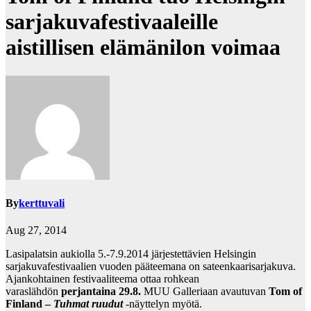
sarjakuvafestivaaleille
aistillisen elämänilon voimaa
By
kerttuvali
Aug 27, 2014
Lasipalatsin aukiolla 5.-7.9.2014 järjestettävien Helsingin
sarjakuvafestivaalien vuoden pääteemana on sateenkaarisarjakuva.
Ajankohtainen festivaaliteema ottaa rohkean
varaslähdön
perjantaina 29.8.
MUU Galleriaan avautuvan
Tom of
Finland –
Tuhmat ruudut
-näyttelyn myötä.