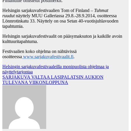
Finlandille omistetut postimerkit.
Helsingin sarjakuvafestivaalien Tom of Finland –
Tuhmat
ruudut
näyttely MUU Galleriassa 29.8.-28.9.2014, osoitteessa
Lönnrotinkatu 33. Näyttely on osa Setan 40-vuotisjuhlavuoden
tapahtumia.
Helsingin sarjakuvafestivaalit on pääsymaksuton ja kaikille avoin
kulttuuritapahtuma.
Festivaalien koko ohjelma on nähtävissä
osoitteessa
www.sarjakuvafestivaalit.fi
.
Post
Helsingin sarjakuvafestivaaleilla monipuolista ohjelmaa ja
näyttelytarjontaa
navigation
SARJAKUVA VALTAA LASIPALATSIN AUKION
TULEVANA VIIKONLOPPUNA