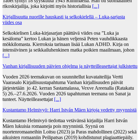
Tabet syntyi 18 syyskuuta 1943 Riihimäellä. Hän oli suomalainen
rikoskirjailija, joka kirjoitti myös historiallisia
[...]
Kirjallisuutta nuorille hauskasti ja selkokielellä – Luka-sarjasta
viides osa
Selkokielisen Luka-kirjasarjan päättävä viides osa ”Luka ja
kesäloma” kertoo Lukan ja hänen veljensä Peten vauhdikkaasta
mökkilomasta. Kierroksia tarinaan lisää Lukan ADHD. Kirja on
intensiivinen ja seikkailuhenkinen matka poikien maailmaan, johon
[...]
Vanhan kirjallisuuden päivien ohjelma ja näytteilleasettajat julkistettu
Vuoden 2026 teemakuvan on suunnitellut kuvataiteilija Vertti
Vaarasalo Kirjallisuustapahtuma Vanhan kirjallisuuden päivät
järjestetään jo 42. kerran Sastamalassa, Vexve Areenalla (Ratakatu
5) 26.–27.6.2026. Vuoden 2026 tapahtuman teemana on Sanat ja
tunteet. Näytteilleasettajat
[...]
Kustantamo Helmivyö: Harri István Mäen kirjoja vedetty myynnistä
Kustantamo Helmivyö tiedottaa vetävänsä kirjailija Harri István
Mäen lukuisia romaaneja pois myynnistä. Syynä on
nuortenromaaneihin Loitsu (2023) ja Paras mahdollinen (2022) sekä
aikuisten romaaniin Peilipatsas (2019) kohdistunut plagiaattiepäily.