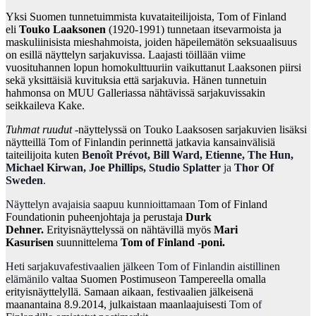
Yksi Suomen tunnetuimmista kuvataiteilijoista, Tom of Finland
eli
Touko Laaksonen
(1920-1991) tunnetaan itsevarmoista ja
maskuliinisista mieshahmoista, joiden häpeilemätön seksuaalisuus
on esillä näyttelyn sarjakuvissa. Laajasti töillään viime
vuosituhannen lopun homokulttuuriin vaikuttanut Laaksonen piirsi
sekä yksittäisiä kuvituksia että sarjakuvia. Hänen tunnetuin
hahmonsa on MUU Galleriassa nähtävissä sarjakuvissakin
seikkaileva Kake.
Tuhmat ruudut
-näyttelyssä on Touko Laaksosen sarjakuvien lisäksi
näytteillä Tom of Finlandin perinnettä jatkavia kansainvälisiä
taiteilijoita kuten
Benoît Prévot, Bill Ward, Etienne, The Hun,
Michael Kirwan, Joe Phillips, Studio Splatter
ja
Thor Of
Sweden
.
Näyttelyn avajaisia saapuu kunnioittamaan
Tom of Finland
Foundationin puheenjohtaja ja perustaja
Durk
Dehner.
Erityisnäyttelyssä on nähtävillä myös
Mari
Kasurisen
suunnittelema
Tom of Finland -poni.
Heti sarjakuvafestivaalien jälkeen Tom of Finlandin aistillinen
elämänilo
valtaa Suomen Postimuseon Tampereella omalla
erityisnäyttelyllä. Samaan aikaan, festivaalien jälkeisenä
maanantaina 8.9.2014, julkaistaan maanlaajuisesti
Tom of