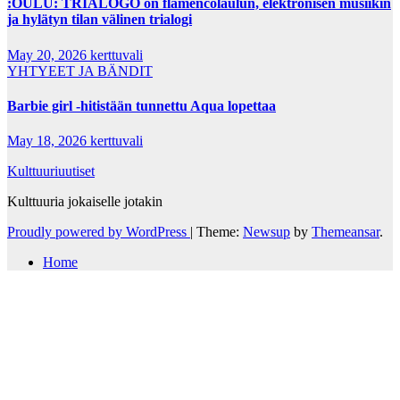
:OULU: TRIÁLOGO on flamencolaulun, elektronisen musiikin
ja hylätyn tilan välinen trialogi
May 20, 2026
kerttuvali
YHTYEET JA BÄNDIT
Barbie girl -hitistään tunnettu Aqua lopettaa
May 18, 2026
kerttuvali
Kulttuuriuutiset
Kulttuuria jokaiselle jotakin
Proudly powered by WordPress
|
Theme:
Newsup
by
Themeansar
.
Home