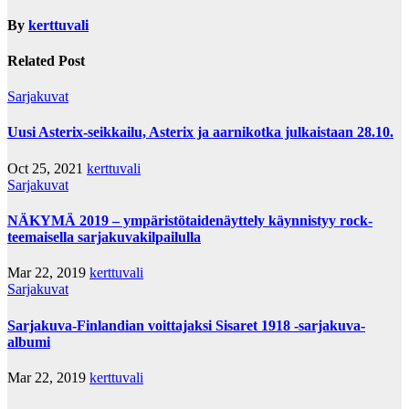
By
kerttuvali
Related Post
Sarjakuvat
Uusi Asterix-seikkailu, Asterix ja aarnikotka julkaistaan 28.10.
Oct 25, 2021
kerttuvali
Sarjakuvat
NÄKYMÄ 2019 – ympäristötaidenäyttely käynnistyy rock-
teemaisella sarjakuvakilpailulla
Mar 22, 2019
kerttuvali
Sarjakuvat
Sarjakuva-Finlandian voittajaksi Sisaret 1918 -sarjakuva-
albumi
Mar 22, 2019
kerttuvali