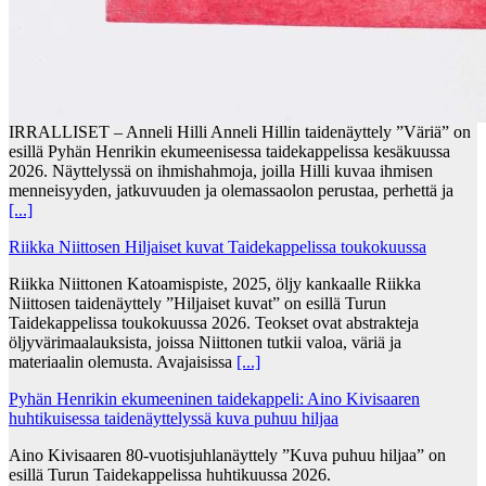
IRRALLISET – Anneli Hilli Anneli Hillin taidenäyttely ”Väriä” on
esillä Pyhän Henrikin ekumeenisessa taidekappelissa kesäkuussa
2026. Näyttelyssä on ihmishahmoja, joilla Hilli kuvaa ihmisen
menneisyyden, jatkuvuuden ja olemassaolon perustaa, perhettä ja
[...]
Riikka Niittosen Hiljaiset kuvat Taidekappelissa toukokuussa
Riikka Niittonen Katoamispiste, 2025, öljy kankaalle Riikka
Niittosen taidenäyttely ”Hiljaiset kuvat” on esillä Turun
Taidekappelissa toukokuussa 2026. Teokset ovat abstrakteja
öljyvärimaalauksista, joissa Niittonen tutkii valoa, väriä ja
materiaalin olemusta. Avajaisissa
[...]
Pyhän Henrikin ekumeeninen taidekappeli: Aino Kivisaaren
huhtikuisessa taidenäyttelyssä kuva puhuu hiljaa
Aino Kivisaaren 80-vuotisjuhlanäyttely ”Kuva puhuu hiljaa” on
esillä Turun Taidekappelissa huhtikuussa 2026.