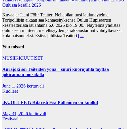
Oulussa kesällä 2026
Kuvaaja: Jaani Föhr Teatteri Neliapilan uusi laulunäytelmä
Toripolliisin aikaan saa kantaesityksensä Oulun Hupisaarten
kesäteatterissa lauantaina 6.6.2026 klo 19.00. Näytelmä yhdistää
oululaisen murteen, merellisyyden ja rakkaustarinat viihdyttäväksi
kokonaisuudeksi. Esitys juhlistaa Teatteri
[...]
You missed
MUSIIKKIUUTISET
Aurajoki soi Taiteiden yönä – suuri kuorojuhla täyttää
jokirannan musiikilla
June 1, 2026
kerttuvali
Kuolleet
:KUOLLEET: Kitaristi Esa Pulliainen on kuollut
May 31, 2026
kerttuvali
Festivaalit