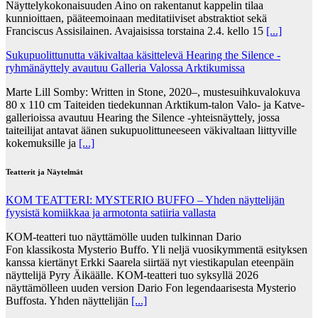
Näyttelykokonaisuuden Aino on rakentanut kappelin tilaa
kunnioittaen, pääteemoinaan meditatiiviset abstraktiot sekä
Franciscus Assisilainen. Avajaisissa torstaina 2.4. kello 15
[...]
Sukupuolittunutta väkivaltaa käsittelevä Hearing the Silence -
ryhmänäyttely avautuu Galleria Valossa Arktikumissa
Marte Lill Somby: Written in Stone, 2020–, mustesuihkuvalokuva
80 x 110 cm Taiteiden tiedekunnan Arktikum-talon Valo- ja Katve-
gallerioissa avautuu Hearing the Silence -yhteisnäyttely, jossa
taiteilijat antavat äänen sukupuolittuneeseen väkivaltaan liittyville
kokemuksille ja
[...]
Teatterit ja Näytelmät
KOM TEATTERI: MYSTERIO BUFFO – Yhden näyttelijän
fyysistä komiikkaa ja armotonta satiiria vallasta
KOM-teatteri tuo näyttämölle uuden tulkinnan Dario
Fon klassikosta Mysterio Buffo. Yli neljä vuosikymmentä esityksen
kanssa kiertänyt Erkki Saarela siirtää nyt viestikapulan eteenpäin
näyttelijä Pyry Äikäälle. KOM-teatteri tuo syksyllä 2026
näyttämölleen uuden version Dario Fon legendaarisesta Mysterio
Buffosta. Yhden näyttelijän
[...]