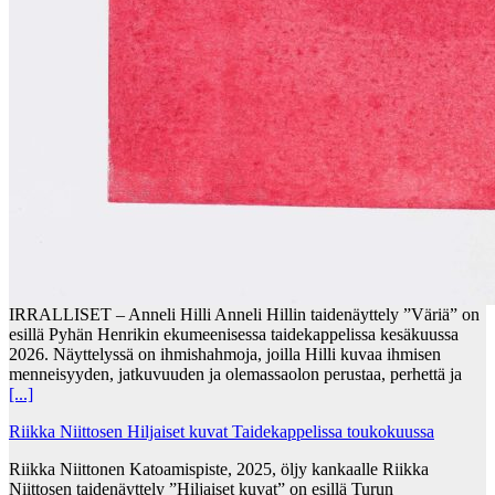
IRRALLISET – Anneli Hilli Anneli Hillin taidenäyttely ”Väriä” on
esillä Pyhän Henrikin ekumeenisessa taidekappelissa kesäkuussa
2026. Näyttelyssä on ihmishahmoja, joilla Hilli kuvaa ihmisen
menneisyyden, jatkuvuuden ja olemassaolon perustaa, perhettä ja
[...]
Riikka Niittosen Hiljaiset kuvat Taidekappelissa toukokuussa
Riikka Niittonen Katoamispiste, 2025, öljy kankaalle Riikka
Niittosen taidenäyttely ”Hiljaiset kuvat” on esillä Turun