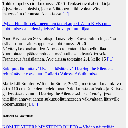
Taidekappelissa toukokuussa 2026. Teokset ovat abstrakteja
öljyvärimaalauksista, joissa Niittonen tutkii valoa, väriä ja
materiaalin olemusta. Avajaisissa
[...]
Pyhän Henrikin ekumeeninen taidekappeli: Aino Kivisaaren
huhtikuisessa taidenäyttelyssä kuva puhuu hiljaa
Aino Kivisaaren 80-vuotisjuhlanäyttely ”Kuva puhuu hiljaa” on
esillä Turun Taidekappelissa huhtikuussa 2026.
Näyttelykokonaisuuden Aino on rakentanut kappelin tilaa
kunnioittaen, pääteemoinaan meditatiiviset abstraktiot sekä
Franciscus Assisilainen. Avajaisissa torstaina 2.4. kello 15
[...]
Sukupuolittunutta väkivaltaa käsittelevä Hearing the Silence -
ryhmänäyttely avautuu Galleria Valossa Arktikumissa
Marte Lill Somby: Written in Stone, 2020–, mustesuihkuvalokuva
80 x 110 cm Taiteiden tiedekunnan Arktikum-talon Valo- ja Katve-
gallerioissa avautuu Hearing the Silence -yhteisnäyttely, jossa
taiteilijat antavat äänen sukupuolittuneeseen väkivaltaan liittyville
kokemuksille ja
[...]
Teatterit ja Näytelmät
KOM TEATTERI: MYSTERIO BUFFO – Yhden näyttelijän