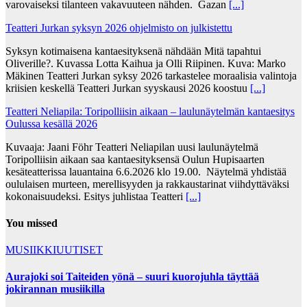
varovaiseksi tilanteen vakavuuteen nähden. Gazan
[...]
Teatteri Jurkan syksyn 2026 ohjelmisto on julkistettu
Syksyn kotimaisena kantaesityksenä nähdään Mitä tapahtui
Oliverille?. Kuvassa Lotta Kaihua ja Olli Riipinen. Kuva: Marko
Mäkinen Teatteri Jurkan syksy 2026 tarkastelee moraalisia valintoja
kriisien keskellä Teatteri Jurkan syyskausi 2026 koostuu
[...]
Teatteri Neliapila: Toripolliisin aikaan – laulunäytelmän kantaesitys
Oulussa kesällä 2026
Kuvaaja: Jaani Föhr Teatteri Neliapilan uusi laulunäytelmä
Toripolliisin aikaan saa kantaesityksensä Oulun Hupisaarten
kesäteatterissa lauantaina 6.6.2026 klo 19.00. Näytelmä yhdistää
oululaisen murteen, merellisyyden ja rakkaustarinat viihdyttäväksi
kokonaisuudeksi. Esitys juhlistaa Teatteri
[...]
You missed
MUSIIKKIUUTISET
Aurajoki soi Taiteiden yönä – suuri kuorojuhla täyttää
jokirannan musiikilla