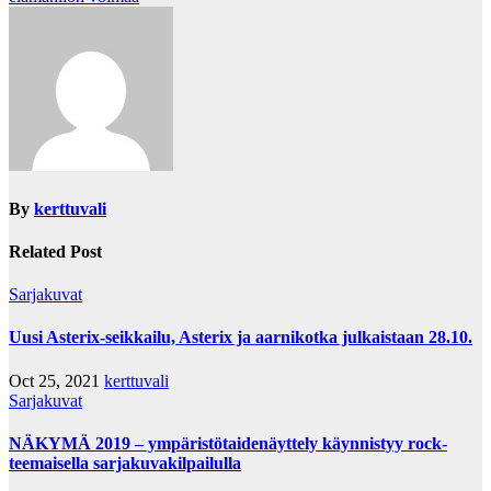
By
kerttuvali
Related Post
Sarjakuvat
Uusi Asterix-seikkailu, Asterix ja aarnikotka julkaistaan 28.10.
Oct 25, 2021
kerttuvali
Sarjakuvat
NÄKYMÄ 2019 – ympäristötaidenäyttely käynnistyy rock-
teemaisella sarjakuvakilpailulla