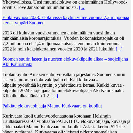
Yhdysvalloissa. Uusi muumielokuva on ensimmäinen Hollywood-
sovitus Tove Janssonin muumitarinoista.
[...]
Elokuvavuosi 2023: Elokuvissa käytiin viime vuonna 7,2 miljoonaa
kertaa ympäri Suomen
2023 oli kuluvan vuosikymmenen ensimmäinen vuosi ilman
minkäänlaisia koronarajoituksia. Vuoden kokonaiskatsojaluku oli
7,2 miljoonaa eli 1,4 miljoonaa katsojaa enemmän kuin vuonna
2022 ja noin kaksinkertainen vuosien 2020 ja 2021 lukuihin
[...]
Suomen suurin lasten ja nuorten elokuvakilpailu alkaa – suojelijana
Aki Kaurismäki
Tuotantoyhtiö Amazementin vuosittain järjestämä, Suomen suurin
lasten ja nuorten elokuvakilpailu eli Kaikki kuvaa -
kilpailu pyörähtää käyntiin jo yhdettätoista kertaa. Kaikki kuvaa -
kilpailun 2024 suojelijana toimii elokuvaohjaaja Aki Kaurismäki.
Kilpailu alkaa tänään 1.2.
[...]
Palkittu elokuvaohjaaja Maunu Kurkvaara on kuollut
Kurkvaara kuoli uudenvuodenaattona kotonaan Helsingin
Lauttasaaressa 97-vuotiaana PALKITTU elokuvaohjaaja, kuvaaja ja
taidemaalari Maunu Kurkvaara on kuollut. Asiasta kertoo STT:lle
hänen tyttärensä. Kurkvaaraa oli yleisesti pidetty suomalaisen