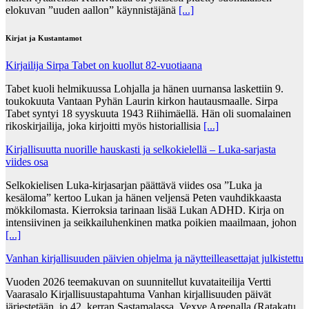
elokuvan ”uuden aallon” käynnistäjänä
[...]
Kirjat ja Kustantamot
Kirjailija Sirpa Tabet on kuollut 82-vuotiaana
Tabet kuoli helmikuussa Lohjalla ja hänen uurnansa laskettiin 9.
toukokuuta Vantaan Pyhän Laurin kirkon hautausmaalle. Sirpa
Tabet syntyi 18 syyskuuta 1943 Riihimäellä. Hän oli suomalainen
rikoskirjailija, joka kirjoitti myös historiallisia
[...]
Kirjallisuutta nuorille hauskasti ja selkokielellä – Luka-sarjasta
viides osa
Selkokielisen Luka-kirjasarjan päättävä viides osa ”Luka ja
kesäloma” kertoo Lukan ja hänen veljensä Peten vauhdikkaasta
mökkilomasta. Kierroksia tarinaan lisää Lukan ADHD. Kirja on
intensiivinen ja seikkailuhenkinen matka poikien maailmaan, johon
[...]
Vanhan kirjallisuuden päivien ohjelma ja näytteilleasettajat julkistettu
Vuoden 2026 teemakuvan on suunnitellut kuvataiteilija Vertti
Vaarasalo Kirjallisuustapahtuma Vanhan kirjallisuuden päivät
järjestetään jo 42. kerran Sastamalassa, Vexve Areenalla (Ratakatu