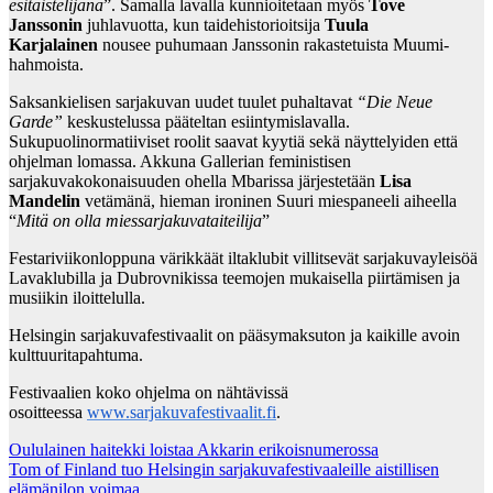
esitaistelijana
”. Samalla lavalla kunnioitetaan myös
Tove
Janssonin
juhlavuotta, kun taidehistorioitsija
Tuula
Karjalainen
nousee puhumaan Janssonin rakastetuista Muumi-
hahmoista.
Saksankielisen sarjakuvan uudet tuulet puhaltavat
“Die Neue
Garde”
keskustelussa pääteltan esiintymislavalla.
Sukupuolinormatiiviset roolit saavat kyytiä sekä näyttelyiden että
ohjelman lomassa. Akkuna Gallerian feministisen
sarjakuvakokonaisuuden ohella Mbarissa
järjestetään
Lisa
Mandelin
vetämänä, hieman ironinen Suuri miespaneeli aiheella
“
Mitä on olla miessarjakuvataiteilija
”
Festariviikonloppuna värikkäät iltaklubit villitsevät sarjakuvayleisöä
Lavaklubilla ja Dubrovnikissa teemojen mukaisella piirtämisen ja
musiikin iloittelulla.
Helsingin sarjakuvafestivaalit on pääsymaksuton ja kaikille avoin
kulttuuritapahtuma.
Festivaalien koko ohjelma on nähtävissä
osoitteessa
www.sarjakuvafestivaalit.fi
.
Post
Oululainen haitekki loistaa Akkarin erikoisnumerossa
Tom of Finland tuo Helsingin sarjakuvafestivaaleille aistillisen
navigation
elämänilon voimaa