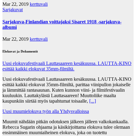
Mar 22, 2019
kerttuvali
Sarjakuvat
Sarjakuva-Finlandian voittajaksi Sisaret 1918 -sarjakuva-
albumi
Mar 22, 2019
kerttuvali
Elokuvat ja Dokumentit
Uusi elokuvafestivaali Lauttasaareen kesäkuussa. LAUTTA-KINO
esittää kaikki elokuvat 35mm-filmiltä.
Uusi elokuvafestivaali Lauttasaareen kesäkuussa. LAUTTA-KINO
esittää kaikki elokuvat 35mm-filmiltä, parittaa viinipullon jokaiselle
ja lämmittää rantasaunan. Kuten kunnon viini- ja filmifestivaalin
kuuluukin. Lauttakylästä Lauttasaareen! Muuttoliike maalta
kaupunkiin siirtää myös tapahtumat toisaalle,
[...]
Uusi muumielokuva työn alla Yhdysvalloissa
Muumit nähdään pitkän odotuksen jälkeen jälleen valkokankaalla.
Rebecca Sugarin ohjaama ja käsikirjoittama elokuva tulee olemaan
ensimmäinen muumiaiheinen elokuva, joka on tuotettu