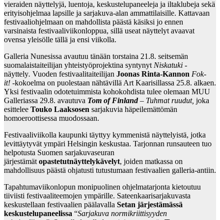
vieraiden näyttelyjä, luentoja, keskustelupaneeleja ja iltaklubeja sekä
erityisohjelmaa lapsille ja sarjakuva-alan ammattilaisille. Kattavaan
festivaaliohjelmaan on mahdollista päästä käsiksi jo ennen
varsinaista festivaaliviikonloppua, sillä useat näyttelyt avaavat
ovensa yleisölle tällä ja ensi viikolla.
Galleria Nunesissa avautuu tänään torstaina 21.8. seitsemän
suomalaistaiteilijan yhteistyöprojektina syntynyt
Niskatuki
-
näyttely
.
Vuoden festivaalitaiteilijan
Joonas Rinta-Kannon
Fok-
it!
-kokoelma on puolestaan nähtävillä Art Kaarisillassa 25.8. alkaen.
Yksi festivaalin odotetuimmista kohokohdista tulee olemaan MUU
Galleriassa 29.8. avautuva
Tom of Finland
–
Tuhmat ruudut,
joka
esittelee
Touko Laaksosen
sarjakuvia häpeilemättömän
homoeroottisessa muodossaan.
Festivaaliviikolla kaupunki täyttyy kymmenistä näyttelyistä, jotka
levittäytyvät ympäri Helsingin keskustaa. Tarjonnan runsauteen tuo
helpotusta Suomen sarjakuvaseuran
järjestämät
opastetut
näyttelykävelyt
, joiden matkassa on
mahdollisuus päästä ohjatusti tutustumaan festivaalien galleria-antiin.
Tapahtumaviikonlopun monipuolinen ohjelmatarjonta kietoutuu
tiiviisti festivaaliteemojen ympärille. Sateenkaarisarjakuvasta
keskustellaan festivaalien päälavalla
Setan järjestämässä
keskustelupaneelissa
“
Sarjakuva normikriittisyyden