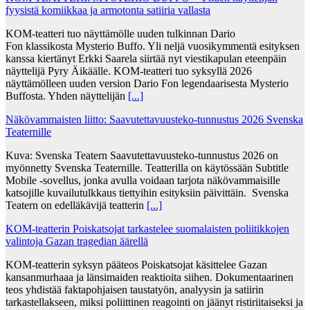
fyysistä komiikkaa ja armotonta satiiria vallasta
KOM-teatteri tuo näyttämölle uuden tulkinnan Dario
Fon klassikosta Mysterio Buffo. Yli neljä vuosikymmentä esityksen
kanssa kiertänyt Erkki Saarela siirtää nyt viestikapulan eteenpäin
näyttelijä Pyry Äikäälle. KOM-teatteri tuo syksyllä 2026
näyttämölleen uuden version Dario Fon legendaarisesta Mysterio
Buffosta. Yhden näyttelijän
[...]
Näkövammaisten liitto: Saavutettavuusteko-tunnustus 2026 Svenska
Teaternille
Kuva: Svenska Teatern Saavutettavuusteko-tunnustus 2026 on
myönnetty Svenska Teaternille. Teatterilla on käytössään Subtitle
Mobile -sovellus, jonka avulla voidaan tarjota näkövammaisille
katsojille kuvailutulkkaus tiettyihin esityksiin päivittäin. Svenska
Teatern on edelläkävijä teatterin
[...]
KOM-teatterin Poiskatsojat tarkastelee suomalaisten poliitikkojen
valintoja Gazan tragedian äärellä
KOM-teatterin syksyn pääteos Poiskatsojat käsittelee Gazan
kansanmurhaaa ja länsimaiden reaktioita siihen. Dokumentaarinen
teos yhdistää faktapohjaisen taustatyön, analyysin ja satiirin
tarkastellakseen, miksi poliittinen reagointi on jäänyt ristiriitaiseksi ja