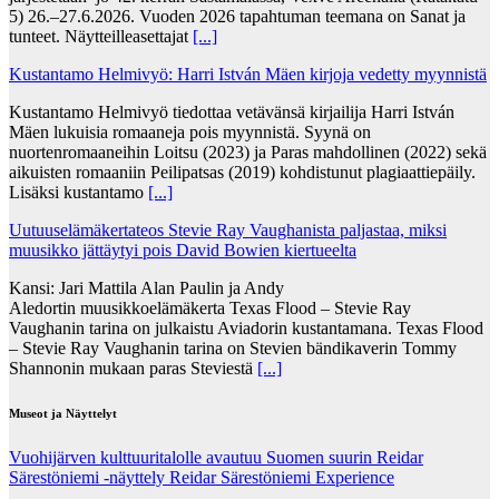
5) 26.–27.6.2026. Vuoden 2026 tapahtuman teemana on Sanat ja
tunteet. Näytteilleasettajat
[...]
Kustantamo Helmivyö: Harri István Mäen kirjoja vedetty myynnistä
Kustantamo Helmivyö tiedottaa vetävänsä kirjailija Harri István
Mäen lukuisia romaaneja pois myynnistä. Syynä on
nuortenromaaneihin Loitsu (2023) ja Paras mahdollinen (2022) sekä
aikuisten romaaniin Peilipatsas (2019) kohdistunut plagiaattiepäily.
Lisäksi kustantamo
[...]
Uutuuselämäkertateos Stevie Ray Vaughanista paljastaa, miksi
muusikko jättäytyi pois David Bowien kiertueelta
Kansi: Jari Mattila Alan Paulin ja Andy
Aledortin muusikkoelämäkerta Texas Flood – Stevie Ray
Vaughanin tarina on julkaistu Aviadorin kustantamana. Texas Flood
– Stevie Ray Vaughanin tarina on Stevien bändikaverin Tommy
Shannonin mukaan paras Steviestä
[...]
Museot ja Näyttelyt
Vuohijärven kulttuuritalolle avautuu Suomen suurin Reidar
Särestöniemi -näyttely Reidar Särestöniemi Experience