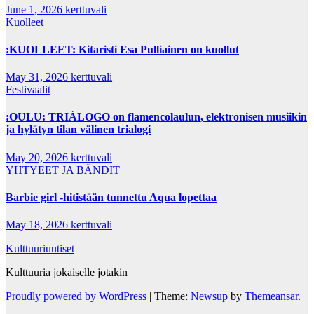
June 1, 2026
kerttuvali
Kuolleet
:KUOLLEET: Kitaristi Esa Pulliainen on kuollut
May 31, 2026
kerttuvali
Festivaalit
:OULU: TRIÁLOGO on flamencolaulun, elektronisen musiikin
ja hylätyn tilan välinen trialogi
May 20, 2026
kerttuvali
YHTYEET JA BÄNDIT
Barbie girl -hitistään tunnettu Aqua lopettaa
May 18, 2026
kerttuvali
Kulttuuriuutiset
Kulttuuria jokaiselle jotakin
Proudly powered by WordPress
|
Theme:
Newsup
by
Themeansar
.