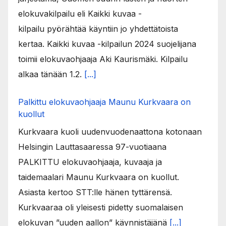
elokuvakilpailu eli Kaikki kuvaa -
kilpailu pyörähtää käyntiin jo yhdettätoista
kertaa. Kaikki kuvaa -kilpailun 2024 suojelijana
toimii elokuvaohjaaja Aki Kaurismäki. Kilpailu
alkaa tänään 1.2.
[...]
Palkittu elokuvaohjaaja Maunu Kurkvaara on
kuollut
Kurkvaara kuoli uudenvuodenaattona kotonaan
Helsingin Lauttasaaressa 97-vuotiaana
PALKITTU elokuvaohjaaja, kuvaaja ja
taidemaalari Maunu Kurkvaara on kuollut.
Asiasta kertoo STT:lle hänen tyttärensä.
Kurkvaaraa oli yleisesti pidetty suomalaisen
elokuvan ”uuden aallon” käynnistäjänä
[...]