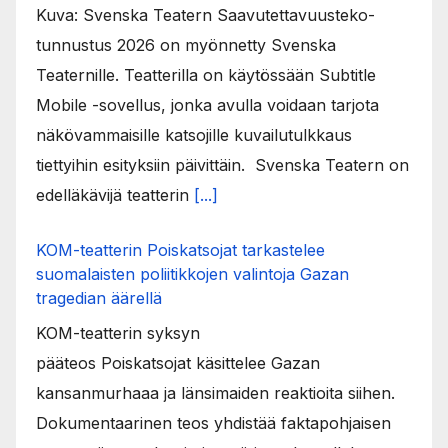
Kuva: Svenska Teatern Saavutettavuusteko-
tunnustus 2026 on myönnetty Svenska
Teaternille. Teatterilla on käytössään Subtitle
Mobile -sovellus, jonka avulla voidaan tarjota
näkövammaisille katsojille kuvailutulkkaus
tiettyihin esityksiin päivittäin. Svenska Teatern on
edelläkävijä teatterin
[...]
KOM-teatterin Poiskatsojat tarkastelee
suomalaisten poliitikkojen valintoja Gazan
tragedian äärellä
KOM-teatterin syksyn
pääteos Poiskatsojat käsittelee Gazan
kansanmurhaaa ja länsimaiden reaktioita siihen.
Dokumentaarinen teos yhdistää faktapohjaisen