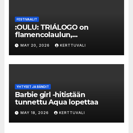
FESTIVAALIT
:OULU: TRIÁLOGO on
flamencolaulun,
elektronisen musiikin ja
MAY 20, 2026
KERTTUVALI
hylätyn tilan välinen trialogi
YHTYEET JA BÄNDIT
Barbie girl -hitistään
tunnettu Aqua lopettaa
MAY 18, 2026
KERTTUVALI