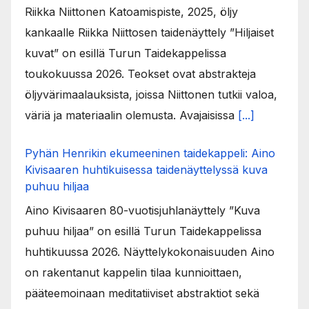
Riikka Niittonen Katoamispiste, 2025, öljy
kankaalle Riikka Niittosen taidenäyttely ”Hiljaiset
kuvat” on esillä Turun Taidekappelissa
toukokuussa 2026. Teokset ovat abstrakteja
öljyvärimaalauksista, joissa Niittonen tutkii valoa,
väriä ja materiaalin olemusta. Avajaisissa
[...]
Pyhän Henrikin ekumeeninen taidekappeli: Aino
Kivisaaren huhtikuisessa taidenäyttelyssä kuva
puhuu hiljaa
Aino Kivisaaren 80-vuotisjuhlanäyttely ”Kuva
puhuu hiljaa” on esillä Turun Taidekappelissa
huhtikuussa 2026. Näyttelykokonaisuuden Aino
on rakentanut kappelin tilaa kunnioittaen,
pääteemoinaan meditatiiviset abstraktiot sekä