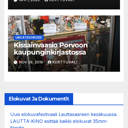
UNCATEGORIZED
Kissainvaasio Porvoon
kaupunginkirjastossa
NOV 29, 2019
KERTTUVALI
Elokuvat Ja Dokumentit
Uusi elokuvafestivaali Lauttasaareen kesäkuussa.
LAUTTA-KINO esittää kaikki elokuvat 35mm-
filmiltä.