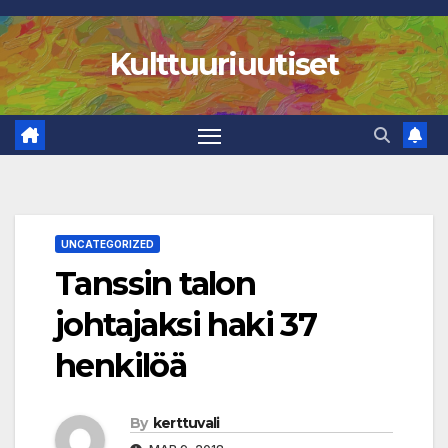
Skip
to
Kulttuuriuutiset
content
UNCATEGORIZED
Tanssin talon
johtajaksi haki 37
henkilöä
By
kerttuvali