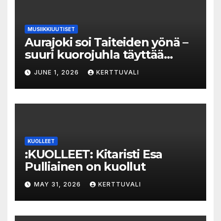
MUSIIKKIUUTISET
Aurajoki soi Taiteiden yönä –
suuri kuorojuhla täyttää
jokirannan musiikilla
JUNE 1, 2026
KERTTUVALI
KUOLLEET
:KUOLLEET: Kitaristi Esa
Pulliainen on kuollut
MAY 31, 2026
KERTTUVALI