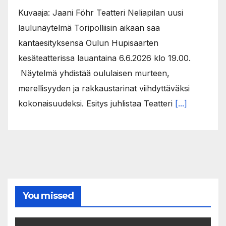
Kuvaaja: Jaani Föhr Teatteri Neliapilan uusi
laulunäytelmä Toripolliisin aikaan saa
kantaesityksensä Oulun Hupisaarten
kesäteatterissa lauantaina 6.6.2026 klo 19.00.
Näytelmä yhdistää oululaisen murteen,
merellisyyden ja rakkaustarinat viihdyttäväksi
kokonaisuudeksi. Esitys juhlistaa Teatteri
[...]
You missed