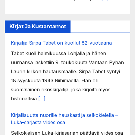
Kirjat Ja Kustantamot
Kirjailija Sirpa Tabet on kuollut 82-vuotiaana
Tabet kuoli helmikuussa Lohjalla ja hänen
uurnansa laskettiin 9. toukokuuta Vantaan Pyhän
Laurin kirkon hautausmaalle. Sirpa Tabet syntyi
18 syyskuuta 1943 Riihimäellä. Hän oli
suomalainen rikoskirjailija, joka kirjoitti myös
historiallisia
[...]
Kirjallisuutta nuorille hauskasti ja selkokielellä –
Luka-sarjasta viides osa
Selkokielisen Luka-kirjasarjan päättävä viides osa