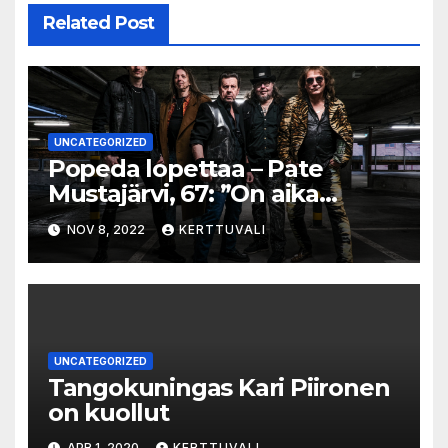
Related Post
UNCATEGORIZED
Popeda lopettaa – Pate
Mustajärvi, 67: ”On aika
miettiä, mitä haluaa tehdä
NOV 8, 2022
KERTTUVALI
isona”
UNCATEGORIZED
Tangokuningas Kari Piironen
on kuollut
APR 1, 2020
KERTTUVALI