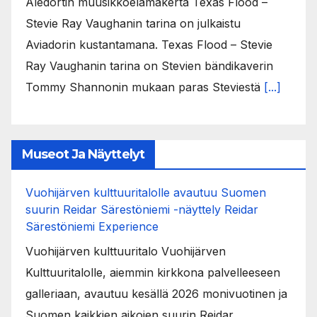
Aledortin muusikkoelämäkerta Texas Flood –
Stevie Ray Vaughanin tarina on julkaistu
Aviadorin kustantamana. Texas Flood – Stevie
Ray Vaughanin tarina on Stevien bändikaverin
Tommy Shannonin mukaan paras Steviestä
[...]
Museot Ja Näyttelyt
Vuohijärven kulttuuritalolle avautuu Suomen
suurin Reidar Särestöniemi -näyttely Reidar
Särestöniemi Experience
Vuohijärven kulttuuritalo Vuohijärven
Kulttuuritalolle, aiemmin kirkkona palvelleeseen
galleriaan, avautuu kesällä 2026 monivuotinen ja
Suomen kaikkien aikojen suurin Reidar