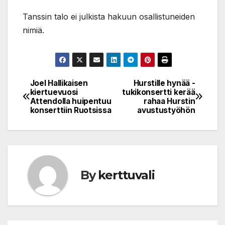
Tanssin talo ei julkista hakuun osallistuneiden
nimiä.
Joel Hallikaisen
Hurstille hynää -
Post
kiertuevuosi
tukikonsertti kerää
Attendolla huipentuu
rahaa Hurstin
navigation
konserttiin Ruotsissa
avustustyöhön
By
kerttuvali