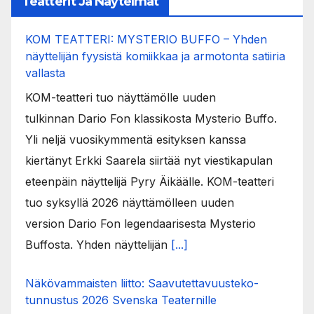
Teatterit Ja Näytelmät
KOM TEATTERI: MYSTERIO BUFFO – Yhden
näyttelijän fyysistä komiikkaa ja armotonta satiiria
vallasta
KOM-teatteri tuo näyttämölle uuden
tulkinnan Dario Fon klassikosta Mysterio Buffo.
Yli neljä vuosikymmentä esityksen kanssa
kiertänyt Erkki Saarela siirtää nyt viestikapulan
eteenpäin näyttelijä Pyry Äikäälle. KOM-teatteri
tuo syksyllä 2026 näyttämölleen uuden
version Dario Fon legendaarisesta Mysterio
Buffosta. Yhden näyttelijän
[...]
Näkövammaisten liitto: Saavutettavuusteko-
tunnustus 2026 Svenska Teaternille