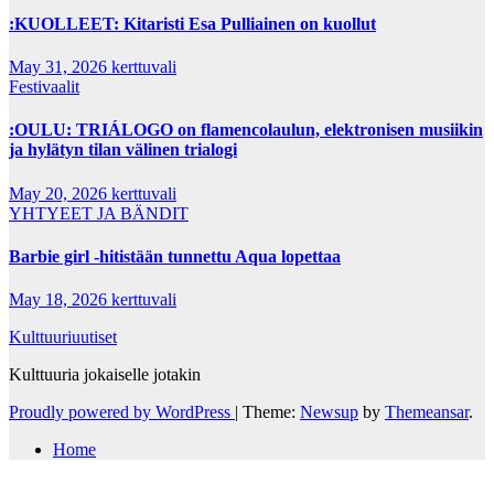
:KUOLLEET: Kitaristi Esa Pulliainen on kuollut
May 31, 2026
kerttuvali
Festivaalit
:OULU: TRIÁLOGO on flamencolaulun, elektronisen musiikin
ja hylätyn tilan välinen trialogi
May 20, 2026
kerttuvali
YHTYEET JA BÄNDIT
Barbie girl -hitistään tunnettu Aqua lopettaa
May 18, 2026
kerttuvali
Kulttuuriuutiset
Kulttuuria jokaiselle jotakin
Proudly powered by WordPress
|
Theme:
Newsup
by
Themeansar
.
Home