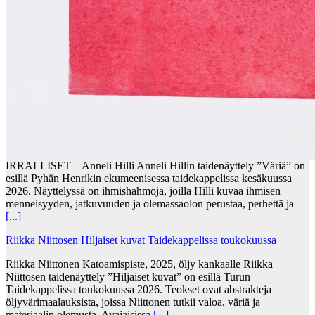
IRRALLISET – Anneli Hilli Anneli Hillin taidenäyttely ”Väriä” on
esillä Pyhän Henrikin ekumeenisessa taidekappelissa kesäkuussa
2026. Näyttelyssä on ihmishahmoja, joilla Hilli kuvaa ihmisen
menneisyyden, jatkuvuuden ja olemassaolon perustaa, perhettä ja
[...]
Riikka Niittosen Hiljaiset kuvat Taidekappelissa toukokuussa
Riikka Niittonen Katoamispiste, 2025, öljy kankaalle Riikka
Niittosen taidenäyttely ”Hiljaiset kuvat” on esillä Turun
Taidekappelissa toukokuussa 2026. Teokset ovat abstrakteja
öljyvärimaalauksista, joissa Niittonen tutkii valoa, väriä ja
materiaalin olemusta. Avajaisissa
[...]