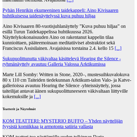
Pyhän Henrikin ekumeeninen taidekappeli: Aino Kivisaaren
huhtikuisessa taidenäyttelyssä kuva puhuu hiljaa
Aino Kivisaaren 80-vuotisjuhlanäyttely ”Kuva puhuu hiljaa” on
esillä Turun Taidekappelissa huhtikuussa 2026.
Näyttelykokonaisuuden Aino on rakentanut kappelin tilaa
kunnioittaen, pääteemoinaan meditatiiviset abstraktiot sekä
Franciscus Assisilainen. Avajaisissa torstaina 2.4. kello 15
[...]
Sukupuolittunutta väkivaltaa käsittelevä Hearing the Silence -
ryhmänäyttely avautuu Galleria Valossa Arktikumissa
Marte Lill Somby: Written in Stone, 2020–, mustesuihkuvalokuva
80 x 110 cm Taiteiden tiedekunnan Arktikum-talon Valo- ja Katve-
gallerioissa avautuu Hearing the Silence -yhteisnäyttely, jossa
taiteilijat antavat äänen sukupuolittuneeseen väkivaltaan liittyville
kokemuksille ja
[...]
Teatterit ja Näytelmät
KOM TEATTERI: MYSTERIO BUFFO – Yhden näyttelijän
fyysistä komiikkaa ja armotonta satiiria vallasta
KOM-teatteri tuo näyttämölle uuden tulkinnan Dario