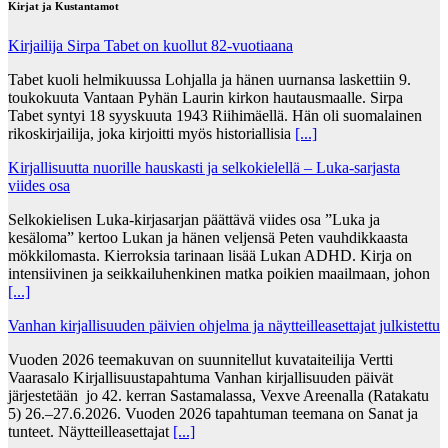
Kirjat ja Kustantamot
Kirjailija Sirpa Tabet on kuollut 82-vuotiaana
Tabet kuoli helmikuussa Lohjalla ja hänen uurnansa laskettiin 9.
toukokuuta Vantaan Pyhän Laurin kirkon hautausmaalle. Sirpa
Tabet syntyi 18 syyskuuta 1943 Riihimäellä. Hän oli suomalainen
rikoskirjailija, joka kirjoitti myös historiallisia
[...]
Kirjallisuutta nuorille hauskasti ja selkokielellä – Luka-sarjasta
viides osa
Selkokielisen Luka-kirjasarjan päättävä viides osa ”Luka ja
kesäloma” kertoo Lukan ja hänen veljensä Peten vauhdikkaasta
mökkilomasta. Kierroksia tarinaan lisää Lukan ADHD. Kirja on
intensiivinen ja seikkailuhenkinen matka poikien maailmaan, johon
[...]
Vanhan kirjallisuuden päivien ohjelma ja näytteilleasettajat julkistettu
Vuoden 2026 teemakuvan on suunnitellut kuvataiteilija Vertti
Vaarasalo Kirjallisuustapahtuma Vanhan kirjallisuuden päivät
järjestetään jo 42. kerran Sastamalassa, Vexve Areenalla (Ratakatu
5) 26.–27.6.2026. Vuoden 2026 tapahtuman teemana on Sanat ja
tunteet. Näytteilleasettajat
[...]