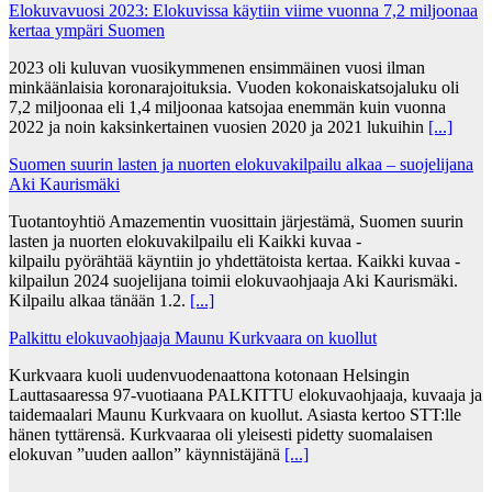
Elokuvavuosi 2023: Elokuvissa käytiin viime vuonna 7,2 miljoonaa
kertaa ympäri Suomen
2023 oli kuluvan vuosikymmenen ensimmäinen vuosi ilman
minkäänlaisia koronarajoituksia. Vuoden kokonaiskatsojaluku oli
7,2 miljoonaa eli 1,4 miljoonaa katsojaa enemmän kuin vuonna
2022 ja noin kaksinkertainen vuosien 2020 ja 2021 lukuihin
[...]
Suomen suurin lasten ja nuorten elokuvakilpailu alkaa – suojelijana
Aki Kaurismäki
Tuotantoyhtiö Amazementin vuosittain järjestämä, Suomen suurin
lasten ja nuorten elokuvakilpailu eli Kaikki kuvaa -
kilpailu pyörähtää käyntiin jo yhdettätoista kertaa. Kaikki kuvaa -
kilpailun 2024 suojelijana toimii elokuvaohjaaja Aki Kaurismäki.
Kilpailu alkaa tänään 1.2.
[...]
Palkittu elokuvaohjaaja Maunu Kurkvaara on kuollut
Kurkvaara kuoli uudenvuodenaattona kotonaan Helsingin
Lauttasaaressa 97-vuotiaana PALKITTU elokuvaohjaaja, kuvaaja ja
taidemaalari Maunu Kurkvaara on kuollut. Asiasta kertoo STT:lle
hänen tyttärensä. Kurkvaaraa oli yleisesti pidetty suomalaisen
elokuvan ”uuden aallon” käynnistäjänä
[...]