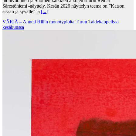
monivuotinen ja Suomen kaikkien aikojen suurin Reidar
Särestöniemi -näyttely. Kesän 2026 näyttelyn teema on ”Katson
sisään ja syvälle” ja
[...]
VÄRIÄ – Anneli Hillin monotypioita Turun Taidekappelissa
kesäkuussa