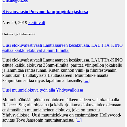
Uncategorized
Kissainvaasio Porvoon kaupunginkirjastossa
Nov 29, 2019
kerttuvali
Elokuvat ja Dokumentit
Uusi elokuvafestivaali Lauttasaareen kesäkuussa. LAUTTA-KINO
esittää kaikki elokuvat 35mm-filmiltä.
Uusi elokuvafestivaali Lauttasaareen kesäkuussa. LAUTTA-KINO
esittää kaikki elokuvat 35mm-filmiltä, parittaa viinipullon jokaiselle
ja lämmittää rantasaunan. Kuten kunnon viini- ja filmifestivaalin
kuuluukin. Lauttakylästä Lauttasaareen! Muuttoliike maalta
kaupunkiin siirtää myös tapahtumat toisaalle,
[...]
Uusi muumielokuva työn alla Yhdysvalloissa
Muumit nähdään pitkän odotuksen jälkeen jälleen valkokankaalla.
Rebecca Sugarin ohjaama ja käsikirjoittama elokuva tulee olemaan
ensimmäinen muumiaiheinen elokuva, joka on tuotettu
Yhdysvalloissa. Uusi muumielokuva on ensimmäinen Hollywood-
sovitus Tove Janssonin muumitarinoista.
[...]