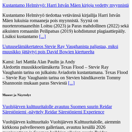
Kustantamo Helmivyö: Harri István Mäen kirjoja vedetty myynnistä
Kustantamo Helmivyö tiedottaa vetävänsä kirjailija Harri István
Mäen lukuisia romaaneja pois myynnistä. Syynä on
nuortenromaaneihin Loitsu (2023) ja Paras mahdollinen (2022) sekä
aikuisten romaaniin Peilipatsas (2019) kohdistunut plagiaattiepäily.
Lisäksi kustantamo
[...]
Uutuuselämäkertateos Stevie Ray Vaughanista paljastaa, miksi
muusikko jättäytyi pois David Bowien kiertueelta
Kansi: Jari Mattila Alan Paulin ja Andy
Aledortin muusikkoelämäkerta Texas Flood – Stevie Ray
Vaughanin tarina on julkaistu Aviadorin kustantamana. Texas Flood
– Stevie Ray Vaughanin tarina on Stevien bändikaverin Tommy
Shannonin mukaan paras Steviestä
[...]
Museot ja Näyttelyt
Vuohijärven kulttuuritalolle avautuu Suomen suurin Reidar
Särestöniemi -näyttely Reidar Särestöniemi Experience
Vuohijärven kulttuuritalo Vuohijärven Kulttuuritalolle, aiemmin
kirkkona palvelleeseen galleriaan, avautuu kesällä 2026