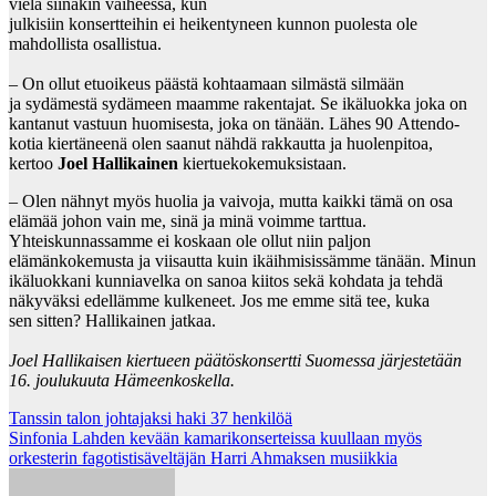
vielä siinäkin vaiheessa, kun
julkisiin konsertteihin ei heikentyneen kunnon puolesta ole
mahdollista osallistua.
– On ollut etuoikeus päästä kohtaamaan silmästä silmään
ja sydämestä sydämeen maamme rakentajat. Se ikäluokka joka on
kantanut vastuun huomisesta, joka on tänään. Lähes 90 Attendo-
kotia kiertäneenä olen saanut nähdä rakkautta ja huolenpitoa,
kertoo
Joel Hallikainen
kiertuekokemuksistaan.
– Olen nähnyt myös huolia ja vaivoja, mutta kaikki tämä on osa
elämää johon vain me, sinä ja minä voimme tarttua.
Yhteiskunnassamme ei koskaan ole ollut niin paljon
elämänkokemusta ja viisautta kuin ikäihmisissämme tänään. Minun
ikäluokkani kunniavelka on sanoa kiitos sekä kohdata ja tehdä
näkyväksi edellämme kulkeneet. Jos me emme sitä tee, kuka
sen sitten? Hallikainen jatkaa.
Joel Hallikaisen kiertueen päätöskonsertti
Suomessa
järjestetään
1
6
. joulukuuta
Hämeenkoskella
.
Post
Tanssin talon johtajaksi haki 37 henkilöä
Sinfonia Lahden kevään kamarikonserteissa kuullaan myös
navigation
orkesterin fagotistisäveltäjän Harri Ahmaksen musiikkia