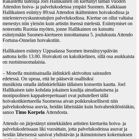
Rakastettu taiteilija Joel Hallikainen on kiertänyt tämän vuoden
Attendon hoiva- ja palvelukodeissa ympäri Suomen. Kaikkiaan
Hallikainen esiintyy 89:ssä Attendon ikäihmisten hoivakodissa ja
mielenterveyskuntoutujien palvelukodissa. Kiertue on ollut valtaisa
menestys niin yleisön kuin artistin itsensä mielestä. Esiintymiset on
noteerattu Ruotsia myöten, jonne Hallikainen on kutsuttu
esiintymään Suomen-kiertueen innoittamana 5. joulukuuta Attendo
Fortuna-Onnelan hoivakotiin.
Hallikainen esiintyy Uppsalassa Suomen itsenäisyyspäivän
aattona kello 13.00. Hoivakoti on kaksikielinen, sillä osa asukkaista
on ruotsinsuomalaisia.
– Monella muistisairaalla äidinkieli aktivoituu sairauden
edetessä. On upeaa, että he pääsevät osallisiksi
musiikista omalla äidinkielellään tällaisen konsertin kautta. Joel
Hallikaisen taito kohdata jokainen kuulija ainutlaatuisena ja
monipuolinen kappalerepertuaari ovat puhutelleet tällä
hoivakotikiertueella Suomessa aivan poikkeuksellisesti niin
palvelukodeissa asuvia, heidän läheisiään kuin hoivahenkilöstöäkin,
sanoo
Timo Korpela
Attendosta.
Attendo on järjestänyt nimekkäiden artistien kiertueita hoiva- ja
palvelukodeissaan liki vuosittain, jotta palvelukodeissa asuvat ja
heidän läheisensä saisivat yhdistävän ja ikimuistoisen kokemuksen