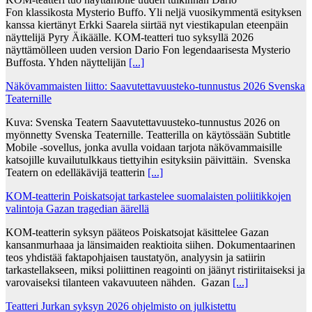
Fon klassikosta Mysterio Buffo. Yli neljä vuosikymmentä esityksen
kanssa kiertänyt Erkki Saarela siirtää nyt viestikapulan eteenpäin
näyttelijä Pyry Äikäälle. KOM-teatteri tuo syksyllä 2026
näyttämölleen uuden version Dario Fon legendaarisesta Mysterio
Buffosta. Yhden näyttelijän
[...]
Näkövammaisten liitto: Saavutettavuusteko-tunnustus 2026 Svenska
Teaternille
Kuva: Svenska Teatern Saavutettavuusteko-tunnustus 2026 on
myönnetty Svenska Teaternille. Teatterilla on käytössään Subtitle
Mobile -sovellus, jonka avulla voidaan tarjota näkövammaisille
katsojille kuvailutulkkaus tiettyihin esityksiin päivittäin. Svenska
Teatern on edelläkävijä teatterin
[...]
KOM-teatterin Poiskatsojat tarkastelee suomalaisten poliitikkojen
valintoja Gazan tragedian äärellä
KOM-teatterin syksyn pääteos Poiskatsojat käsittelee Gazan
kansanmurhaaa ja länsimaiden reaktioita siihen. Dokumentaarinen
teos yhdistää faktapohjaisen taustatyön, analyysin ja satiirin
tarkastellakseen, miksi poliittinen reagointi on jäänyt ristiriitaiseksi ja
varovaiseksi tilanteen vakavuuteen nähden. Gazan
[...]
Teatteri Jurkan syksyn 2026 ohjelmisto on julkistettu