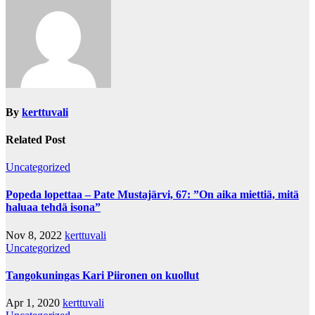
By
kerttuvali
Related Post
Uncategorized
Popeda lopettaa – Pate Mustajärvi, 67: ”On aika miettiä, mitä
haluaa tehdä isona”
Nov 8, 2022
kerttuvali
Uncategorized
Tangokuningas Kari Piironen on kuollut
Apr 1, 2020
kerttuvali