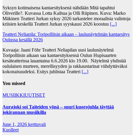
Syksyn kotimaisena kantaesityksenä nähdään Mitä tapahtui
Oliverille?. Kuvassa Lotta Kaihua ja Olli Riipinen. Kuva: Marko
Mäkinen Teatteri Jurkan syksy 2026 tarkastelee moraalisia valintoja
kriisien keskellä Teatteri Jurkan syyskausi 2026 koostuu
[...]
Teatteri Neliapila: Toripolliisin aikaan – laulunäytelmän kantaesitys
Oulussa kesällä 2026
Kuvaaja: Jaani Föhr Teatteri Neliapilan uusi laulunäytelmä
Toripolliisin aikaan saa kantaesityksensä Oulun Hupisaarten
kesäteatterissa lauantaina 6.6.2026 klo 19.00. Näytelmä yhdistää
oululaisen murteen, merellisyyden ja rakkaustarinat viihdyttäväksi
kokonaisuudeksi. Esitys juhlistaa Teatteri
[...]
You missed
MUSIIKKIUUTISET
Aurajoki soi Taiteiden yönä – suuri kuorojuhla täyttää
jokirannan musiikilla
June 1, 2026
kerttuvali
Kuolleet