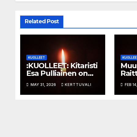
Related Post
KUOLLEET
KUOLLEE
:KUOLLEET: Kitaristi
Muus
Esa Pulliainen on
Rait
kuollut
MAY 31, 2026
KERTTUVALI
FEB 14