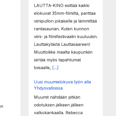
LAUTTA-KINO esittää kaikki
elokuvat 35mm-filmiltä, parittaa
viinipullon jokaiselle ja lämmittää
rantasaunan. Kuten kunnon
viini- ja filmifestivaalin kuuluukin.
Lauttakylästä Lauttasaareen!
Muuttoliike maalta kaupunkiin
siirtää myös tapahtumat
toisaalle,
[...]
Uusi muumielokuva työn alla
Yhdysvalloissa
Muumit nähdään pitkän
odotuksen jälkeen jälleen
an
valkokankaalla. Rebecca