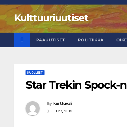
Skip
to
Kulttuuriuutiset
content
PÄÄUUTISET
POLITIIKKA
OIK
KUOLLEET
Star Trekin Spock-nä
By
kerttuvali
FEB 27, 2015