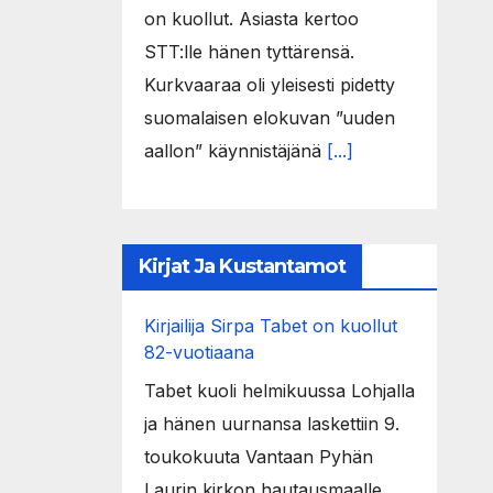
on kuollut. Asiasta kertoo
STT:lle hänen tyttärensä.
Kurkvaaraa oli yleisesti pidetty
suomalaisen elokuvan ”uuden
aallon” käynnistäjänä
[...]
Kirjat Ja Kustantamot
Kirjailija Sirpa Tabet on kuollut
82-vuotiaana
Tabet kuoli helmikuussa Lohjalla
ja hänen uurnansa laskettiin 9.
toukokuuta Vantaan Pyhän
Laurin kirkon hautausmaalle.