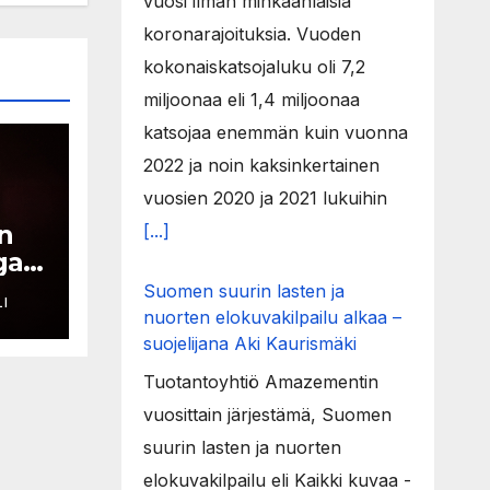
vuosi ilman minkäänlaisia
koronarajoituksia. Vuoden
kokonaiskatsojaluku oli 7,2
miljoonaa eli 1,4 miljoonaa
katsojaa enemmän kuin vuonna
2022 ja noin kaksinkertainen
vuosien 2020 ja 2021 lukuihin
n
[...]
ga
lut
Suomen suurin lasten ja
I
nuorten elokuvakilpailu alkaa –
suojelijana Aki Kaurismäki
Tuotantoyhtiö Amazementin
vuosittain järjestämä, Suomen
suurin lasten ja nuorten
elokuvakilpailu eli Kaikki kuvaa -