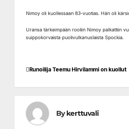
Nimoy oli kuollessaan 83-vuotias. Hän oli kär
Uransa tärkeimpään rooliin Nimoy palkattiin vuo
suippokorvaista puolivulkanuslaista Spockia.
Runoilija Teemu Hirvilammi on kuollut
Post
navigation
By
kerttuvali