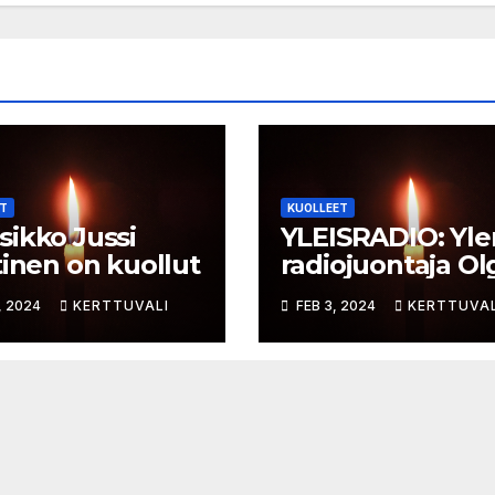
T
KUOLLEET
ikko Jussi
YLEISRADIO: Yle
tinen on kuollut
radiojuontaja Ol
Ketonen on kuol
, 2024
KERTTUVALI
FEB 3, 2024
KERTTUVAL