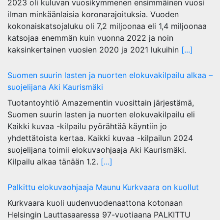
2023 oli kuluvan vuosikymmenen ensimmäinen vuosi
ilman minkäänlaisia koronarajoituksia. Vuoden
kokonaiskatsojaluku oli 7,2 miljoonaa eli 1,4 miljoonaa
katsojaa enemmän kuin vuonna 2022 ja noin
kaksinkertainen vuosien 2020 ja 2021 lukuihin
[...]
Suomen suurin lasten ja nuorten elokuvakilpailu alkaa –
suojelijana Aki Kaurismäki
Tuotantoyhtiö Amazementin vuosittain järjestämä,
Suomen suurin lasten ja nuorten elokuvakilpailu eli
Kaikki kuvaa -kilpailu pyörähtää käyntiin jo
yhdettätoista kertaa. Kaikki kuvaa -kilpailun 2024
suojelijana toimii elokuvaohjaaja Aki Kaurismäki.
Kilpailu alkaa tänään 1.2.
[...]
Palkittu elokuvaohjaaja Maunu Kurkvaara on kuollut
Kurkvaara kuoli uudenvuodenaattona kotonaan
Helsingin Lauttasaaressa 97-vuotiaana PALKITTU