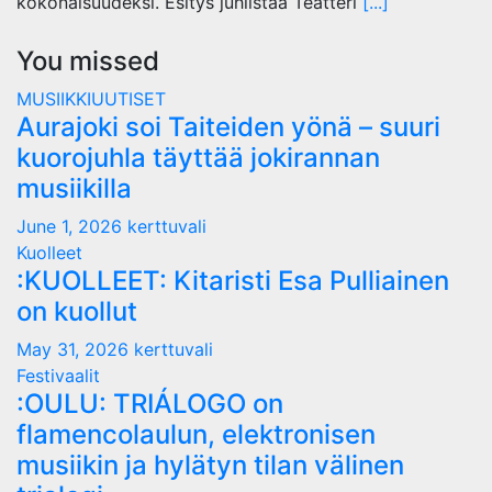
kokonaisuudeksi. Esitys juhlistaa Teatteri
[...]
You missed
MUSIIKKIUUTISET
Aurajoki soi Taiteiden yönä – suuri
kuorojuhla täyttää jokirannan
musiikilla
June 1, 2026
kerttuvali
Kuolleet
:KUOLLEET: Kitaristi Esa Pulliainen
on kuollut
May 31, 2026
kerttuvali
Festivaalit
:OULU: TRIÁLOGO on
flamencolaulun, elektronisen
musiikin ja hylätyn tilan välinen