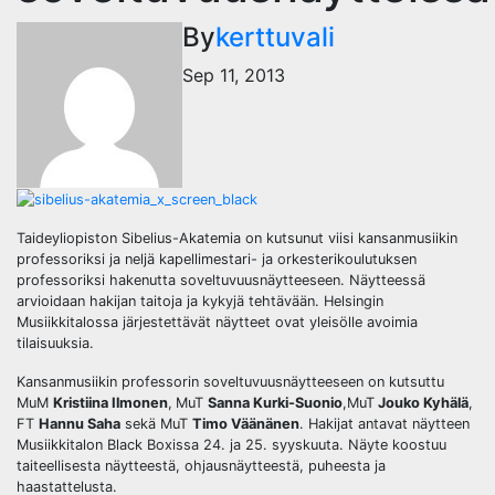
By
kerttuvali
Sep 11, 2013
Taideyliopiston Sibelius-Akatemia on kutsunut viisi kansanmusiikin
professoriksi ja neljä kapellimestari- ja orkesterikoulutuksen
professoriksi hakenutta soveltuvuusnäytteeseen. Näytteessä
arvioidaan hakijan taitoja ja kykyjä tehtävään. Helsingin
Musiikkitalossa järjestettävät näytteet ovat yleisölle avoimia
tilaisuuksia.
Kansanmusiikin professorin soveltuvuusnäytteeseen on kutsuttu
MuM
Kristiina Ilmonen
,
MuT
Sanna Kurki-Suonio
,
MuT
Jouko Kyhälä
,
FT
Hannu Saha
sekä MuT
Timo Väänänen
. Hakijat antavat näytteen
Musiikkitalon Black Boxissa 24. ja 25. syyskuuta. Näyte koostuu
taiteellisesta näytteestä, ohjausnäytteestä, puheesta ja
haastattelusta.