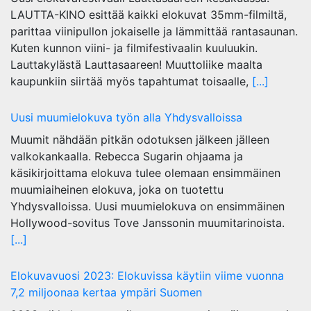
LAUTTA-KINO esittää kaikki elokuvat 35mm-filmiltä,
parittaa viinipullon jokaiselle ja lämmittää rantasaunan.
Kuten kunnon viini- ja filmifestivaalin kuuluukin.
Lauttakylästä Lauttasaareen! Muuttoliike maalta
kaupunkiin siirtää myös tapahtumat toisaalle,
[...]
Uusi muumielokuva työn alla Yhdysvalloissa
Muumit nähdään pitkän odotuksen jälkeen jälleen
valkokankaalla. Rebecca Sugarin ohjaama ja
käsikirjoittama elokuva tulee olemaan ensimmäinen
muumiaiheinen elokuva, joka on tuotettu
Yhdysvalloissa. Uusi muumielokuva on ensimmäinen
Hollywood-sovitus Tove Janssonin muumitarinoista.
[...]
Elokuvavuosi 2023: Elokuvissa käytiin viime vuonna
7,2 miljoonaa kertaa ympäri Suomen