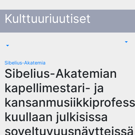
Skip
to
Kulttuuriuutiset
content
Sibelius-Akatemia
Sibelius-Akatemian
kapellimestari- ja
kansanmusiikkiprofess
kuullaan julkisissa
soveltuvuusnäytteissä