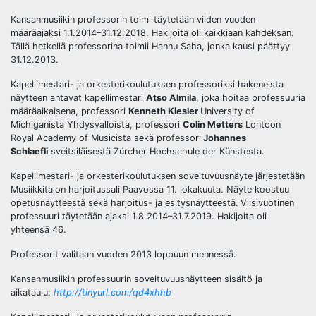
Kansanmusiikin professorin toimi täytetään viiden vuoden
määräajaksi 1.1.2014–31.12.2018. Hakijoita oli kaikkiaan kahdeksan.
Tällä hetkellä professorina toimii Hannu Saha, jonka kausi päättyy
31.12.2013.
Kapellimestari- ja orkesterikoulutuksen professoriksi hakeneista
näytteen antavat kapellimestari
Atso Almila
, joka hoitaa professuuria
määräaikaisena, professori
Kenneth Kiesler
University of
Michiganista Yhdysvalloista, professori
Colin Metters
Lontoon
Royal Academy of Musicista sekä professori
Johannes
Schlaefli
sveitsiläisestä Zürcher Hochschule der Künstesta.
Kapellimestari- ja orkesterikoulutuksen soveltuvuusnäyte järjestetään
Musiikkitalon harjoitussali Paavossa 11. lokakuuta. Näyte koostuu
opetusnäytteestä sekä harjoitus- ja esitysnäytteestä.
Viisivuotinen
professuuri täytetään ajaksi 1.8.2014–31.7.2019. Hakijoita oli
yhteensä 46.
Professorit valitaan vuoden 2013 loppuun mennessä.
Kansanmusiikin professuurin soveltuvuusnäytteen sisältö ja
aikataulu:
http://tinyurl.com/qd4xhhb