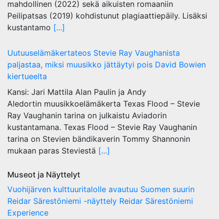
mahdollinen (2022) sekä aikuisten romaaniin
Peilipatsas (2019) kohdistunut plagiaattiepäily. Lisäksi
kustantamo
[...]
Uutuuselämäkertateos Stevie Ray Vaughanista
paljastaa, miksi muusikko jättäytyi pois David Bowien
kiertueelta
Kansi: Jari Mattila Alan Paulin ja Andy
Aledortin muusikkoelämäkerta Texas Flood – Stevie
Ray Vaughanin tarina on julkaistu Aviadorin
kustantamana. Texas Flood – Stevie Ray Vaughanin
tarina on Stevien bändikaverin Tommy Shannonin
mukaan paras Steviestä
[...]
Museot ja Näyttelyt
Vuohijärven kulttuuritalolle avautuu Suomen suurin
Reidar Särestöniemi -näyttely Reidar Särestöniemi
Experience