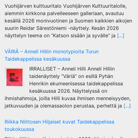
Vuohijärven kulttuuritalo Vuohijärven Kulttuuritalolle,
aiemmin kirkkona palvelleeseen galleriaan, avautuu
kesällä 2026 monivuotinen ja Suomen kaikkien aikojen
suurin Reidar Särestöniemi -näyttely. Kesän 2026
näyttelyn teema on ”Katson sisään ja syvälle” ja
[...]
VÄRIÄ – Anneli Hillin monotypioita Turun
Taidekappelissa kesäkuussa
IRRALLISET – Anneli Hilli Anneli Hillin
taidenäyttely ”Väriä” on esillä Pyhän
Henrikin ekumeenisessa taidekappelissa
kesäkuussa 2026. Näyttelyssä on
ihmishahmoja, joilla Hilli kuvaa ihmisen menneisyyden,
jatkuvuuden ja olemassaolon perustaa, perhettä ja
[...]
Riikka Niittosen Hiljaiset kuvat Taidekappelissa
toukokuussa