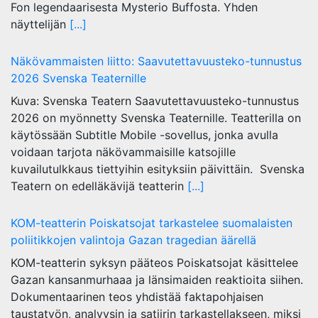
Fon legendaarisesta Mysterio Buffosta. Yhden
näyttelijän
[...]
Näkövammaisten liitto: Saavutettavuusteko-tunnustus
2026 Svenska Teaternille
Kuva: Svenska Teatern Saavutettavuusteko-tunnustus
2026 on myönnetty Svenska Teaternille. Teatterilla on
käytössään Subtitle Mobile -sovellus, jonka avulla
voidaan tarjota näkövammaisille katsojille
kuvailutulkkaus tiettyihin esityksiin päivittäin. Svenska
Teatern on edelläkävijä teatterin
[...]
KOM-teatterin Poiskatsojat tarkastelee suomalaisten
poliitikkojen valintoja Gazan tragedian äärellä
KOM-teatterin syksyn pääteos Poiskatsojat käsittelee
Gazan kansanmurhaaa ja länsimaiden reaktioita siihen.
Dokumentaarinen teos yhdistää faktapohjaisen
taustatyön, analyysin ja satiirin tarkastellakseen, miksi