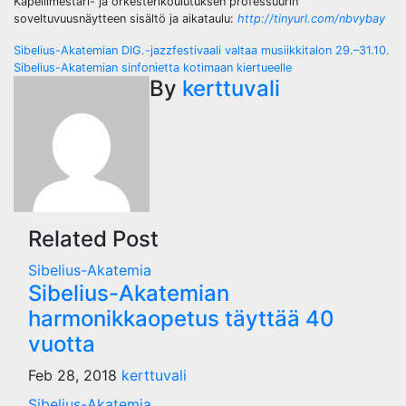
Kapellimestari- ja orkesterikoulutuksen professuurin
soveltuvuusnäytteen sisältö ja aikataulu:
http://tinyurl.com/nbvybay
Post
Sibelius-Akatemian DIG.-jazzfestivaali valtaa musiikkitalon 29.–31.10.
Sibelius-Akatemian sinfonietta kotimaan kiertueelle
navigation
By
kerttuvali
Related Post
Sibelius-Akatemia
Sibelius-Akatemian
harmonikkaopetus täyttää 40
vuotta
Feb 28, 2018
kerttuvali
Sibelius-Akatemia