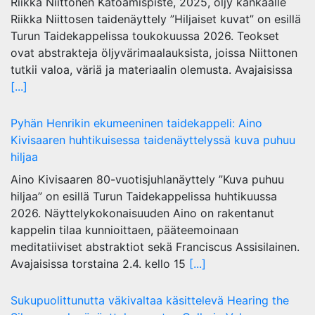
Riikka Niittonen Katoamispiste, 2025, öljy kankaalle
Riikka Niittosen taidenäyttely ”Hiljaiset kuvat” on esillä
Turun Taidekappelissa toukokuussa 2026. Teokset
ovat abstrakteja öljyvärimaalauksista, joissa Niittonen
tutkii valoa, väriä ja materiaalin olemusta. Avajaisissa
[...]
Pyhän Henrikin ekumeeninen taidekappeli: Aino
Kivisaaren huhtikuisessa taidenäyttelyssä kuva puhuu
hiljaa
Aino Kivisaaren 80-vuotisjuhlanäyttely ”Kuva puhuu
hiljaa” on esillä Turun Taidekappelissa huhtikuussa
2026. Näyttelykokonaisuuden Aino on rakentanut
kappelin tilaa kunnioittaen, pääteemoinaan
meditatiiviset abstraktiot sekä Franciscus Assisilainen.
Avajaisissa torstaina 2.4. kello 15
[...]
Sukupuolittunutta väkivaltaa käsittelevä Hearing the