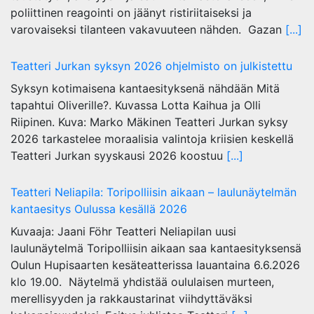
poliittinen reagointi on jäänyt ristiriitaiseksi ja
varovaiseksi tilanteen vakavuuteen nähden. Gazan
[...]
Teatteri Jurkan syksyn 2026 ohjelmisto on julkistettu
Syksyn kotimaisena kantaesityksenä nähdään Mitä
tapahtui Oliverille?. Kuvassa Lotta Kaihua ja Olli
Riipinen. Kuva: Marko Mäkinen Teatteri Jurkan syksy
2026 tarkastelee moraalisia valintoja kriisien keskellä
Teatteri Jurkan syyskausi 2026 koostuu
[...]
Teatteri Neliapila: Toripolliisin aikaan – laulunäytelmän
kantaesitys Oulussa kesällä 2026
Kuvaaja: Jaani Föhr Teatteri Neliapilan uusi
laulunäytelmä Toripolliisin aikaan saa kantaesityksensä
Oulun Hupisaarten kesäteatterissa lauantaina 6.6.2026
klo 19.00. Näytelmä yhdistää oululaisen murteen,
merellisyyden ja rakkaustarinat viihdyttäväksi