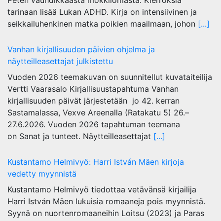
Peten vauhdikkaasta mökkilomasta. Kierroksia
tarinaan lisää Lukan ADHD. Kirja on intensiivinen ja
seikkailuhenkinen matka poikien maailmaan, johon
[...]
Vanhan kirjallisuuden päivien ohjelma ja
näytteilleasettajat julkistettu
Vuoden 2026 teemakuvan on suunnitellut kuvataiteilija
Vertti Vaarasalo Kirjallisuustapahtuma Vanhan
kirjallisuuden päivät järjestetään jo 42. kerran
Sastamalassa, Vexve Areenalla (Ratakatu 5) 26.–
27.6.2026. Vuoden 2026 tapahtuman teemana
on Sanat ja tunteet. Näytteilleasettajat
[...]
Kustantamo Helmivyö: Harri István Mäen kirjoja
vedetty myynnistä
Kustantamo Helmivyö tiedottaa vetävänsä kirjailija
Harri István Mäen lukuisia romaaneja pois myynnistä.
Syynä on nuortenromaaneihin Loitsu (2023) ja Paras