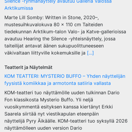
Silence -ryhmänäyttely avautuu Galleria Valossa
Arktikumissa
Marte Lill Somby: Written in Stone, 2020–,
mustesuihkuvalokuva 80 x 110 cm Taiteiden
tiedekunnan Arktikum-talon Valo- ja Katve-gallerioissa
avautuu Hearing the Silence -yhteisnäyttely, jossa
taiteilijat antavat äänen sukupuolittuneeseen
väkivaltaan liittyville kokemuksille ja
[...]
Teatterit ja Näytelmät
KOM TEATTERI: MYSTERIO BUFFO – Yhden näyttelijän
fyysistä komiikkaa ja armotonta satiiria vallasta
KOM-teatteri tuo näyttämölle uuden tulkinnan Dario
Fon klassikosta Mysterio Buffo. Yli neljä
vuosikymmentä esityksen kanssa kiertänyt Erkki
Saarela siirtää nyt viestikapulan eteenpäin
näyttelijä Pyry Äikäälle. KOM-teatteri tuo syksyllä 2026
näyttämölleen uuden version Dario