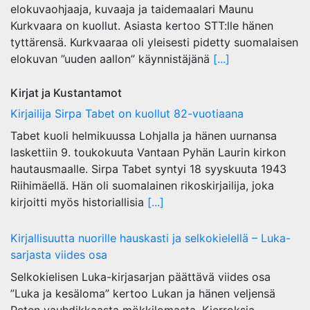
elokuvaohjaaja, kuvaaja ja taidemaalari Maunu
Kurkvaara on kuollut. Asiasta kertoo STT:lle hänen
tyttärensä. Kurkvaaraa oli yleisesti pidetty suomalaisen
elokuvan ”uuden aallon” käynnistäjänä
[...]
Kirjat ja Kustantamot
Kirjailija Sirpa Tabet on kuollut 82-vuotiaana
Tabet kuoli helmikuussa Lohjalla ja hänen uurnansa
laskettiin 9. toukokuuta Vantaan Pyhän Laurin kirkon
hautausmaalle. Sirpa Tabet syntyi 18 syyskuuta 1943
Riihimäellä. Hän oli suomalainen rikoskirjailija, joka
kirjoitti myös historiallisia
[...]
Kirjallisuutta nuorille hauskasti ja selkokielellä – Luka-
sarjasta viides osa
Selkokielisen Luka-kirjasarjan päättävä viides osa
”Luka ja kesäloma” kertoo Lukan ja hänen veljensä