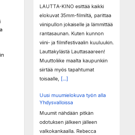
LAUTTA-KINO esittää kaikki
elokuvat 35mm-filmiltä, parittaa
i
viinipullon jokaiselle ja lämmittää
ja
rantasaunan. Kuten kunnon
viini- ja filmifestivaalin kuuluukin.
Lauttakylästä Lauttasaareen!
in
Muuttoliike maalta kaupunkiin
siirtää myös tapahtumat
toisaalle,
[...]
Uusi muumielokuva työn alla
Yhdysvalloissa
Muumit nähdään pitkän
odotuksen jälkeen jälleen
valkokankaalla. Rebecca