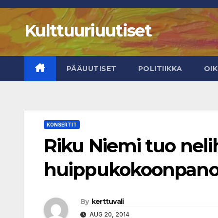
Skip
to
Kulttuuriuutiset
content
PÄÄUUTISET
POLITIIKKA
OI
KONSERTIT
Riku Niemi tuo nel
huippukokoonpanon
By
kerttuvali
AUG 20, 2014