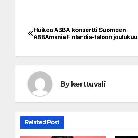
Huikea ABBA-konsertti Suomeen –
Post
ABBAmania Finlandia-taloon joulukuu
navigation
By
kerttuvali
Related Post