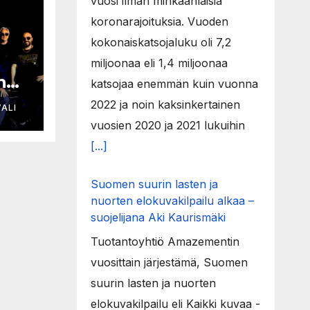
vuosi ilman minkäänlaisia
koronarajoituksia. Vuoden
kokonaiskatsojaluku oli 7,2
miljoonaa eli 1,4 miljoonaa
n
katsojaa enemmän kuin vuonna
2022 ja noin kaksinkertainen
ALI
vuosien 2020 ja 2021 lukuihin
[...]
Suomen suurin lasten ja
nuorten elokuvakilpailu alkaa –
suojelijana Aki Kaurismäki
Tuotantoyhtiö Amazementin
vuosittain järjestämä, Suomen
suurin lasten ja nuorten
elokuvakilpailu eli Kaikki kuvaa -