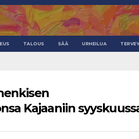
KEUS
TALOUS
SÄÄ
URHEILUA
TERVE
ihenkisen
sa Kajaaniin syyskuuss