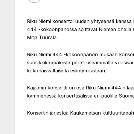
Riku Niemi konsertoi uuden yhtyeensä kanssa 
444 -kokoonpanossa soittavat Niemen ohella s
Mitja Tuurala.
Riku Niemi 444 -kokoonpanon mukaan konsertti o
suosikkikappaleista peräti useammalta vuosisadalt
kokonaisvaltaisista esiintymisistään.
Kajaanin konsertti on osa Riku Niemi 444:n laa
kymmenessä konserttisalissa eri puolilla Suom
Konsertin järjestää Kaukametsän kulttuuritapa