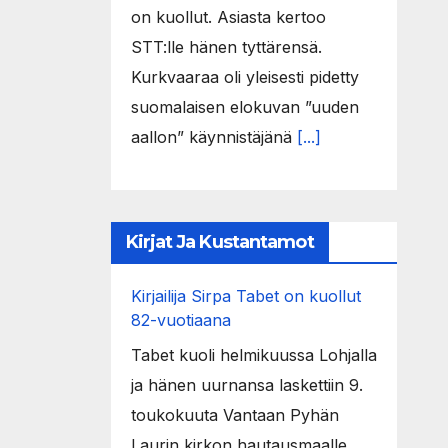
on kuollut. Asiasta kertoo
STT:lle hänen tyttärensä.
Kurkvaaraa oli yleisesti pidetty
suomalaisen elokuvan ”uuden
aallon” käynnistäjänä
[...]
Kirjat Ja Kustantamot
Kirjailija Sirpa Tabet on kuollut
82-vuotiaana
Tabet kuoli helmikuussa Lohjalla
ja hänen uurnansa laskettiin 9.
toukokuuta Vantaan Pyhän
Laurin kirkon hautausmaalle.