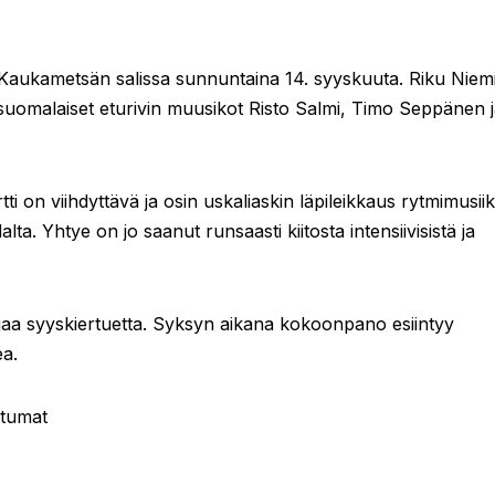
Kaukametsän salissa sunnuntaina 14. syyskuuta. Riku Niem
uomalaiset eturivin muusikot Risto Salmi, Timo Seppänen 
n viihdyttävä ja osin uskaliaskin läpileikkaus rytmimusiik
a. Yhtye on jo saanut runsaasti kiitosta intensiivisistä ja
jaa syyskiertuetta. Syksyn aikana kokoonpano esiintyy
ea.
htumat