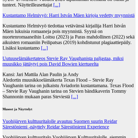
tunteet. Näytteilleasettajat
[...]
Kustantamo Helmivyö: Harri István Mäen kirjoja vedetty myynnistä
Kustantamo Helmivyö tiedottaa vetävänsä kirjailija Harri István
Mäen lukuisia romaaneja pois myynnistä. Syynä on
nuortenromaaneihin Loitsu (2023) ja Paras mahdollinen (2022) sekä
aikuisten romaaniin Peilipatsas (2019) kohdistunut plagiaattiepäily.
Lisäksi kustantamo
[...]
Uutuuselämäkertateos Stevie Ray Vaughanista paljastaa, miksi
muusikko jättäytyi pois David Bowien kiertueelta
Kansi: Jari Mattila Alan Paulin ja Andy
Aledortin muusikkoelämäkerta Texas Flood – Stevie Ray
Vaughanin tarina on julkaistu Aviadorin kustantamana. Texas Flood
– Stevie Ray Vaughanin tarina on Stevien bändikaverin Tommy
Shannonin mukaan paras Steviestä
[...]
Museot ja Näyttelyt
Vuohijärven kulttuuritalolle avautuu Suomen suurin Reidar
Särestöniemi -näyttely Reidar Särestöniemi Experience
Vuohijärven kulttuuritalo Vuohijärven Kulttuuritalolle, aiemmin