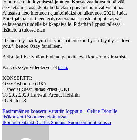
toipumisen pitkittymisestä johtuen. Korvaavaa konserttipäivää
selvitetään ja asiakkaita tiedotetaan päivämäärän vahvistuttua.
Alustava tieto kiertueen ajankohdaksi on alkuvuosi 2021. Judas
Priest jatkaa kiertueen erityisvieraana. Jo ostetut liput käyvät
sellaisenaan uudelle keikkapäivälle. Pidäthän lippusi tallessa –
lisätietoja tulossa pian.
“I sincerely thank you for your patience and your loyalty – I love
you.”, kertoo Ozzy faneilleen.
Artisti ja Live Nation Finland pahoittelevat konsertin siirtymistä.
Katso Ozzyn videoterveiset
tästä.
KONSERTTI:
Ozzy Osbourne (UK)
+ special guest: Judas Priest (UK)
To 20.2.2020 Hartwall Arena, Helsinki
Ovet klo 18
Post
Ensimmäinen konsertti varattiin loppuun – Celine Dionille
lisäkonsertti Suomeen elokuussa!
navigation
Ikoninen kitaristi Carlos Santana Suomeen huhtikuussa