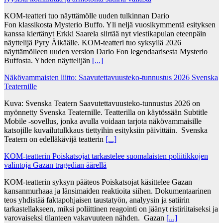
KOM-teatteri tuo näyttämölle uuden tulkinnan Dario
Fon klassikosta Mysterio Buffo. Yli neljä vuosikymmentä esityksen
kanssa kiertänyt Erkki Saarela siirtää nyt viestikapulan eteenpäin
näyttelijä Pyry Äikäälle. KOM-teatteri tuo syksyllä 2026
näyttämölleen uuden version Dario Fon legendaarisesta Mysterio
Buffosta. Yhden näyttelijän
[...]
Näkövammaisten liitto: Saavutettavuusteko-tunnustus 2026 Svenska
Teaternille
Kuva: Svenska Teatern Saavutettavuusteko-tunnustus 2026 on
myönnetty Svenska Teaternille. Teatterilla on käytössään Subtitle
Mobile -sovellus, jonka avulla voidaan tarjota näkövammaisille
katsojille kuvailutulkkaus tiettyihin esityksiin päivittäin. Svenska
Teatern on edelläkävijä teatterin
[...]
KOM-teatterin Poiskatsojat tarkastelee suomalaisten poliitikkojen
valintoja Gazan tragedian äärellä
KOM-teatterin syksyn pääteos Poiskatsojat käsittelee Gazan
kansanmurhaaa ja länsimaiden reaktioita siihen. Dokumentaarinen
teos yhdistää faktapohjaisen taustatyön, analyysin ja satiirin
tarkastellakseen, miksi poliittinen reagointi on jäänyt ristiriitaiseksi ja
varovaiseksi tilanteen vakavuuteen nähden. Gazan
[...]