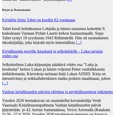
Kirjat ja Kustantamot
Kirjailija Sirpa Tabet on kuollut 82-vuotiaana
Tabet kuoli helmikuussa Lohjalla ja hänen uurnansa laskettiin 9.
toukokuuta Vantaan Pyhän Laurin kirkon hautausmaalle. Sirpa
Tabet syntyi 18 syyskuuta 1943 Riihimäellä. Hän oli suomalainen
rikoskirjailija, joka kirjoitti myös historiallisia
[...]
Kirjallisuutta nuorille hauskasti ja selkokielellä – Luka-sarjasta
viides osa
Selkokielisen Luka-kirjasarjan päättävä viides osa ”Luka ja
kesäloma” kertoo Lukan ja hänen veljensä Peten vauhdikkaasta
mökkilomasta. Kierroksia tarinaan lisää Lukan ADHD. Kirja on
intensiivinen ja seikkailuhenkinen matka poikien maailmaan, johon
[...]
Vanhan kirjallisuuden päivien ohjelma ja näytteilleasettajat julkistettu
Vuoden 2026 teemakuvan on suunnitellut kuvataiteilija Vertti
Vaarasalo Kirjallisuustapahtuma Vanhan kirjallisuuden päivät
järjestetään jo 42. kerran Sastamalassa, Vexve Areenalla (Ratakatu
5) 26.–27.6.2026. Vuoden 2026 tapahtuman teemana on Sanat ja