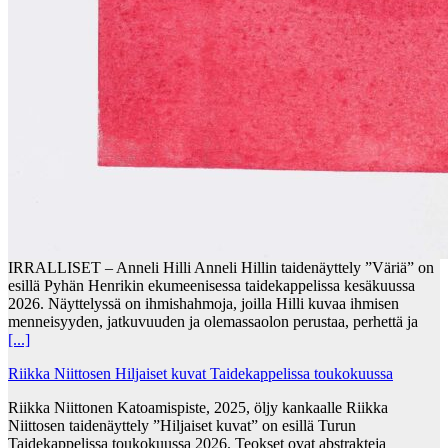
IRRALLISET – Anneli Hilli Anneli Hillin taidenäyttely ”Väriä” on
esillä Pyhän Henrikin ekumeenisessa taidekappelissa kesäkuussa
2026. Näyttelyssä on ihmishahmoja, joilla Hilli kuvaa ihmisen
menneisyyden, jatkuvuuden ja olemassaolon perustaa, perhettä ja
[...]
Riikka Niittosen Hiljaiset kuvat Taidekappelissa toukokuussa
Riikka Niittonen Katoamispiste, 2025, öljy kankaalle Riikka
Niittosen taidenäyttely ”Hiljaiset kuvat” on esillä Turun
Taidekappelissa toukokuussa 2026. Teokset ovat abstrakteja