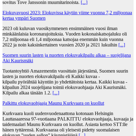
sovitus Tove Janssonin muumitarinoista.
[...]
Elokuvavuosi 2023: Elokuvissa käytiin viime vuonna 7,2 miljoonaa
kertaa ympäri Suomen
2023 oli kuluvan vuosikymmenen ensimmäinen vuosi ilman
minkäänlaisia koronarajoituksia. Vuoden kokonaiskatsojaluku oli
7,2 miljoonaa eli 1,4 miljoonaa katsojaa enemmän kuin vuonna
2022 ja noin kaksinkertainen vuosien 2020 ja 2021 lukuihin
[...]
Suomen suurin lasten ja nuorten elokuvakilpailu alkaa – suojelijana
Aki Kaurismäki
Tuotantoyhtiö Amazementin vuosittain järjestämä, Suomen suurin
lasten ja nuorten elokuvakilpailu eli Kaikki kuvaa -
kilpailu pyörähtää käyntiin jo yhdettätoista kertaa. Kaikki kuvaa -
kilpailun 2024 suojelijana toimii elokuvaohjaaja Aki Kaurismäki.
Kilpailu alkaa tänään 1.2.
[...]
Palkittu elokuvaohjaaja Maunu Kurkvaara on kuollut
Kurkvaara kuoli uudenvuodenaattona kotonaan Helsingin
Lauttasaaressa 97-vuotiaana PALKITTU elokuvaohjaaja, kuvaaja ja
taidemaalari Maunu Kurkvaara on kuollut. Asiasta kertoo STT:lle
hänen tyttärensä. Kurkvaaraa oli yleisesti pidetty suomalaisen
elokuvan ”uuden aallon” käynnistäjänä
[...]