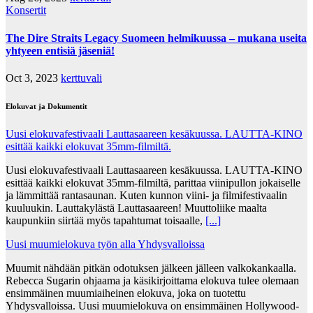
Konsertit
The Dire Straits Legacy Suomeen helmikuussa – mukana useita
yhtyeen entisiä jäseniä!
Oct 3, 2023
kerttuvali
Elokuvat ja Dokumentit
Uusi elokuvafestivaali Lauttasaareen kesäkuussa. LAUTTA-KINO
esittää kaikki elokuvat 35mm-filmiltä.
Uusi elokuvafestivaali Lauttasaareen kesäkuussa. LAUTTA-KINO
esittää kaikki elokuvat 35mm-filmiltä, parittaa viinipullon jokaiselle
ja lämmittää rantasaunan. Kuten kunnon viini- ja filmifestivaalin
kuuluukin. Lauttakylästä Lauttasaareen! Muuttoliike maalta
kaupunkiin siirtää myös tapahtumat toisaalle,
[...]
Uusi muumielokuva työn alla Yhdysvalloissa
Muumit nähdään pitkän odotuksen jälkeen jälleen valkokankaalla.
Rebecca Sugarin ohjaama ja käsikirjoittama elokuva tulee olemaan
ensimmäinen muumiaiheinen elokuva, joka on tuotettu
Yhdysvalloissa. Uusi muumielokuva on ensimmäinen Hollywood-