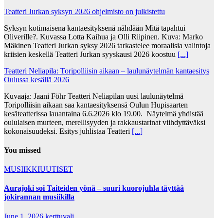
Teatteri Jurkan syksyn 2026 ohjelmisto on julkistettu
Syksyn kotimaisena kantaesityksenä nähdään Mitä tapahtui
Oliverille?. Kuvassa Lotta Kaihua ja Olli Riipinen. Kuva: Marko
Mäkinen Teatteri Jurkan syksy 2026 tarkastelee moraalisia valintoja
kriisien keskellä Teatteri Jurkan syyskausi 2026 koostuu
[...]
Teatteri Neliapila: Toripolliisin aikaan – laulunäytelmän kantaesitys
Oulussa kesällä 2026
Kuvaaja: Jaani Föhr Teatteri Neliapilan uusi laulunäytelmä
Toripolliisin aikaan saa kantaesityksensä Oulun Hupisaarten
kesäteatterissa lauantaina 6.6.2026 klo 19.00. Näytelmä yhdistää
oululaisen murteen, merellisyyden ja rakkaustarinat viihdyttäväksi
kokonaisuudeksi. Esitys juhlistaa Teatteri
[...]
You missed
MUSIIKKIUUTISET
Aurajoki soi Taiteiden yönä – suuri kuorojuhla täyttää
jokirannan musiikilla
June 1, 2026
kerttuvali