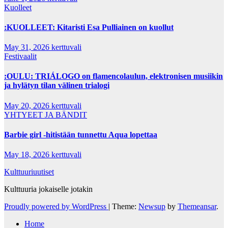
Kuolleet
:KUOLLEET: Kitaristi Esa Pulliainen on kuollut
May 31, 2026
kerttuvali
Festivaalit
:OULU: TRIÁLOGO on flamencolaulun, elektronisen musiikin
ja hylätyn tilan välinen trialogi
May 20, 2026
kerttuvali
YHTYEET JA BÄNDIT
Barbie girl -hitistään tunnettu Aqua lopettaa
May 18, 2026
kerttuvali
Kulttuuriuutiset
Kulttuuria jokaiselle jotakin
Proudly powered by WordPress
|
Theme:
Newsup
by
Themeansar
.
Home