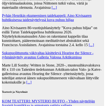
öljyvärimaalauksista, joissa Niittonen tutkii valoa, väriä ja
materiaalin olemusta. Avajaisissa
[...]
Pyhän Henrikin ekumeeninen taidekappeli: Aino Kivisaaren
huhtikuisessa taidenäyttelyssä kuva puhuu hiljaa
Aino Kivisaaren 80-vuotisjuhlanäyttely ”Kuva puhuu hiljaa” on
esillä Turun Taidekappelissa huhtikuussa 2026.
Näyttelykokonaisuuden Aino on rakentanut kappelin tilaa
kunnioittaen, pääteemoinaan meditatiiviset abstraktiot sekä
Franciscus Assisilainen. Avajaisissa torstaina 2.4. kello 15
[...]
Sukupuolittunutta väkivaltaa käsittelevä Hearing the Silence -
ryhmänäyttely avautuu Galleria Valossa Arktikumissa
Marte Lill Somby: Written in Stone, 2020–, mustesuihkuvalokuva
80 x 110 cm Taiteiden tiedekunnan Arktikum-talon Valo- ja Katve-
gallerioissa avautuu Hearing the Silence -yhteisnäyttely, jossa
taiteilijat antavat äänen sukupuolittuneeseen väkivaltaan liittyville
kokemuksille ja
[...]
Teatterit ja Näytelmät
KOM TEATTERI: MYSTERIO BUFFO – Yhden näyttelijän
fyysistä komiikkaa ja armotonta satiiria vallasta