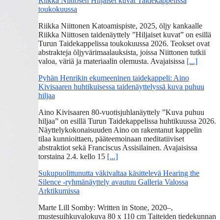
Riikka Niittosen Hiljaiset kuvat Taidekappelissa
toukokuussa
Riikka Niittonen Katoamispiste, 2025, öljy kankaalle
Riikka Niittosen taidenäyttely ”Hiljaiset kuvat” on esillä
Turun Taidekappelissa toukokuussa 2026. Teokset ovat
abstrakteja öljyvärimaalauksista, joissa Niittonen tutkii
valoa, väriä ja materiaalin olemusta. Avajaisissa
[...]
Pyhän Henrikin ekumeeninen taidekappeli: Aino
Kivisaaren huhtikuisessa taidenäyttelyssä kuva puhuu
hiljaa
Aino Kivisaaren 80-vuotisjuhlanäyttely ”Kuva puhuu
hiljaa” on esillä Turun Taidekappelissa huhtikuussa 2026.
Näyttelykokonaisuuden Aino on rakentanut kappelin
tilaa kunnioittaen, pääteemoinaan meditatiiviset
abstraktiot sekä Franciscus Assisilainen. Avajaisissa
torstaina 2.4. kello 15
[...]
Sukupuolittunutta väkivaltaa käsittelevä Hearing the
Silence -ryhmänäyttely avautuu Galleria Valossa
Arktikumissa
Marte Lill Somby: Written in Stone, 2020–,
mustesuihkuvalokuva 80 x 110 cm Taiteiden tiedekunnan