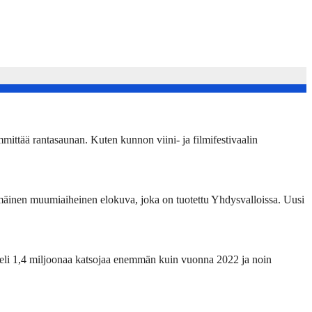
ittää rantasaunan. Kuten kunnon viini- ja filmifestivaalin
mäinen muumiaiheinen elokuva, joka on tuotettu Yhdysvalloissa. Uusi
eli 1,4 miljoonaa katsojaa enemmän kuin vuonna 2022 ja noin