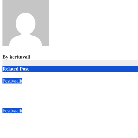
navigation
By
kerttuvali
Related Post
Festivaalit
:OULU: TRIÁLOGO on flamencolaulun, elektronisen musiikin ja h
May 20, 2026
kerttuvali
Festivaalit
Luosto soi! palaa Aittakuruun – Saxtronauts vie kuulijat seikkail
May 11, 2026
kerttuvali