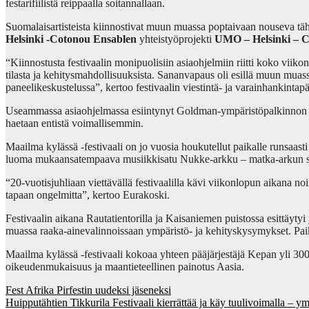
festarifiilistä reippaalla soitannallaan.
Suomalaisartisteista kiinnostivat muun muassa poptaivaan nouseva tä
Helsinki -Cotonou Ensablen
yhteistyöprojekti
UMO – Helsinki – 
“Kiinnostusta festivaalin monipuolisiin asiaohjelmiin riitti koko viik
tilasta ja kehitysmahdollisuuksista. Sananvapaus oli esillä muun mua
paneelikeskustelussa”, kertoo festivaalin viestintä- ja varainhankintap
Useammassa asiaohjelmassa esiintynyt Goldman-ympäristöpalkinnon 
haetaan entistä voimallisemmin.
Maailma kylässä -festivaali on jo vuosia houkutellut paikalle runsaas
luoma mukaansatempaava musiikkisatu Nukke-arkku – matka-arkun sala
“20-vuotisjuhliaan viettävällä festivaalilla kävi viikonlopun aikana noi
tapaan ongelmitta”, kertoo Eurakoski.
Festivaalin aikana Rautatientorilla ja Kaisaniemen puistossa esittäyt
muassa raaka-ainevalinnoissaan ympäristö- ja kehityskysymykset. Paik
Maailma kylässä -festivaali kokoaa yhteen pääjärjestäjä Kepan yli 30
oikeudenmukaisuus ja maantieteellinen painotus Aasia.
Post
Fest Afrika Pirfestin uudeksi jäseneksi
Huipputähtien Tikkurila Festivaali kierrättää ja käy tuulivoimalla – y