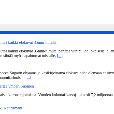
tää kaikki elokuvat 35mm-filmiltä.
 kaikki elokuvat 35mm-filmiltä, parittaa viinipullon jokaiselle ja lämm
n siirtää myös tapahtumat toisaalle,
[...]
becca Sugarin ohjaama ja käsikirjoittama elokuva tulee olemaan ensim
uumitarinoista.
[...]
kertaa ympäri Suomen
ia koronarajoituksia. Vuoden kokonaiskatsojaluku oli 7,2 miljoonaa 
Aki Kaurismäki