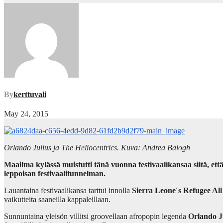
By
kerttuvali
May 24, 2015
Orlando Julius ja The Heliocentrics. Kuva: Andrea Balogh
Maailma kylässä muistutti tänä vuonna festivaalikansaa siitä, e
leppoisan festivaalitunnelman.
Lauantaina festivaalikansa tarttui innolla
Sierra Leone´s Refugee All
vaikutteita saaneilla kappaleillaan.
Sunnuntaina yleisön villitsi groovellaan afropopin legenda
Orlando J