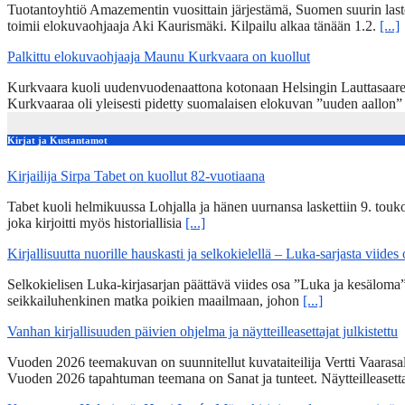
Tuotantoyhtiö Amazementin vuosittain järjestämä, Suomen suurin lasten
toimii elokuvaohjaaja Aki Kaurismäki. Kilpailu alkaa tänään 1.2.
[...]
Palkittu elokuvaohjaaja Maunu Kurkvaara on kuollut
Kurkvaara kuoli uudenvuodenaattona kotonaan Helsingin Lauttasaares
Kurkvaaraa oli yleisesti pidetty suomalaisen elokuvan ”uuden aallon
Kirjat ja Kustantamot
Kirjailija Sirpa Tabet on kuollut 82-vuotiaana
Tabet kuoli helmikuussa Lohjalla ja hänen uurnansa laskettiin 9. tou
joka kirjoitti myös historiallisia
[...]
Kirjallisuutta nuorille hauskasti ja selkokielellä – Luka-sarjasta viides
Selkokielisen Luka-kirjasarjan päättävä viides osa ”Luka ja kesälom
seikkailuhenkinen matka poikien maailmaan, johon
[...]
Vanhan kirjallisuuden päivien ohjelma ja näytteilleasettajat julkistettu
Vuoden 2026 teemakuvan on suunnitellut kuvataiteilija Vertti Vaarasa
Vuoden 2026 tapahtuman teemana on Sanat ja tunteet. Näytteilleasett