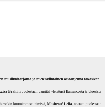
n musiikkitarjonta ja mielenkiintoinen asiaohjelma takasivat
ziza Brahim
puolestaan vangitsi yleisönsä flamencosta ja bluesista
rabirockin kuumimmista nimistä,
Mashrou’ Leila
, nostatti puolestaan