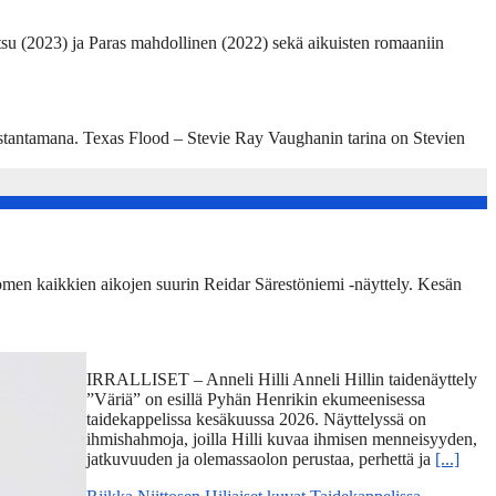
su (2023) ja Paras mahdollinen (2022) sekä aikuisten romaaniin
ustantamana. Texas Flood – Stevie Ray Vaughanin tarina on Stevien
omen kaikkien aikojen suurin Reidar Särestöniemi -näyttely. Kesän
IRRALLISET – Anneli Hilli Anneli Hillin taidenäyttely
”Väriä” on esillä Pyhän Henrikin ekumeenisessa
taidekappelissa kesäkuussa 2026. Näyttelyssä on
ihmishahmoja, joilla Hilli kuvaa ihmisen menneisyyden,
jatkuvuuden ja olemassaolon perustaa, perhettä ja
[...]