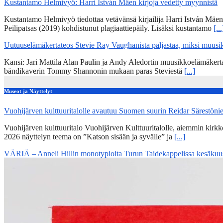
Kustantamo Helmivyö: Harri István Mäen kirjoja vedetty myynnistä
Kustantamo Helmivyö tiedottaa vetävänsä kirjailija Harri István Mäe
Peilipatsas (2019) kohdistunut plagiaattiepäily. Lisäksi kustantamo
[...
Uutuuselämäkertateos Stevie Ray Vaughanista paljastaa, miksi muusik
Kansi: Jari Mattila Alan Paulin ja Andy Aledortin muusikkoelämäkert
bändikaverin Tommy Shannonin mukaan paras Steviestä
[...]
Museot ja Näyttelyt
Vuohijärven kulttuuritalolle avautuu Suomen suurin Reidar Särestöni
Vuohijärven kulttuuritalo Vuohijärven Kulttuuritalolle, aiemmin kirk
2026 näyttelyn teema on ”Katson sisään ja syvälle” ja
[...]
VÄRIÄ – Anneli Hillin monotypioita Turun Taidekappelissa kesäkuu