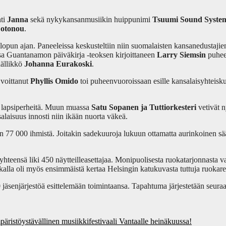
hti
Janna
sekä nykykansanmusiikin huippunimi
Tsuumi Sound Syste
Cotonou
.
onlopun ajan. Paneeleissa keskusteltiin niin suomalaisten kansanedustajie
ssa Guantanamon päiväkirja -teoksen kirjoittaneen
Larry Siemsin
puheen
äällikkö
Johanna Eurakoski
.
voittanut
Phyllis Omido
toi puheenvuoroissaan esille kansalaisyhteis
ti lapsiperheitä. Muun muassa
Satu Sopanen ja Tuttiorkesteri
vetivät 
isuus innosti niin ikään nuorta väkeä.
n 77 000 ihmistä. Joitakin sadekuuroja lukuun ottamatta aurinkoinen sää pi
yi yhteensä liki 450 näytteilleasettajaa. Monipuolisesta ruokatarjonnas
alla oli myös ensimmäistä kertaa Helsingin katukuvasta tuttuja ruokar
0 jäsenjärjestöä esittelemään toimintaansa. Tapahtuma järjestetään seu
mpäristöystävällinen musiikkifestivaali Vantaalle heinäkuussa!