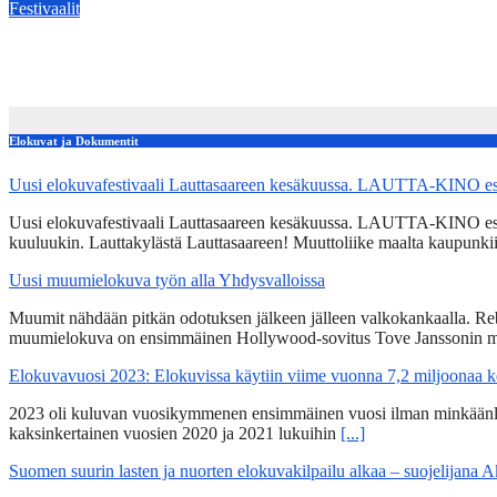
Festivaalit
:FESTIVAALIT: Sukupolvien tarinat kohtaavat Musiikin ajassa
Apr 24, 2026
kerttuvali
Elokuvat ja Dokumentit
Uusi elokuvafestivaali Lauttasaareen kesäkuussa. LAUTTA-KINO esit
Uusi elokuvafestivaali Lauttasaareen kesäkuussa. LAUTTA-KINO esittää
kuuluukin. Lauttakylästä Lauttasaareen! Muuttoliike maalta kaupunkii
Uusi muumielokuva työn alla Yhdysvalloissa
Muumit nähdään pitkän odotuksen jälkeen jälleen valkokankaalla. Re
muumielokuva on ensimmäinen Hollywood-sovitus Tove Janssonin m
Elokuvavuosi 2023: Elokuvissa käytiin viime vuonna 7,2 miljoonaa 
2023 oli kuluvan vuosikymmenen ensimmäinen vuosi ilman minkäänlais
kaksinkertainen vuosien 2020 ja 2021 lukuihin
[...]
Suomen suurin lasten ja nuorten elokuvakilpailu alkaa – suojelijana 