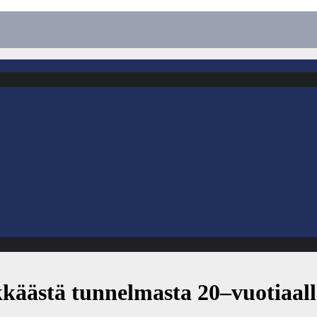
kkäästä tunnelmasta 20–vuotiaalla