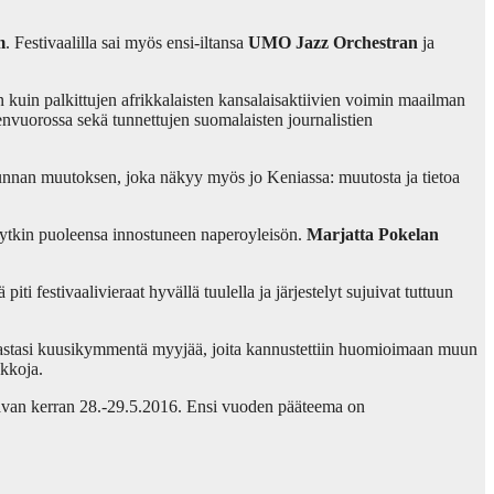
m
. Festivaalilla sai myös ensi-iltansa
UMO Jazz Orchestran
ja
n kuin palkittujen afrikkalaisten kansalaisaktiivien voimin maailman
vuorossa sekä tunnettujen suomalaisten journalistien
kunnan muutoksen, joka näkyy myös jo Keniassa: muutosta ja tietoa
nytkin puoleensa innostuneen naperoyleisön.
Marjatta Pokelan
ti festivaalivieraat hyvällä tuulella ja järjestelyt sujuivat tuttuun
ta vastasi kuusikymmentä myyjää, joita kannustettiin huomioimaan muun
ekkoja.
raavan kerran 28.-29.5.2016. Ensi vuoden pääteema on