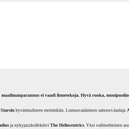
ttä maailmanparannus ei vaadi ihmetekoja. Hyvä ruoka, monipuoline
 Starsin
hyväntuuliseen meininkiin. Lumoavaääninen sahrawi-laulaja
A
ulius
ja nykyjazzkollektiivi
The Heliocentrics
. Yksi vaihtoehtoisen a