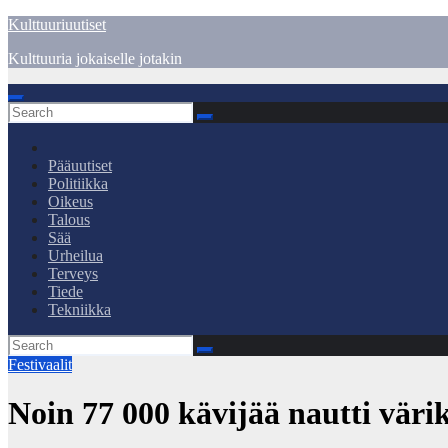
Skip
Kulttuuriuutiset
to
Kulttuuria jokaiselle jotakin
content
Pääuutiset
Politiikka
Oikeus
Talous
Sää
Urheilua
Terveys
Tiede
Tekniikka
Festivaalit
Noin 77 000 kävijää nautti väri