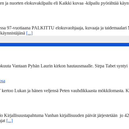
 ja nuorten elokuvakilpailu eli Kaikki kuvaa -kilpailu pyörähtää käynti
sa 97-vuotiaana PALKITTU elokuvaohjaaja, kuvaaja ja taidemaalari Ma
” käynnistäjänä
[...]
kokuuta Vantaan Pyhän Laurin kirkon hautausmaalle. Sirpa Tabet syntyi 
 osa
a” kertoo Lukan ja hänen veljensä Peten vauhdikkaasta mökkilomasta. Ki
lo Kirjallisuustapahtuma Vanhan kirjallisuuden päivät järjestetään jo 4
ajat
[...]