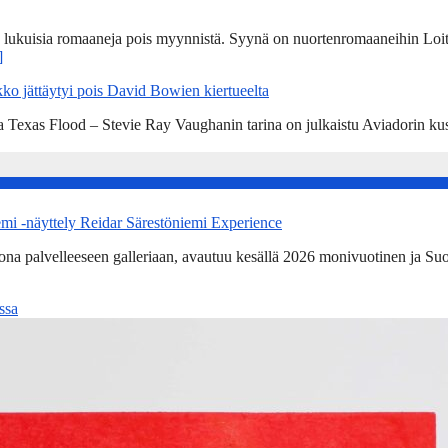
n lukuisia romaaneja pois myynnistä. Syynä on nuortenromaaneihin Loit
]
ko jättäytyi pois David Bowien kiertueelta
a Texas Flood – Stevie Ray Vaughanin tarina on julkaistu Aviadorin k
emi -näyttely Reidar Särestöniemi Experience
kona palvelleeseen galleriaan, avautuu kesällä 2026 monivuotinen ja Su
ssa