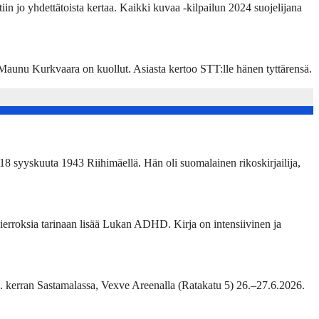
in jo yhdettätoista kertaa. Kaikki kuvaa -kilpailun 2024 suojelijana
unu Kurkvaara on kuollut. Asiasta kertoo STT:lle hänen tyttärensä.
18 syyskuuta 1943 Riihimäellä. Hän oli suomalainen rikoskirjailija,
erroksia tarinaan lisää Lukan ADHD. Kirja on intensiivinen ja
2. kerran Sastamalassa, Vexve Areenalla (Ratakatu 5) 26.–27.6.2026.