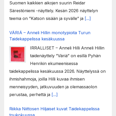
Suomen kaikkien aikojen suurin Reidar
Särestöniemi -näyttely. Kesän 2026 näyttelyn
teema on ”Katson sisään ja syvälle” ja
[...]
VÄRIÄ – Anneli Hillin monotypioita Turun
Taidekappelissa kesäkuussa
IRRALLISET – Anneli Hilli Anneli Hillin
taidenäyttely ”Väriä” on esillä Pyhän
Henrikin ekumeenisessa
taidekappelissa kesäkuussa 2026. Näyttelyssä on
ihmishahmoja, joilla Hilli kuvaa ihmisen
menneisyyden, jatkuvuuden ja olemassaolon
perustaa, perhettä ja
[...]
Riikka Niittosen Hiljaiset kuvat Taidekappelissa
toukokuussa