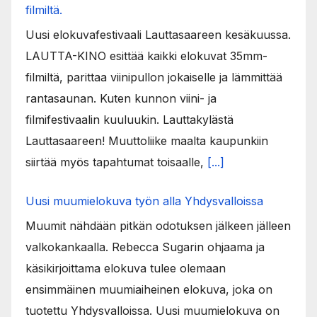
filmiltä.
Uusi elokuvafestivaali Lauttasaareen kesäkuussa.
LAUTTA-KINO esittää kaikki elokuvat 35mm-
filmiltä, parittaa viinipullon jokaiselle ja lämmittää
rantasaunan. Kuten kunnon viini- ja
filmifestivaalin kuuluukin. Lauttakylästä
Lauttasaareen! Muuttoliike maalta kaupunkiin
siirtää myös tapahtumat toisaalle,
[...]
Uusi muumielokuva työn alla Yhdysvalloissa
Muumit nähdään pitkän odotuksen jälkeen jälleen
valkokankaalla. Rebecca Sugarin ohjaama ja
käsikirjoittama elokuva tulee olemaan
ensimmäinen muumiaiheinen elokuva, joka on
tuotettu Yhdysvalloissa. Uusi muumielokuva on