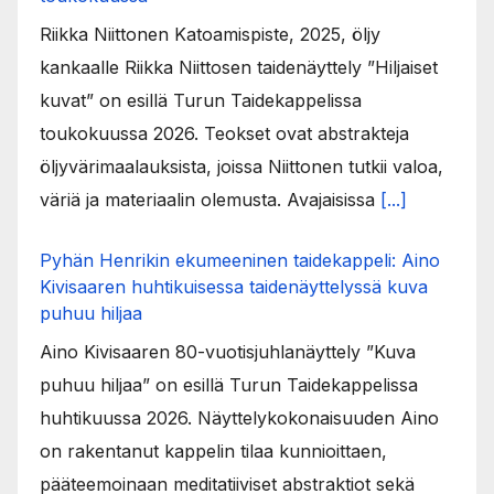
Riikka Niittonen Katoamispiste, 2025, öljy
kankaalle Riikka Niittosen taidenäyttely ”Hiljaiset
kuvat” on esillä Turun Taidekappelissa
toukokuussa 2026. Teokset ovat abstrakteja
öljyvärimaalauksista, joissa Niittonen tutkii valoa,
väriä ja materiaalin olemusta. Avajaisissa
[...]
Pyhän Henrikin ekumeeninen taidekappeli: Aino
Kivisaaren huhtikuisessa taidenäyttelyssä kuva
puhuu hiljaa
Aino Kivisaaren 80-vuotisjuhlanäyttely ”Kuva
puhuu hiljaa” on esillä Turun Taidekappelissa
huhtikuussa 2026. Näyttelykokonaisuuden Aino
on rakentanut kappelin tilaa kunnioittaen,
pääteemoinaan meditatiiviset abstraktiot sekä