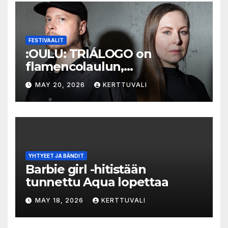
FESTIVAALIT
:OULU: TRIÁLOGO on
flamencolaulun,
elektronisen musiikin ja
MAY 20, 2026
KERTTUVALI
hylätyn tilan välinen trialogi
YHTYEET JA BÄNDIT
Barbie girl -hitistään
tunnettu Aqua lopettaa
MAY 18, 2026
KERTTUVALI