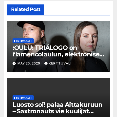
Related Post
FESTIVAALIT
:OULU: TRIÁLOGO on
flamencolaulun, elektronisen
musiikin ja hylätyn tilan
MAY 20, 2026
KERTTUVALI
välinen trialogi
FESTIVAALIT
Luosto soi! palaa Aittakuruun
– Saxtronauts vie kuulijat