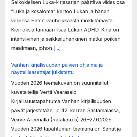
Selkokielisen Luka-kirjasarjan päättävä viides osa
”Luka ja kesäloma” kertoo Lukan ja hänen
veljensä Peten vauhdikkaasta mökkilomasta.
Kierroksia tarinaan lisää Lukan ADHD. Kirja on
intensiivinen ja seikkailuhenkinen matka poikien
maailmaan, johon
[...]
Vanhan kirjallisuuden päivien ohjelma ja
näytteilleasettajat julkistettu
Vuoden 2026 teemakuvan on suunnitellut
kuvataiteilija Vertti Vaarasalo
Kirjallisuustapahtuma Vanhan kirjallisuuden
päivät järjestetään jo 42. kerran Sastamalassa,
Vexve Areenalla (Ratakatu 5) 26.–27.6.2026.
Vuoden 2026 tapahtuman teemana on Sanat ja