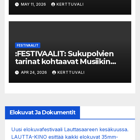
seikkailulle luonnon keskelle
MAY 11, 2026
KERTTUVALI
FESTIVAALIT
:FESTIVAALIT: Sukupolvien
tarinat kohtaavat Musiikin
ajassa
APR 24, 2026
KERTTUVALI
Elokuvat Ja Dokumentit
Uusi elokuvafestivaali Lauttasaareen kesäkuussa.
LAUTTA-KINO esittää kaikki elokuvat 35mm-