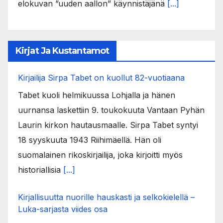
elokuvan ”uuden aallon” käynnistäjänä
[...]
Kirjat Ja Kustantamot
Kirjailija Sirpa Tabet on kuollut 82-vuotiaana
Tabet kuoli helmikuussa Lohjalla ja hänen
uurnansa laskettiin 9. toukokuuta Vantaan Pyhän
Laurin kirkon hautausmaalle. Sirpa Tabet syntyi
18 syyskuuta 1943 Riihimäellä. Hän oli
suomalainen rikoskirjailija, joka kirjoitti myös
historiallisia
[...]
Kirjallisuutta nuorille hauskasti ja selkokielellä –
Luka-sarjasta viides osa