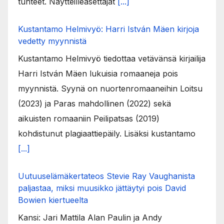
tunteet. Näytteilleasettajat
[...]
Kustantamo Helmivyö: Harri István Mäen kirjoja
vedetty myynnistä
Kustantamo Helmivyö tiedottaa vetävänsä kirjailija
Harri István Mäen lukuisia romaaneja pois
myynnistä. Syynä on nuortenromaaneihin Loitsu
(2023) ja Paras mahdollinen (2022) sekä
aikuisten romaaniin Peilipatsas (2019)
kohdistunut plagiaattiepäily. Lisäksi kustantamo
[...]
Uutuuselämäkertateos Stevie Ray Vaughanista
paljastaa, miksi muusikko jättäytyi pois David
Bowien kiertueelta
Kansi: Jari Mattila Alan Paulin ja Andy