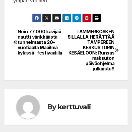
ympäri vuoden.
Noin 77 000 kävijää
TAMMERKOSKEN
Post
nautti värikkäästä
SILLALLA HERÄTTÄÄ
tunnelmasta 20–
TAMPEREEN
navigation
vuotiaalla Maailma
KESKUSTORIN
kylässä -festivaalilla
KESÄELOON: Runsas
maksuton
päiväohjelma
julkaistu!!
By
kerttuvali