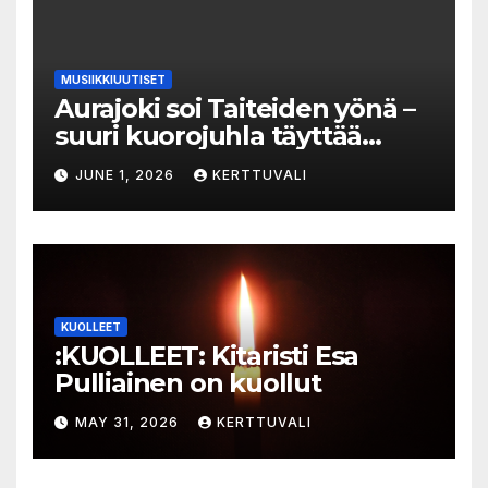
MUSIIKKIUUTISET
Aurajoki soi Taiteiden yönä –
suuri kuorojuhla täyttää
jokirannan musiikilla
JUNE 1, 2026
KERTTUVALI
KUOLLEET
:KUOLLEET: Kitaristi Esa
Pulliainen on kuollut
MAY 31, 2026
KERTTUVALI