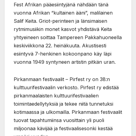
Fest Afrikan pääesiintyjänä nähdään tänä
vuonna Afrikan “kultainen ääni”, malilainen
Salif Keita. Griot-perinteen ja länsimaisen
rytmimusiikin monet kasvot yhdistävä Keita
yhtyeineen soittaa Tampereen Pakkahuoneella
keskiviikkona 22. heinäkuuta. Akustisesti
esiintyvä 7-henkinen kokoonpano käy läpi
vuonna 1949 syntyneen artistin pitkän uran.
Pirkanmaan festivaalit – Pirfest ry on 38:n
kulttuurifestivaalin verkosto. Pirfest ry edistää
pirkanmaalaisten kulttuurifestivaalien
toimintaedellytyksiä ja tekee niitä tunnetuksi
kotimaassa ja ulkomailla. Pirkanmaan festivaalit
tuovat tapahtumiinsa vuosittain yli puoli
miljoonaa kävijää ja festivaalisesonki kestää