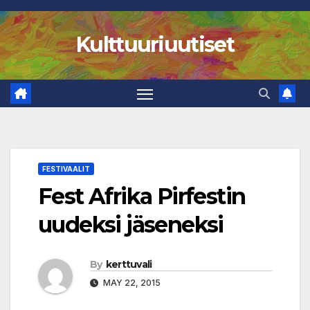
Skip
to
Kulttuuriuutiset
content
FESTIVAALIT
Fest Afrika Pirfestin
uudeksi jäseneksi
By
kerttuvali
MAY 22, 2015