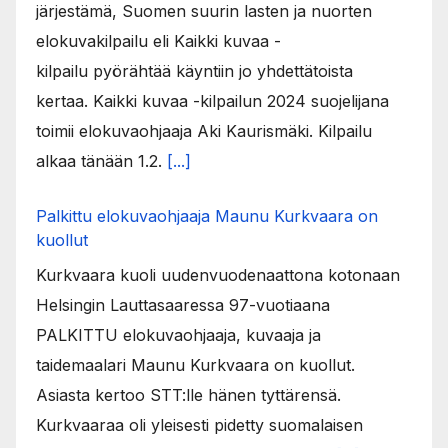
järjestämä, Suomen suurin lasten ja nuorten
elokuvakilpailu eli Kaikki kuvaa -
kilpailu pyörähtää käyntiin jo yhdettätoista
kertaa. Kaikki kuvaa -kilpailun 2024 suojelijana
toimii elokuvaohjaaja Aki Kaurismäki. Kilpailu
alkaa tänään 1.2.
[...]
Palkittu elokuvaohjaaja Maunu Kurkvaara on
kuollut
Kurkvaara kuoli uudenvuodenaattona kotonaan
Helsingin Lauttasaaressa 97-vuotiaana
PALKITTU elokuvaohjaaja, kuvaaja ja
taidemaalari Maunu Kurkvaara on kuollut.
Asiasta kertoo STT:lle hänen tyttärensä.
Kurkvaaraa oli yleisesti pidetty suomalaisen