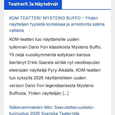
Teatterit Ja Näytelmät
KOM TEATTERI: MYSTERIO BUFFO – Yhden
näyttelijän fyysistä komiikkaa ja armotonta satiiria
vallasta
KOM-teatteri tuo näyttämölle uuden
tulkinnan Dario Fon klassikosta Mysterio Buffo.
Yli neljä vuosikymmentä esityksen kanssa
kiertänyt Erkki Saarela siirtää nyt viestikapulan
eteenpäin näyttelijä Pyry Äikäälle. KOM-teatteri
tuo syksyllä 2026 näyttämölleen uuden
version Dario Fon legendaarisesta Mysterio
Buffosta. Yhden näyttelijän
[...]
Näkövammaisten liitto: Saavutettavuusteko-
tunnustus 2026 Svenska Teaternille