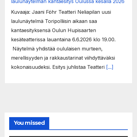
laulunäytelmän kantaesitys Oulussa kesällä 2026
Kuvaaja: Jaani Föhr Teatteri Neliapilan uusi
laulunäytelmä Toripolliisin aikaan saa
kantaesityksensä Oulun Hupisaarten
kesäteatterissa lauantaina 6.6.2026 klo 19.00.
Näytelmä yhdistää oululaisen murteen,
merellisyyden ja rakkaustarinat viihdyttäväksi
kokonaisuudeksi. Esitys juhlistaa Teatteri
[...]
You missed