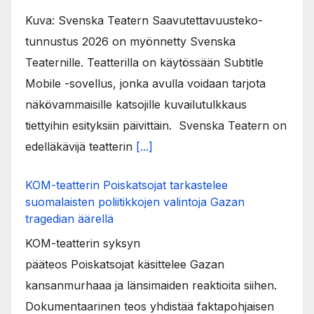
Kuva: Svenska Teatern Saavutettavuusteko-
tunnustus 2026 on myönnetty Svenska
Teaternille. Teatterilla on käytössään Subtitle
Mobile -sovellus, jonka avulla voidaan tarjota
näkövammaisille katsojille kuvailutulkkaus
tiettyihin esityksiin päivittäin. Svenska Teatern on
edelläkävijä teatterin
[...]
KOM-teatterin Poiskatsojat tarkastelee
suomalaisten poliitikkojen valintoja Gazan
tragedian äärellä
KOM-teatterin syksyn
pääteos Poiskatsojat käsittelee Gazan
kansanmurhaaa ja länsimaiden reaktioita siihen.
Dokumentaarinen teos yhdistää faktapohjaisen