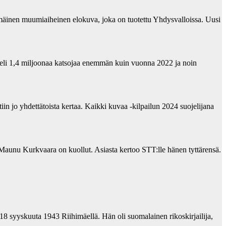
mäinen muumiaiheinen elokuva, joka on tuotettu Yhdysvalloissa. Uusi
eli 1,4 miljoonaa katsojaa enemmän kuin vuonna 2022 ja noin
in jo yhdettätoista kertaa. Kaikki kuvaa -kilpailun 2024 suojelijana
unu Kurkvaara on kuollut. Asiasta kertoo STT:lle hänen tyttärensä.
18 syyskuuta 1943 Riihimäellä. Hän oli suomalainen rikoskirjailija,