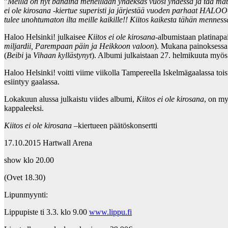
”
Meillä on nyt bändinä meneillään yhdeksäs vuosi yhdessä ja tää mat
ei ole kirosana -kiertue superisti ja järjestää vuoden parhaat HALOO-
tulee unohtumaton ilta meille kaikille!! Kiitos kaikesta tähän mennes
Haloo Helsinki! julkaisee
Kiitos ei ole kirosana
-albumistaan platinapa
miljardii, Parempaan päin ja Heikkoon valoon
). Mukana painoksess
(
Beibi
ja
Vihaan kyllästynyt
). Albumi julkaistaan 27. helmikuuta myös 
Haloo Helsinki! voitti viime viikolla Tampereella Iskelmägaalassa t
esiintyy gaalassa.
Lokakuun alussa julkaistu viides albumi,
Kiitos ei ole kirosana
, on my
kappaleeksi.
Kiitos ei ole kirosana
–kiertueen päätöskonsertti
17.10.2015 Hartwall Arena
show klo 20.00
(Ovet 18.30)
Lipunmyynti:
Lippupiste ti 3.3. klo 9.00
www.lippu.fi