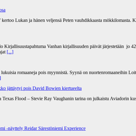
 osa
a” kertoo Lukan ja hänen veljensä Peten vauhdikkaasta mökkilomasta. Ki
lo Kirjallisuustapahtuma Vanhan kirjallisuuden päivät järjestetään jo 4
ajat
[...]
n lukuisia romaaneja pois myynnistä. Syynä on nuortenromaaneihin Loit
]
ko jättäytyi pois David Bowien kiertueelta
a Texas Flood – Stevie Ray Vaughanin tarina on julkaistu Aviadorin k
emi -näyttely Reidar Särestöniemi Experience