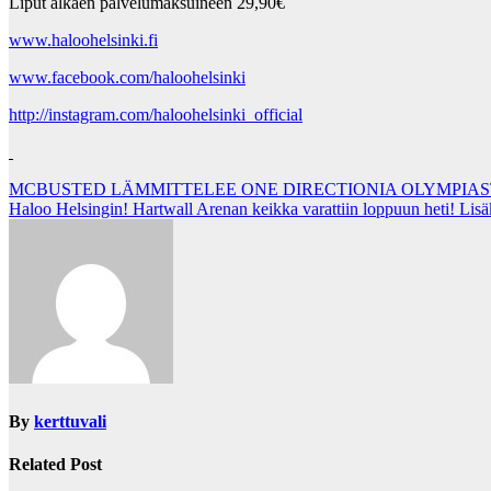
Liput alkaen palvelumaksuineen 29,90€
www.haloohelsinki.fi
www.facebook.com/haloohelsinki
http://instagram.com/haloohelsinki_official
Post
MCBUSTED LÄMMITTELEE ONE DIRECTIONIA OLYMPIA
Haloo Helsingin! Hartwall Arenan keikka varattiin loppuun heti! Lisä
navigation
By
kerttuvali
Related Post