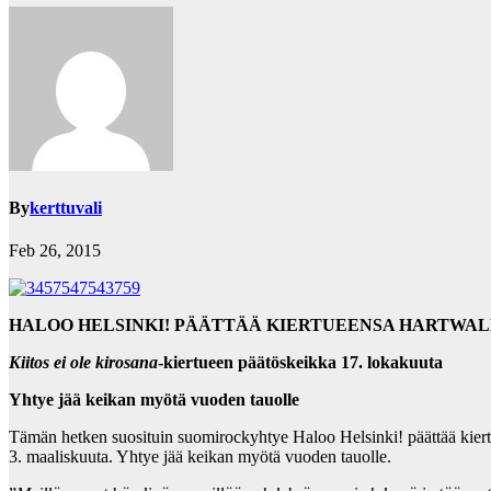
By
kerttuvali
Feb 26, 2015
HALOO HELSINKI! PÄÄTTÄÄ KIERTUEENSA HARTWA
Kiitos ei ole kirosana
-kiertueen päätöskeikka 17. lokakuuta
Yhtye jää keikan myötä vuoden tauolle
Tämän hetken suosituin suomirockyhtye Haloo Helsinki! päättää kier
3. maaliskuuta. Yhtye jää keikan myötä vuoden tauolle.