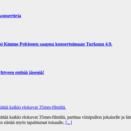
konsertteja
osi Kimmo Pohjonen saapuu konsertoimaan Turkuun 4.9.
tyeen entisiä jäseniä!
tää kaikki elokuvat 35mm-filmiltä.
 kaikki elokuvat 35mm-filmiltä, parittaa viinipullon jokaiselle ja lämm
n siirtää myös tapahtumat toisaalle,
[...]