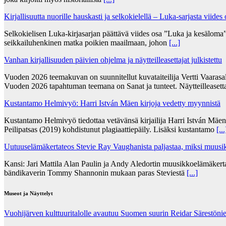
Kirjallisuutta nuorille hauskasti ja selkokielellä – Luka-sarjasta viides
Selkokielisen Luka-kirjasarjan päättävä viides osa ”Luka ja kesälom
seikkailuhenkinen matka poikien maailmaan, johon
[...]
Vanhan kirjallisuuden päivien ohjelma ja näytteilleasettajat julkistettu
Vuoden 2026 teemakuvan on suunnitellut kuvataiteilija Vertti Vaarasa
Vuoden 2026 tapahtuman teemana on Sanat ja tunteet. Näytteilleasett
Kustantamo Helmivyö: Harri István Mäen kirjoja vedetty myynnistä
Kustantamo Helmivyö tiedottaa vetävänsä kirjailija Harri István Mäe
Peilipatsas (2019) kohdistunut plagiaattiepäily. Lisäksi kustantamo
[...
Uutuuselämäkertateos Stevie Ray Vaughanista paljastaa, miksi muusik
Kansi: Jari Mattila Alan Paulin ja Andy Aledortin muusikkoelämäkert
bändikaverin Tommy Shannonin mukaan paras Steviestä
[...]
Museot ja Näyttelyt
Vuohijärven kulttuuritalolle avautuu Suomen suurin Reidar Särestöni