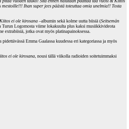
pitää vuoden tauko! Sitä ennen halutaan päättää tää vuosi & Kiitos
 mestoille!!! Ihan super jees päästä toteuttaa omia unelmia!! Tosta
Kiitos ei ole kirosana
–albumin sekä kolme uutta biisiä (
Seitsemän
a Turun Logomosta viime lokakuulta plus kaksi musiikkivideota
e extrabiisiä, jotka ovat myös platinapainoksessa.
na pidettävässä Emma Gaalassa kuudessa eri kategoriassa ja myös
iitos ei ole kirosana
, nousi tällä viikolla radioiden soitetuimmaksi