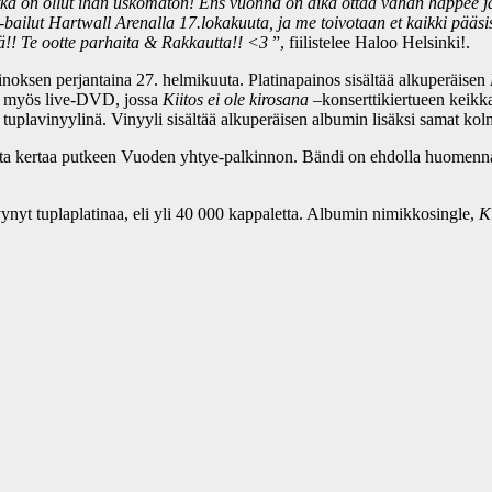
ka on ollut ihan uskomaton!
Ens vuonna on aika ottaa vähän happee ja 
bailut Hartwall Arenalla 17.lokakuuta, ja me toivotaan et kaikki pääsis
sä!! Te ootte parhaita & Rakkautta!! <3
”, fiilistelee Haloo Helsinki!.
inoksen perjantaina 27. helmikuuta. Platinapainos sisältää alkuperäisen
a myös live-DVD, jossa
Kiitos ei ole kirosana
–konserttikiertueen keikk
tuplavinyylinä. Vinyyli sisältää alkuperäisen albumin lisäksi samat kolm
oista kertaa putkeen Vuoden yhtye-palkinnon. Bändi on ehdolla huomen
ynyt tuplaplatinaa, eli yli 40 000 kappaletta. Albumin nimikkosingle,
K