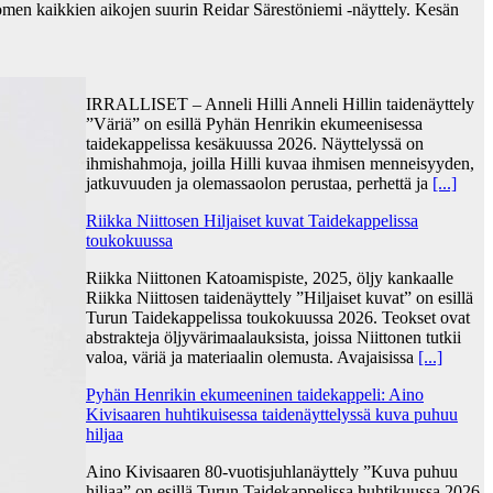
omen kaikkien aikojen suurin Reidar Särestöniemi -näyttely. Kesän
IRRALLISET – Anneli Hilli Anneli Hillin taidenäyttely
”Väriä” on esillä Pyhän Henrikin ekumeenisessa
taidekappelissa kesäkuussa 2026. Näyttelyssä on
ihmishahmoja, joilla Hilli kuvaa ihmisen menneisyyden,
jatkuvuuden ja olemassaolon perustaa, perhettä ja
[...]
Riikka Niittosen Hiljaiset kuvat Taidekappelissa
toukokuussa
Riikka Niittonen Katoamispiste, 2025, öljy kankaalle
Riikka Niittosen taidenäyttely ”Hiljaiset kuvat” on esillä
Turun Taidekappelissa toukokuussa 2026. Teokset ovat
abstrakteja öljyvärimaalauksista, joissa Niittonen tutkii
valoa, väriä ja materiaalin olemusta. Avajaisissa
[...]
Pyhän Henrikin ekumeeninen taidekappeli: Aino
Kivisaaren huhtikuisessa taidenäyttelyssä kuva puhuu
hiljaa
Aino Kivisaaren 80-vuotisjuhlanäyttely ”Kuva puhuu
hiljaa” on esillä Turun Taidekappelissa huhtikuussa 2026.