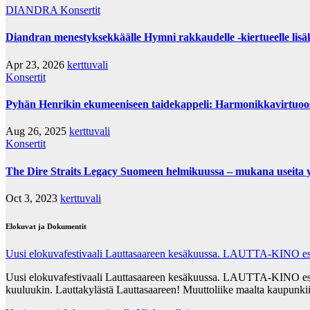
DIANDRA
Konsertit
Diandran menestyksekkäälle Hymni rakkaudelle -kiertueelle lisä
Apr 23, 2026
kerttuvali
Konsertit
Pyhän Henrikin ekumeeniseen taidekappeli: Harmonikkavirtuo
Aug 26, 2025
kerttuvali
Konsertit
The Dire Straits Legacy Suomeen helmikuussa – mukana useita yh
Oct 3, 2023
kerttuvali
Elokuvat ja Dokumentit
Uusi elokuvafestivaali Lauttasaareen kesäkuussa. LAUTTA-KINO esit
Uusi elokuvafestivaali Lauttasaareen kesäkuussa. LAUTTA-KINO esittää
kuuluukin. Lauttakylästä Lauttasaareen! Muuttoliike maalta kaupunkii