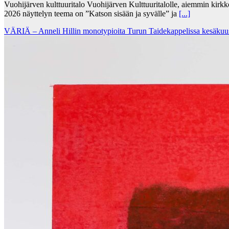
Vuohijärven kulttuuritalo Vuohijärven Kulttuuritalolle, aiemmin kirk
2026 näyttelyn teema on ”Katson sisään ja syvälle” ja
[...]
VÄRIÄ – Anneli Hillin monotypioita Turun Taidekappelissa kesäkuu