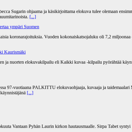
becca Sugarin ohjaama ja käsikirjoittama elokuva tulee olemaan ensim
uumitarinoista.
[...]
kertaa ympäri Suomen
ia koronarajoituksia. Vuoden kokonaiskatsojaluku oli 7,2 miljoonaa 
Aki Kaurismäki
 ja nuorten elokuvakilpailu eli Kaikki kuvaa -kilpailu pyörähtää käynti
sa 97-vuotiaana PALKITTU elokuvaohjaaja, kuvaaja ja taidemaalari Ma
” käynnistäjänä
[...]
kokuuta Vantaan Pyhän Laurin kirkon hautausmaalle. Sirpa Tabet syntyi 