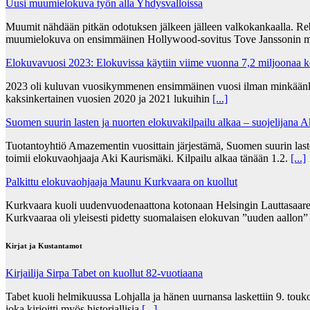
Uusi muumielokuva työn alla Yhdysvalloissa
Muumit nähdään pitkän odotuksen jälkeen jälleen valkokankaalla. Re
muumielokuva on ensimmäinen Hollywood-sovitus Tove Janssonin m
Elokuvavuosi 2023: Elokuvissa käytiin viime vuonna 7,2 miljoonaa 
2023 oli kuluvan vuosikymmenen ensimmäinen vuosi ilman minkäänlais
kaksinkertainen vuosien 2020 ja 2021 lukuihin
[...]
Suomen suurin lasten ja nuorten elokuvakilpailu alkaa – suojelijana 
Tuotantoyhtiö Amazementin vuosittain järjestämä, Suomen suurin lasten
toimii elokuvaohjaaja Aki Kaurismäki. Kilpailu alkaa tänään 1.2.
[...]
Palkittu elokuvaohjaaja Maunu Kurkvaara on kuollut
Kurkvaara kuoli uudenvuodenaattona kotonaan Helsingin Lauttasaares
Kurkvaaraa oli yleisesti pidetty suomalaisen elokuvan ”uuden aallon
Kirjat ja Kustantamot
Kirjailija Sirpa Tabet on kuollut 82-vuotiaana
Tabet kuoli helmikuussa Lohjalla ja hänen uurnansa laskettiin 9. tou
joka kirjoitti myös historiallisia
[...]