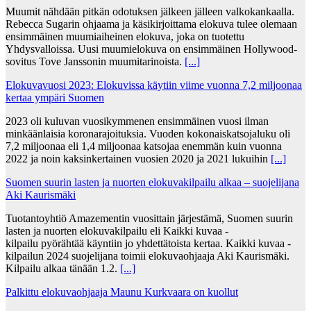
Muumit nähdään pitkän odotuksen jälkeen jälleen valkokankaalla.
Rebecca Sugarin ohjaama ja käsikirjoittama elokuva tulee olemaan
ensimmäinen muumiaiheinen elokuva, joka on tuotettu
Yhdysvalloissa. Uusi muumielokuva on ensimmäinen Hollywood-
sovitus Tove Janssonin muumitarinoista.
[...]
Elokuvavuosi 2023: Elokuvissa käytiin viime vuonna 7,2 miljoonaa
kertaa ympäri Suomen
2023 oli kuluvan vuosikymmenen ensimmäinen vuosi ilman
minkäänlaisia koronarajoituksia. Vuoden kokonaiskatsojaluku oli
7,2 miljoonaa eli 1,4 miljoonaa katsojaa enemmän kuin vuonna
2022 ja noin kaksinkertainen vuosien 2020 ja 2021 lukuihin
[...]
Suomen suurin lasten ja nuorten elokuvakilpailu alkaa – suojelijana
Aki Kaurismäki
Tuotantoyhtiö Amazementin vuosittain järjestämä, Suomen suurin
lasten ja nuorten elokuvakilpailu eli Kaikki kuvaa -
kilpailu pyörähtää käyntiin jo yhdettätoista kertaa. Kaikki kuvaa -
kilpailun 2024 suojelijana toimii elokuvaohjaaja Aki Kaurismäki.
Kilpailu alkaa tänään 1.2.
[...]
Palkittu elokuvaohjaaja Maunu Kurkvaara on kuollut