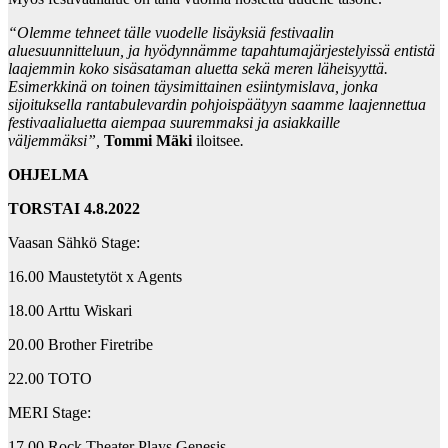
“Olemme tehneet tälle vuodelle lisäyksiä festivaalin
aluesuunnitteluun, ja hyödynnämme tapahtumajärjestelyissä entistä
laajemmin koko sisäsataman aluetta sekä meren läheisyyttä.
Esimerkkinä on toinen täysimittainen esiintymislava, jonka
sijoituksella rantabulevardin pohjoispäätyyn saamme laajennettua
festivaalialuetta aiempaa suuremmaksi ja asiakkaille
väljemmäksi”,
Tommi Mäki
iloitsee
.
OHJELMA
TORSTAI 4.8.2022
Vaasan Sähkö Stage:
16.00 Maustetytöt x Agents
18.00 Arttu Wiskari
20.00 Brother Firetribe
22.00 TOTO
MERI Stage:
17.00 Rock Theater Plays Genesis