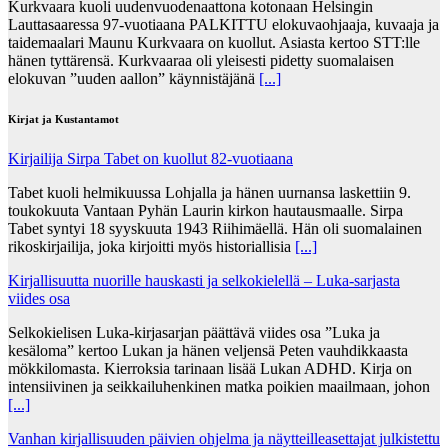
Kurkvaara kuoli uudenvuodenaattona kotonaan Helsingin
Lauttasaaressa 97-vuotiaana PALKITTU elokuvaohjaaja, kuvaaja ja
taidemaalari Maunu Kurkvaara on kuollut. Asiasta kertoo STT:lle
hänen tyttärensä. Kurkvaaraa oli yleisesti pidetty suomalaisen
elokuvan ”uuden aallon” käynnistäjänä
[...]
Kirjat ja Kustantamot
Kirjailija Sirpa Tabet on kuollut 82-vuotiaana
Tabet kuoli helmikuussa Lohjalla ja hänen uurnansa laskettiin 9.
toukokuuta Vantaan Pyhän Laurin kirkon hautausmaalle. Sirpa
Tabet syntyi 18 syyskuuta 1943 Riihimäellä. Hän oli suomalainen
rikoskirjailija, joka kirjoitti myös historiallisia
[...]
Kirjallisuutta nuorille hauskasti ja selkokielellä – Luka-sarjasta
viides osa
Selkokielisen Luka-kirjasarjan päättävä viides osa ”Luka ja
kesäloma” kertoo Lukan ja hänen veljensä Peten vauhdikkaasta
mökkilomasta. Kierroksia tarinaan lisää Lukan ADHD. Kirja on
intensiivinen ja seikkailuhenkinen matka poikien maailmaan, johon
[...]
Vanhan kirjallisuuden päivien ohjelma ja näytteilleasettajat julkistettu