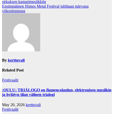
sirkuksen kamarimusiikkiin
navigation
Ensimmäinen Himos Metal Festival juhlitaan tulevana
viikonloppuna
By
kerttuvali
Related Post
Festivaalit
:OULU: TRIÁLOGO on flamencolaulun, elektronisen musiikin
ja hylätyn tilan välinen trialogi
May 20, 2026
kerttuvali
Festivaalit