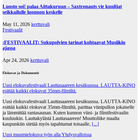
Luosto soi! palaa Aittakuruun – Saxtronauts vie kuulijat
seikkailulle luonnon keskelle
May 11, 2026
kerttuvali
Festivaalit
:FESTIVAALIT: Sukupolvien tarinat kohtaavat Musiikin
ajassa
Apr 24, 2026
kerttuvali
Elokuvat ja Dokumentit
Uusi elokuvafestivaali Lauttasaareen kesäkuussa. LAUTTA-KINO
esittää kaikki elokuvat 35mm-filmiltä.
Uusi elokuvafestivaali Lauttasaareen kesäkuussa. LAUTTA-KINO
esittää kaikki elokuvat 35mm-filmiltä, parittaa viinipullon jokaiselle
ja lämmittää rantasaunan. Kuten kunnon viini- ja filmifestivaalin
kuuluukin. Lauttakylästä Lauttasaareen! Muuttoliike maalta
kaupunkiin siirtää myös tapahtumat toisaalle,
[...]
Uusi muumielokuva työn alla Yhdysvalloissa