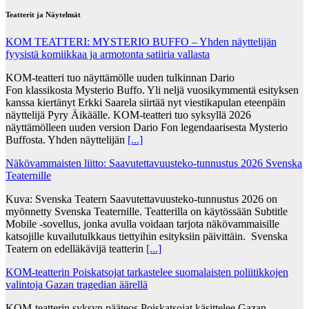
Teatterit ja Näytelmät
KOM TEATTERI: MYSTERIO BUFFO – Yhden näyttelijän
fyysistä komiikkaa ja armotonta satiiria vallasta
KOM-teatteri tuo näyttämölle uuden tulkinnan Dario
Fon klassikosta Mysterio Buffo. Yli neljä vuosikymmentä esityksen
kanssa kiertänyt Erkki Saarela siirtää nyt viestikapulan eteenpäin
näyttelijä Pyry Äikäälle. KOM-teatteri tuo syksyllä 2026
näyttämölleen uuden version Dario Fon legendaarisesta Mysterio
Buffosta. Yhden näyttelijän
[...]
Näkövammaisten liitto: Saavutettavuusteko-tunnustus 2026 Svenska
Teaternille
Kuva: Svenska Teatern Saavutettavuusteko-tunnustus 2026 on
myönnetty Svenska Teaternille. Teatterilla on käytössään Subtitle
Mobile -sovellus, jonka avulla voidaan tarjota näkövammaisille
katsojille kuvailutulkkaus tiettyihin esityksiin päivittäin. Svenska
Teatern on edelläkävijä teatterin
[...]
KOM-teatterin Poiskatsojat tarkastelee suomalaisten poliitikkojen
valintoja Gazan tragedian äärellä
KOM-teatterin syksyn pääteos Poiskatsojat käsittelee Gazan