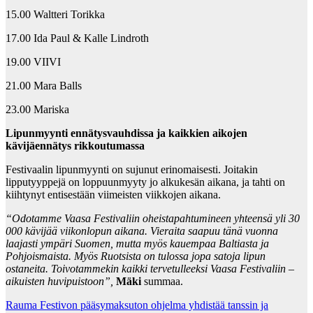
15.00 Waltteri Torikka
17.00 Ida Paul & Kalle Lindroth
19.00 VIIVI
21.00 Mara Balls
23.00 Mariska
Lipunmyynti ennätysvauhdissa ja kaikkien aikojen
kävijäennätys rikkoutumassa
Festivaalin lipunmyynti on sujunut erinomaisesti. Joitakin
lipputyyppejä on loppuunmyyty jo alkukesän aikana, ja tahti on
kiihtynyt entisestään viimeisten viikkojen aikana.
“Odotamme Vaasa Festivaliin oheistapahtumineen yhteensä yli 30
000 kävijää viikonlopun aikana. Vieraita saapuu tänä vuonna
laajasti ympäri Suomen, mutta myös kauempaa Baltiasta ja
Pohjoismaista. Myös Ruotsista on tulossa jopa satoja lipun
ostaneita. Toivotammekin kaikki tervetulleeksi Vaasa Festivaliin –
aikuisten huvipuistoon”,
Mäki
summaa.
Post
Rauma Festivon pääsymaksuton ohjelma yhdistää tanssin ja