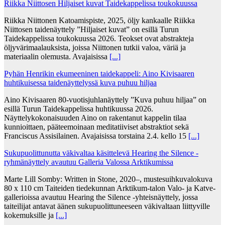
Riikka Niittosen Hiljaiset kuvat Taidekappelissa toukokuussa
Riikka Niittonen Katoamispiste, 2025, öljy kankaalle Riikka
Niittosen taidenäyttely ”Hiljaiset kuvat” on esillä Turun
Taidekappelissa toukokuussa 2026. Teokset ovat abstrakteja
öljyvärimaalauksista, joissa Niittonen tutkii valoa, väriä ja
materiaalin olemusta. Avajaisissa
[...]
Pyhän Henrikin ekumeeninen taidekappeli: Aino Kivisaaren
huhtikuisessa taidenäyttelyssä kuva puhuu hiljaa
Aino Kivisaaren 80-vuotisjuhlanäyttely ”Kuva puhuu hiljaa” on
esillä Turun Taidekappelissa huhtikuussa 2026.
Näyttelykokonaisuuden Aino on rakentanut kappelin tilaa
kunnioittaen, pääteemoinaan meditatiiviset abstraktiot sekä
Franciscus Assisilainen. Avajaisissa torstaina 2.4. kello 15
[...]
Sukupuolittunutta väkivaltaa käsittelevä Hearing the Silence -
ryhmänäyttely avautuu Galleria Valossa Arktikumissa
Marte Lill Somby: Written in Stone, 2020–, mustesuihkuvalokuva
80 x 110 cm Taiteiden tiedekunnan Arktikum-talon Valo- ja Katve-
gallerioissa avautuu Hearing the Silence -yhteisnäyttely, jossa
taiteilijat antavat äänen sukupuolittuneeseen väkivaltaan liittyville
kokemuksille ja
[...]