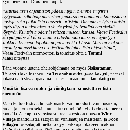
kymmenet muut Suomen huiput.
“Musiikillisen ohjelmiston pääesiintyjiin olemme erityisen
tyytyväisiä, sillä huippuartistien joukossa on muutamia kiinnostavia
nostoja sekä paikallisia nousevia artisteja. Olemme erityisen iloisia
myös täysin uudenlaisesta yhteistyöstä festivaalialueen sisältä
löytyvän Kuntsin modernin taiteen museon kanssa. Vaasa Festivalin
kävijät pääsevät tänä vuonna tutustumaan museon näyttelyyn
kaikkina kolmena tapahtumapäivänä klo 17 asti. Museon elokuun
näyttely on merkittävä osa festivaalin taiteellista ohjelmistoa”
,
Vaasa Festivalin promoottori ja toimitusjohtaja
Tommi
Mäki
kiteyttää.
Tänä vuonna uutena oheisohjelmana on myös
Sisäsataman
Terassin
lavalle rakentuva
Terassikaraoke
, jossa kävijät pääsevät
jokaisena festivaalipäivänä itse testaamaan omia laulutaitojaan.
Musiikin lisäksi ruoka- ja viinikylään panostettu entistä
enemmän
Mäki kertoo festivaalin kokonaiskuvan muodostuvan musiikin,
ruoan ja juomien sekä ainutlaatuisen miljöön yhdistelmästä meren
rannalla. Aiempina vuosina suureen suosioon noussut
Wine
Village
mahdollistaa satojen eri viinilaatujen maistelun, ja
Food
Villagen
ruokatarjottimelta löytyy herkkuja jokaiseen makuun.
Myös festivaalialue on tänä vuonna nostettu uudelle tasolle.