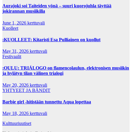
Aurajoki soi Taiteiden yönä – suuri kuorojuhla täyttää
jokirannan musiikilla
June 1, 2026
kerttuvali
Kuolleet
:KUOLLEET: Kitaristi Esa Pulliainen on kuollut
May 31, 2026
kerttuvali
Festivaalit
:OULU: TRIÁLOGO on flamencolaulun, elektronisen musiikin
ja hylätyn tilan välinen trialogi
May 20, 2026
kerttuvali
YHTYEET JA BÄNDIT
Barbie girl -hitistään tunnettu Aqua lopettaa
May 18, 2026
kerttuvali
Kulttuuriuutiset