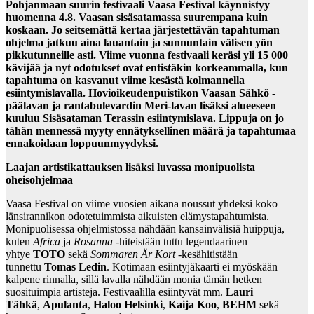
Pohjanmaan suurin festivaali Vaasa Festival käynnistyy
huomenna 4.8. Vaasan sisäsatamassa suurempana kuin
koskaan. Jo seitsemättä kertaa järjestettävän tapahtuman
ohjelma jatkuu aina lauantain ja sunnuntain välisen yön
pikkutunneille asti. Viime vuonna festivaali keräsi yli 15 000
kävijää ja nyt odotukset ovat entistäkin korkeammalla, kun
tapahtuma on kasvanut viime kesästä kolmannella
esiintymislavalla. Hovioikeudenpuistikon Vaasan Sähkö -
päälavan ja rantabulevardin Meri-lavan lisäksi alueeseen
kuuluu Sisäsataman Terassin esiintymislava. Lippuja on jo
tähän mennessä myyty ennätyksellinen määrä ja tapahtumaa
ennakoidaan loppuunmyydyksi.
Laajan artistikattauksen lisäksi luvassa monipuolista
oheisohjelmaa
Vaasa Festival on viime vuosien aikana noussut yhdeksi koko
länsirannikon odotetuimmista aikuisten elämystapahtumista.
Monipuolisessa ohjelmistossa nähdään kansainvälisiä huippuja,
kuten
Africa
ja
Rosanna
-hiteistään tuttu legendaarinen
yhtye
TOTO
sekä
Sommaren Är Kort
-kesähitistään
tunnettu
Tomas Ledin
. Kotimaan esiintyjäkaarti ei myöskään
kalpene rinnalla, sillä lavalla nähdään monia tämän hetken
suosituimpia artisteja. Festivaalilla esiintyvät mm.
Lauri
Tähkä
,
Apulanta
,
Haloo Helsinki
,
Kaija Koo
,
BEHM
sekä