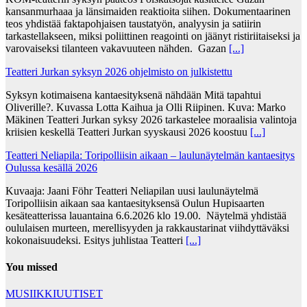
kansanmurhaaa ja länsimaiden reaktioita siihen. Dokumentaarinen
teos yhdistää faktapohjaisen taustatyön, analyysin ja satiirin
tarkastellakseen, miksi poliittinen reagointi on jäänyt ristiriitaiseksi ja
varovaiseksi tilanteen vakavuuteen nähden. Gazan
[...]
Teatteri Jurkan syksyn 2026 ohjelmisto on julkistettu
Syksyn kotimaisena kantaesityksenä nähdään Mitä tapahtui
Oliverille?. Kuvassa Lotta Kaihua ja Olli Riipinen. Kuva: Marko
Mäkinen Teatteri Jurkan syksy 2026 tarkastelee moraalisia valintoja
kriisien keskellä Teatteri Jurkan syyskausi 2026 koostuu
[...]
Teatteri Neliapila: Toripolliisin aikaan – laulunäytelmän kantaesitys
Oulussa kesällä 2026
Kuvaaja: Jaani Föhr Teatteri Neliapilan uusi laulunäytelmä
Toripolliisin aikaan saa kantaesityksensä Oulun Hupisaarten
kesäteatterissa lauantaina 6.6.2026 klo 19.00. Näytelmä yhdistää
oululaisen murteen, merellisyyden ja rakkaustarinat viihdyttäväksi
kokonaisuudeksi. Esitys juhlistaa Teatteri
[...]
You missed
MUSIIKKIUUTISET