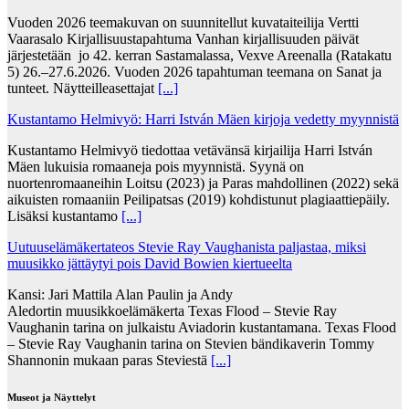
Vuoden 2026 teemakuvan on suunnitellut kuvataiteilija Vertti
Vaarasalo Kirjallisuustapahtuma Vanhan kirjallisuuden päivät
järjestetään jo 42. kerran Sastamalassa, Vexve Areenalla (Ratakatu
5) 26.–27.6.2026. Vuoden 2026 tapahtuman teemana on Sanat ja
tunteet. Näytteilleasettajat
[...]
Kustantamo Helmivyö: Harri István Mäen kirjoja vedetty myynnistä
Kustantamo Helmivyö tiedottaa vetävänsä kirjailija Harri István
Mäen lukuisia romaaneja pois myynnistä. Syynä on
nuortenromaaneihin Loitsu (2023) ja Paras mahdollinen (2022) sekä
aikuisten romaaniin Peilipatsas (2019) kohdistunut plagiaattiepäily.
Lisäksi kustantamo
[...]
Uutuuselämäkertateos Stevie Ray Vaughanista paljastaa, miksi
muusikko jättäytyi pois David Bowien kiertueelta
Kansi: Jari Mattila Alan Paulin ja Andy
Aledortin muusikkoelämäkerta Texas Flood – Stevie Ray
Vaughanin tarina on julkaistu Aviadorin kustantamana. Texas Flood
– Stevie Ray Vaughanin tarina on Stevien bändikaverin Tommy
Shannonin mukaan paras Steviestä
[...]
Museot ja Näyttelyt