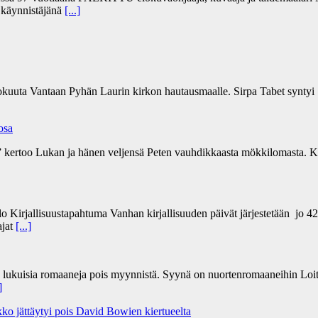
” käynnistäjänä
[...]
kokuuta Vantaan Pyhän Laurin kirkon hautausmaalle. Sirpa Tabet syntyi 
 osa
a” kertoo Lukan ja hänen veljensä Peten vauhdikkaasta mökkilomasta. Ki
lo Kirjallisuustapahtuma Vanhan kirjallisuuden päivät järjestetään jo 4
ajat
[...]
n lukuisia romaaneja pois myynnistä. Syynä on nuortenromaaneihin Loit
]
ko jättäytyi pois David Bowien kiertueelta