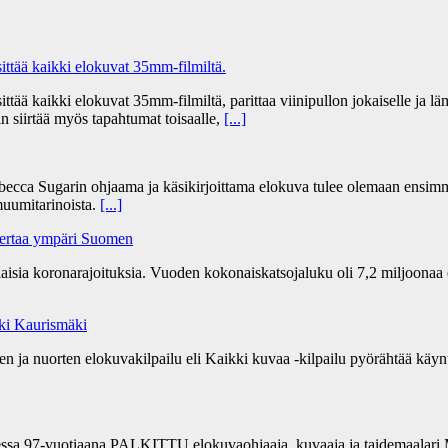
tää kaikki elokuvat 35mm-filmiltä.
 kaikki elokuvat 35mm-filmiltä, parittaa viinipullon jokaiselle ja lämm
n siirtää myös tapahtumat toisaalle,
[...]
becca Sugarin ohjaama ja käsikirjoittama elokuva tulee olemaan ensim
uumitarinoista.
[...]
kertaa ympäri Suomen
ia koronarajoituksia. Vuoden kokonaiskatsojaluku oli 7,2 miljoonaa 
Aki Kaurismäki
 ja nuorten elokuvakilpailu eli Kaikki kuvaa -kilpailu pyörähtää käynti
sa 97-vuotiaana PALKITTU elokuvaohjaaja, kuvaaja ja taidemaalari Ma