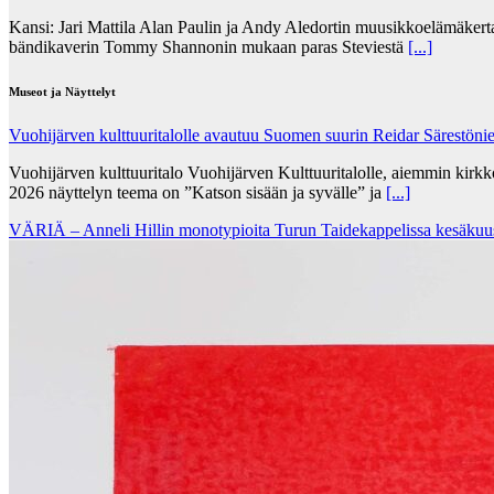
Kansi: Jari Mattila Alan Paulin ja Andy Aledortin muusikkoelämäkert
bändikaverin Tommy Shannonin mukaan paras Steviestä
[...]
Museot ja Näyttelyt
Vuohijärven kulttuuritalolle avautuu Suomen suurin Reidar Särestöni
Vuohijärven kulttuuritalo Vuohijärven Kulttuuritalolle, aiemmin kirk
2026 näyttelyn teema on ”Katson sisään ja syvälle” ja
[...]
VÄRIÄ – Anneli Hillin monotypioita Turun Taidekappelissa kesäkuu