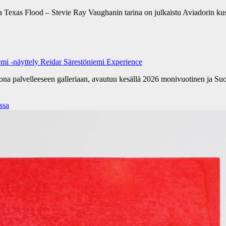
a Texas Flood – Stevie Ray Vaughanin tarina on julkaistu Aviadorin k
emi -näyttely Reidar Särestöniemi Experience
kona palvelleeseen galleriaan, avautuu kesällä 2026 monivuotinen ja Su
ssa