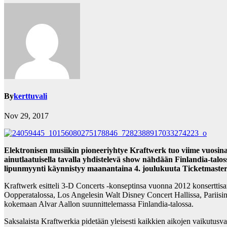
By
kerttuvali
Nov 29, 2017
Elektronisen musiikin pioneeriyhtye Kraftwerk tuo viime vuosin
ainutlaatuisella tavalla yhdistelevä show nähdään Finlandia-talossa
lipunmyynti käynnistyy maanantaina 4. joulukuuta Ticketmaster
Kraftwerk esitteli 3-D Concerts -konseptinsa vuonna 2012 konsertti
Oopperatalossa, Los Angelesin Walt Disney Concert Hallissa, Pariis
kokemaan Alvar Aallon suunnittelemassa Finlandia-talossa.
Saksalaista Kraftwerkia pidetään yleisesti kaikkien aikojen vaikutus