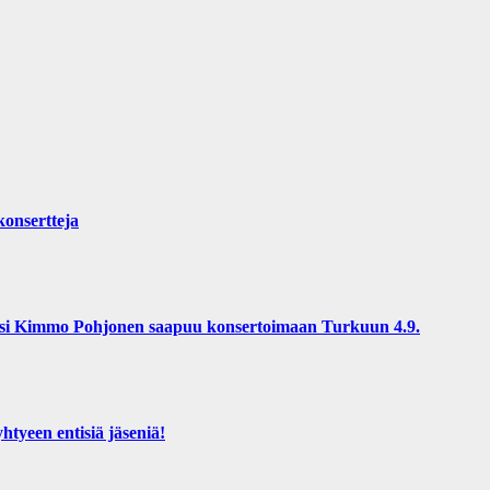
konsertteja
osi Kimmo Pohjonen saapuu konsertoimaan Turkuun 4.9.
tyeen entisiä jäseniä!