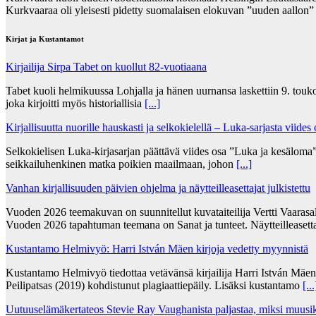
Kurkvaaraa oli yleisesti pidetty suomalaisen elokuvan ”uuden aallon
Kirjat ja Kustantamot
Kirjailija Sirpa Tabet on kuollut 82-vuotiaana
Tabet kuoli helmikuussa Lohjalla ja hänen uurnansa laskettiin 9. tou
joka kirjoitti myös historiallisia
[...]
Kirjallisuutta nuorille hauskasti ja selkokielellä – Luka-sarjasta viides
Selkokielisen Luka-kirjasarjan päättävä viides osa ”Luka ja kesälom
seikkailuhenkinen matka poikien maailmaan, johon
[...]
Vanhan kirjallisuuden päivien ohjelma ja näytteilleasettajat julkistettu
Vuoden 2026 teemakuvan on suunnitellut kuvataiteilija Vertti Vaarasa
Vuoden 2026 tapahtuman teemana on Sanat ja tunteet. Näytteilleasett
Kustantamo Helmivyö: Harri István Mäen kirjoja vedetty myynnistä
Kustantamo Helmivyö tiedottaa vetävänsä kirjailija Harri István Mäe
Peilipatsas (2019) kohdistunut plagiaattiepäily. Lisäksi kustantamo
[...
Uutuuselämäkertateos Stevie Ray Vaughanista paljastaa, miksi muusik