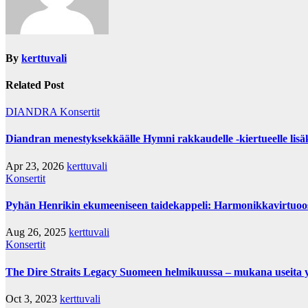
By
kerttuvali
Related Post
DIANDRA
Konsertit
Diandran menestyksekkäälle Hymni rakkaudelle -kiertueelle lisä
Apr 23, 2026
kerttuvali
Konsertit
Pyhän Henrikin ekumeeniseen taidekappeli: Harmonikkavirtuo
Aug 26, 2025
kerttuvali
Konsertit
The Dire Straits Legacy Suomeen helmikuussa – mukana useita yh
Oct 3, 2023
kerttuvali