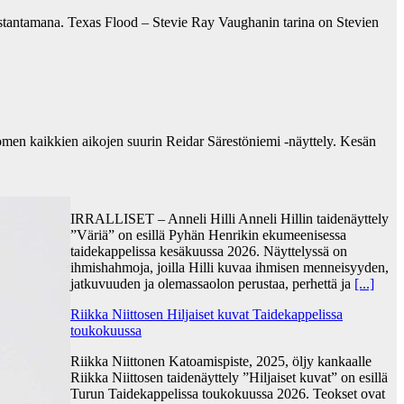
ustantamana. Texas Flood – Stevie Ray Vaughanin tarina on Stevien
omen kaikkien aikojen suurin Reidar Särestöniemi -näyttely. Kesän
IRRALLISET – Anneli Hilli Anneli Hillin taidenäyttely
”Väriä” on esillä Pyhän Henrikin ekumeenisessa
taidekappelissa kesäkuussa 2026. Näyttelyssä on
ihmishahmoja, joilla Hilli kuvaa ihmisen menneisyyden,
jatkuvuuden ja olemassaolon perustaa, perhettä ja
[...]
Riikka Niittosen Hiljaiset kuvat Taidekappelissa
toukokuussa
Riikka Niittonen Katoamispiste, 2025, öljy kankaalle
Riikka Niittosen taidenäyttely ”Hiljaiset kuvat” on esillä
Turun Taidekappelissa toukokuussa 2026. Teokset ovat