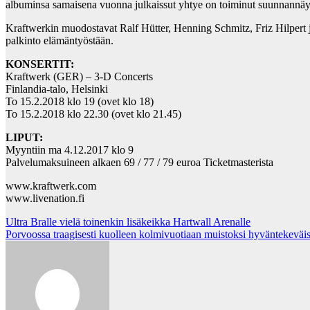
albuminsa samaisena vuonna julkaissut yhtye on toiminut suunnannäyttä
Kraftwerkin muodostavat Ralf Hütter, Henning Schmitz, Friz Hilpert j
palkinto elämäntyöstään.
KONSERTIT:
Kraftwerk (GER) – 3-D Concerts
Finlandia-talo, Helsinki
To 15.2.2018 klo 19 (ovet klo 18)
To 15.2.2018 klo 22.30 (ovet klo 21.45)
LIPUT:
Myyntiin ma 4.12.2017 klo 9
Palvelumaksuineen alkaen 69 / 77 / 79 euroa Ticketmasterista
www.kraftwerk.com
www.livenation.fi
Post
Ultra Bralle vielä toinenkin lisäkeikka Hartwall Arenalle
Porvoossa traagisesti kuolleen kolmivuotiaan muistoksi hyväntekeväis
navigation