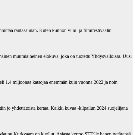
ittää rantasaunan. Kuten kunnon viini- ja filmifestivaalin
mäinen muumiaiheinen elokuva, joka on tuotettu Yhdysvalloissa. Uusi
eli 1,4 miljoonaa katsojaa enemmän kuin vuonna 2022 ja noin
in jo yhdettätoista kertaa. Kaikki kuvaa -kilpailun 2024 suojelijana
unu Kurkvaara on kuollut. Asiasta kertoo STT:lle hänen tyttärensä.