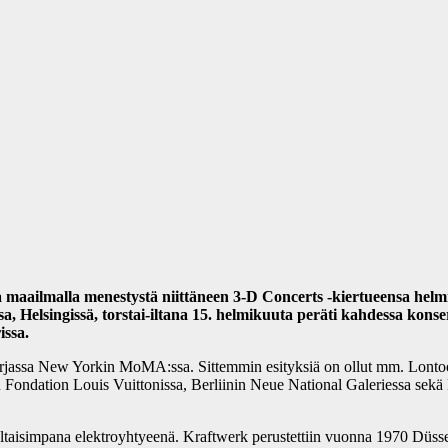
a maailmalla menestystä niittäneen 3-D Concerts -kiertueensa hel
, Helsingissä, torstai-iltana 15. helmikuuta peräti kahdessa konsert
issa.
sarjassa New Yorkin MoMA:ssa. Sittemmin esityksiä on ollut mm. Lont
in Fondation Louis Vuittonissa, Berliinin Neue National Galeriessa 
valtaisimpana elektroyhtyeenä. Kraftwerk perustettiin vuonna 1970 Düsse