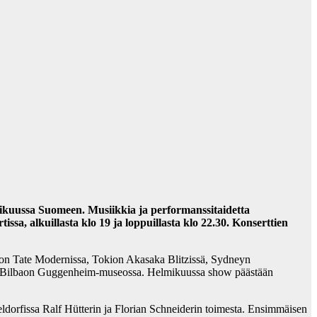
mikuussa Suomeen. Musiikkia ja performanssitaidetta
issa, alkuillasta klo 19 ja loppuillasta klo 22.30. Konserttien
oon Tate Modernissa, Tokion Akasaka Blitzissä, Sydneyn
sekä Bilbaon Guggenheim-museossa. Helmikuussa show päästään
ldorfissa Ralf Hütterin ja Florian Schneiderin toimesta. Ensimmäisen