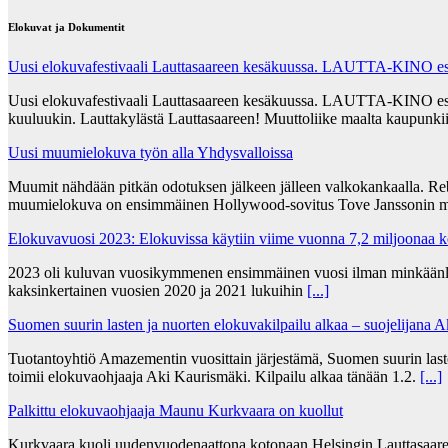
Elokuvat ja Dokumentit
Uusi elokuvafestivaali Lauttasaareen kesäkuussa. LAUTTA-KINO esit
Uusi elokuvafestivaali Lauttasaareen kesäkuussa. LAUTTA-KINO esittää
kuuluukin. Lauttakylästä Lauttasaareen! Muuttoliike maalta kaupunkii
Uusi muumielokuva työn alla Yhdysvalloissa
Muumit nähdään pitkän odotuksen jälkeen jälleen valkokankaalla. Re
muumielokuva on ensimmäinen Hollywood-sovitus Tove Janssonin m
Elokuvavuosi 2023: Elokuvissa käytiin viime vuonna 7,2 miljoonaa 
2023 oli kuluvan vuosikymmenen ensimmäinen vuosi ilman minkäänlais
kaksinkertainen vuosien 2020 ja 2021 lukuihin
[...]
Suomen suurin lasten ja nuorten elokuvakilpailu alkaa – suojelijana 
Tuotantoyhtiö Amazementin vuosittain järjestämä, Suomen suurin lasten
toimii elokuvaohjaaja Aki Kaurismäki. Kilpailu alkaa tänään 1.2.
[...]
Palkittu elokuvaohjaaja Maunu Kurkvaara on kuollut
Kurkvaara kuoli uudenvuodenaattona kotonaan Helsingin Lauttasaares