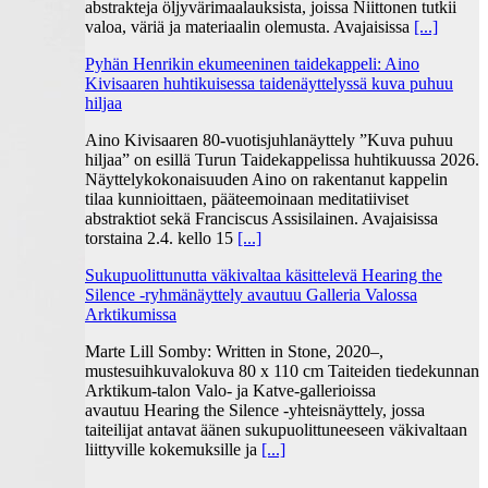
abstrakteja öljyvärimaalauksista, joissa Niittonen tutkii
valoa, väriä ja materiaalin olemusta. Avajaisissa
[...]
Pyhän Henrikin ekumeeninen taidekappeli: Aino
Kivisaaren huhtikuisessa taidenäyttelyssä kuva puhuu
hiljaa
Aino Kivisaaren 80-vuotisjuhlanäyttely ”Kuva puhuu
hiljaa” on esillä Turun Taidekappelissa huhtikuussa 2026.
Näyttelykokonaisuuden Aino on rakentanut kappelin
tilaa kunnioittaen, pääteemoinaan meditatiiviset
abstraktiot sekä Franciscus Assisilainen. Avajaisissa
torstaina 2.4. kello 15
[...]
Sukupuolittunutta väkivaltaa käsittelevä Hearing the
Silence -ryhmänäyttely avautuu Galleria Valossa
Arktikumissa
Marte Lill Somby: Written in Stone, 2020–,
mustesuihkuvalokuva 80 x 110 cm Taiteiden tiedekunnan
Arktikum-talon Valo- ja Katve-gallerioissa
avautuu Hearing the Silence -yhteisnäyttely, jossa
taiteilijat antavat äänen sukupuolittuneeseen väkivaltaan
liittyville kokemuksille ja
[...]