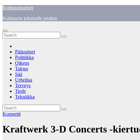
Skip
Kulttuuriuutiset
to
Kulttuuria jokaiselle jotakin
content
Pääuutiset
Politiikka
Oikeus
Talous
Sää
Urheilua
Terveys
Tiede
Tekniikka
Konsertit
Kraftwerk 3-D Concerts -kiertue