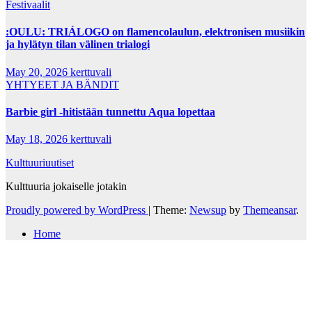
Festivaalit
:OULU: TRIÁLOGO on flamencolaulun, elektronisen musiikin
ja hylätyn tilan välinen trialogi
May 20, 2026
kerttuvali
YHTYEET JA BÄNDIT
Barbie girl -hitistään tunnettu Aqua lopettaa
May 18, 2026
kerttuvali
Kulttuuriuutiset
Kulttuuria jokaiselle jotakin
Proudly powered by WordPress
|
Theme:
Newsup
by
Themeansar
.
Home