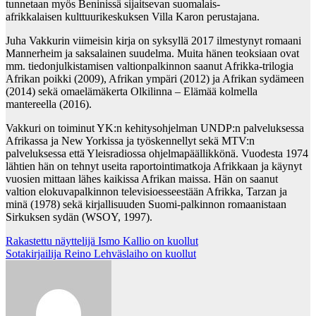
tunnetaan myös Beninissä sijaitsevan suomalais-
afrikkalaisen kulttuurikeskuksen Villa Karon perustajana.
Juha Vakkurin viimeisin kirja on syksyllä 2017 ilmestynyt romaani
Mannerheim ja saksalainen suudelma. Muita hänen teoksiaan ovat
mm. tiedonjulkistamisen valtionpalkinnon saanut Afrikka-trilogia
Afrikan poikki (2009), Afrikan ympäri (2012) ja Afrikan sydämeen
(2014) sekä omaelämäkerta Olkilinna – Elämää kolmella
mantereella (2016).
Vakkuri on toiminut YK:n kehitysohjelman UNDP:n palveluksessa
Afrikassa ja New Yorkissa ja työskennellyt sekä MTV:n
palveluksessa että Yleisradiossa ohjelmapäällikkönä. Vuodesta 1974
lähtien hän on tehnyt useita raportointimatkoja Afrikkaan ja käynyt
vuosien mittaan lähes kaikissa Afrikan maissa. Hän on saanut
valtion elokuvapalkinnon televisioesseestään Afrikka, Tarzan ja
minä (1978) sekä kirjallisuuden Suomi-palkinnon romaanistaan
Sirkuksen sydän (WSOY, 1997).
Post
Rakastettu näyttelijä Ismo Kallio on kuollut
Sotakirjailija Reino Lehväslaiho on kuollut
navigation