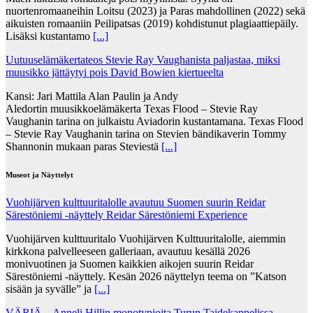
nuortenromaaneihin Loitsu (2023) ja Paras mahdollinen (2022) sekä
aikuisten romaaniin Peilipatsas (2019) kohdistunut plagiaattiepäily.
Lisäksi kustantamo
[...]
Uutuuselämäkertateos Stevie Ray Vaughanista paljastaa, miksi
muusikko jättäytyi pois David Bowien kiertueelta
Kansi: Jari Mattila Alan Paulin ja Andy
Aledortin muusikkoelämäkerta Texas Flood – Stevie Ray
Vaughanin tarina on julkaistu Aviadorin kustantamana. Texas Flood
– Stevie Ray Vaughanin tarina on Stevien bändikaverin Tommy
Shannonin mukaan paras Steviestä
[...]
Museot ja Näyttelyt
Vuohijärven kulttuuritalolle avautuu Suomen suurin Reidar
Särestöniemi -näyttely Reidar Särestöniemi Experience
Vuohijärven kulttuuritalo Vuohijärven Kulttuuritalolle, aiemmin
kirkkona palvelleeseen galleriaan, avautuu kesällä 2026
monivuotinen ja Suomen kaikkien aikojen suurin Reidar
Särestöniemi -näyttely. Kesän 2026 näyttelyn teema on ”Katson
sisään ja syvälle” ja
[...]
VÄRIÄ – Anneli Hillin monotypioita Turun Taidekappelissa