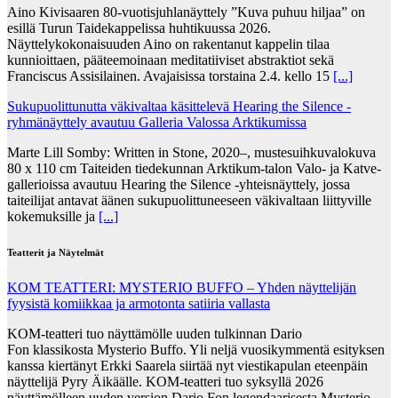
Aino Kivisaaren 80-vuotisjuhlanäyttely ”Kuva puhuu hiljaa” on
esillä Turun Taidekappelissa huhtikuussa 2026.
Näyttelykokonaisuuden Aino on rakentanut kappelin tilaa
kunnioittaen, pääteemoinaan meditatiiviset abstraktiot sekä
Franciscus Assisilainen. Avajaisissa torstaina 2.4. kello 15
[...]
Sukupuolittunutta väkivaltaa käsittelevä Hearing the Silence -
ryhmänäyttely avautuu Galleria Valossa Arktikumissa
Marte Lill Somby: Written in Stone, 2020–, mustesuihkuvalokuva
80 x 110 cm Taiteiden tiedekunnan Arktikum-talon Valo- ja Katve-
gallerioissa avautuu Hearing the Silence -yhteisnäyttely, jossa
taiteilijat antavat äänen sukupuolittuneeseen väkivaltaan liittyville
kokemuksille ja
[...]
Teatterit ja Näytelmät
KOM TEATTERI: MYSTERIO BUFFO – Yhden näyttelijän
fyysistä komiikkaa ja armotonta satiiria vallasta
KOM-teatteri tuo näyttämölle uuden tulkinnan Dario
Fon klassikosta Mysterio Buffo. Yli neljä vuosikymmentä esityksen
kanssa kiertänyt Erkki Saarela siirtää nyt viestikapulan eteenpäin
näyttelijä Pyry Äikäälle. KOM-teatteri tuo syksyllä 2026
näyttämölleen uuden version Dario Fon legendaarisesta Mysterio