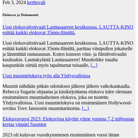
Feb 3, 2024
kerttuvali
Elokuvat ja Dokumentit
Uusi elokuvafestivaali Lauttasaareen kesäkuussa. LAUTTA-KINO
esittää kaikki elokuvat 35mm-filmiltä.
Uusi elokuvafestivaali Lauttasaareen kesäkuussa. LAUTTA-KINO
esittää kaikki elokuvat 35mm-filmiltä, parittaa viinipullon jokaiselle
ja lämmittää rantasaunan. Kuten kunnon viini- ja filmifestivaalin
kuuluukin. Lauttakylästä Lauttasaareen! Muuttoliike maalta
kaupunkiin siirtää myös tapahtumat toisaalle,
[...]
Uusi muumielokuva työn alla Yhdysvalloissa
Muumit nähdään pitkän odotuksen jälkeen jälleen valkokankaalla.
Rebecca Sugarin ohjaama ja käsikirjoittama elokuva tulee olemaan
ensimmäinen muumiaiheinen elokuva, joka on tuotettu
Yhdysvalloissa. Uusi muumielokuva on ensimmäinen Hollywood-
sovitus Tove Janssonin muumitarinoista.
[...]
Elokuvavuosi 2023: Elokuvissa käytiin viime vuonna 7,2 miljoonaa
kertaa ympäri Suomen
2023 oli kuluvan vuosikymmenen ensimmäinen vuosi ilman