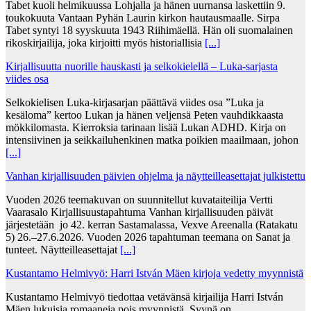
Tabet kuoli helmikuussa Lohjalla ja hänen uurnansa laskettiin 9.
toukokuuta Vantaan Pyhän Laurin kirkon hautausmaalle. Sirpa
Tabet syntyi 18 syyskuuta 1943 Riihimäellä. Hän oli suomalainen
rikoskirjailija, joka kirjoitti myös historiallisia
[...]
Kirjallisuutta nuorille hauskasti ja selkokielellä – Luka-sarjasta
viides osa
Selkokielisen Luka-kirjasarjan päättävä viides osa ”Luka ja
kesäloma” kertoo Lukan ja hänen veljensä Peten vauhdikkaasta
mökkilomasta. Kierroksia tarinaan lisää Lukan ADHD. Kirja on
intensiivinen ja seikkailuhenkinen matka poikien maailmaan, johon
[...]
Vanhan kirjallisuuden päivien ohjelma ja näytteilleasettajat julkistettu
Vuoden 2026 teemakuvan on suunnitellut kuvataiteilija Vertti
Vaarasalo Kirjallisuustapahtuma Vanhan kirjallisuuden päivät
järjestetään jo 42. kerran Sastamalassa, Vexve Areenalla (Ratakatu
5) 26.–27.6.2026. Vuoden 2026 tapahtuman teemana on Sanat ja
tunteet. Näytteilleasettajat
[...]
Kustantamo Helmivyö: Harri István Mäen kirjoja vedetty myynnistä
Kustantamo Helmivyö tiedottaa vetävänsä kirjailija Harri István
Mäen lukuisia romaaneja pois myynnistä. Syynä on