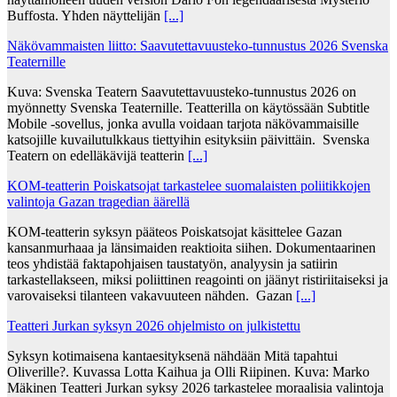
Buffosta. Yhden näyttelijän
[...]
Näkövammaisten liitto: Saavutettavuusteko-tunnustus 2026 Svenska
Teaternille
Kuva: Svenska Teatern Saavutettavuusteko-tunnustus 2026 on
myönnetty Svenska Teaternille. Teatterilla on käytössään Subtitle
Mobile -sovellus, jonka avulla voidaan tarjota näkövammaisille
katsojille kuvailutulkkaus tiettyihin esityksiin päivittäin. Svenska
Teatern on edelläkävijä teatterin
[...]
KOM-teatterin Poiskatsojat tarkastelee suomalaisten poliitikkojen
valintoja Gazan tragedian äärellä
KOM-teatterin syksyn pääteos Poiskatsojat käsittelee Gazan
kansanmurhaaa ja länsimaiden reaktioita siihen. Dokumentaarinen
teos yhdistää faktapohjaisen taustatyön, analyysin ja satiirin
tarkastellakseen, miksi poliittinen reagointi on jäänyt ristiriitaiseksi ja
varovaiseksi tilanteen vakavuuteen nähden. Gazan
[...]
Teatteri Jurkan syksyn 2026 ohjelmisto on julkistettu
Syksyn kotimaisena kantaesityksenä nähdään Mitä tapahtui
Oliverille?. Kuvassa Lotta Kaihua ja Olli Riipinen. Kuva: Marko
Mäkinen Teatteri Jurkan syksy 2026 tarkastelee moraalisia valintoja