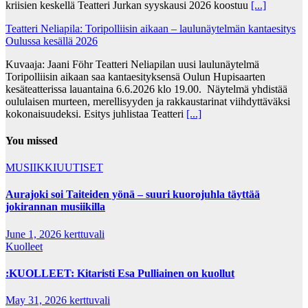
kriisien keskellä Teatteri Jurkan syyskausi 2026 koostuu
[...]
Teatteri Neliapila: Toripolliisin aikaan – laulunäytelmän kantaesitys
Oulussa kesällä 2026
Kuvaaja: Jaani Föhr Teatteri Neliapilan uusi laulunäytelmä
Toripolliisin aikaan saa kantaesityksensä Oulun Hupisaarten
kesäteatterissa lauantaina 6.6.2026 klo 19.00. Näytelmä yhdistää
oululaisen murteen, merellisyyden ja rakkaustarinat viihdyttäväksi
kokonaisuudeksi. Esitys juhlistaa Teatteri
[...]
You missed
MUSIIKKIUUTISET
Aurajoki soi Taiteiden yönä – suuri kuorojuhla täyttää
jokirannan musiikilla
June 1, 2026
kerttuvali
Kuolleet
:KUOLLEET: Kitaristi Esa Pulliainen on kuollut
May 31, 2026
kerttuvali