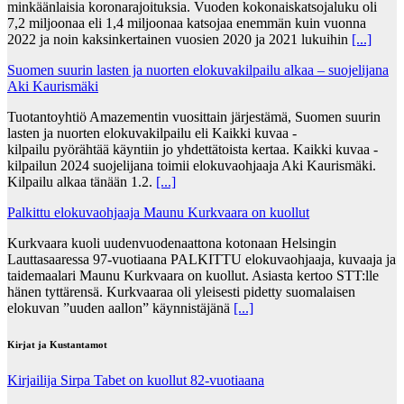
minkäänlaisia koronarajoituksia. Vuoden kokonaiskatsojaluku oli
7,2 miljoonaa eli 1,4 miljoonaa katsojaa enemmän kuin vuonna
2022 ja noin kaksinkertainen vuosien 2020 ja 2021 lukuihin
[...]
Suomen suurin lasten ja nuorten elokuvakilpailu alkaa – suojelijana
Aki Kaurismäki
Tuotantoyhtiö Amazementin vuosittain järjestämä, Suomen suurin
lasten ja nuorten elokuvakilpailu eli Kaikki kuvaa -
kilpailu pyörähtää käyntiin jo yhdettätoista kertaa. Kaikki kuvaa -
kilpailun 2024 suojelijana toimii elokuvaohjaaja Aki Kaurismäki.
Kilpailu alkaa tänään 1.2.
[...]
Palkittu elokuvaohjaaja Maunu Kurkvaara on kuollut
Kurkvaara kuoli uudenvuodenaattona kotonaan Helsingin
Lauttasaaressa 97-vuotiaana PALKITTU elokuvaohjaaja, kuvaaja ja
taidemaalari Maunu Kurkvaara on kuollut. Asiasta kertoo STT:lle
hänen tyttärensä. Kurkvaaraa oli yleisesti pidetty suomalaisen
elokuvan ”uuden aallon” käynnistäjänä
[...]
Kirjat ja Kustantamot
Kirjailija Sirpa Tabet on kuollut 82-vuotiaana