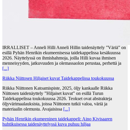
IRRALLISET – Anneli Hilli Anneli Hillin taidenäyttely ”Väriä” on
esillä Pyhän Henrikin ekumeenisessa taidekappelissa kesäkuussa
2026. Näyttelyssä on ihmishahmoja, joilla Hilli kuvaa ihmisen
menneisyyden, jatkuvuuden ja olemassaolon perustaa, perhettä ja
[...]
Riikka Niittosen Hiljaiset kuvat Taidekappelissa toukokuussa
Riikka Niittonen Katoamispiste, 2025, öljy kankaalle Riikka
Niittosen taidenäyttely ”Hiljaiset kuvat” on esillä Turun
Taidekappelissa toukokuussa 2026. Teokset ovat abstrakteja
öljyvärimaalauksista, joissa Niittonen tutkii valoa, väriä ja
materiaalin olemusta. Avajaisissa
[...]
Pyhän Henrikin ekumeeninen taidekappeli: Aino Kivisaaren
huhtikuisessa taidenäyttelyssä kuva puhuu hiljaa