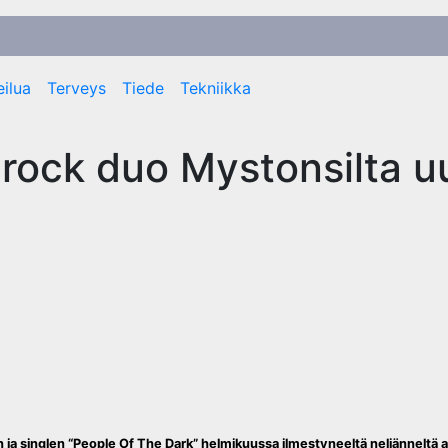
ilua
Terveys
Tiede
Tekniikka
ock duo Mystonsilta u
ja singlen “People Of The Dark” helmikuussa ilmestyneeltä neljänneltä 