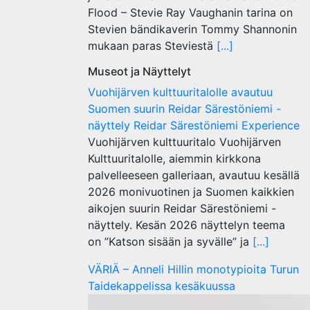
Flood – Stevie Ray Vaughanin tarina on
Stevien bändikaverin Tommy Shannonin
mukaan paras Steviestä
[...]
Museot ja Näyttelyt
Vuohijärven kulttuuritalolle avautuu
Suomen suurin Reidar Särestöniemi -
näyttely Reidar Särestöniemi Experience
Vuohijärven kulttuuritalo Vuohijärven
Kulttuuritalolle, aiemmin kirkkona
palvelleeseen galleriaan, avautuu kesällä
2026 monivuotinen ja Suomen kaikkien
aikojen suurin Reidar Särestöniemi -
näyttely. Kesän 2026 näyttelyn teema
on ”Katson sisään ja syvälle” ja
[...]
VÄRIÄ – Anneli Hillin monotypioita Turun
Taidekappelissa kesäkuussa