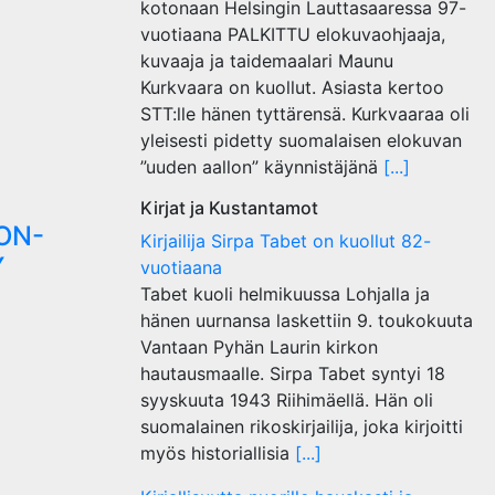
kotonaan Helsingin Lauttasaaressa 97-
vuotiaana PALKITTU elokuvaohjaaja,
kuvaaja ja taidemaalari Maunu
Kurkvaara on kuollut. Asiasta kertoo
STT:lle hänen tyttärensä. Kurkvaaraa oli
yleisesti pidetty suomalaisen elokuvan
”uuden aallon” käynnistäjänä
[...]
Kirjat ja Kustantamot
ON-
Kirjailija Sirpa Tabet on kuollut 82-
Y
vuotiaana
Tabet kuoli helmikuussa Lohjalla ja
hänen uurnansa laskettiin 9. toukokuuta
Vantaan Pyhän Laurin kirkon
hautausmaalle. Sirpa Tabet syntyi 18
syyskuuta 1943 Riihimäellä. Hän oli
suomalainen rikoskirjailija, joka kirjoitti
myös historiallisia
[...]