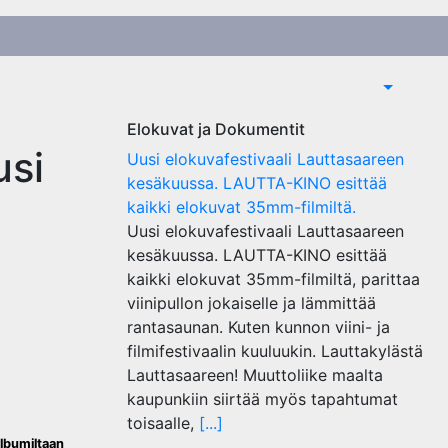
Elokuvat ja Dokumentit
usi
Uusi elokuvafestivaali Lauttasaareen
kesäkuussa. LAUTTA-KINO esittää
kaikki elokuvat 35mm-filmiltä.
Uusi elokuvafestivaali Lauttasaareen
kesäkuussa. LAUTTA-KINO esittää
kaikki elokuvat 35mm-filmiltä, parittaa
viinipullon jokaiselle ja lämmittää
rantasaunan. Kuten kunnon viini- ja
filmifestivaalin kuuluukin. Lauttakylästä
Lauttasaareen! Muuttoliike maalta
kaupunkiin siirtää myös tapahtumat
toisaalle,
[...]
albumiltaan