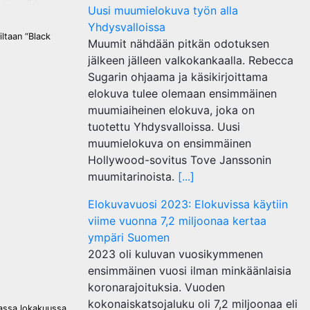
Uusi muumielokuva työn alla
Yhdysvalloissa
iltaan “Black
Muumit nähdään pitkän odotuksen
jälkeen jälleen valkokankaalla. Rebecca
Sugarin ohjaama ja käsikirjoittama
elokuva tulee olemaan ensimmäinen
muumiaiheinen elokuva, joka on
tuotettu Yhdysvalloissa. Uusi
muumielokuva on ensimmäinen
Hollywood-sovitus Tove Janssonin
muumitarinoista.
[...]
Elokuvavuosi 2023: Elokuvissa käytiin
viime vuonna 7,2 miljoonaa kertaa
ympäri Suomen
2023 oli kuluvan vuosikymmenen
ensimmäinen vuosi ilman minkäänlaisia
koronarajoituksia. Vuoden
kokonaiskatsojaluku oli 7,2 miljoonaa eli
uassa lokakuussa