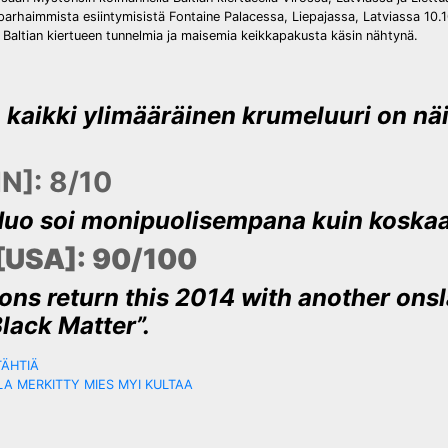
parhaimmista esiintymisistä Fontaine Palacessa, Liepajassa, Latviassa 10.
n Baltian kiertueen tunnelmia ja maisemia keikkapakusta käsin nähtynä.
a kaikki ylimääräinen krumeluuri on nä
N]: 8/10
isduo soi monipuolisempana kuin koskaa
[USA]: 90/100
ons return this 2014 with another onsl
Black Matter”.
TÄHTIÄ
LA MERKITTY MIES MYI KULTAA