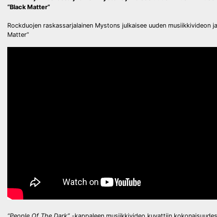
“Black Matter”
Rockduojen raskassarjalainen Mystons julkaisee uuden musiikkivideon j
Matter”
“People Of The Dark”
-kappaleen musiikkivideo kuvattiin kokonaisuudess