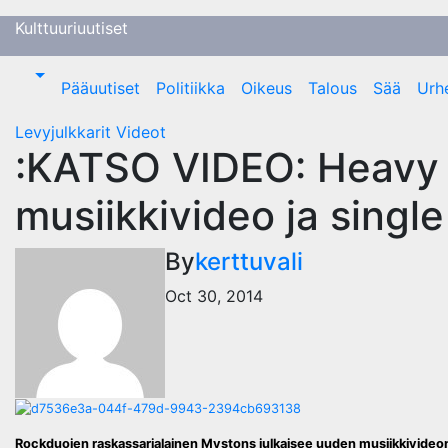
Skip
Kulttuuriuutiset
to
content
Pääuutiset
Politiikka
Oikeus
Talous
Sää
Urhe
Levyjulkkarit
Videot
:KATSO VIDEO: Heavy r
musiikkivideo ja single
By
kerttuvali
Oct 30, 2014
Rockduojen raskassarjalainen Mystons julkaisee uuden musiikkivideon 