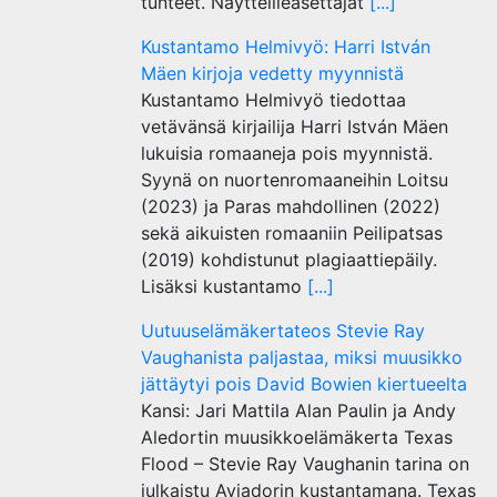
tunteet. Näytteilleasettajat
[...]
Kustantamo Helmivyö: Harri István
Mäen kirjoja vedetty myynnistä
Kustantamo Helmivyö tiedottaa
vetävänsä kirjailija Harri István Mäen
lukuisia romaaneja pois myynnistä.
Syynä on nuortenromaaneihin Loitsu
(2023) ja Paras mahdollinen (2022)
sekä aikuisten romaaniin Peilipatsas
(2019) kohdistunut plagiaattiepäily.
Lisäksi kustantamo
[...]
Uutuuselämäkertateos Stevie Ray
Vaughanista paljastaa, miksi muusikko
jättäytyi pois David Bowien kiertueelta
Kansi: Jari Mattila Alan Paulin ja Andy
Aledortin muusikkoelämäkerta Texas
Flood – Stevie Ray Vaughanin tarina on
julkaistu Aviadorin kustantamana. Texas