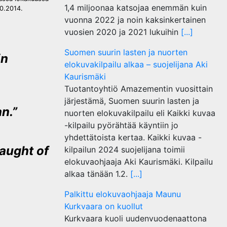
1,4 miljoonaa katsojaa enemmän kuin
10.2014.
vuonna 2022 ja noin kaksinkertainen
vuosien 2020 ja 2021 lukuihin
[...]
Suomen suurin lasten ja nuorten
in
elokuvakilpailu alkaa – suojelijana Aki
Kaurismäki
Tuotantoyhtiö Amazementin vuosittain
järjestämä, Suomen suurin lasten ja
n.”
nuorten elokuvakilpailu eli Kaikki kuvaa
-kilpailu pyörähtää käyntiin jo
yhdettätoista kertaa. Kaikki kuvaa -
aught of
kilpailun 2024 suojelijana toimii
elokuvaohjaaja Aki Kaurismäki. Kilpailu
alkaa tänään 1.2.
[...]
Palkittu elokuvaohjaaja Maunu
Kurkvaara on kuollut
Kurkvaara kuoli uudenvuodenaattona