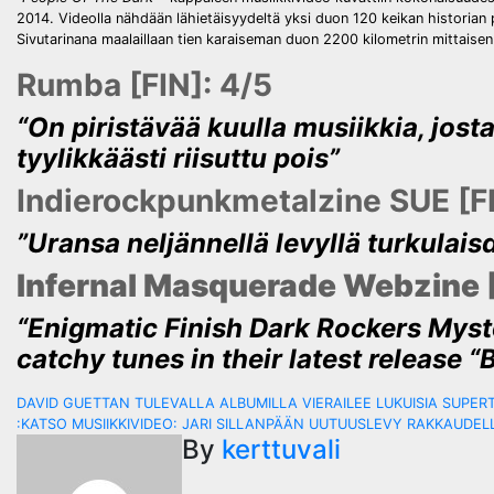
2014. Videolla nähdään lähietäisyydeltä yksi duon 120 keikan historian 
Sivutarinana maalaillaan tien karaiseman duon 2200 kilometrin mittaise
Rumba [FIN]: 4/5
“On piristävää kuulla musiikkia, jost
tyylikkäästi riisuttu pois”
Indierockpunkmetalzine SUE [FI
”Uransa neljännellä levyllä turkula
Infernal Masquerade Webzine 
“Enigmatic Finish Dark Rockers Myst
catchy tunes in their latest release “
Post
DAVID GUETTAN TULEVALLA ALBUMILLA VIERAILEE LUKUISIA SUPER
:KATSO MUSIIKKIVIDEO: JARI SILLANPÄÄN UUTUUSLEVY RAKKAUDEL
navigation
By
kerttuvali