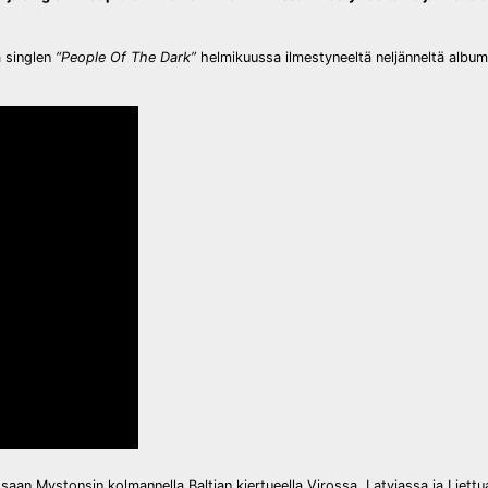
a singlen
“People Of The Dark”
helmikuussa ilmestyneeltä neljänneltä album
aan Mystonsin kolmannella Baltian kiertueella Virossa, Latviassa ja Liett