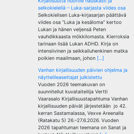
Kirjallisuutta nuorille hauskasti ja
selkokielellä – Luka-sarjasta viides osa
Selkokielisen Luka-kirjasarjan päättävä
viides osa ”Luka ja kesäloma” kertoo
Lukan ja hänen veljensä Peten
vauhdikkaasta mökkilomasta. Kierroksia
tarinaan lisää Lukan ADHD. Kirja on
intensiivinen ja seikkailuhenkinen matka
poikien maailmaan, johon
[...]
Vanhan kirjallisuuden päivien ohjelma ja
näytteilleasettajat julkistettu
Vuoden 2026 teemakuvan on
suunnitellut kuvataiteilija Vertti
Vaarasalo Kirjallisuustapahtuma Vanhan
kirjallisuuden päivät järjestetään jo 42.
kerran Sastamalassa, Vexve Areenalla
(Ratakatu 5) 26.–27.6.2026. Vuoden
2026 tapahtuman teemana on Sanat ja