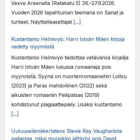
Vexve Areenalla (Ratakatu 5) 26.–27.6.2026.
Vuoden 2026 tapahtuman teemana on Sanat ja
tunteet. Näytteilleasettajat
[...]
Kustantamo Helmivyö: Harri István Mäen kirjoja
vedetty myynnistä
Kustantamo Helmivyö tiedottaa vetävänsä kirjailija
Harri István Mäen lukuisia romaaneja pois
myynnistä. Syynä on nuortenromaaneihin Loitsu
(2023) ja Paras mahdollinen (2022) sekä
aikuisten romaaniin Peilipatsas (2019)
kohdistunut plagiaattiepäily. Lisäksi kustantamo
[...]
Uutuuselämäkertateos Stevie Ray Vaughanista
paljastaa, miksi muusikko jättäytyi pois David