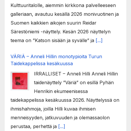
Kulttuuritalolle, aiemmin kirkkona palvelleeseen
galleriaan, avautuu kesällä 2026 monivuotinen ja
Suomen kaikkien aikojen suurin Reidar
Särestöniemi -näyttely. Kesän 2026 näyttelyn
teema on ”Katson sisään ja syvälle” ja
[...]
VÄRIÄ – Anneli Hillin monotypioita Turun
Taidekappelissa kesäkuussa
IRRALLISET – Anneli Hilli Anneli Hillin
taidenäyttely ”Väriä” on esillä Pyhän
Henrikin ekumeenisessa
taidekappelissa kesäkuussa 2026. Näyttelyssä on
ihmishahmoja, joilla Hilli kuvaa ihmisen
menneisyyden, jatkuvuuden ja olemassaolon
perustaa, perhettä ja
[...]