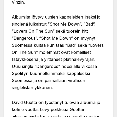
Vinzin.
Albumilta löytyy uusien kappaleiden lisäksi jo
singlenä julkaistut ”Shot Me Down”, ”Bad”,
”Lovers On The Sun” sekä tuorein hitti
”Dangerous”. ”Shot Me Down” on myynyt
Suomessa kultaa kun taas ”Bad” sekä ”Lovers
On The Sun” molemmat ovat komeilleet
listaykkösenä ja ylittäneet platinalevyrajan.
Uusi single ”Dangerous” nousi alle viikossa
Spotifyn kuunnelluimmaksi kappaleeksi
Suomessa ja on parhaillaan virallisen
singlelistan ykkönen.
David Guetta on työstänyt tulevaa albumia jo
kolme vuotta. Levy poikkeaa Guettan
aikaisemmista tuotoksista ja se sisältää paljon