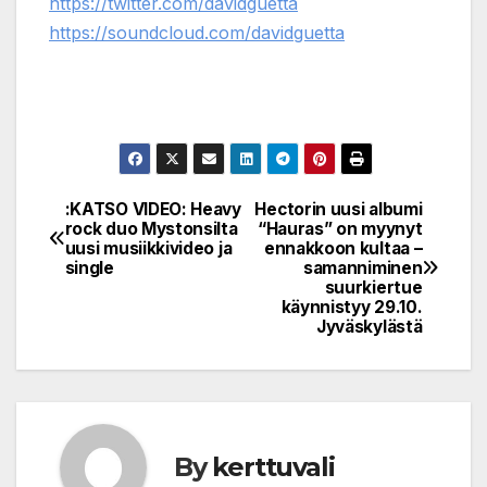
https://twitter.com/davidguetta
https://soundcloud.com/davidguetta
:KATSO VIDEO: Heavy
Hectorin uusi albumi
Post
rock duo Mystonsilta
“Hauras” on myynyt
uusi musiikkivideo ja
ennakkoon kultaa –
navigation
single
samanniminen
suurkiertue
käynnistyy 29.10.
Jyväskylästä
By
kerttuvali