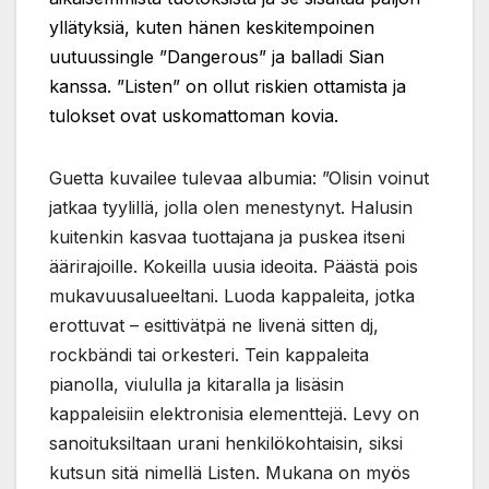
yllätyksiä, kuten hänen keskitempoinen
uutuussingle ”Dangerous” ja balladi Sian
kanssa. ”Listen” on ollut riskien ottamista ja
tulokset ovat uskomattoman kovia.
Guetta kuvailee tulevaa albumia: ”Olisin voinut
jatkaa tyylillä, jolla olen menestynyt. Halusin
kuitenkin kasvaa tuottajana ja puskea itseni
äärirajoille. Kokeilla uusia ideoita. Päästä pois
mukavuusalueeltani. Luoda kappaleita, jotka
erottuvat – esittivätpä ne livenä sitten dj,
rockbändi tai orkesteri. Tein kappaleita
pianolla, viululla ja kitaralla ja lisäsin
kappaleisiin elektronisia elementtejä. Levy on
sanoituksiltaan urani henkilökohtaisin, siksi
kutsun sitä nimellä Listen. Mukana on myös