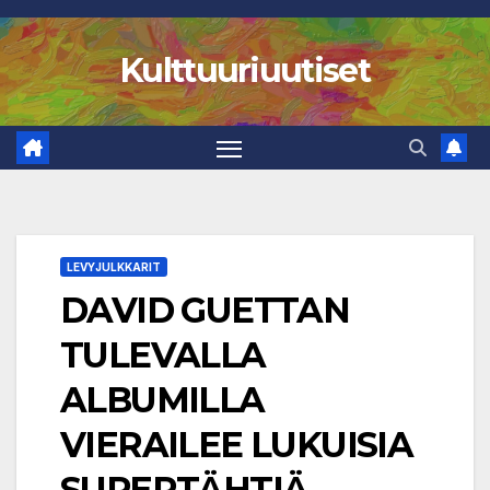
Skip
to
Kulttuuriuutiset
content
LEVYJULKKARIT
DAVID GUETTAN
TULEVALLA
ALBUMILLA
VIERAILEE LUKUISIA
SUPERTÄHTIÄ