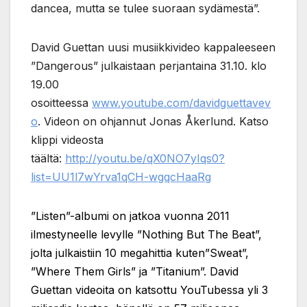
dancea, mutta se tulee suoraan sydämestä”.
David Guettan uusi musiikkivideo kappaleeseen
”Dangerous” julkaistaan perjantaina 31.10. klo
19.00
osoitteessa
www.youtube.com/davidguettavev
o
. Videon on ohjannut Jonas Åkerlund. Katso
klippi videosta
täältä:
http://youtu.be/qX0NO7yIqs0?
list=UU1l7wYrva1qCH-wgqcHaaRg
”Listen”-albumi on jatkoa vuonna 2011
ilmestyneelle levylle ”Nothing But The Beat”,
jolta julkaistiin 10 megahittia kuten”Sweat”,
”Where Them Girls” ja ”Titanium”. David
Guettan videoita on katsottu YouTubessa yli 3