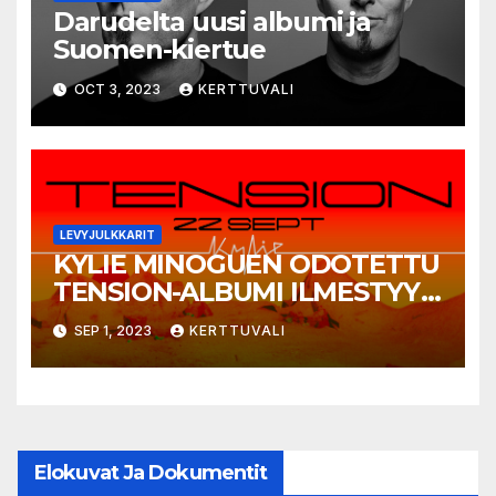
Darudelta uusi albumi ja
Suomen-kiertue
OCT 3, 2023
KERTTUVALI
LEVYJULKKARIT
KYLIE MINOGUEN ODOTETTU
TENSION-ALBUMI ILMESTYY
22.9.2023
SEP 1, 2023
KERTTUVALI
Elokuvat Ja Dokumentit