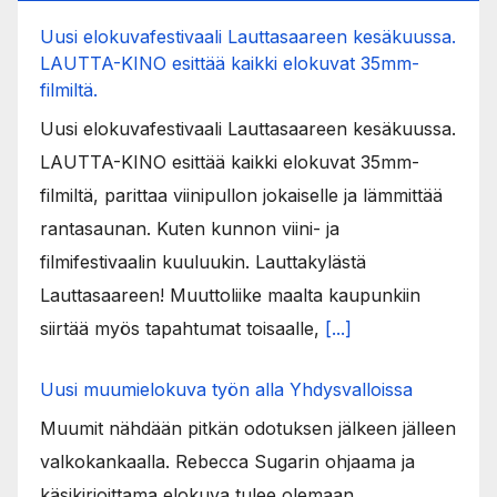
Uusi elokuvafestivaali Lauttasaareen kesäkuussa.
LAUTTA-KINO esittää kaikki elokuvat 35mm-
filmiltä.
Uusi elokuvafestivaali Lauttasaareen kesäkuussa.
LAUTTA-KINO esittää kaikki elokuvat 35mm-
filmiltä, parittaa viinipullon jokaiselle ja lämmittää
rantasaunan. Kuten kunnon viini- ja
filmifestivaalin kuuluukin. Lauttakylästä
Lauttasaareen! Muuttoliike maalta kaupunkiin
siirtää myös tapahtumat toisaalle,
[...]
Uusi muumielokuva työn alla Yhdysvalloissa
Muumit nähdään pitkän odotuksen jälkeen jälleen
valkokankaalla. Rebecca Sugarin ohjaama ja
käsikirjoittama elokuva tulee olemaan