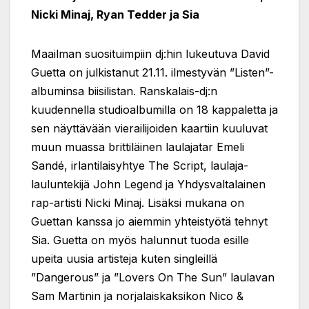
Nicki Minaj, Ryan Tedder ja Sia
Maailman suosituimpiin dj:hin lukeutuva David
Guetta on julkistanut 21.11. ilmestyvän ”Listen”-
albuminsa biisilistan. Ranskalais-dj:n
kuudennella studioalbumilla on 18 kappaletta ja
sen näyttävään vierailijoiden kaartiin kuuluvat
muun muassa brittiläinen laulajatar Emeli
Sandé, irlantilaisyhtye The Script, laulaja-
lauluntekijä John Legend ja Yhdysvaltalainen
rap-artisti Nicki Minaj. Lisäksi mukana on
Guettan kanssa jo aiemmin yhteistyötä tehnyt
Sia. Guetta on myös halunnut tuoda esille
upeita uusia artisteja kuten singleillä
”Dangerous” ja ”Lovers On The Sun” laulavan
Sam Martinin ja norjalaiskaksikon Nico &