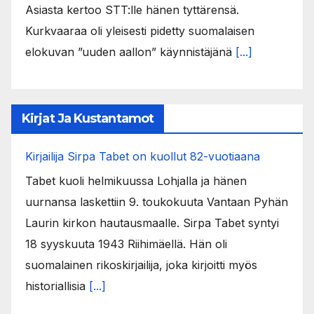
Asiasta kertoo STT:lle hänen tyttärensä.
Kurkvaaraa oli yleisesti pidetty suomalaisen
elokuvan ”uuden aallon” käynnistäjänä
[...]
Kirjat Ja Kustantamot
Kirjailija Sirpa Tabet on kuollut 82-vuotiaana
Tabet kuoli helmikuussa Lohjalla ja hänen
uurnansa laskettiin 9. toukokuuta Vantaan Pyhän
Laurin kirkon hautausmaalle. Sirpa Tabet syntyi
18 syyskuuta 1943 Riihimäellä. Hän oli
suomalainen rikoskirjailija, joka kirjoitti myös
historiallisia
[...]