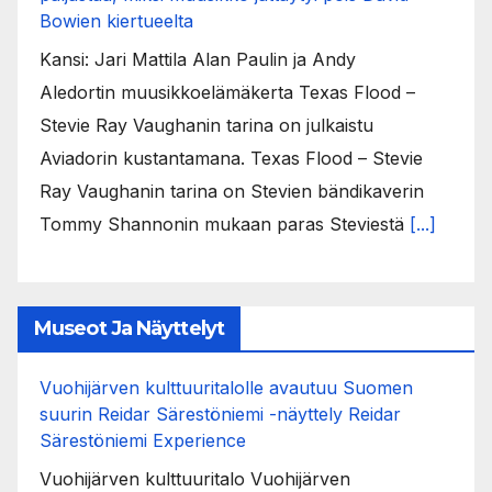
Bowien kiertueelta
Kansi: Jari Mattila Alan Paulin ja Andy
Aledortin muusikkoelämäkerta Texas Flood –
Stevie Ray Vaughanin tarina on julkaistu
Aviadorin kustantamana. Texas Flood – Stevie
Ray Vaughanin tarina on Stevien bändikaverin
Tommy Shannonin mukaan paras Steviestä
[...]
Museot Ja Näyttelyt
Vuohijärven kulttuuritalolle avautuu Suomen
suurin Reidar Särestöniemi -näyttely Reidar
Särestöniemi Experience
Vuohijärven kulttuuritalo Vuohijärven