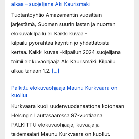
alkaa – suojelijana Aki Kaurismäki
Tuotantoyhtiö Amazementin vuosittain
järjestämä, Suomen suurin lasten ja nuorten
elokuvakilpailu eli Kaikki kuvaa -
kilpailu pyörähtää käyntiin jo yhdettätoista
kertaa. Kaikki kuvaa -kilpailun 2024 suojelijana
toimii elokuvaohjaaja Aki Kaurismäki. Kilpailu
alkaa tänään 1.2.
[...]
Palkittu elokuvaohjaaja Maunu Kurkvaara on
kuollut
Kurkvaara kuoli uudenvuodenaattona kotonaan
Helsingin Lauttasaaressa 97-vuotiaana
PALKITTU elokuvaohjaaja, kuvaaja ja
taidemaalari Maunu Kurkvaara on kuollut.