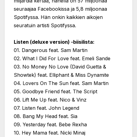
miljardia kertaa, hänellä on 57 miljoonaa
seuraajaa Facebookissa ja 5,8 miljoonaa
Spotifyssa. Hän onkin kaikkien aikojen
seuratuin artisti Spotifyssa.
Listen (deluxe version) -biisilista:
01. Dangerous feat.
Sam Martin
02. What I Did For Love feat. Emeli Sande
03. No Money No Love (David Guetta &
Showtek) feat. Elliphant & Miss Dynamite
04. Lovers On The Sun feat. Sam Martin
05. Goodbye Friend feat. The Script
06. Lift Me Up feat. Nico & Vinz
07. Listen feat. John Legend
08. Bang My Head feat. Sia
09. Yesterday feat. Bebe Rexha
10. Hey Mama feat. Nicki Minaj