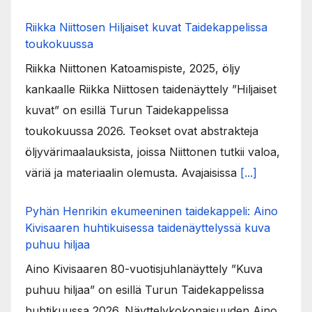
Riikka Niittosen Hiljaiset kuvat Taidekappelissa
toukokuussa
Riikka Niittonen Katoamispiste, 2025, öljy
kankaalle Riikka Niittosen taidenäyttely ”Hiljaiset
kuvat” on esillä Turun Taidekappelissa
toukokuussa 2026. Teokset ovat abstrakteja
öljyvärimaalauksista, joissa Niittonen tutkii valoa,
väriä ja materiaalin olemusta. Avajaisissa
[...]
Pyhän Henrikin ekumeeninen taidekappeli: Aino
Kivisaaren huhtikuisessa taidenäyttelyssä kuva
puhuu hiljaa
Aino Kivisaaren 80-vuotisjuhlanäyttely ”Kuva
puhuu hiljaa” on esillä Turun Taidekappelissa
huhtikuussa 2026. Näyttelykokonaisuuden Aino