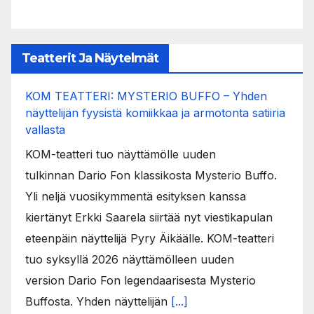
Teatterit Ja Näytelmät
KOM TEATTERI: MYSTERIO BUFFO – Yhden
näyttelijän fyysistä komiikkaa ja armotonta satiiria
vallasta
KOM-teatteri tuo näyttämölle uuden
tulkinnan Dario Fon klassikosta Mysterio Buffo.
Yli neljä vuosikymmentä esityksen kanssa
kiertänyt Erkki Saarela siirtää nyt viestikapulan
eteenpäin näyttelijä Pyry Äikäälle. KOM-teatteri
tuo syksyllä 2026 näyttämölleen uuden
version Dario Fon legendaarisesta Mysterio
Buffosta. Yhden näyttelijän
[...]