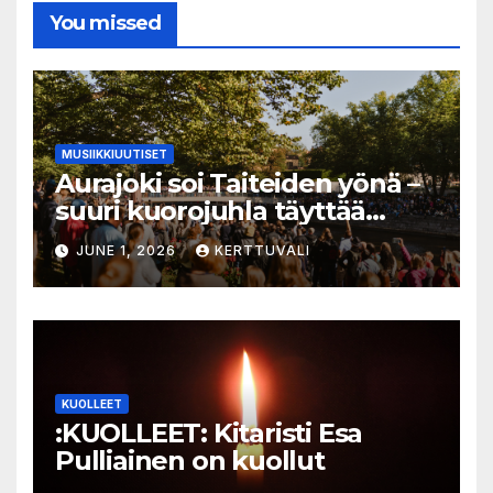
You missed
MUSIIKKIUUTISET
Aurajoki soi Taiteiden yönä –
suuri kuorojuhla täyttää
jokirannan musiikilla
JUNE 1, 2026
KERTTUVALI
KUOLLEET
:KUOLLEET: Kitaristi Esa
Pulliainen on kuollut