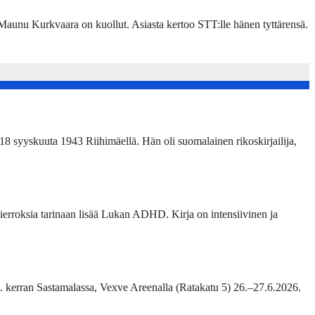
unu Kurkvaara on kuollut. Asiasta kertoo STT:lle hänen tyttärensä.
18 syyskuuta 1943 Riihimäellä. Hän oli suomalainen rikoskirjailija,
erroksia tarinaan lisää Lukan ADHD. Kirja on intensiivinen ja
2. kerran Sastamalassa, Vexve Areenalla (Ratakatu 5) 26.–27.6.2026.