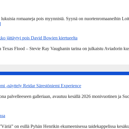
n lukuisia romaaneja pois myynnistä. Syynä on nuortenromaaneihin Loit
]
ko jättäytyi pois David Bowien kiertueelta
a Texas Flood – Stevie Ray Vaughanin tarina on julkaistu Aviadorin k
emi -näyttely Reidar Särestöniemi Experience
kona palvelleeseen galleriaan, avautuu kesällä 2026 monivuotinen ja Su
ssa
Väriä” on esillä Pyhän Henrikin ekumeenisessa taidekappelissa kesäku