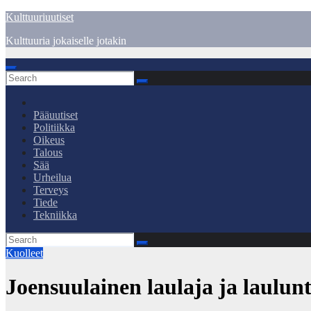
Skip
Kulttuuriuutiset
to
Kulttuuria jokaiselle jotakin
content
Pääuutiset
Politiikka
Oikeus
Talous
Sää
Urheilua
Terveys
Tiede
Tekniikka
Kuolleet
Joensuulainen laulaja ja laulunt