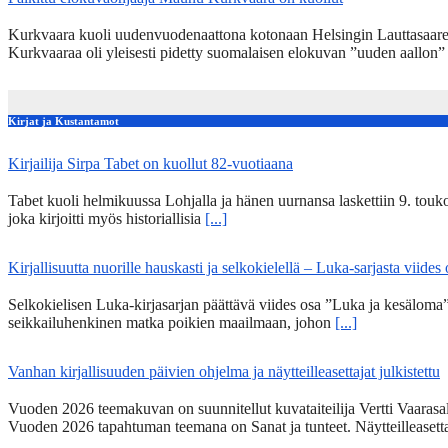
Kurkvaara kuoli uudenvuodenaattona kotonaan Helsingin Lauttasaares
Kurkvaaraa oli yleisesti pidetty suomalaisen elokuvan ”uuden aallon
Kirjat ja Kustantamot
Kirjailija Sirpa Tabet on kuollut 82-vuotiaana
Tabet kuoli helmikuussa Lohjalla ja hänen uurnansa laskettiin 9. tou
joka kirjoitti myös historiallisia
[...]
Kirjallisuutta nuorille hauskasti ja selkokielellä – Luka-sarjasta viides
Selkokielisen Luka-kirjasarjan päättävä viides osa ”Luka ja kesälom
seikkailuhenkinen matka poikien maailmaan, johon
[...]
Vanhan kirjallisuuden päivien ohjelma ja näytteilleasettajat julkistettu
Vuoden 2026 teemakuvan on suunnitellut kuvataiteilija Vertti Vaarasa
Vuoden 2026 tapahtuman teemana on Sanat ja tunteet. Näytteilleasett