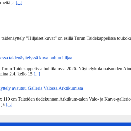
rhettä ja
[...]
 taidenäyttely ”Hiljaiset kuvat” on esillä Turun Taidekappelissa toukoku
ssa taidenäyttelyssä kuva puhuu hiljaa
ä Turun Taidekappelissa huhtikuussa 2026. Näyttelykokonaisuuden Aino
staina 2.4. kello 15
[...]
äyttely avautuu Galleria Valossa Arktikumissa
10 cm Taiteiden tiedekunnan Arktikum-talon Valo- ja Katve-gallerioissa
e ja
[...]