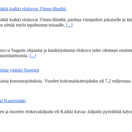
tää kaikki elokuvat 35mm-filmiltä.
 kaikki elokuvat 35mm-filmiltä, parittaa viinipullon jokaiselle ja lämm
n siirtää myös tapahtumat toisaalle,
[...]
becca Sugarin ohjaama ja käsikirjoittama elokuva tulee olemaan ensim
uumitarinoista.
[...]
kertaa ympäri Suomen
ia koronarajoituksia. Vuoden kokonaiskatsojaluku oli 7,2 miljoonaa 
Aki Kaurismäki
 ja nuorten elokuvakilpailu eli Kaikki kuvaa -kilpailu pyörähtää käynti