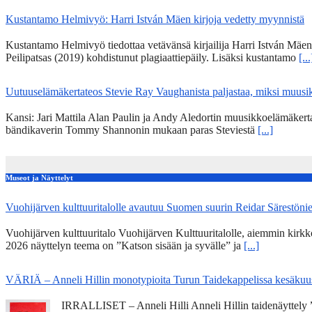
Kustantamo Helmivyö: Harri István Mäen kirjoja vedetty myynnistä
Kustantamo Helmivyö tiedottaa vetävänsä kirjailija Harri István Mäe
Peilipatsas (2019) kohdistunut plagiaattiepäily. Lisäksi kustantamo
[...
Uutuuselämäkertateos Stevie Ray Vaughanista paljastaa, miksi muusik
Kansi: Jari Mattila Alan Paulin ja Andy Aledortin muusikkoelämäkert
bändikaverin Tommy Shannonin mukaan paras Steviestä
[...]
Museot ja Näyttelyt
Vuohijärven kulttuuritalolle avautuu Suomen suurin Reidar Särestöni
Vuohijärven kulttuuritalo Vuohijärven Kulttuuritalolle, aiemmin kirk
2026 näyttelyn teema on ”Katson sisään ja syvälle” ja
[...]
VÄRIÄ – Anneli Hillin monotypioita Turun Taidekappelissa kesäkuu
IRRALLISET – Anneli Hilli Anneli Hillin taidenäyttely ”