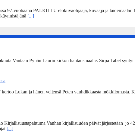
sa 97-vuotiaana PALKITTU elokuvaohjaaja, kuvaaja ja taidemaalari Ma
” käynnistäjänä
[...]
kokuuta Vantaan Pyhän Laurin kirkon hautausmaalle. Sirpa Tabet syntyi 
 osa
a” kertoo Lukan ja hänen veljensä Peten vauhdikkaasta mökkilomasta. Ki
lo Kirjallisuustapahtuma Vanhan kirjallisuuden päivät järjestetään jo 4
ajat
[...]