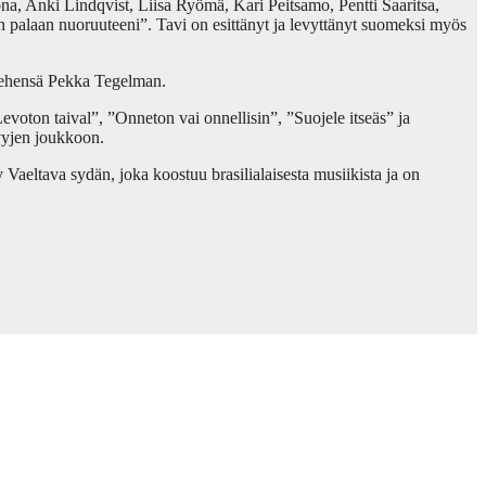
na, Anki Lindqvist, Liisa Ryömä, Kari Peitsamo, Pentti Saaritsa,
palaan nuoruuteeni”. Tavi on esittänyt ja levyttänyt suomeksi myös
miehensä Pekka Tegelman.
Levoton taival”, ”Onneton vai onnellisin”, ”Suojele itseäs” ja
vyjen joukkoon.
Vaeltava sydän, joka koostuu brasilialaisesta musiikista ja on