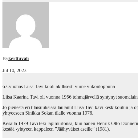
By
kerttuvali
Jul 10, 2023
67-vuotias Liisa Tavi kuoli äkillisesti viime viikonloppuna
Liisa Kaarina Tavi oli vuonna 1956 tohmajärvellä syntynyt suomalainen
Jo pienestä eri tilaisuuksissa laulanut Liisa Tavi kävi keskikoulun ja o
yhtyeeseen Sinikka Sokan tilalle vuonna 1976.
Kesällä 1979 Tavi teki läpimurtonsa, kun hänen Henrik Otto Donnerin p
kestää -yhtyeen kappaleen ”Jäähyväiset aseille” (1981).