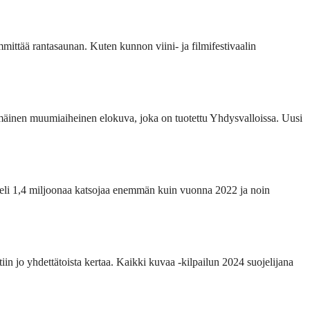
ittää rantasaunan. Kuten kunnon viini- ja filmifestivaalin
mäinen muumiaiheinen elokuva, joka on tuotettu Yhdysvalloissa. Uusi
eli 1,4 miljoonaa katsojaa enemmän kuin vuonna 2022 ja noin
in jo yhdettätoista kertaa. Kaikki kuvaa -kilpailun 2024 suojelijana