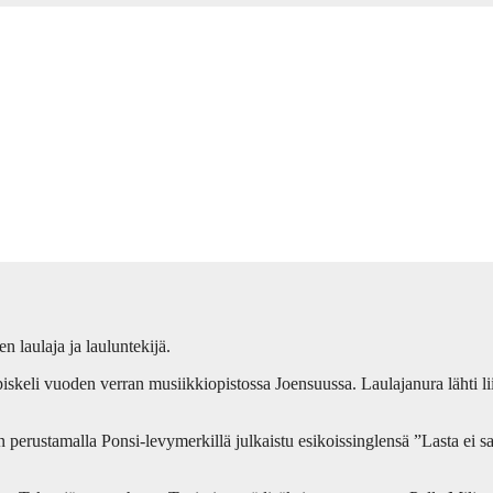
 laulaja ja lauluntekijä.
piskeli vuoden verran musiikkiopistossa Joensuussa. Laulajanura lähti liik
erustamalla Ponsi-levymerkillä julkaistu esikoissinglensä ”Lasta ei sa