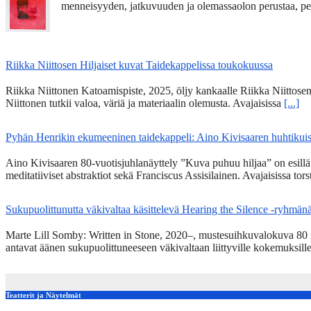
menneisyyden, jatkuvuuden ja olemassaolon perustaa, pe
Riikka Niittosen Hiljaiset kuvat Taidekappelissa toukokuussa
Riikka Niittonen Katoamispiste, 2025, öljy kankaalle Riikka Niittosen
Niittonen tutkii valoa, väriä ja materiaalin olemusta. Avajaisissa
[...]
Pyhän Henrikin ekumeeninen taidekappeli: Aino Kivisaaren huhtikuise
Aino Kivisaaren 80-vuotisjuhlanäyttely ”Kuva puhuu hiljaa” on esill
meditatiiviset abstraktiot sekä Franciscus Assisilainen. Avajaisissa tor
Sukupuolittunutta väkivaltaa käsittelevä Hearing the Silence -ryhmän
Marte Lill Somby: Written in Stone, 2020–, mustesuihkuvalokuva 80 x 1
antavat äänen sukupuolittuneeseen väkivaltaan liittyville kokemuksill
Teatterit ja Näytelmät