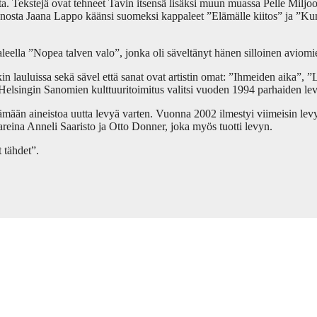
. Tekstejä ovat tehneet Tavin itsensä lisäksi muun muassa Pelle Miljoo
sta Jaana Lappo käänsi suomeksi kappaleet ”Elämälle kiitos” ja ”Kun 
leella ”Nopea talven valo”, jonka oli säveltänyt hänen silloinen avio
n lauluissa sekä sävel että sanat ovat artistin omat: ”Ihmeiden aika”, ”
 Helsingin Sanomien kulttuuritoimitus valitsi vuoden 1994 parhaiden le
mään aineistoa uutta levyä varten. Vuonna 2002 ilmestyi viimeisin levy 
reina Anneli Saaristo ja Otto Donner, joka myös tuotti levyn.
 tähdet”.