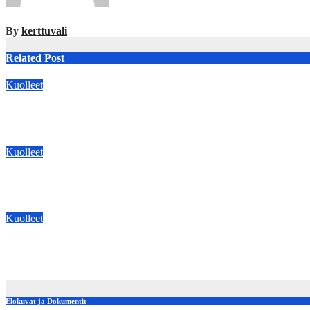
By
kerttuvali
Related Post
Kuolleet
:KUOLLEET: Kitaristi Esa Pulliainen on kuollut
May 31, 2026
kerttuvali
Kuolleet
Muusikko Jussi Raittinen on kuollut
Feb 14, 2024
kerttuvali
Kuolleet
YLEISRADIO: Ylen radiojuontaja Olga Ketonen on kuollut
Feb 3, 2024
kerttuvali
Elokuvat ja Dokumentit