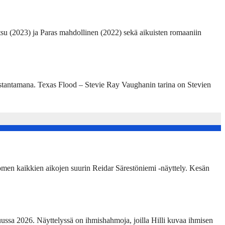
su (2023) ja Paras mahdollinen (2022) sekä aikuisten romaaniin
ustantamana. Texas Flood – Stevie Ray Vaughanin tarina on Stevien
omen kaikkien aikojen suurin Reidar Särestöniemi -näyttely. Kesän
ussa 2026. Näyttelyssä on ihmishahmoja, joilla Hilli kuvaa ihmisen