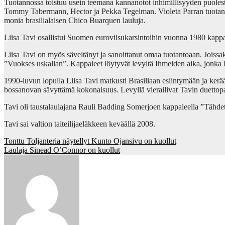
Tuotannossa toistuu usein teemana kannanotot inhimillisyyden puolesta
Tommy Tabermann, Hector ja Pekka Tegelman. Violeta Parran tuotanno
monia brasilialaisen Chico Buarquen lauluja.
Liisa Tavi osallistui Suomen euroviisukarsintoihin vuonna 1980 kappa
Liisa Tavi on myös säveltänyt ja sanoittanut omaa tuotantoaan. Joissaki
”Vuokses uskallan”. Kappaleet löytyvät levyltä Ihmeiden aika, jonka
1990-luvun lopulla Liisa Tavi matkusti Brasiliaan esiintymään ja kerää
bossanovan sävyttämä kokonaisuus. Levyllä vierailivat Tavin duettopa
Tavi oli taustalaulajana Rauli Badding Somerjoen kappaleella ”Tähdet
Tavi sai valtion taiteilijaeläkkeen keväällä 2008.
Post
Tonttu Toljanteria näytellyt Kunto Ojansivu on kuollut
Laulaja Sinead O’Connor on kuollut
navigation