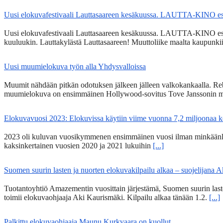
Uusi elokuvafestivaali Lauttasaareen kesäkuussa. LAUTTA-KINO esit
Uusi elokuvafestivaali Lauttasaareen kesäkuussa. LAUTTA-KINO esittää
kuuluukin. Lauttakylästä Lauttasaareen! Muuttoliike maalta kaupunkii
Uusi muumielokuva työn alla Yhdysvalloissa
Muumit nähdään pitkän odotuksen jälkeen jälleen valkokankaalla. Re
muumielokuva on ensimmäinen Hollywood-sovitus Tove Janssonin m
Elokuvavuosi 2023: Elokuvissa käytiin viime vuonna 7,2 miljoonaa 
2023 oli kuluvan vuosikymmenen ensimmäinen vuosi ilman minkäänlais
kaksinkertainen vuosien 2020 ja 2021 lukuihin
[...]
Suomen suurin lasten ja nuorten elokuvakilpailu alkaa – suojelijana 
Tuotantoyhtiö Amazementin vuosittain järjestämä, Suomen suurin lasten
toimii elokuvaohjaaja Aki Kaurismäki. Kilpailu alkaa tänään 1.2.
[...]
Palkittu elokuvaohjaaja Maunu Kurkvaara on kuollut