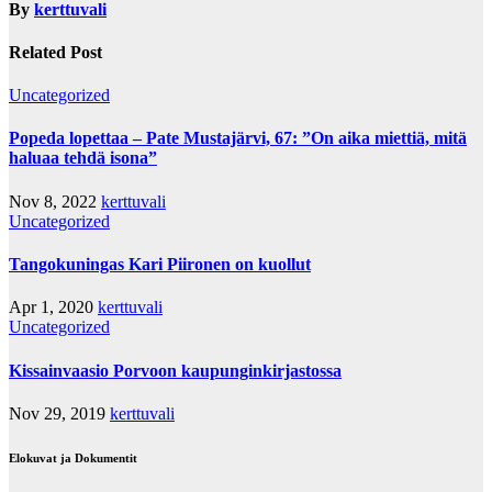
By
kerttuvali
Related Post
Uncategorized
Popeda lopettaa – Pate Mustajärvi, 67: ”On aika miettiä, mitä
haluaa tehdä isona”
Nov 8, 2022
kerttuvali
Uncategorized
Tangokuningas Kari Piironen on kuollut
Apr 1, 2020
kerttuvali
Uncategorized
Kissainvaasio Porvoon kaupunginkirjastossa
Nov 29, 2019
kerttuvali
Elokuvat ja Dokumentit