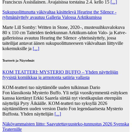
Franciscus Assisilainen. Avajaisissa torstaina 2.4. kello 15
[...]
Sukupuolittunutta väkivaltaa käsittelevä Hearing the Silence -
ryhmänäyttely avautuu Galleria Valossa Arktikumissa
Marte Lill Somby: Written in Stone, 2020–, mustesuihkuvalokuva
80 x 110 cm Taiteiden tiedekunnan Arktikum-talon Valo- ja Katve-
gallerioissa avautuu Hearing the Silence -yhteisnäyttely, jossa
taiteilijat antavat äänen sukupuolittuneeseen väkivaltaan liittyville
kokemuksille ja
[...]
Teatterit ja Näytelmät
KOM TEATTERI: MYSTERIO BUFFO – Yhden näyttelijän
fyysistä komiikkaa ja armotonta satiiria vallasta
KOM-teatteri tuo näyttämölle uuden tulkinnan Dario
Fon klassikosta Mysterio Buffo. Yli neljä vuosikymmentä esityksen
kanssa kiertänyt Erkki Saarela siirtää nyt viestikapulan eteenpäin
näyttelijä Pyry Äikäälle. KOM-teatteri tuo syksyllä 2026
näyttämölleen uuden version Dario Fon legendaarisesta Mysterio
Buffosta. Yhden näyttelijän
[...]
Näkövammaisten liitto: Saavutettavuusteko-tunnustus 2026 Svenska
Teaternille