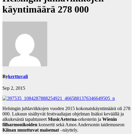
käyntimäärä 278 000
By
kerttuvali
Sep 2, 2015
Helsingin juhlaviikkojen vuoden 2015 kokonaiskäyntimäärä oli 278
000. Lukuun sisältyvät festivaaliajan ohjelman lisäksi keväällä ja
alkukesästä tapahtuneet
MusicAeterna
-orkesterin ja
Wienin
filharmonikoiden
konsertit sekä Amos Andersonin taidemuseon
Kiinan muuttuvat maisemat
–näyttely.