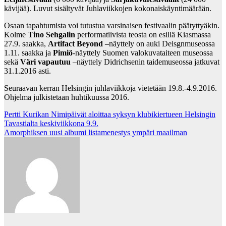
kävijää). Luvut sisältyvät Juhlaviikkojen kokonaiskäyntimäärään.
Osaan tapahtumista voi tutustua varsinaisen festivaalin päätyttyäkin.
Kolme
Tino Sehgalin
performatiivista teosta on esillä Kiasmassa
27.9. saakka,
Artifact Beyond
–näyttely on auki Deisgnmuseossa
1.11. saakka ja
Pimiö
-näyttely Suomen valokuvataiteen museossa
sekä
Väri vapautuu
–näyttely Didrichsenin taidemuseossa jatkuvat
31.1.2016 asti.
Seuraavan kerran Helsingin juhlaviikkoja vietetään 19.8.-4.9.2016.
Ohjelma julkistetaan huhtikuussa 2016.
Post
Pertti Kurikan Nimipäivät aloittaa syksyn klubikiertueen Helsingin
Tavastialta keskiviikkona 9.9.
navigation
Amorphiksen uusi albumi listamenestys ympäri maailman