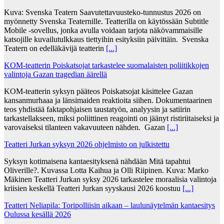
Kuva: Svenska Teatern Saavutettavuusteko-tunnustus 2026 on
myönnetty Svenska Teaternille. Teatterilla on käytössään Subtitle
Mobile -sovellus, jonka avulla voidaan tarjota näkövammaisille
katsojille kuvailutulkkaus tiettyihin esityksiin päivittäin. Svenska
Teatern on edelläkävijä teatterin
[...]
KOM-teatterin Poiskatsojat tarkastelee suomalaisten poliitikkojen
valintoja Gazan tragedian äärellä
KOM-teatterin syksyn pääteos Poiskatsojat käsittelee Gazan
kansanmurhaaa ja länsimaiden reaktioita siihen. Dokumentaarinen
teos yhdistää faktapohjaisen taustatyön, analyysin ja satiirin
tarkastellakseen, miksi poliittinen reagointi on jäänyt ristiriitaiseksi ja
varovaiseksi tilanteen vakavuuteen nähden. Gazan
[...]
Teatteri Jurkan syksyn 2026 ohjelmisto on julkistettu
Syksyn kotimaisena kantaesityksenä nähdään Mitä tapahtui
Oliverille?. Kuvassa Lotta Kaihua ja Olli Riipinen. Kuva: Marko
Mäkinen Teatteri Jurkan syksy 2026 tarkastelee moraalisia valintoja
kriisien keskellä Teatteri Jurkan syyskausi 2026 koostuu
[...]
Teatteri Neliapila: Toripolliisin aikaan – laulunäytelmän kantaesitys
Oulussa kesällä 2026