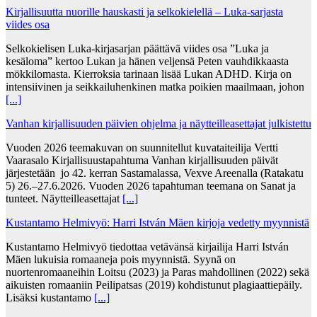
Kirjallisuutta nuorille hauskasti ja selkokielellä – Luka-sarjasta
viides osa
Selkokielisen Luka-kirjasarjan päättävä viides osa ”Luka ja
kesäloma” kertoo Lukan ja hänen veljensä Peten vauhdikkaasta
mökkilomasta. Kierroksia tarinaan lisää Lukan ADHD. Kirja on
intensiivinen ja seikkailuhenkinen matka poikien maailmaan, johon
[...]
Vanhan kirjallisuuden päivien ohjelma ja näytteilleasettajat julkistettu
Vuoden 2026 teemakuvan on suunnitellut kuvataiteilija Vertti
Vaarasalo Kirjallisuustapahtuma Vanhan kirjallisuuden päivät
järjestetään jo 42. kerran Sastamalassa, Vexve Areenalla (Ratakatu
5) 26.–27.6.2026. Vuoden 2026 tapahtuman teemana on Sanat ja
tunteet. Näytteilleasettajat
[...]
Kustantamo Helmivyö: Harri István Mäen kirjoja vedetty myynnistä
Kustantamo Helmivyö tiedottaa vetävänsä kirjailija Harri István
Mäen lukuisia romaaneja pois myynnistä. Syynä on
nuortenromaaneihin Loitsu (2023) ja Paras mahdollinen (2022) sekä
aikuisten romaaniin Peilipatsas (2019) kohdistunut plagiaattiepäily.
Lisäksi kustantamo
[...]