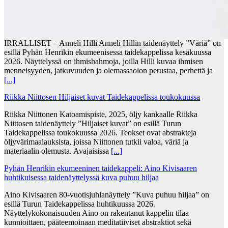
IRRALLISET – Anneli Hilli Anneli Hillin taidenäyttely ”Väriä” on
esillä Pyhän Henrikin ekumeenisessa taidekappelissa kesäkuussa
2026. Näyttelyssä on ihmishahmoja, joilla Hilli kuvaa ihmisen
menneisyyden, jatkuvuuden ja olemassaolon perustaa, perhettä ja
[...]
Riikka Niittosen Hiljaiset kuvat Taidekappelissa toukokuussa
Riikka Niittonen Katoamispiste, 2025, öljy kankaalle Riikka
Niittosen taidenäyttely ”Hiljaiset kuvat” on esillä Turun
Taidekappelissa toukokuussa 2026. Teokset ovat abstrakteja
öljyvärimaalauksista, joissa Niittonen tutkii valoa, väriä ja
materiaalin olemusta. Avajaisissa
[...]
Pyhän Henrikin ekumeeninen taidekappeli: Aino Kivisaaren
huhtikuisessa taidenäyttelyssä kuva puhuu hiljaa
Aino Kivisaaren 80-vuotisjuhlanäyttely ”Kuva puhuu hiljaa” on
esillä Turun Taidekappelissa huhtikuussa 2026.
Näyttelykokonaisuuden Aino on rakentanut kappelin tilaa
kunnioittaen, pääteemoinaan meditatiiviset abstraktiot sekä