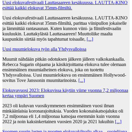
Uusi elokuvafestivaali Lauttasaareen kesäkuussa. LAUTTA-KINO
esittää kaikki elokuvat 35mm-filmiltä.
Uusi elokuvafestivaali Lauttasaareen kesäkuussa. LAUTTA-KINO
esittää kaikki elokuvat 35mm-filmiltä, parittaa viinipullon jokaiselle
ja lämmittää rantasaunan. Kuten kunnon viini- ja filmifestivaalin
kuuluukin. Lauttakylästä Lauttasaareen! Muuttoliike maalta
kaupunkiin siirtää myös tapahtumat toisaalle,
[...]
Uusi muumielokuva työn alla Yhdysvalloissa
Muumit nähdään pitkän odotuksen jälkeen jälleen valkokankaalla.
Rebecca Sugarin ohjaama ja käsikirjoittama elokuva tulee olemaan
ensimmäinen muumiaiheinen elokuva, joka on tuotettu
Yhdysvalloissa. Uusi muumielokuva on ensimmäinen Hollywood-
sovitus Tove Janssonin muumitarinoista.
[...]
Elokuvavuosi 2023: Elokuvissa käytiin viime vuonna 7,2 miljoonaa
kertaa ympäri Suomen
2023 oli kuluvan vuosikymmenen ensimmäinen vuosi ilman
minkäänlaisia koronarajoituksia. Vuoden kokonaiskatsojaluku oli
7,2 miljoonaa eli 1,4 miljoonaa katsojaa enemmän kuin vuonna
2022 ja noin kaksinkertainen vuosien 2020 ja 2021 lukuihin
[...]
Suomen suurin lasten ja nuorten elokuvakilpailu alkaa – suojelijana