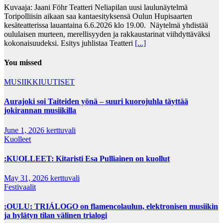
Kuvaaja: Jaani Föhr Teatteri Neliapilan uusi laulunäytelmä
Toripolliisin aikaan saa kantaesityksensä Oulun Hupisaarten
kesäteatterissa lauantaina 6.6.2026 klo 19.00. Näytelmä yhdistää
oululaisen murteen, merellisyyden ja rakkaustarinat viihdyttäväksi
kokonaisuudeksi. Esitys juhlistaa Teatteri
[...]
You missed
MUSIIKKIUUTISET
Aurajoki soi Taiteiden yönä – suuri kuorojuhla täyttää
jokirannan musiikilla
June 1, 2026
kerttuvali
Kuolleet
:KUOLLEET: Kitaristi Esa Pulliainen on kuollut
May 31, 2026
kerttuvali
Festivaalit
:OULU: TRIÁLOGO on flamencolaulun, elektronisen musiikin
ja hylätyn tilan välinen trialogi