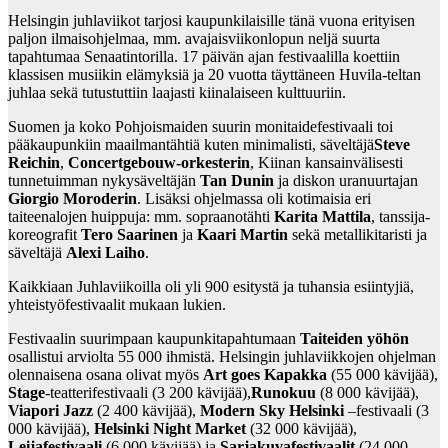
Helsingin juhlaviikot tarjosi kaupunkilaisille tänä vuona erityisen
paljon ilmaisohjelmaa, mm. avajaisviikonlopun neljä suurta
tapahtumaa Senaatintorilla. 17 päivän ajan festivaalilla koettiin
klassisen musiikin elämyksiä ja 20 vuotta täyttäneen Huvila-teltan
juhlaa sekä tutustuttiin laajasti kiinalaiseen kulttuuriin.
Suomen ja koko Pohjoismaiden suurin monitaidefestivaali toi
pääkaupunkiin maailmantähtiä kuten minimalisti, säveltäjä
Steve
Reichin
,
Concertgebouw-orkesterin
, Kiinan kansainvälisesti
tunnetuimman nykysäveltäjän
Tan Dunin
ja diskon uranuurtajan
Giorgio Moroderin
. Lisäksi ohjelmassa oli kotimaisia eri
taiteenalojen huippuja: mm. sopraanotähti
Karita Mattila
, tanssija-
koreografit
Tero Saarinen
ja
Kaari Martin
sekä metallikitaristi ja
säveltäjä
Alexi Laiho
.
Kaikkiaan Juhlaviikoilla oli yli 900 esitystä ja tuhansia esiintyjiä,
yhteistyöfestivaalit mukaan lukien.
Festivaalin suurimpaan kaupunkitapahtumaan
Taiteiden yöhön
osallistui arviolta 55 000 ihmistä. Helsingin juhlaviikkojen ohjelman
olennaisena osana olivat myös
Art goes Kapakka
(55 000 kävijää),
Stage
-teatterifestivaali (3 200 kävijää),
Runokuu
(8 000 kävijää),
Viapori Jazz
(2 400 kävijää),
Modern Sky Helsinki
–festivaali (3
000 kävijää),
Helsinki Night Market
(32 000 kävijää),
Leijafestivaali
(6 000 kävijää) ja
Sarjakuvafestivaalit
(24 000