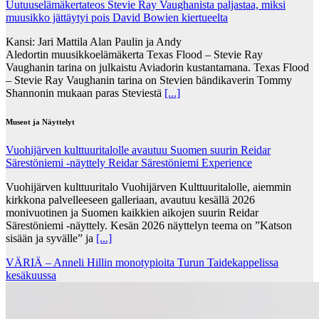
Uutuuselämäkertateos Stevie Ray Vaughanista paljastaa, miksi
muusikko jättäytyi pois David Bowien kiertueelta
Kansi: Jari Mattila Alan Paulin ja Andy
Aledortin muusikkoelämäkerta Texas Flood – Stevie Ray
Vaughanin tarina on julkaistu Aviadorin kustantamana. Texas Flood
– Stevie Ray Vaughanin tarina on Stevien bändikaverin Tommy
Shannonin mukaan paras Steviestä
[...]
Museot ja Näyttelyt
Vuohijärven kulttuuritalolle avautuu Suomen suurin Reidar
Särestöniemi -näyttely Reidar Särestöniemi Experience
Vuohijärven kulttuuritalo Vuohijärven Kulttuuritalolle, aiemmin
kirkkona palvelleeseen galleriaan, avautuu kesällä 2026
monivuotinen ja Suomen kaikkien aikojen suurin Reidar
Särestöniemi -näyttely. Kesän 2026 näyttelyn teema on ”Katson
sisään ja syvälle” ja
[...]
VÄRIÄ – Anneli Hillin monotypioita Turun Taidekappelissa
kesäkuussa