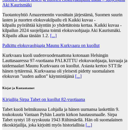
Aki Kaurismäki
Tuotantoyhtiö Amazementin vuosittain järjestämä, Suomen suurin
lasten ja nuorten elokuvakilpailu eli Kaikki kuvaa -
kilpailu pyörähtää käyntiin jo yhdettätoista kertaa. Kaikki kuvaa -
kilpailun 2024 suojelijana toimii elokuvaohjaaja Aki Kaurismäki.
Kilpailu alkaa tänään 1.2.
[...]
Palkittu elokuvaohjaaja Maunu Kurkvaara on kuollut
Kurkvaara kuoli uudenvuodenaattona kotonaan Helsingin
Lauttasaaressa 97-vuotiaana PALKITTU elokuvaohjaaja, kuvaaja ja
taidemaalari Maunu Kurkvaara on kuollut. Asiasta kertoo STT:lle
hänen tyttärensä. Kurkvaaraa oli yleisesti pidetty suomalaisen
elokuvan ”uuden aallon” käynnistäjänä
[...]
Kirjat ja Kustantamot
Kirjailija Sirpa Tabet on kuollut 82-vuotiaana
Tabet kuoli helmikuussa Lohjalla ja hänen uurnansa laskettiin 9.
toukokuuta Vantaan Pyhän Laurin kirkon hautausmaalle. Sirpa
Tabet syntyi 18 syyskuuta 1943 Riihimäellä. Hän oli suomalainen
rikoskirjailija, joka kirjoitti myös historiallisia
[...]