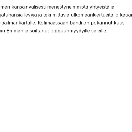
en kansainvälisesti menestyneimmistä yhtyeistä ja
jatuhansia levyjä ja teki mittavia ulkomaankiertueita jo kaua
maailmankartalle. Kotimaassaan bändi on pokannut kuusi
in Emman ja soittanut loppuunmyydyille saleille.