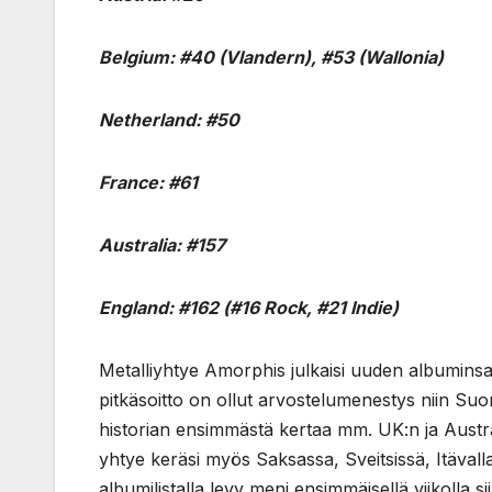
Belgium: #40 (Vlandern), #53 (Wallonia)
Netherland: #50
France: #61
Australia: #157
England: #162 (#16 Rock, #21 Indie)
Metalliyhtye Amorphis julkaisi uuden albumin
pitkäsoitto on ollut arvostelumenestys niin S
historian ensimmästä kertaa mm. UK:n ja Austra
yhtye keräsi myös Saksassa, Sveitsissä, Itäva
albumilistalla levy meni ensimmäisellä viikolla sij