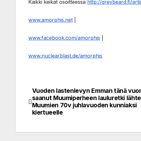
Kaikki keikat osoitteessa
http://greybeard.fi/art
www.amorphis.net
|
www.facebook.com/amorphis
|
www.nuclearblast.de/amorphis
Vuoden lastenlevyn Emman tänä vuo
Post
saanut Muumiperheen lauluretki läht
navigation
Muumien 70v juhlavuoden kunniaksi
kiertueelle