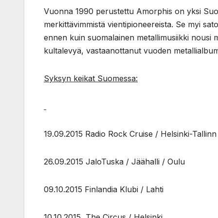
Vuonna 1990 perustettu Amorphis on yksi Suom
merkittävimmistä vientipioneereista. Se myi sato
ennen kuin suomalainen metallimusiikki nousi 
kultalevyä, vastaanottanut vuoden metallialbum
Syksyn keikat Suomessa:
19.09.2015 Radio Rock Cruise / Helsinki-Tallinn
26.09.2015 JaloTuska / Jäähalli / Oulu
09.10.2015 Finlandia Klubi / Lahti
10.10.2015 The Circus / Helsinki