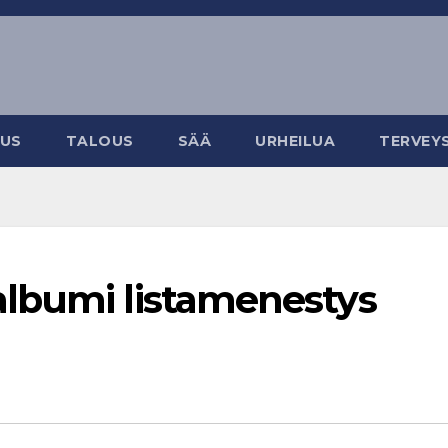
EUS
TALOUS
SÄÄ
URHEILUA
TERVEY
lbumi listamenestys