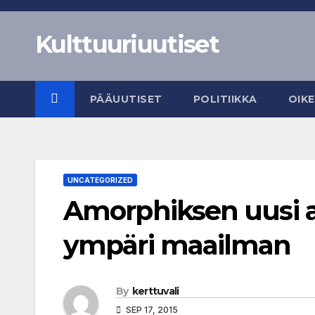
Skip
to
Kulttuuriuutiset
content
PÄÄUUTISET
POLITIIKKA
OIK
UNCATEGORIZED
Amorphiksen uusi a
ympäri maailman
By
kerttuvali
SEP 17, 2015