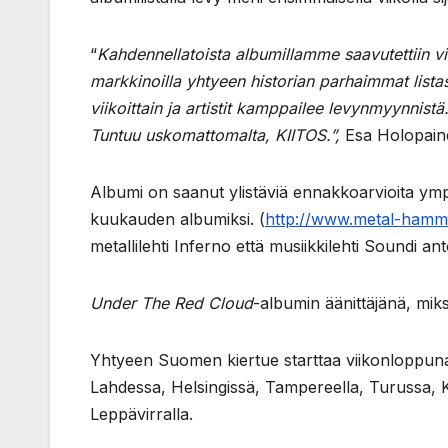
“
Kahdennellatoista albumillamme saavutettiin vi
markkinoilla yhtyeen historian parhaimmat listasi
viikoittain ja artistit kamppailee levynmyynnistä
Tuntuu uskomattomalta, KIITOS.”,
Esa Holopainen
Albumi on saanut ylistäviä ennakkoarvioita y
kuukauden albumiksi. (
http://www.metal-hamme
metallilehti Inferno että musiikkilehti Soundi a
Under The Red Cloud
-albumin äänittäjänä, mik
Yhtyeen Suomen kiertue starttaa viikonloppuna
Lahdessa, Helsingissä, Tampereella, Turussa, 
Leppävirralla.