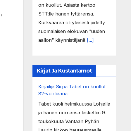
on kuollut. Asiasta kertoo
STT:lle hänen tyttärensä.
n
Kurkvaaraa oli yleisesti pidetty
suomalaisen elokuvan ”uuden
aallon” käynnistäjänä
[...]
Kirjat Ja Kustantamot
Kirjailija Sirpa Tabet on kuollut
82-vuotiaana
Tabet kuoli helmikuussa Lohjalla
ja hänen uurnansa laskettiin 9.
toukokuuta Vantaan Pyhän
Laurin kirkon hautausmaalle.