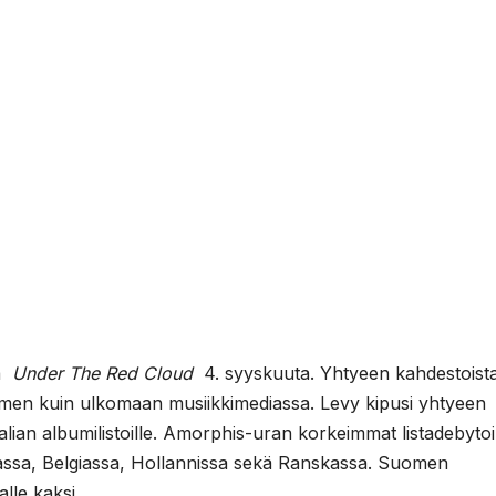
sa
Under The Red Cloud
4. syyskuuta. Yhtyeen kahdestoist
uomen kuin ulkomaan musiikkimediassa. Levy kipusi yhtyeen
lian albumilistoille. Amorphis-uran korkeimmat listadebytoi
llassa, Belgiassa, Hollannissa sekä Ranskassa. Suomen
alle kaksi.