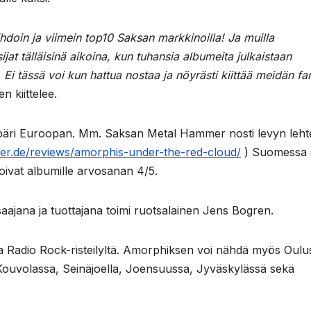
hdoin ja viimein top10 Saksan markkinoilla! Ja muilla
jat tälläisinä aikoina, kun tuhansia albumeita julkaistaan
. Ei tässä voi kun hattua nostaa ja nöyrästi kiittää meidän fa
 kiittelee.
mpäri Euroopan. Mm. Saksan Metal Hammer nosti levyn leh
r.de/reviews/amorphis-under-the-red-cloud/
) Suomessa 
ntoivat albumille arvosanan 4/5.
saajana ja tuottajana toimi ruotsalainen Jens Bogren.
 Radio Rock-risteilyltä. Amorphiksen voi nähdä myös Oulu
Kouvolassa, Seinäjoella, Joensuussa, Jyväskylässä sekä