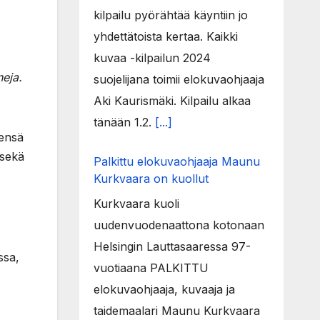
kilpailu pyörähtää käyntiin jo
yhdettätoista kertaa. Kaikki
kuvaa -kilpailun 2024
neja.
suojelijana toimii elokuvaohjaaja
Aki Kaurismäki. Kilpailu alkaa
tänään 1.2.
[...]
tensä
sekä
Palkittu elokuvaohjaaja Maunu
Kurkvaara on kuollut
Kurkvaara kuoli
uudenvuodenaattona kotonaan
Helsingin Lauttasaaressa 97-
ssa,
vuotiaana PALKITTU
elokuvaohjaaja, kuvaaja ja
taidemaalari Maunu Kurkvaara