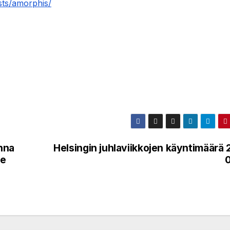
ists/amorphis/
nna
Helsingin juhlaviikkojen käyntimäärä
ee