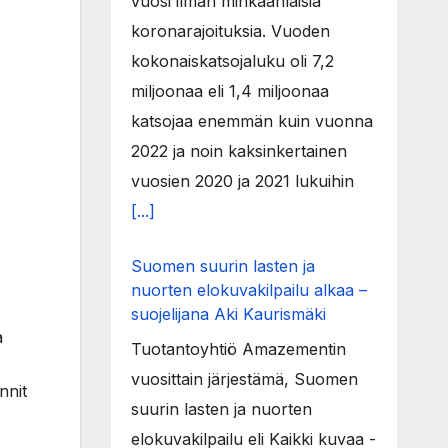
vuosi ilman minkäänlaisia
koronarajoituksia. Vuoden
kokonaiskatsojaluku oli 7,2
miljoonaa eli 1,4 miljoonaa
katsojaa enemmän kuin vuonna
2022 ja noin kaksinkertainen
vuosien 2020 ja 2021 lukuihin
[...]
Suomen suurin lasten ja
nuorten elokuvakilpailu alkaa –
suojelijana Aki Kaurismäki
a
Tuotantoyhtiö Amazementin
vuosittain järjestämä, Suomen
nnit
suurin lasten ja nuorten
elokuvakilpailu eli Kaikki kuvaa -