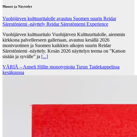
Museot ja Näyttelyt
Vuohijärven kulttuuritalolle avautuu Suomen suurin Reidar
Särestöniemi -näyttely Reidar Särestöniemi Experience
Vuohijärven kulttuuritalo Vuohijärven Kulttuuritalolle, aiemmin
kirkkona palvelleeseen galleriaan, avautuu kesällä 2026
monivuotinen ja Suomen kaikkien aikojen suurin Reidar
Särestöniemi -näyttely. Kesän 2026 näyttelyn teema on ”Katson
sisään ja syvälle” ja
[...]
VÄRIÄ – Anneli Hillin monotypioita Turun Taidekappelissa
kesäkuussa