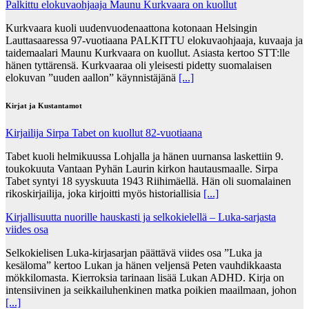
Palkittu elokuvaohjaaja Maunu Kurkvaara on kuollut
Kurkvaara kuoli uudenvuodenaattona kotonaan Helsingin
Lauttasaaressa 97-vuotiaana PALKITTU elokuvaohjaaja, kuvaaja ja
taidemaalari Maunu Kurkvaara on kuollut. Asiasta kertoo STT:lle
hänen tyttärensä. Kurkvaaraa oli yleisesti pidetty suomalaisen
elokuvan ”uuden aallon” käynnistäjänä
[...]
Kirjat ja Kustantamot
Kirjailija Sirpa Tabet on kuollut 82-vuotiaana
Tabet kuoli helmikuussa Lohjalla ja hänen uurnansa laskettiin 9.
toukokuuta Vantaan Pyhän Laurin kirkon hautausmaalle. Sirpa
Tabet syntyi 18 syyskuuta 1943 Riihimäellä. Hän oli suomalainen
rikoskirjailija, joka kirjoitti myös historiallisia
[...]
Kirjallisuutta nuorille hauskasti ja selkokielellä – Luka-sarjasta
viides osa
Selkokielisen Luka-kirjasarjan päättävä viides osa ”Luka ja
kesäloma” kertoo Lukan ja hänen veljensä Peten vauhdikkaasta
mökkilomasta. Kierroksia tarinaan lisää Lukan ADHD. Kirja on
intensiivinen ja seikkailuhenkinen matka poikien maailmaan, johon
[...]