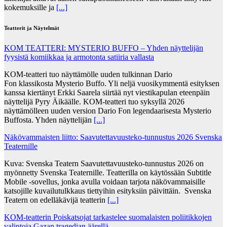
kokemuksille ja
[...]
Teatterit ja Näytelmät
KOM TEATTERI: MYSTERIO BUFFO – Yhden näyttelijän
fyysistä komiikkaa ja armotonta satiiria vallasta
KOM-teatteri tuo näyttämölle uuden tulkinnan Dario
Fon klassikosta Mysterio Buffo. Yli neljä vuosikymmentä esityksen
kanssa kiertänyt Erkki Saarela siirtää nyt viestikapulan eteenpäin
näyttelijä Pyry Äikäälle. KOM-teatteri tuo syksyllä 2026
näyttämölleen uuden version Dario Fon legendaarisesta Mysterio
Buffosta. Yhden näyttelijän
[...]
Näkövammaisten liitto: Saavutettavuusteko-tunnustus 2026 Svenska
Teaternille
Kuva: Svenska Teatern Saavutettavuusteko-tunnustus 2026 on
myönnetty Svenska Teaternille. Teatterilla on käytössään Subtitle
Mobile -sovellus, jonka avulla voidaan tarjota näkövammaisille
katsojille kuvailutulkkaus tiettyihin esityksiin päivittäin. Svenska
Teatern on edelläkävijä teatterin
[...]
KOM-teatterin Poiskatsojat tarkastelee suomalaisten poliitikkojen
valintoja Gazan tragedian äärellä