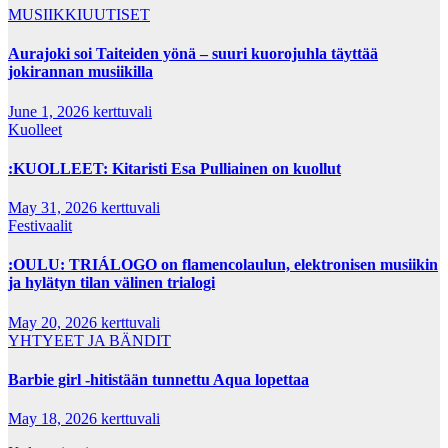
MUSIIKKIUUTISET
Aurajoki soi Taiteiden yönä – suuri kuorojuhla täyttää
jokirannan musiikilla
June 1, 2026
kerttuvali
Kuolleet
:KUOLLEET: Kitaristi Esa Pulliainen on kuollut
May 31, 2026
kerttuvali
Festivaalit
:OULU: TRIÁLOGO on flamencolaulun, elektronisen musiikin
ja hylätyn tilan välinen trialogi
May 20, 2026
kerttuvali
YHTYEET JA BÄNDIT
Barbie girl -hitistään tunnettu Aqua lopettaa
May 18, 2026
kerttuvali