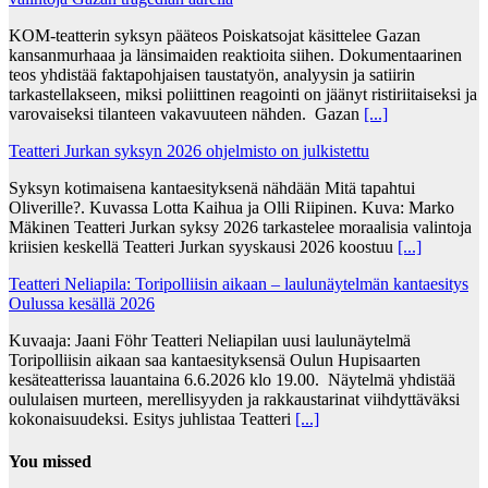
KOM-teatterin syksyn pääteos Poiskatsojat käsittelee Gazan
kansanmurhaaa ja länsimaiden reaktioita siihen. Dokumentaarinen
teos yhdistää faktapohjaisen taustatyön, analyysin ja satiirin
tarkastellakseen, miksi poliittinen reagointi on jäänyt ristiriitaiseksi ja
varovaiseksi tilanteen vakavuuteen nähden. Gazan
[...]
Teatteri Jurkan syksyn 2026 ohjelmisto on julkistettu
Syksyn kotimaisena kantaesityksenä nähdään Mitä tapahtui
Oliverille?. Kuvassa Lotta Kaihua ja Olli Riipinen. Kuva: Marko
Mäkinen Teatteri Jurkan syksy 2026 tarkastelee moraalisia valintoja
kriisien keskellä Teatteri Jurkan syyskausi 2026 koostuu
[...]
Teatteri Neliapila: Toripolliisin aikaan – laulunäytelmän kantaesitys
Oulussa kesällä 2026
Kuvaaja: Jaani Föhr Teatteri Neliapilan uusi laulunäytelmä
Toripolliisin aikaan saa kantaesityksensä Oulun Hupisaarten
kesäteatterissa lauantaina 6.6.2026 klo 19.00. Näytelmä yhdistää
oululaisen murteen, merellisyyden ja rakkaustarinat viihdyttäväksi
kokonaisuudeksi. Esitys juhlistaa Teatteri
[...]
You missed