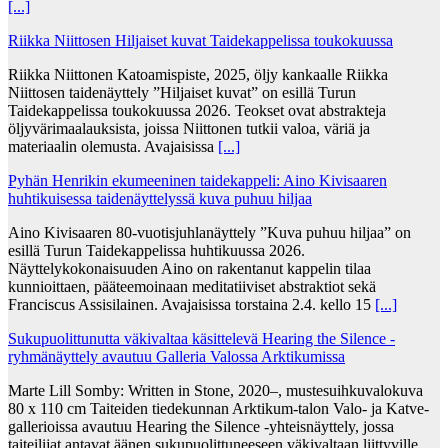
[...]
Riikka Niittosen Hiljaiset kuvat Taidekappelissa toukokuussa
Riikka Niittonen Katoamispiste, 2025, öljy kankaalle Riikka
Niittosen taidenäyttely ”Hiljaiset kuvat” on esillä Turun
Taidekappelissa toukokuussa 2026. Teokset ovat abstrakteja
öljyvärimaalauksista, joissa Niittonen tutkii valoa, väriä ja
materiaalin olemusta. Avajaisissa
[...]
Pyhän Henrikin ekumeeninen taidekappeli: Aino Kivisaaren
huhtikuisessa taidenäyttelyssä kuva puhuu hiljaa
Aino Kivisaaren 80-vuotisjuhlanäyttely ”Kuva puhuu hiljaa” on
esillä Turun Taidekappelissa huhtikuussa 2026.
Näyttelykokonaisuuden Aino on rakentanut kappelin tilaa
kunnioittaen, pääteemoinaan meditatiiviset abstraktiot sekä
Franciscus Assisilainen. Avajaisissa torstaina 2.4. kello 15
[...]
Sukupuolittunutta väkivaltaa käsittelevä Hearing the Silence -
ryhmänäyttely avautuu Galleria Valossa Arktikumissa
Marte Lill Somby: Written in Stone, 2020–, mustesuihkuvalokuva
80 x 110 cm Taiteiden tiedekunnan Arktikum-talon Valo- ja Katve-
gallerioissa avautuu Hearing the Silence -yhteisnäyttely, jossa
taiteilijat antavat äänen sukupuolittuneeseen väkivaltaan liittyville