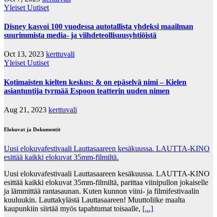
Yleiset Uutiset
Disney kasvoi 100 vuodessa autotallista yhdeksi maailman
suurimmista media- ja viihdeteollisuusyhtiöistä
Oct 13, 2023
kerttuvali
Yleiset Uutiset
Kotimaisten kielten keskus: & on epäselvä nimi – Kielen
asiantuntija tyrmää Espoon teatterin uuden nimen
Aug 21, 2023
kerttuvali
Elokuvat ja Dokumentit
Uusi elokuvafestivaali Lauttasaareen kesäkuussa. LAUTTA-KINO
esittää kaikki elokuvat 35mm-filmiltä.
Uusi elokuvafestivaali Lauttasaareen kesäkuussa. LAUTTA-KINO
esittää kaikki elokuvat 35mm-filmiltä, parittaa viinipullon jokaiselle
ja lämmittää rantasaunan. Kuten kunnon viini- ja filmifestivaalin
kuuluukin. Lauttakylästä Lauttasaareen! Muuttoliike maalta
kaupunkiin siirtää myös tapahtumat toisaalle,
[...]