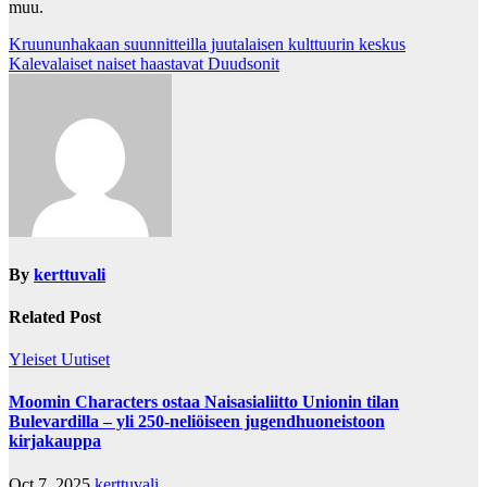
muu.
Post
Kruununhakaan suunnitteilla juutalaisen kulttuurin keskus
Kalevalaiset naiset haastavat Duudsonit
navigation
By
kerttuvali
Related Post
Yleiset Uutiset
Moomin Characters ostaa Naisasialiitto Unionin tilan
Bulevardilla – yli 250-neliöiseen jugendhuoneistoon
kirjakauppa
Oct 7, 2025
kerttuvali