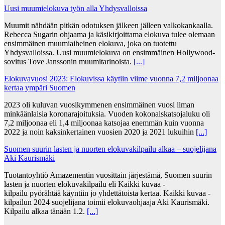
Uusi muumielokuva työn alla Yhdysvalloissa
Muumit nähdään pitkän odotuksen jälkeen jälleen valkokankaalla.
Rebecca Sugarin ohjaama ja käsikirjoittama elokuva tulee olemaan
ensimmäinen muumiaiheinen elokuva, joka on tuotettu
Yhdysvalloissa. Uusi muumielokuva on ensimmäinen Hollywood-
sovitus Tove Janssonin muumitarinoista.
[...]
Elokuvavuosi 2023: Elokuvissa käytiin viime vuonna 7,2 miljoonaa
kertaa ympäri Suomen
2023 oli kuluvan vuosikymmenen ensimmäinen vuosi ilman
minkäänlaisia koronarajoituksia. Vuoden kokonaiskatsojaluku oli
7,2 miljoonaa eli 1,4 miljoonaa katsojaa enemmän kuin vuonna
2022 ja noin kaksinkertainen vuosien 2020 ja 2021 lukuihin
[...]
Suomen suurin lasten ja nuorten elokuvakilpailu alkaa – suojelijana
Aki Kaurismäki
Tuotantoyhtiö Amazementin vuosittain järjestämä, Suomen suurin
lasten ja nuorten elokuvakilpailu eli Kaikki kuvaa -
kilpailu pyörähtää käyntiin jo yhdettätoista kertaa. Kaikki kuvaa -
kilpailun 2024 suojelijana toimii elokuvaohjaaja Aki Kaurismäki.
Kilpailu alkaa tänään 1.2.
[...]