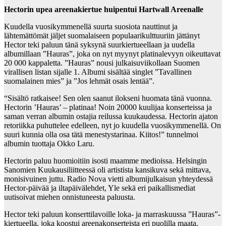
Hectorin upea areenakiertue huipentui Hartwall Areenalle
Kuudella vuosikymmenellä suurta suosiota nauttinut ja
lähtemättömät jäljet suomalaiseen populaarikulttuuriin jättänyt
Hector teki paluun tänä syksynä suurkiertueellaan ja uudella
albumillaan ”Hauras”, joka on nyt myynyt platinalevyyn oikeuttavat
20 000 kappaletta. ”Hauras” nousi julkaisuviikollaan Suomen
virallisen listan sijalle 1. Albumi sisältää singlet ”Tavallinen
suomalainen mies” ja ”Jos lehmät osais lentää”.
“Sisältö ratkaisee! Sen olen saanut ilokseni huomata tänä vuonna.
Hectorin ’Hauras’ – platinaa! Noin 20000 kuulijaa konserteissa ja
saman verran albumin ostajia reilussa kuukaudessa. Hectorin ajaton
retoriikka puhuttelee edelleen, nyt jo kuudella vuosikymmenellä. On
suuri kunnia olla osa tätä menestystarinaa. Kiitos!” tunnelmoi
albumin tuottaja Okko Laru.
Hectorin paluu huomioitiin isosti maamme medioissa. Helsingin
Sanomien Kuukausiliitteessä oli artistista kansikuva sekä mittava,
monisivuinen juttu. Radio Nova vietti albumijulkaisun yhteydessä
Hector-päivää ja iltapäivälehdet, Yle sekä eri paikallismediat
uutisoivat miehen onnistuneesta paluusta.
Hector teki paluun konserttilavoille loka- ja marraskuussa ”Hauras”-
kiertueella, joka koostui areenakonserteista eri puolilla maata.