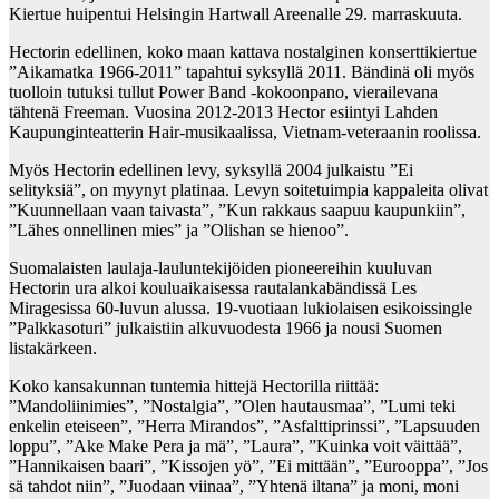
Kiertue huipentui Helsingin Hartwall Areenalle 29. marraskuuta.
Hectorin edellinen, koko maan kattava nostalginen konserttikiertue
”Aikamatka 1966-2011” tapahtui syksyllä 2011. Bändinä oli myös
tuolloin tutuksi tullut Power Band -kokoonpano, vierailevana
tähtenä Freeman. Vuosina 2012-2013 Hector esiintyi Lahden
Kaupunginteatterin Hair-musikaalissa, Vietnam-veteraanin roolissa.
Myös Hectorin edellinen levy, syksyllä 2004 julkaistu ”Ei
selityksiä”, on myynyt platinaa. Levyn soitetuimpia kappaleita olivat
”Kuunnellaan vaan taivasta”, ”Kun rakkaus saapuu kaupunkiin”,
”Lähes onnellinen mies” ja ”Olishan se hienoo”.
Suomalaisten laulaja-lauluntekijöiden pioneereihin kuuluvan
Hectorin ura alkoi kouluaikaisessa rautalankabändissä Les
Miragesissa 60-luvun alussa. 19-vuotiaan lukiolaisen esikoissingle
”Palkkasoturi” julkaistiin alkuvuodesta 1966 ja nousi Suomen
listakärkeen.
Koko kansakunnan tuntemia hittejä Hectorilla riittää:
”Mandoliinimies”, ”Nostalgia”, ”Olen hautausmaa”, ”Lumi teki
enkelin eteiseen”, ”Herra Mirandos”, ”Asfalttiprinssi”, ”Lapsuuden
loppu”, ”Ake Make Pera ja mä”, ”Laura”, ”Kuinka voit väittää”,
”Hannikaisen baari”, ”Kissojen yö”, ”Ei mittään”, ”Eurooppa”, ”Jos
sä tahdot niin”, ”Juodaan viinaa”, ”Yhtenä iltana” ja moni, moni