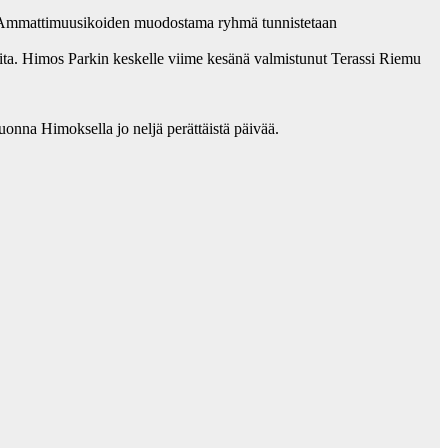
 S. Ammattimuusikoiden muodostama ryhmä tunnistetaan
uita. Himos Parkin keskelle viime kesänä valmistunut Terassi Riemu
onna Himoksella jo neljä perättäistä päivää.