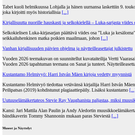
Tabet kuoli helmikuussa Lohjalla ja hänen uurnansa laskettiin 9. tou
joka kirjoitti myös historiallisia
[...]
Kirjallisuutta nuorille hauskasti ja selkokielellä – Luka-sarjasta viides
Selkokielisen Luka-kirjasarjan päättävä viides osa ”Luka ja kesälom
seikkailuhenkinen matka poikien maailmaan, johon
[...]
Vanhan kirjallisuuden päivien ohjelma ja näytteilleasettajat julkistettu
Vuoden 2026 teemakuvan on suunnitellut kuvataiteilija Vertti Vaarasa
Vuoden 2026 tapahtuman teemana on Sanat ja tunteet. Näytteilleasett
Kustantamo Helmivyö: Harri István Mäen kirjoja vedetty myynnistä
Kustantamo Helmivyö tiedottaa vetävänsä kirjailija Harri István Mäe
Peilipatsas (2019) kohdistunut plagiaattiepäily. Lisäksi kustantamo
[...
Uutuuselämäkertateos Stevie Ray Vaughanista paljastaa, miksi muusik
Kansi: Jari Mattila Alan Paulin ja Andy Aledortin muusikkoelämäkert
bändikaverin Tommy Shannonin mukaan paras Steviestä
[...]
Museot ja Näyttelyt