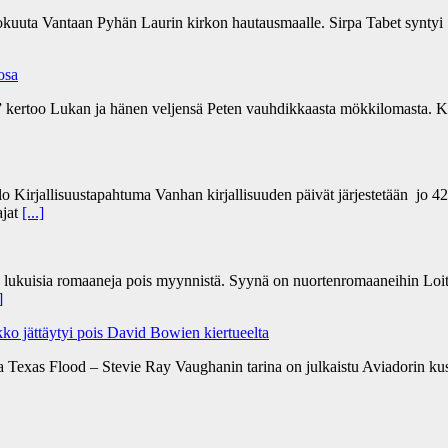
kokuuta Vantaan Pyhän Laurin kirkon hautausmaalle. Sirpa Tabet syntyi 
 osa
a” kertoo Lukan ja hänen veljensä Peten vauhdikkaasta mökkilomasta. Ki
lo Kirjallisuustapahtuma Vanhan kirjallisuuden päivät järjestetään jo 4
ajat
[...]
n lukuisia romaaneja pois myynnistä. Syynä on nuortenromaaneihin Loit
]
ko jättäytyi pois David Bowien kiertueelta
a Texas Flood – Stevie Ray Vaughanin tarina on julkaistu Aviadorin k