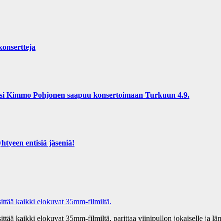
konsertteja
osi Kimmo Pohjonen saapuu konsertoimaan Turkuun 4.9.
tyeen entisiä jäseniä!
tää kaikki elokuvat 35mm-filmiltä.
 kaikki elokuvat 35mm-filmiltä, parittaa viinipullon jokaiselle ja lämm