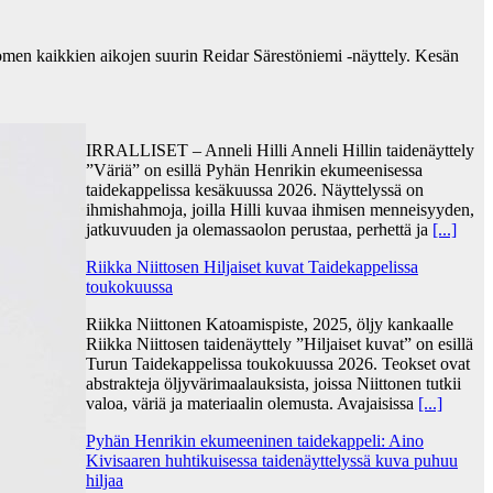
omen kaikkien aikojen suurin Reidar Särestöniemi -näyttely. Kesän
IRRALLISET – Anneli Hilli Anneli Hillin taidenäyttely
”Väriä” on esillä Pyhän Henrikin ekumeenisessa
taidekappelissa kesäkuussa 2026. Näyttelyssä on
ihmishahmoja, joilla Hilli kuvaa ihmisen menneisyyden,
jatkuvuuden ja olemassaolon perustaa, perhettä ja
[...]
Riikka Niittosen Hiljaiset kuvat Taidekappelissa
toukokuussa
Riikka Niittonen Katoamispiste, 2025, öljy kankaalle
Riikka Niittosen taidenäyttely ”Hiljaiset kuvat” on esillä
Turun Taidekappelissa toukokuussa 2026. Teokset ovat
abstrakteja öljyvärimaalauksista, joissa Niittonen tutkii
valoa, väriä ja materiaalin olemusta. Avajaisissa
[...]
Pyhän Henrikin ekumeeninen taidekappeli: Aino
Kivisaaren huhtikuisessa taidenäyttelyssä kuva puhuu
hiljaa