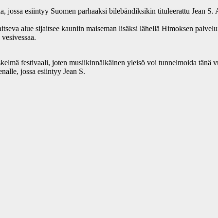
la, jossa esiintyy Suomen parhaaksi bilebändiksikin tituleerattu Jean
aitseva alue sijaitsee kauniin maiseman lisäksi lähellä Himoksen palvel
 vesivessaa.
elmä festivaali, joten musiikinnälkäinen yleisö voi tunnelmoida tänä vu
nalle, jossa esiintyy Jean S.