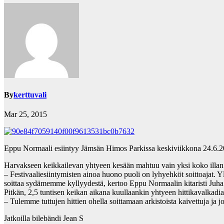
By
kerttuvali
Mar 25, 2015
Eppu Normaali esiintyy Jämsän Himos Parkissa keskiviikkona 24.6.2
Harvakseen keikkailevan yhtyeen kesään mahtuu vain yksi koko illan 
– Festivaaliesiintymisten ainoa huono puoli on lyhyehköt soittoajat. Yle
soittaa sydämemme kyllyydestä, kertoo Eppu Normaalin kitaristi Juha
Pitkän, 2,5 tuntisen keikan aikana kuullaankin yhtyeen hittikavalkadia
– Tulemme tuttujen hittien ohella soittamaan arkistoista kaivettuja ja 
Jatkoilla bilebändi Jean S