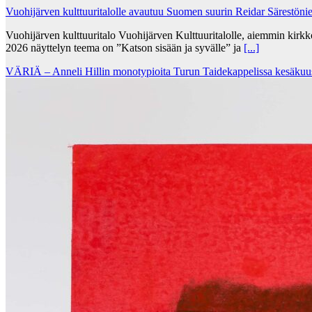
Vuohijärven kulttuuritalolle avautuu Suomen suurin Reidar Särestöni
Vuohijärven kulttuuritalo Vuohijärven Kulttuuritalolle, aiemmin kirk
2026 näyttelyn teema on ”Katson sisään ja syvälle” ja
[...]
VÄRIÄ – Anneli Hillin monotypioita Turun Taidekappelissa kesäkuu