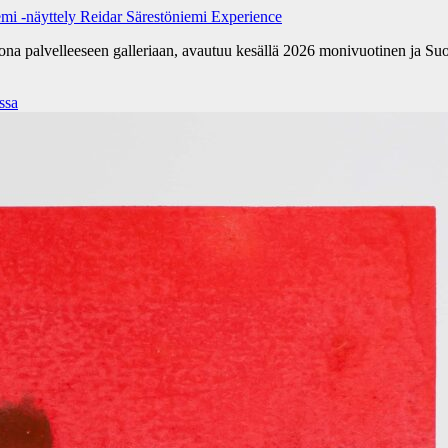
emi -näyttely Reidar Särestöniemi Experience
kona palvelleeseen galleriaan, avautuu kesällä 2026 monivuotinen ja Su
ssa