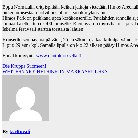
Eppu Normaalin erityispitkän keikan jatkoja vietetään Himos Areenal
pukeutumisestaan polvihousuihin ja smokin yläosaan.
Himos Park on paikkana upea kesäkonsertille. Patalahden rannalla sij
tarjoaa katettua tilaa 2500 ihmiselle. Riemussa on myös baareja ja sata
Iskelmä festivaali starttaa torstaista lähtien
Konsertin seuraavana päivänä, 25. kesäkuuta, alkaa kolmipäiväinen Isk
Liput: 29 eur / kpl. Samalla lipulla on klo 22 alkaen pääsy Himos Aree
Ennakkomyynti:
www.eputhimoksella.fi
Post
Die Krupps Suomeen!
WHITESNAKE HELSINKIIN MARRASKUUSSA
navigation
By
kerttuvali