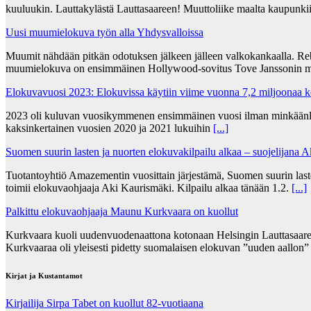
kuuluukin. Lauttakylästä Lauttasaareen! Muuttoliike maalta kaupunkii
Uusi muumielokuva työn alla Yhdysvalloissa
Muumit nähdään pitkän odotuksen jälkeen jälleen valkokankaalla. Re
muumielokuva on ensimmäinen Hollywood-sovitus Tove Janssonin m
Elokuvavuosi 2023: Elokuvissa käytiin viime vuonna 7,2 miljoonaa 
2023 oli kuluvan vuosikymmenen ensimmäinen vuosi ilman minkäänlais
kaksinkertainen vuosien 2020 ja 2021 lukuihin
[...]
Suomen suurin lasten ja nuorten elokuvakilpailu alkaa – suojelijana 
Tuotantoyhtiö Amazementin vuosittain järjestämä, Suomen suurin lasten
toimii elokuvaohjaaja Aki Kaurismäki. Kilpailu alkaa tänään 1.2.
[...]
Palkittu elokuvaohjaaja Maunu Kurkvaara on kuollut
Kurkvaara kuoli uudenvuodenaattona kotonaan Helsingin Lauttasaares
Kurkvaaraa oli yleisesti pidetty suomalaisen elokuvan ”uuden aallon
Kirjat ja Kustantamot
Kirjailija Sirpa Tabet on kuollut 82-vuotiaana