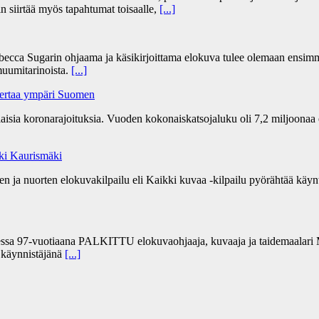
n siirtää myös tapahtumat toisaalle,
[...]
becca Sugarin ohjaama ja käsikirjoittama elokuva tulee olemaan ensim
uumitarinoista.
[...]
kertaa ympäri Suomen
ia koronarajoituksia. Vuoden kokonaiskatsojaluku oli 7,2 miljoonaa 
Aki Kaurismäki
 ja nuorten elokuvakilpailu eli Kaikki kuvaa -kilpailu pyörähtää käynti
sa 97-vuotiaana PALKITTU elokuvaohjaaja, kuvaaja ja taidemaalari Ma
” käynnistäjänä
[...]