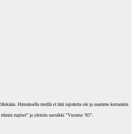
söllekään. Himoksella meillä ei tätä rajoitetta ole ja saamme kerrankin
riimisi rupiset” ja yleisön suosikki ”Vuonna ’85”.