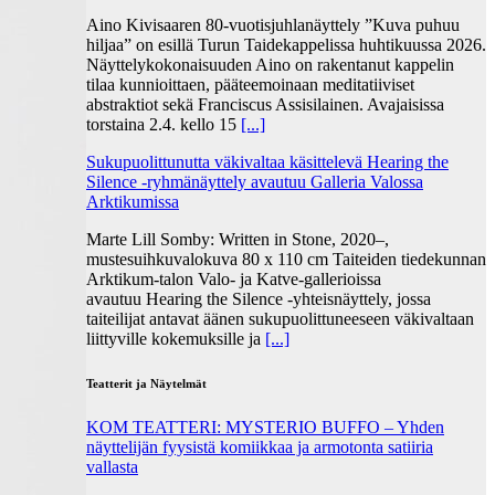
Aino Kivisaaren 80-vuotisjuhlanäyttely ”Kuva puhuu
hiljaa” on esillä Turun Taidekappelissa huhtikuussa 2026.
Näyttelykokonaisuuden Aino on rakentanut kappelin
tilaa kunnioittaen, pääteemoinaan meditatiiviset
abstraktiot sekä Franciscus Assisilainen. Avajaisissa
torstaina 2.4. kello 15
[...]
Sukupuolittunutta väkivaltaa käsittelevä Hearing the
Silence -ryhmänäyttely avautuu Galleria Valossa
Arktikumissa
Marte Lill Somby: Written in Stone, 2020–,
mustesuihkuvalokuva 80 x 110 cm Taiteiden tiedekunnan
Arktikum-talon Valo- ja Katve-gallerioissa
avautuu Hearing the Silence -yhteisnäyttely, jossa
taiteilijat antavat äänen sukupuolittuneeseen väkivaltaan
liittyville kokemuksille ja
[...]
Teatterit ja Näytelmät
KOM TEATTERI: MYSTERIO BUFFO – Yhden
näyttelijän fyysistä komiikkaa ja armotonta satiiria
vallasta