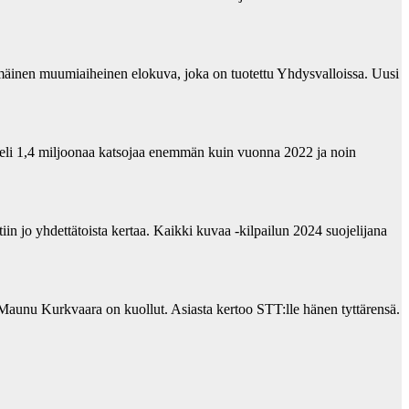
mäinen muumiaiheinen elokuva, joka on tuotettu Yhdysvalloissa. Uusi
eli 1,4 miljoonaa katsojaa enemmän kuin vuonna 2022 ja noin
in jo yhdettätoista kertaa. Kaikki kuvaa -kilpailun 2024 suojelijana
unu Kurkvaara on kuollut. Asiasta kertoo STT:lle hänen tyttärensä.