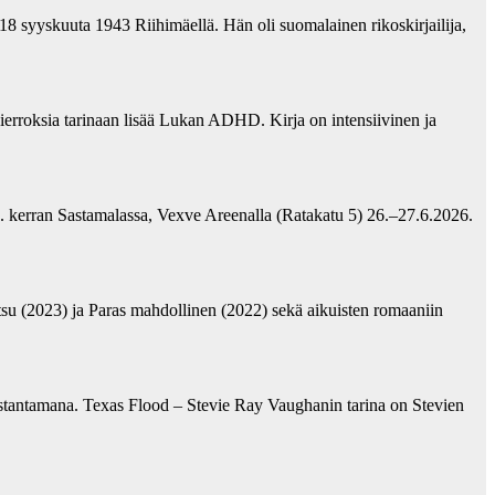
18 syyskuuta 1943 Riihimäellä. Hän oli suomalainen rikoskirjailija,
erroksia tarinaan lisää Lukan ADHD. Kirja on intensiivinen ja
2. kerran Sastamalassa, Vexve Areenalla (Ratakatu 5) 26.–27.6.2026.
su (2023) ja Paras mahdollinen (2022) sekä aikuisten romaaniin
ustantamana. Texas Flood – Stevie Ray Vaughanin tarina on Stevien