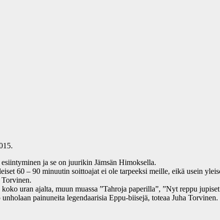
015.
esiintyminen ja se on juurikin Jämsän Himoksella.
iset 60 – 90 minuutin soittoajat ei ole tarpeeksi meille, eikä usein ylei
 Torvinen.
 koko uran ajalta, muun muassa ”Tahroja paperilla”, ”Nyt reppu jupiset 
jo unholaan painuneita legendaarisia Eppu-biisejä, toteaa Juha Torvinen.