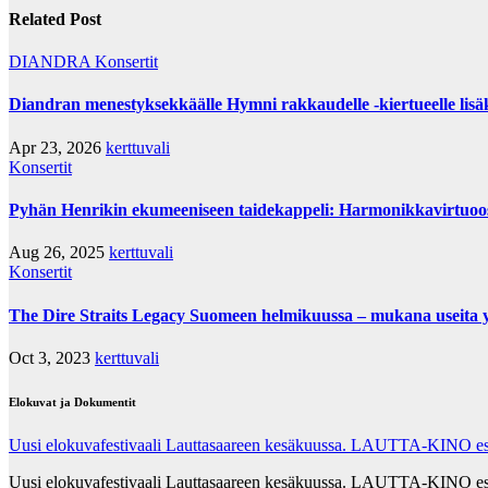
Related Post
DIANDRA
Konsertit
Diandran menestyksekkäälle Hymni rakkaudelle -kiertueelle lisä
Apr 23, 2026
kerttuvali
Konsertit
Pyhän Henrikin ekumeeniseen taidekappeli: Harmonikkavirtuo
Aug 26, 2025
kerttuvali
Konsertit
The Dire Straits Legacy Suomeen helmikuussa – mukana useita yh
Oct 3, 2023
kerttuvali
Elokuvat ja Dokumentit
Uusi elokuvafestivaali Lauttasaareen kesäkuussa. LAUTTA-KINO esit
Uusi elokuvafestivaali Lauttasaareen kesäkuussa. LAUTTA-KINO esittää