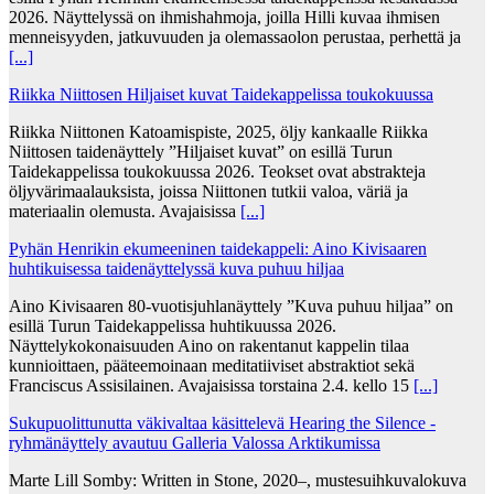
2026. Näyttelyssä on ihmishahmoja, joilla Hilli kuvaa ihmisen
menneisyyden, jatkuvuuden ja olemassaolon perustaa, perhettä ja
[...]
Riikka Niittosen Hiljaiset kuvat Taidekappelissa toukokuussa
Riikka Niittonen Katoamispiste, 2025, öljy kankaalle Riikka
Niittosen taidenäyttely ”Hiljaiset kuvat” on esillä Turun
Taidekappelissa toukokuussa 2026. Teokset ovat abstrakteja
öljyvärimaalauksista, joissa Niittonen tutkii valoa, väriä ja
materiaalin olemusta. Avajaisissa
[...]
Pyhän Henrikin ekumeeninen taidekappeli: Aino Kivisaaren
huhtikuisessa taidenäyttelyssä kuva puhuu hiljaa
Aino Kivisaaren 80-vuotisjuhlanäyttely ”Kuva puhuu hiljaa” on
esillä Turun Taidekappelissa huhtikuussa 2026.
Näyttelykokonaisuuden Aino on rakentanut kappelin tilaa
kunnioittaen, pääteemoinaan meditatiiviset abstraktiot sekä
Franciscus Assisilainen. Avajaisissa torstaina 2.4. kello 15
[...]
Sukupuolittunutta väkivaltaa käsittelevä Hearing the Silence -
ryhmänäyttely avautuu Galleria Valossa Arktikumissa
Marte Lill Somby: Written in Stone, 2020–, mustesuihkuvalokuva