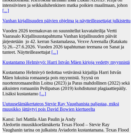
intensiivinen ja seikkailuhenkinen matka poikien maailmaan, johon
[...]
Vanhan kirjallisuuden päivien ohjelma ja näytteilleasettajat julkistettu
Vuoden 2026 teemakuvan on suunnitellut kuvataiteilija Vertti
Vaarasalo Kirjallisuustapahtuma Vanhan kirjallisuuden päivät
järjestetään jo 42. kerran Sastamalassa, Vexve Areenalla (Ratakatu
5) 26.–27.6.2026. Vuoden 2026 tapahtuman teemana on Sanat ja
tunteet. Näytteilleasettajat
[...]
Kustantamo Helmivyö: Harri István Mäen kirjoja vedetty myynnistä
Kustantamo Helmivyö tiedottaa vetävänsä kirjailija Harri István
Mäen lukuisia romaaneja pois myynnistä. Syynä on
nuortenromaaneihin Loitsu (2023) ja Paras mahdollinen (2022) sekä
aikuisten romaaniin Peilipatsas (2019) kohdistunut plagiaattiepäily.
Lisäksi kustantamo
[...]
Uutuuselämäkertateos Stevie Ray Vaughanista paljastaa, miksi
muusikko jättäytyi pois David Bowien kiertueelta
Kansi: Jari Mattila Alan Paulin ja Andy
Aledortin muusikkoelämäkerta Texas Flood – Stevie Ray
Vaughanin tarina on julkaistu Aviadorin kustantamana. Texas Flood