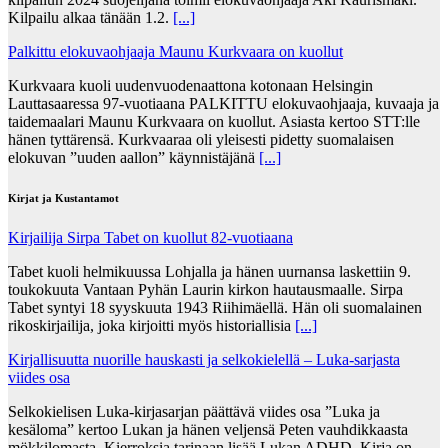
Kilpailu alkaa tänään 1.2.
[...]
Palkittu elokuvaohjaaja Maunu Kurkvaara on kuollut
Kurkvaara kuoli uudenvuodenaattona kotonaan Helsingin
Lauttasaaressa 97-vuotiaana PALKITTU elokuvaohjaaja, kuvaaja ja
taidemaalari Maunu Kurkvaara on kuollut. Asiasta kertoo STT:lle
hänen tyttärensä. Kurkvaaraa oli yleisesti pidetty suomalaisen
elokuvan ”uuden aallon” käynnistäjänä
[...]
Kirjat ja Kustantamot
Kirjailija Sirpa Tabet on kuollut 82-vuotiaana
Tabet kuoli helmikuussa Lohjalla ja hänen uurnansa laskettiin 9.
toukokuuta Vantaan Pyhän Laurin kirkon hautausmaalle. Sirpa
Tabet syntyi 18 syyskuuta 1943 Riihimäellä. Hän oli suomalainen
rikoskirjailija, joka kirjoitti myös historiallisia
[...]
Kirjallisuutta nuorille hauskasti ja selkokielellä – Luka-sarjasta
viides osa
Selkokielisen Luka-kirjasarjan päättävä viides osa ”Luka ja
kesäloma” kertoo Lukan ja hänen veljensä Peten vauhdikkaasta
mökkilomasta. Kierroksia tarinaan lisää Lukan ADHD. Kirja on