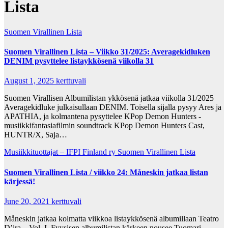
Lista
Suomen Virallinen Lista
Suomen Virallinen Lista – Viikko 31/2025: Averagekidluken
DENIM pysyttelee listaykkösenä viikolla 31
August 1, 2025
kerttuvali
Suomen Virallisen Albumilistan ykkösenä jatkaa viikolla 31/2025
Averagekidluke julkaisullaan DENIM. Toisella sijalla pysyy Ares ja
APATHIA, ja kolmantena pysyttelee KPop Demon Hunters -
musiikkifantasiafilmin soundtrack KPop Demon Hunters Cast,
HUNTR/X, Saja…
Musiikkituottajat – IFPI Finland ry
Suomen Virallinen Lista
Suomen Virallinen Lista / viikko 24: Måneskin jatkaa listan
kärjessä!
June 20, 2021
kerttuvali
Måneskin jatkaa kolmatta viikkoa listaykkösenä albumillaan Teatro
D’ira – Vol. I. Fyysisen albumilistan kärkeen nousee Tuomari