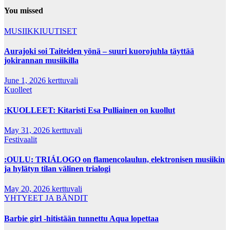
You missed
MUSIIKKIUUTISET
Aurajoki soi Taiteiden yönä – suuri kuorojuhla täyttää
jokirannan musiikilla
June 1, 2026
kerttuvali
Kuolleet
:KUOLLEET: Kitaristi Esa Pulliainen on kuollut
May 31, 2026
kerttuvali
Festivaalit
:OULU: TRIÁLOGO on flamencolaulun, elektronisen musiikin
ja hylätyn tilan välinen trialogi
May 20, 2026
kerttuvali
YHTYEET JA BÄNDIT
Barbie girl -hitistään tunnettu Aqua lopettaa