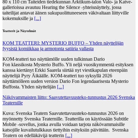
80 x 110 cm Taiteiden tiedekunnan Arktikum-talon Valo- ja Katve-
gallerioissa avautuu Hearing the Silence -yhteisnäyttely, jossa
taiteilijat antavat äänen sukupuolittuneeseen väkivaltaan liittyville
kokemuksille ja
[...]
Teatterit ja Näytelmät
KOM TEATTERI: MYSTERIO BUFFO – Yhden näyttelijän
fyysistä komiikkaa ja armotonta satiiria vallasta
KOM-teatteri tuo näyttämölle uuden tulkinnan Dario
Fon klassikosta Mysterio Buffo. Yli neljä vuosikymmentä esityksen
kanssa kiertänyt Erkki Saarela siirtää nyt viestikapulan eteenpäin
näyttelijä Pyry Äikäälle. KOM-teatteri tuo syksyllä 2026
näyttämölleen uuden version Dario Fon legendaarisesta Mysterio
Buffosta. Yhden näyttelijän
[...]
Näkövammaisten liitto: Saavutettavuusteko-tunnustus 2026 Svenska
Teaternille
Kuva: Svenska Teatern Saavutettavuusteko-tunnustus 2026 on
myönnetty Svenska Teaternille. Teatterilla on käytössään Subtitle
Mobile -sovellus, jonka avulla voidaan tarjota näkövammaisille
katsojille kuvailutulkkaus tiettyihin esityksiin päivittäin. Svenska
Teatern on edelläkävijä teatterin
[...]