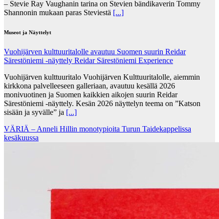
– Stevie Ray Vaughanin tarina on Stevien bändikaverin Tommy
Shannonin mukaan paras Steviestä
[...]
Museot ja Näyttelyt
Vuohijärven kulttuuritalolle avautuu Suomen suurin Reidar
Särestöniemi -näyttely Reidar Särestöniemi Experience
Vuohijärven kulttuuritalo Vuohijärven Kulttuuritalolle, aiemmin
kirkkona palvelleeseen galleriaan, avautuu kesällä 2026
monivuotinen ja Suomen kaikkien aikojen suurin Reidar
Särestöniemi -näyttely. Kesän 2026 näyttelyn teema on ”Katson
sisään ja syvälle” ja
[...]
VÄRIÄ – Anneli Hillin monotypioita Turun Taidekappelissa
kesäkuussa