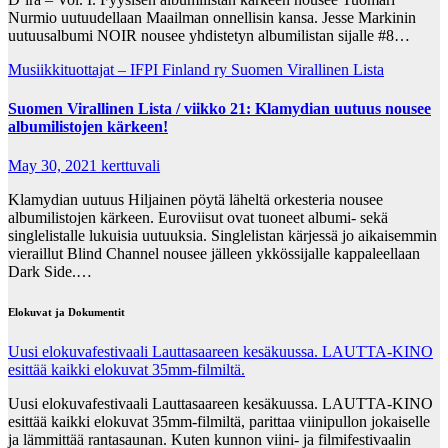
Nurmio uutuudellaan Maailman onnellisin kansa. Jesse Markinin
uutuusalbumi NOIR nousee yhdistetyn albumilistan sijalle #8…
Musiikkituottajat – IFPI Finland ry
Suomen Virallinen Lista
Suomen Virallinen Lista / viikko 21: Klamydian uutuus nousee
albumilistojen kärkeen!
May 30, 2021
kerttuvali
Klamydian uutuus Hiljainen pöytä läheltä orkesteria nousee
albumilistojen kärkeen. Euroviisut ovat tuoneet albumi- sekä
singlelistalle lukuisia uutuuksia. Singlelistan kärjessä jo aikaisemmin
vieraillut Blind Channel nousee jälleen ykkössijalle kappaleellaan
Dark Side.…
Elokuvat ja Dokumentit
Uusi elokuvafestivaali Lauttasaareen kesäkuussa. LAUTTA-KINO
esittää kaikki elokuvat 35mm-filmiltä.
Uusi elokuvafestivaali Lauttasaareen kesäkuussa. LAUTTA-KINO
esittää kaikki elokuvat 35mm-filmiltä, parittaa viinipullon jokaiselle
ja lämmittää rantasaunan. Kuten kunnon viini- ja filmifestivaalin