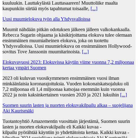
kuuluukin. Lauttakylästä Lauttasaareen! Muuttoliike maalta
kaupunkiin siirtää myös tapahtumat toisaalle,
[...]
Uusi muumielokuva työn alla Yhdysvalloissa
Muumit nähdään pitkän odotuksen jälkeen jälleen valkokankaalla.
Rebecca Sugarin ohjaama ja käsikirjoittama elokuva tulee olemaan
ensimmäinen muumiaiheinen elokuva, joka on tuotettu
Yhdysvalloissa. Uusi muumielokuva on ensimmäinen Hollywood-
sovitus Tove Janssonin muumitarinoista.
[...]
Elokuvavuosi 2023: Elokuvissa käytiin viime vuonna 7,2 miljoonaa
kertaa ympäri Suomen
2023 oli kuluvan vuosikymmenen ensimmäinen vuosi ilman
minkäänlaisia koronarajoituksia. Vuoden kokonaiskatsojaluku oli
7,2 miljoonaa eli 1,4 miljoonaa katsojaa enemmän kuin vuonna
2022 ja noin kaksinkertainen vuosien 2020 ja 2021 lukuihin
[...]
Suomen suurin lasten ja nuorten elokuvakilpailu alkaa – suojelijana
Aki Kaurismäki
Tuotantoyhtiö Amazementin vuosittain järjestämä, Suomen suurin
lasten ja nuorten elokuvakilpailu eli Kaikki kuvaa -
kilpailu pyörähtää käyntiin jo yhdettätoista kertaa. Kaikki kuvaa -
kilpailun 2024 suojelijana toimii elokuvaohjaaja Aki Kaurismäki.