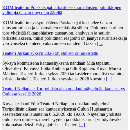
KOM-teatterin Poiskatsojat tarkastelee suomalaisten poliitikkojen
valintoja Gazan tragedian äärellä
KOM-teatterin syksyn pääteos Poiskatsojat käsittelee Gazan
kansanmurhaaa ja länsimaiden reaktioita siihen. Dokumentaarinen
teos yhdistää faktapohjaisen taustatyön, analyysin ja satiirin
tarkastellakseen, miksi poliittinen reagointi on jäänyt ristiriitaiseksi ja
varovaiseksi tilanteen vakavuuteen nähden. Gazan
[...]
Teatteri Jurkan syksyn 2026 ohjelmisto on julkistettu
Syksyn kotimaisena kantaesityksenä nähdään Mitä tapahtui
Oliverille?. Kuvassa Lotta Kaihua ja Olli Riipinen. Kuva: Marko
Mäkinen Teatteri Jurkan syksy 2026 tarkastelee moraalisia valintoja
kriisien keskellä Teatteri Jurkan syyskausi 2026 koostuu
[...]
Teatteri Neliapila: Toripolliisin aikaan – laulunäytelmän kantaesitys
Oulussa kesällä 2026
Kuvaaja: Jaani Föhr Teatteri Neliapilan uusi laulunäytelmä
Toripolliisin aikaan saa kantaesityksensä Oulun Hupisaarten
kesäteatterissa lauantaina 6.6.2026 klo 19.00. Näytelmä yhdistää
oululaisen murteen, merellisyyden ja rakkaustarinat viihdyttäväksi
kokonaisuudeksi. Esitys juhlistaa Teatteri
[...]