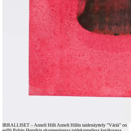
IRRALLISET – Anneli Hilli Anneli Hillin taidenäyttely ”Väriä” on
esillä Pyhän Henrikin ekumeenisessa taidekappelissa kesäkuussa