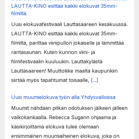
LAUTTA-KINO esittää kaikki elokuvat 35mm-
filmiltä.
Uusi elokuvafestivaali Lauttasaareen kesäkuussa.
LAUTTA-KINO esittää kaikki elokuvat 35mm-
filmiltä, parittaa viinipullon jokaiselle ja lämmittää
rantasaunan. Kuten kunnon viini- ja
filmifestivaalin kuuluukin. Lauttakylästä
Lauttasaareen! Muuttoliike maalta kaupunkiin
siirtää myös tapahtumat toisaalle,
[...]
Uusi muumielokuva työn alla Yhdysvalloissa
Muumit nähdään pitkän odotuksen jälkeen jälleen
valkokankaalla. Rebecca Sugarin ohjaama ja
käsikirjoittama elokuva tulee olemaan
ensimmäinen muumiaiheinen elokuva, joka on