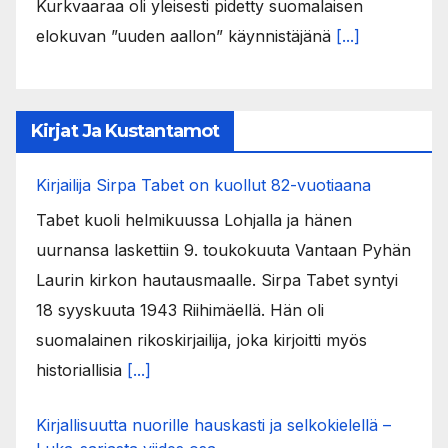
Kurkvaaraa oli yleisesti pidetty suomalaisen
elokuvan ”uuden aallon” käynnistäjänä
[...]
Kirjat Ja Kustantamot
Kirjailija Sirpa Tabet on kuollut 82-vuotiaana
Tabet kuoli helmikuussa Lohjalla ja hänen
uurnansa laskettiin 9. toukokuuta Vantaan Pyhän
Laurin kirkon hautausmaalle. Sirpa Tabet syntyi
18 syyskuuta 1943 Riihimäellä. Hän oli
suomalainen rikoskirjailija, joka kirjoitti myös
historiallisia
[...]
Kirjallisuutta nuorille hauskasti ja selkokielellä –