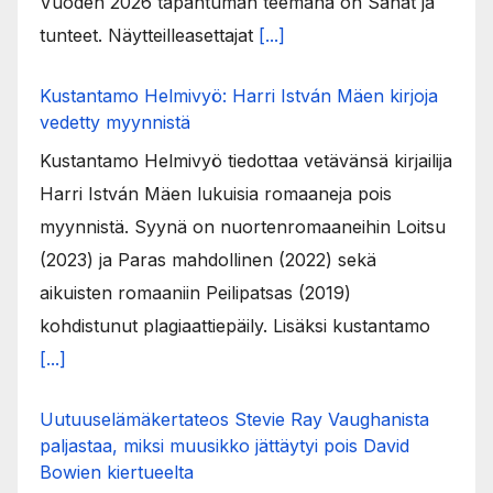
Vuoden 2026 tapahtuman teemana on Sanat ja
tunteet. Näytteilleasettajat
[...]
Kustantamo Helmivyö: Harri István Mäen kirjoja
vedetty myynnistä
Kustantamo Helmivyö tiedottaa vetävänsä kirjailija
Harri István Mäen lukuisia romaaneja pois
myynnistä. Syynä on nuortenromaaneihin Loitsu
(2023) ja Paras mahdollinen (2022) sekä
aikuisten romaaniin Peilipatsas (2019)
kohdistunut plagiaattiepäily. Lisäksi kustantamo
[...]
Uutuuselämäkertateos Stevie Ray Vaughanista
paljastaa, miksi muusikko jättäytyi pois David
Bowien kiertueelta