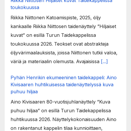
Riikka Niittosen Hiljaiset kuvat Taidekappelissa
toukokuussa
Riikka Niittonen Katoamispiste, 2025, öljy
kankaalle Riikka Niittosen taidenäyttely ”Hiljaiset
kuvat” on esillä Turun Taidekappelissa
toukokuussa 2026. Teokset ovat abstrakteja
öljyvärimaalauksista, joissa Niittonen tutkii valoa,
väriä ja materiaalin olemusta. Avajaisissa
[...]
Pyhän Henrikin ekumeeninen taidekappeli: Aino
Kivisaaren huhtikuisessa taidenäyttelyssä kuva
puhuu hiljaa
Aino Kivisaaren 80-vuotisjuhlanäyttely ”Kuva
puhuu hiljaa” on esillä Turun Taidekappelissa
huhtikuussa 2026. Näyttelykokonaisuuden Aino
on rakentanut kappelin tilaa kunnioittaen,