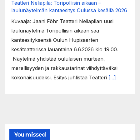
Teatteri Neliapila: Toripolliisin aikaan –
laulunäytelmän kantaesitys Oulussa kesällä 2026
Kuvaaja: Jaani Föhr Teatteri Neliapilan uusi
laulunäytelmä Toripolliisin aikaan saa
kantaesityksensä Oulun Hupisaarten
kesäteatterissa lauantaina 6.6.2026 klo 19.00.
Näytelmä yhdistää oululaisen murteen,
merellisyyden ja rakkaustarinat viihdyttäväksi
kokonaisuudeksi. Esitys juhlistaa Teatteri
[...]
You missed