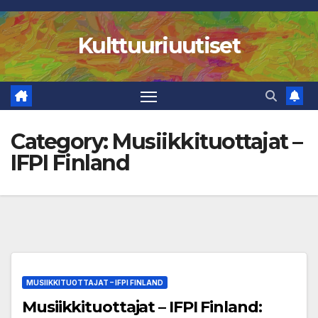
Skip
to
Kulttuuriuutiset
content
Category:
Musiikkituottajat –
IFPI Finland
MUSIIKKITUOTTAJAT – IFPI FINLAND
Musiikkituottajat – IFPI Finland: