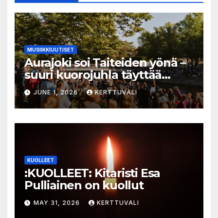
MUSIIKKIUUTISET
Aurajoki soi Taiteiden yönä –
suuri kuorojuhla täyttää
jokirannan musiikilla
JUNE 1, 2026
KERTTUVALI
KUOLLEET
:KUOLLEET: Kitaristi Esa
Pulliainen on kuollut
MAY 31, 2026
KERTTUVALI