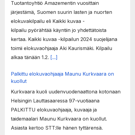
Tuotantoyhtiö Amazementin vuosittain
järjestämä, Suomen suurin lasten ja nuorten
elokuvakilpailu eli Kaikki kuvaa -
kilpailu pyörähtää käyntiin jo yhdettätoista
kertaa. Kaikki kuvaa -kilpailun 2024 suojelijana
toimii elokuvaohjaaja Aki Kaurismäki. Kilpailu
alkaa tänään 1.2.
[...]
Palkittu elokuvaohjaaja Maunu Kurkvaara on
kuollut
Kurkvaara kuoli uudenvuodenaattona kotonaan
Helsingin Lauttasaaressa 97-vuotiaana
PALKITTU elokuvaohjaaja, kuvaaja ja
taidemaalari Maunu Kurkvaara on kuollut.
Asiasta kertoo STT:lle hänen tyttärensä.