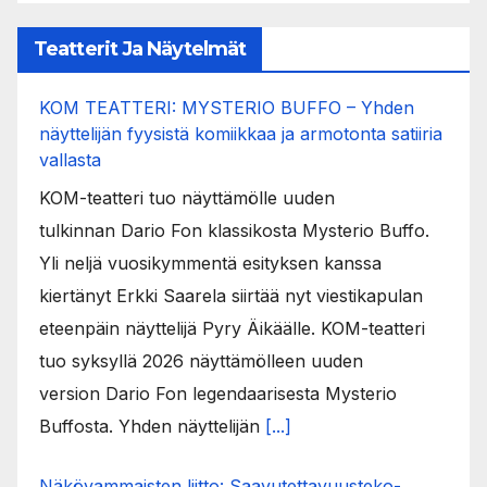
Teatterit Ja Näytelmät
KOM TEATTERI: MYSTERIO BUFFO – Yhden
näyttelijän fyysistä komiikkaa ja armotonta satiiria
vallasta
KOM-teatteri tuo näyttämölle uuden
tulkinnan Dario Fon klassikosta Mysterio Buffo.
Yli neljä vuosikymmentä esityksen kanssa
kiertänyt Erkki Saarela siirtää nyt viestikapulan
eteenpäin näyttelijä Pyry Äikäälle. KOM-teatteri
tuo syksyllä 2026 näyttämölleen uuden
version Dario Fon legendaarisesta Mysterio
Buffosta. Yhden näyttelijän
[...]
Näkövammaisten liitto: Saavutettavuusteko-