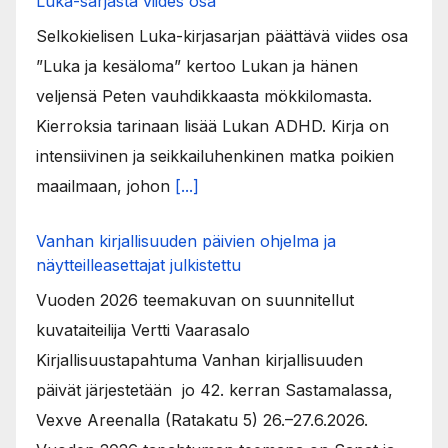
Luka-sarjasta viides osa
Selkokielisen Luka-kirjasarjan päättävä viides osa
”Luka ja kesäloma” kertoo Lukan ja hänen
veljensä Peten vauhdikkaasta mökkilomasta.
Kierroksia tarinaan lisää Lukan ADHD. Kirja on
intensiivinen ja seikkailuhenkinen matka poikien
maailmaan, johon
[...]
Vanhan kirjallisuuden päivien ohjelma ja
näytteilleasettajat julkistettu
Vuoden 2026 teemakuvan on suunnitellut
kuvataiteilija Vertti Vaarasalo
Kirjallisuustapahtuma Vanhan kirjallisuuden
päivät järjestetään jo 42. kerran Sastamalassa,
Vexve Areenalla (Ratakatu 5) 26.–27.6.2026.