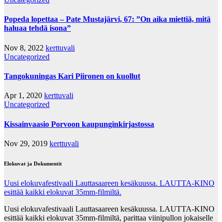
Popeda lopettaa – Pate Mustajärvi, 67: ”On aika miettiä, mitä
haluaa tehdä isona”
Nov 8, 2022
kerttuvali
Uncategorized
Tangokuningas Kari Piironen on kuollut
Apr 1, 2020
kerttuvali
Uncategorized
Kissainvaasio Porvoon kaupunginkirjastossa
Nov 29, 2019
kerttuvali
Elokuvat ja Dokumentit
Uusi elokuvafestivaali Lauttasaareen kesäkuussa. LAUTTA-KINO
esittää kaikki elokuvat 35mm-filmiltä.
Uusi elokuvafestivaali Lauttasaareen kesäkuussa. LAUTTA-KINO
esittää kaikki elokuvat 35mm-filmiltä, parittaa viinipullon jokaiselle