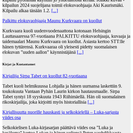
kilpailun 2024 suojelijana toimii elokuvaohjaaja Aki Kaurismäki.
Kilpailu alkaa tänään 1.2.
[...]
Palkittu elokuvaohjaaja Maunu Kurkvaara on kuollut
Kurkvaara kuoli uudenvuodenaattona kotonaan Helsingin
Lauttasaaressa 97-vuotiaana PALKITTU elokuvaohjaaja, kuvaaja ja
taidemaalari Maunu Kurkvaara on kuollut. Asiasta kertoo STT:lle
hänen tyttärensä. Kurkvaaraa oli yleisesti pidetty suomalaisen
elokuvan ”uuden aallon” käynnistäjänä
[...]
Kirjat ja Kustantamot
Kirjailija Sirpa Tabet on kuollut 82-vuotiaana
Tabet kuoli helmikuussa Lohjalla ja hänen uurnansa laskettiin 9.
toukokuuta Vantaan Pyhän Laurin kirkon hautausmaalle. Sirpa
Tabet syntyi 18 syyskuuta 1943 Riihimäellä. Hän oli suomalainen
rikoskirjailija, joka kirjoitti myös historiallisia
[...]
Kirjallisuutta nuorille hauskasti ja selkokielellä – Luka-sarjasta
viides osa
Selkokielisen Luka-kirjasarjan päättävä viides osa ”Luka ja
kesäloma” kertoo Lukan ja hänen veljensä Peten vauhdikkaasta