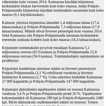
vähemmän kuin vuonna 2014. Kainuussa käydään kirjastossa
keskimäärin hiukan harvemmin kuin koko maassa, mutta Pohjois-
Pohjanmaalla kirjastoissa käydään keskimäärin useammin kuin koko
maassa (9,1 käyntiä/asukas).
Kainuun yleisissä kirjastoissa lainattiin 1,4 miljoonaa lainaa (17,4
lainaa/asukas) ja Pohjois-Pohjanmaalla 7,3 miljoonaa lainaa (17,9
lainaa/asukas). Määrät olivat hivenen pienempiä kuin vuonna 2014.
Sekä Kainuussa että Pohjois-Pohjanmaalla lainataan keskimäärin
enemmän asukasta kohden kuin koko maassa (16,4 lainaa/asukas).
Kirjastojen toimintakulut pysyivät ennallaan Kainuussa 5,1
miljoonassa eurossa (65 €/asukas) ja Pohjois-Pohjanmaalla 22,8
miljoonassa eurossa (56 €/asukas). Toimintakulujen supistuminen on
pysähtynyt.
Kirjastojen hankkiman aineiston määrä on hivenen pienentynyt
Pohjois-Pohjanmaalla (3,1 %) edellisestä vuodesta ja hivenen
lisääntynyt Kainuussa (2,7 %). Uutta aineistoa hankittiin Kainuussa
27 000 kappaletta ja Pohjois-Pohjanmaalla 147 000 kappaletta.
Kirjastojen järjestämien tapahtumien määrä on noussut Kainuussa
vuodessa 3,4 % ja Pohjois-Pohjanmaalla peräti 20 %. Tapahtumien
kokonaismäärä oli Kainuussa 289 kpl ja Pohjois-Pohjanmaalla 2480
kpl. Myös tilaisuuksiin osallistuneiden määrä on noussut. Toinen