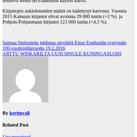
nouseva trendi on e-aineiston käytön kasvu.
Kirjastojen aukiolotuntien määrä on kääntynyt kasvuun. Vuonna
2015 Kainuun kirjastot olivat avoinna 29 000 tuntia (+2 %) ja
Pohjois-Pohjanmaan kirjastot 123 000 tuntia (+4,5 %).
Post
Saimaa Sinfonietta juhlistaa säveltäjä Einar Englundin syntymän
100-vuotisjuhlavuotta 19.2.2016
navigation
ARTTU WISKARILTA UUSI SINGLE KUNINGASLOHI
By
kerttuvali
Related Post
Uncategorized