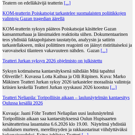
Teatern on edelläkävijä teatterin
[...]
KOM-teatterin Poiskatsojat tarkastelee suomalaisten poliitikkojen
valintoja Gazan tragedian äärellä
KOM-teatterin syksyn pääteos Poiskatsojat käsittelee Gazan
kansanmurhaaa ja länsimaiden reaktioita siihen. Dokumentaarinen
teos yhdistää faktapohjaisen taustatyön, analyysin ja satiirin
tarkastellakseen, miksi poliittinen reagointi on jäänyt ristiriitaiseksi ja
varovaiseksi tilanteen vakavuuteen nähden. Gazan
[...]
Teatteri Jurkan syksyn 2026 ohjelmisto on julkistettu
Syksyn kotimaisena kantaesityksenä nähdään Mitä tapahtui
Oliverille?. Kuvassa Lotta Kaihua ja Olli Riipinen. Kuva: Marko
Mäkinen Teatteri Jurkan syksy 2026 tarkastelee moraalisia valintoja
kriisien keskellä Teatteri Jurkan syyskausi 2026 koostuu
[...]
Teatteri Neliapila: Toripolliisin aikaan – laulunäytelmän kantaesitys
Oulussa kesällä 2026
Kuvaaja: Jaani Föhr Teatteri Neliapilan uusi laulunäytelmä
Toripolliisin aikaan saa kantaesityksensä Oulun Hupisaarten
kesäteatterissa lauantaina 6.6.2026 klo 19.00. Näytelmä yhdistää
oululaisen murteen, merellisyyden ja rakkaustarinat viihdyttäväksi
kokonaisuudeksi. Esitys juhlistaa Teatteri
[...]