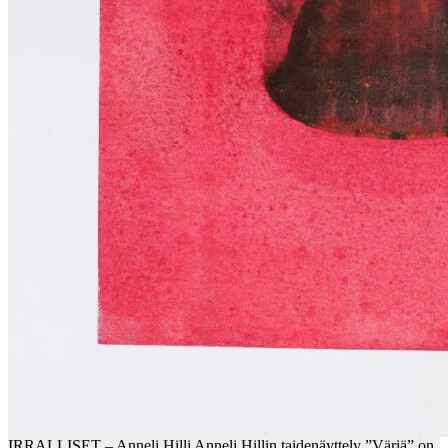
IRRALLISET – Anneli Hilli Anneli Hillin taidenäyttely ”Väriä” on