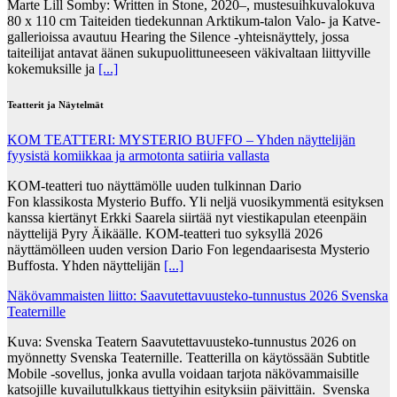
Marte Lill Somby: Written in Stone, 2020–, mustesuihkuvalokuva
80 x 110 cm Taiteiden tiedekunnan Arktikum-talon Valo- ja Katve-
gallerioissa avautuu Hearing the Silence -yhteisnäyttely, jossa
taiteilijat antavat äänen sukupuolittuneeseen väkivaltaan liittyville
kokemuksille ja
[...]
Teatterit ja Näytelmät
KOM TEATTERI: MYSTERIO BUFFO – Yhden näyttelijän
fyysistä komiikkaa ja armotonta satiiria vallasta
KOM-teatteri tuo näyttämölle uuden tulkinnan Dario
Fon klassikosta Mysterio Buffo. Yli neljä vuosikymmentä esityksen
kanssa kiertänyt Erkki Saarela siirtää nyt viestikapulan eteenpäin
näyttelijä Pyry Äikäälle. KOM-teatteri tuo syksyllä 2026
näyttämölleen uuden version Dario Fon legendaarisesta Mysterio
Buffosta. Yhden näyttelijän
[...]
Näkövammaisten liitto: Saavutettavuusteko-tunnustus 2026 Svenska
Teaternille
Kuva: Svenska Teatern Saavutettavuusteko-tunnustus 2026 on
myönnetty Svenska Teaternille. Teatterilla on käytössään Subtitle
Mobile -sovellus, jonka avulla voidaan tarjota näkövammaisille
katsojille kuvailutulkkaus tiettyihin esityksiin päivittäin. Svenska