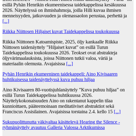
esillä Pyhän Henrikin ekumeenisessa taidekappelissa kesäkuussa
2026. Näyttelyssä on ihmishahmoja, joilla Hilli kuvaa ihmisen
menneisyyden, jatkuvuuden ja olemassaolon perustaa, perhettä ja
[...]
Riikka Niittosen Hiljaiset kuvat Taidekappelissa toukokuussa
Riikka Niittonen Katoamispiste, 2025, öljy kankaalle Riikka
Niittosen taidenäyttely ”Hiljaiset kuvat” on esillä Turun
Taidekappelissa toukokuussa 2026. Teokset ovat abstrakteja
öljyvärimaalauksista, joissa Niittonen tutkii valoa, väriä ja
materiaalin olemusta. Avajaisissa
[...]
Pyhän Henrikin ekumeeninen taidekappeli: Aino Kivisaaren
huhtikuisessa taidenäyttelyssä kuva puhuu hiljaa
Aino Kivisaaren 80-vuotisjuhlanäyttely ”Kuva puhuu hiljaa” on
esillä Turun Taidekappelissa huhtikuussa 2026.
Näyttelykokonaisuuden Aino on rakentanut kappelin tilaa
kunnioittaen, pääteemoinaan meditatiiviset abstraktiot sekä
Franciscus Assisilainen. Avajaisissa torstaina 2.4. kello 15
[...]
Sukupuolittunutta väkivaltaa käsittelevä Hearing the Silence -
ryhmänäyttely avautuu Galleria Valossa Arktikumissa