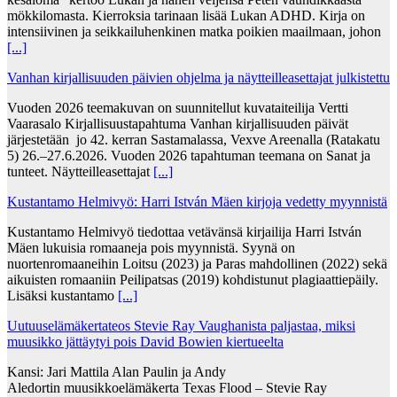
mökkilomasta. Kierroksia tarinaan lisää Lukan ADHD. Kirja on
intensiivinen ja seikkailuhenkinen matka poikien maailmaan, johon
[...]
Vanhan kirjallisuuden päivien ohjelma ja näytteilleasettajat julkistettu
Vuoden 2026 teemakuvan on suunnitellut kuvataiteilija Vertti
Vaarasalo Kirjallisuustapahtuma Vanhan kirjallisuuden päivät
järjestetään jo 42. kerran Sastamalassa, Vexve Areenalla (Ratakatu
5) 26.–27.6.2026. Vuoden 2026 tapahtuman teemana on Sanat ja
tunteet. Näytteilleasettajat
[...]
Kustantamo Helmivyö: Harri István Mäen kirjoja vedetty myynnistä
Kustantamo Helmivyö tiedottaa vetävänsä kirjailija Harri István
Mäen lukuisia romaaneja pois myynnistä. Syynä on
nuortenromaaneihin Loitsu (2023) ja Paras mahdollinen (2022) sekä
aikuisten romaaniin Peilipatsas (2019) kohdistunut plagiaattiepäily.
Lisäksi kustantamo
[...]
Uutuuselämäkertateos Stevie Ray Vaughanista paljastaa, miksi
muusikko jättäytyi pois David Bowien kiertueelta
Kansi: Jari Mattila Alan Paulin ja Andy
Aledortin muusikkoelämäkerta Texas Flood – Stevie Ray