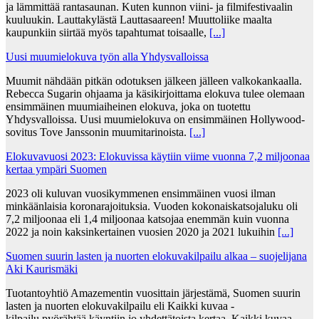
ja lämmittää rantasaunan. Kuten kunnon viini- ja filmifestivaalin
kuuluukin. Lauttakylästä Lauttasaareen! Muuttoliike maalta
kaupunkiin siirtää myös tapahtumat toisaalle,
[...]
Uusi muumielokuva työn alla Yhdysvalloissa
Muumit nähdään pitkän odotuksen jälkeen jälleen valkokankaalla.
Rebecca Sugarin ohjaama ja käsikirjoittama elokuva tulee olemaan
ensimmäinen muumiaiheinen elokuva, joka on tuotettu
Yhdysvalloissa. Uusi muumielokuva on ensimmäinen Hollywood-
sovitus Tove Janssonin muumitarinoista.
[...]
Elokuvavuosi 2023: Elokuvissa käytiin viime vuonna 7,2 miljoonaa
kertaa ympäri Suomen
2023 oli kuluvan vuosikymmenen ensimmäinen vuosi ilman
minkäänlaisia koronarajoituksia. Vuoden kokonaiskatsojaluku oli
7,2 miljoonaa eli 1,4 miljoonaa katsojaa enemmän kuin vuonna
2022 ja noin kaksinkertainen vuosien 2020 ja 2021 lukuihin
[...]
Suomen suurin lasten ja nuorten elokuvakilpailu alkaa – suojelijana
Aki Kaurismäki
Tuotantoyhtiö Amazementin vuosittain järjestämä, Suomen suurin
lasten ja nuorten elokuvakilpailu eli Kaikki kuvaa -
kilpailu pyörähtää käyntiin jo yhdettätoista kertaa. Kaikki kuvaa -