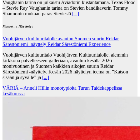
Vaughanin tarina on julkaistu Aviadorin kustantamana. Texas Flood
– Stevie Ray Vaughanin tarina on Stevien bändikaverin Tommy
Shannonin mukaan paras Steviestä
[...]
Museot ja Näyttelyt
Vuohijärven kulttuuritalolle avautuu Suomen suurin Reidar
Särestöniemi -näyttely Reidar Särestöniemi Experience
Vuohijärven kulttuuritalo Vuohijärven Kulttuuritalolle, aiemmin
kirkkona palvelleeseen galleriaan, avautuu kesällä 2026
monivuotinen ja Suomen kaikkien aikojen suurin Reidar
Särestöniemi -näyttely. Kesän 2026 näyttelyn teema on ”Katson
sisään ja syvälle” ja
[...]
VÄRIÄ – Anneli Hillin monotypioita Turun Taidekappelissa
kesäkuussa