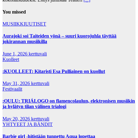
You missed
MUSIIKKIUUTISET
Aurajoki soi Taiteiden yönä – suuri kuorojuhla täyttää
jokirannan musiikilla
June 1, 2026
kerttuvali
Kuolleet
:KUOLLEET: Kitaristi Esa Pulliainen on kuollut
May 31, 2026
kerttuvali
Festivaalit
:OULU: TRIÁLOGO on flamencolaulun, elektronisen musiikin
ja hylätyn tilan välinen trialogi
May 20, 2026
kerttuvali
YHTYEET JA BÄNDIT
Barbie girl -hitistään tunnettu Aqua lopettaa