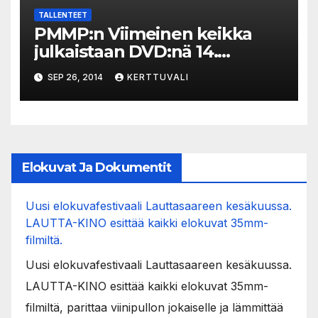
TALLENTEET
PMMP:n Viimeinen keikka
julkaistaan DVD:nä 14.
marraskuuta
SEP 26, 2014
KERTTUVALI
Elokuvat Ja Dokumentit
Uusi elokuvafestivaali Lauttasaareen kesäkuussa.
LAUTTA-KINO esittää kaikki elokuvat 35mm-
filmiltä.
Uusi elokuvafestivaali Lauttasaareen kesäkuussa.
LAUTTA-KINO esittää kaikki elokuvat 35mm-
filmiltä, parittaa viinipullon jokaiselle ja lämmittää