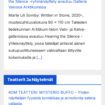
the Silence -ryhmänäyttely avautuu Galleria
Valossa Arktikumissa
Marte Lill Somby: Written in Stone, 2020–,
mustesuihkuvalokuva 80 x 110 cm Taiteiden
tiedekunnan Arktikum-talon Valo- ja Katve-
gallerioissa avautuu Hearing the Silence -
yhteisnäyttely, jossa taiteilijat antavat äänen
sukupuolittuneeseen väkivaltaan liittyville
kokemuksille ja
[...]
Teatterit Ja Näytelmät
KOM TEATTERI: MYSTERIO BUFFO – Yhden
näyttelijän fyysistä komiikkaa ja armotonta satiiria
vallasta