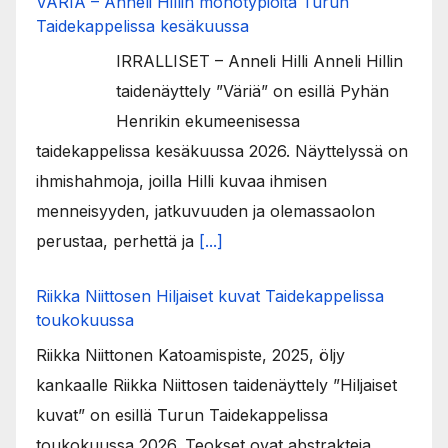
VÄRIÄ – Anneli Hillin monotypioita Turun
Taidekappelissa kesäkuussa
IRRALLISET – Anneli Hilli Anneli Hillin
taidenäyttely ”Väriä” on esillä Pyhän
Henrikin ekumeenisessa
taidekappelissa kesäkuussa 2026. Näyttelyssä on
ihmishahmoja, joilla Hilli kuvaa ihmisen
menneisyyden, jatkuvuuden ja olemassaolon
perustaa, perhettä ja
[...]
Riikka Niittosen Hiljaiset kuvat Taidekappelissa
toukokuussa
Riikka Niittonen Katoamispiste, 2025, öljy
kankaalle Riikka Niittosen taidenäyttely ”Hiljaiset
kuvat” on esillä Turun Taidekappelissa
toukokuussa 2026. Teokset ovat abstrakteja