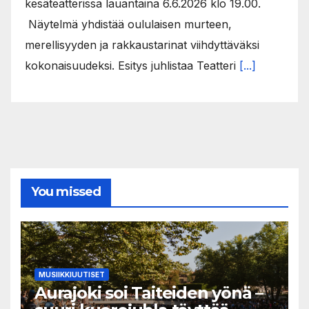
kesäteatterissa lauantaina 6.6.2026 klo 19.00.
Näytelmä yhdistää oululaisen murteen,
merellisyyden ja rakkaustarinat viihdyttäväksi
kokonaisuudeksi. Esitys juhlistaa Teatteri
[...]
You missed
MUSIIKKIUUTISET
Aurajoki soi Taiteiden yönä –