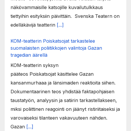
näkövammaisille katsojille kuvailutulkkaus
tiettyihin esityksiin päivittäin. Svenska Teatern on
edelläkävijä teatterin
[...]
KOM-teatterin Poiskatsojat tarkastelee
suomalaisten poliitikkojen valintoja Gazan
tragedian äärellä
KOM-teatterin syksyn
pääteos Poiskatsojat käsittelee Gazan
kansanmurhaaa ja länsimaiden reaktioita siihen.
Dokumentaarinen teos yhdistää faktapohjaisen
taustatyön, analyysin ja satiirin tarkastellakseen,
miksi poliittinen reagointi on jäänyt ristiriitaiseksi ja
varovaiseksi tilanteen vakavuuteen nähden.
Gazan
[...]