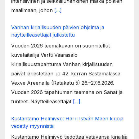
intensiivinen ja seikkailuhenkinen matka poikien
maailmaan, johon
[...]
Vanhan kirjallisuuden päivien ohjelma ja
näytteilleasettajat julkistettu
Vuoden 2026 teemakuvan on suunnitellut
kuvataiteilija Vertti Vaarasalo
Kirjallisuustapahtuma Vanhan kirjallisuuden
päivät järjestetään jo 42. kerran Sastamalassa,
Vexve Areenalla (Ratakatu 5) 26.–27.6.2026.
Vuoden 2026 tapahtuman teemana on Sanat ja
tunteet. Näytteilleasettajat
[...]
Kustantamo Helmivyö: Harri István Mäen kirjoja
vedetty myynnistä
Kustantamo Helmivyö tiedottaa vetävänsä kirjailija