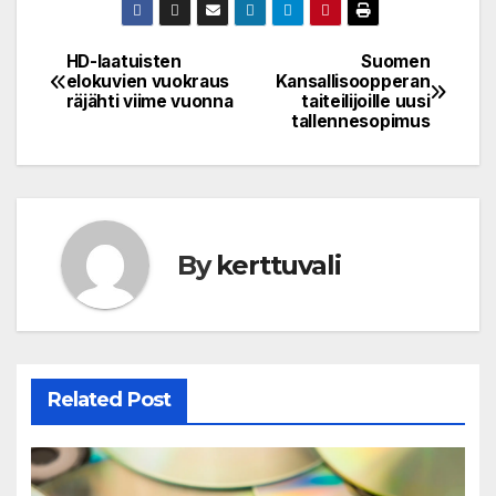
HD-laatuisten
Suomen
Post
elokuvien vuokraus
Kansallisoopperan
räjähti viime vuonna
taiteilijoille uusi
navigation
tallennesopimus
By
kerttuvali
Related Post