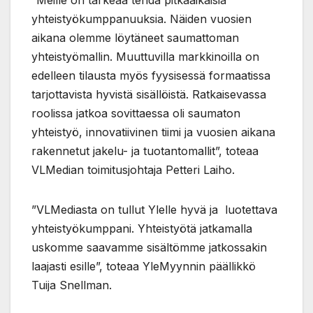
”Meille on tärkeää tehdä pitkäaikaisia
yhteistyökumppanuuksia. Näiden vuosien
aikana olemme löytäneet saumattoman
yhteistyömallin. Muuttuvilla markkinoilla on
edelleen tilausta myös fyysisessä formaatissa
tarjottavista hyvistä sisällöistä. Ratkaisevassa
roolissa jatkoa sovittaessa oli saumaton
yhteistyö, innovatiivinen tiimi ja vuosien aikana
rakennetut jakelu- ja tuotantomallit”, toteaa
VLMedian toimitusjohtaja Petteri Laiho.
”VLMediasta on tullut Ylelle hyvä ja luotettava
yhteistyökumppani. Yhteistyötä jatkamalla
uskomme saavamme sisältömme jatkossakin
laajasti esille”, toteaa YleMyynnin päällikkö
Tuija Snellman.