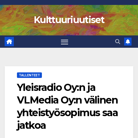
Skip
to
Kulttuuriuutiset
content
TALLENTEET
Yleisradio Oy:n ja
VLMedia Oy:n välinen
yhteistyösopimus saa
jatkoa