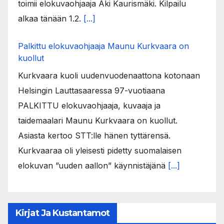
toimii elokuvaohjaaja Aki Kaurismäki. Kilpailu
alkaa tänään 1.2.
[...]
Palkittu elokuvaohjaaja Maunu Kurkvaara on
kuollut
Kurkvaara kuoli uudenvuodenaattona kotonaan
Helsingin Lauttasaaressa 97-vuotiaana
PALKITTU elokuvaohjaaja, kuvaaja ja
taidemaalari Maunu Kurkvaara on kuollut.
Asiasta kertoo STT:lle hänen tyttärensä.
Kurkvaaraa oli yleisesti pidetty suomalaisen
elokuvan ”uuden aallon” käynnistäjänä
[...]
Kirjat Ja Kustantamot