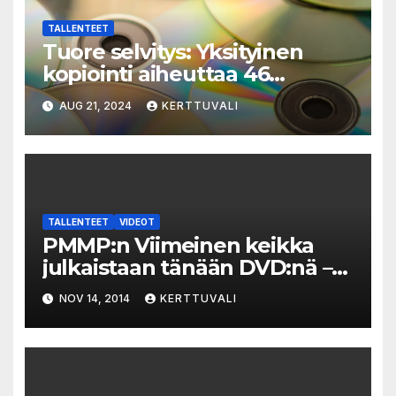
TALLENTEET
Tuore selvitys: Yksityinen
kopiointi aiheuttaa 46
miljoonan euron haitan
AUG 21, 2024
KERTTUVALI
TALLENTEET
VIDEOT
PMMP:n Viimeinen keikka
julkaistaan tänään DVD:nä –
katso Matkalaulun liveversio!
NOV 14, 2014
KERTTUVALI