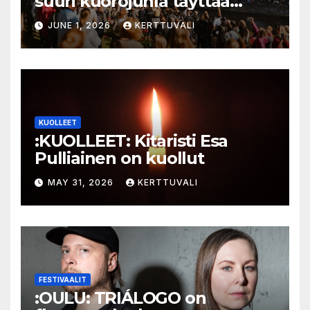
suuri kuorojuhla täyttää
jokirannan musiikilla
JUNE 1, 2026
KERTTUVALI
KUOLLEET
:KUOLLEET: Kitaristi Esa
Pulliainen on kuollut
MAY 31, 2026
KERTTUVALI
FESTIVAALIT
:OULU: TRIÁLOGO on