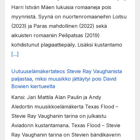
Harri István Mäen lukuisia romaaneja pois
myynnistä. Syynä on nuortenromaaneihin Loitsu
(2023) ja Paras mahdollinen (2022) sekä
aikuisten romaaniin Peilipatsas (2019)
kohdistunut plagiaattiepäily. Lisäksi kustantamo
[...]
Uutuuselämäkertateos Stevie Ray Vaughanista
paljastaa, miksi muusikko jättäytyi pois David
Bowien kiertueelta
Kansi: Jari Mattila Alan Paulin ja Andy
Aledortin muusikkoelämäkerta Texas Flood –
Stevie Ray Vaughanin tarina on julkaistu
Aviadorin kustantamana. Texas Flood – Stevie
Ray Vaughanin tarina on Stevien bändikaverin