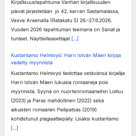
Kirjallisuustapahtuma Vanhan kirjallisuuden
päivät järjestetään jo 42. kerran Sastamalassa,
Vexve Areenalla (Ratakatu 5) 26.–27.6.2026.
Vuoden 2026 tapahtuman teemana on Sanat ja
tunteet. Näytteilleasettajat
[...]
Kustantamo Helmivyö: Harri István Mäen kirjoja
vedetty myynnistä
Kustantamo Helmivyö tiedottaa vetävänsä kirjailija
Harri István Mäen lukuisia romaaneja pois
myynnistä. Syynä on nuortenromaaneihin Loitsu
(2023) ja Paras mahdollinen (2022) sekä
aikuisten romaaniin Peilipatsas (2019)
kohdistunut plagiaattiepäily. Lisäksi kustantamo
[...]