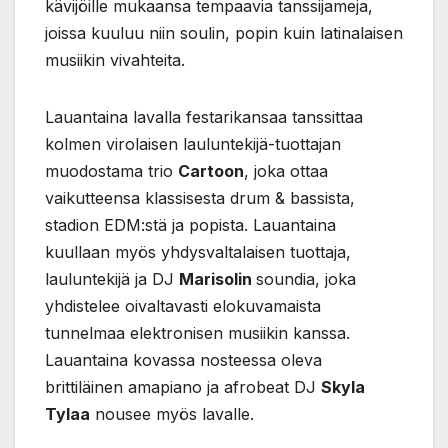
kävijöille mukaansa tempaavia tanssijameja,
joissa kuuluu niin soulin, popin kuin latinalaisen
musiikin vivahteita.
Lauantaina lavalla festarikansaa tanssittaa
kolmen virolaisen lauluntekijä-tuottajan
muodostama trio
Cartoon
, joka ottaa
vaikutteensa klassisesta drum & bassista,
stadion EDM:stä ja popista. Lauantaina
kuullaan myös yhdysvaltalaisen tuottaja,
lauluntekijä ja DJ
Marisolin
soundia, joka
yhdistelee oivaltavasti elokuvamaista
tunnelmaa elektronisen musiikin kanssa.
Lauantaina kovassa nosteessa oleva
brittiläinen amapiano ja afrobeat DJ
Skyla
Tylaa
nousee myös lavalle.