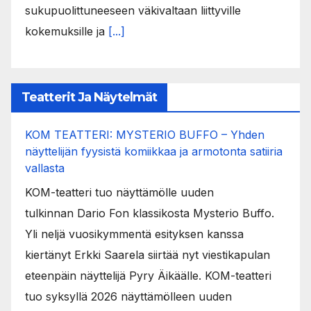
sukupuolittuneeseen väkivaltaan liittyville
kokemuksille ja
[...]
Teatterit Ja Näytelmät
KOM TEATTERI: MYSTERIO BUFFO – Yhden
näyttelijän fyysistä komiikkaa ja armotonta satiiria
vallasta
KOM-teatteri tuo näyttämölle uuden
tulkinnan Dario Fon klassikosta Mysterio Buffo.
Yli neljä vuosikymmentä esityksen kanssa
kiertänyt Erkki Saarela siirtää nyt viestikapulan
eteenpäin näyttelijä Pyry Äikäälle. KOM-teatteri
tuo syksyllä 2026 näyttämölleen uuden