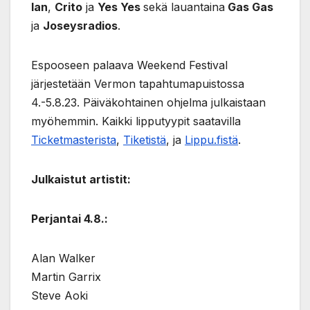
Ian
,
Crito
ja
Yes Yes
sekä lauantaina
Gas Gas
ja
Joseysradios
.
Espooseen palaava Weekend Festival
järjestetään Vermon tapahtumapuistossa
4.-5.8.23. Päiväkohtainen ohjelma julkaistaan
myöhemmin. Kaikki lipputyypit saatavilla
Ticketmasterista
,
Tiketistä
, ja
Lippu.fistä
.
Julkaistut artistit:
Perjantai 4.8.:
Alan Walker
Martin Garrix
Steve Aoki