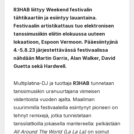
R3HAB liittyy Weekend festivalin
tähtikaartiin ja esiintyy lauantaina.
Festivaalin artistikattaus tuo elektronisen
tanssimusiikin eliitin elokuussa uuteen
lokaatioon, Espoon Vermoon. Pääesiintyjinä
4.-5.8.23 järjestettävässä festivaalissa
nähdään Martin Garrix, Alan Walker, David
Guetta sekä Hardwell.
Multiplatina-DJ ja tuottaja
R3HAB
tunnetaan
tanssimusiikin uranuurtajana viimeisen
viidentoista vuoden ajalta. Maailman
suurimmilla festivaaleilla esiintynyt pioneeri on
tehnyt remixejä, jotka tunnistetaan
tanssilattioilla jokaisella mantereella: pelkästään
All Around The World (La La La)
on soinut