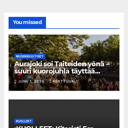
You missed
MUSIIKKIUUTISET
Aurajoki soi Taiteiden yönä –
suuri kuorojuhla täyttää
jokirannan musiikilla
JUNE 1, 2026
KERTTUVALI
KUOLLEET