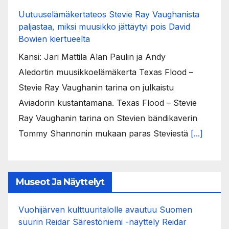
Uutuuselämäkertateos Stevie Ray Vaughanista
paljastaa, miksi muusikko jättäytyi pois David
Bowien kiertueelta
Kansi: Jari Mattila Alan Paulin ja Andy
Aledortin muusikkoelämäkerta Texas Flood –
Stevie Ray Vaughanin tarina on julkaistu
Aviadorin kustantamana. Texas Flood – Stevie
Ray Vaughanin tarina on Stevien bändikaverin
Tommy Shannonin mukaan paras Steviestä
[...]
Museot Ja Näyttelyt
Vuohijärven kulttuuritalolle avautuu Suomen
suurin Reidar Särestöniemi -näyttely Reidar