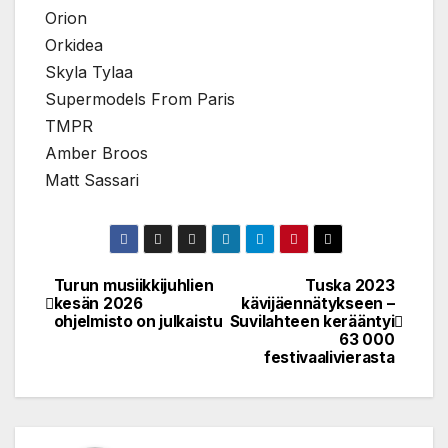
Orion
Orkidea
Skyla Tylaa
Supermodels From Paris
TMPR
Amber Broos
Matt Sassari
Turun musiikkijuhlien
Tuska 2023
Post
kesän 2026
kävijäennätykseen –
ohjelmisto on julkaistu
Suvilahteen kerääntyi
navigation
63 000
festivaalivierasta