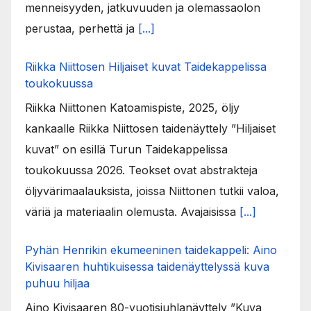
menneisyyden, jatkuvuuden ja olemassaolon
perustaa, perhettä ja
[...]
Riikka Niittosen Hiljaiset kuvat Taidekappelissa
toukokuussa
Riikka Niittonen Katoamispiste, 2025, öljy
kankaalle Riikka Niittosen taidenäyttely ”Hiljaiset
kuvat” on esillä Turun Taidekappelissa
toukokuussa 2026. Teokset ovat abstrakteja
öljyvärimaalauksista, joissa Niittonen tutkii valoa,
väriä ja materiaalin olemusta. Avajaisissa
[...]
Pyhän Henrikin ekumeeninen taidekappeli: Aino
Kivisaaren huhtikuisessa taidenäyttelyssä kuva
puhuu hiljaa
Aino Kivisaaren 80-vuotisjuhlanäyttely ”Kuva