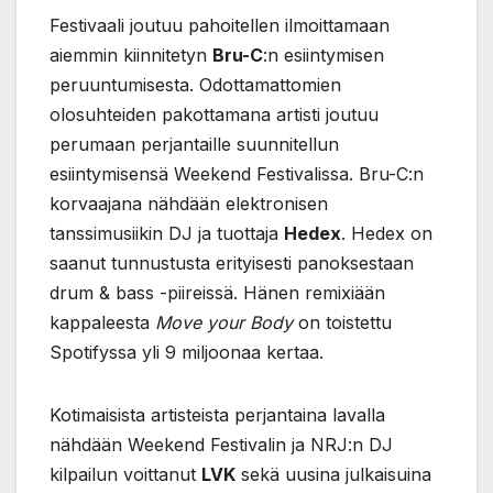
Festivaali joutuu pahoitellen ilmoittamaan
aiemmin kiinnitetyn
Bru-C
:n esiintymisen
peruuntumisesta. Odottamattomien
olosuhteiden pakottamana artisti joutuu
perumaan perjantaille suunnitellun
esiintymisensä Weekend Festivalissa. Bru-C:n
korvaajana nähdään elektronisen
tanssimusiikin DJ ja tuottaja
Hedex
. Hedex on
saanut tunnustusta erityisesti panoksestaan
drum & bass -piireissä. Hänen remixiään
kappaleesta
Move your Body
on toistettu
Spotifyssa yli 9 miljoonaa kertaa.
Kotimaisista artisteista perjantaina lavalla
nähdään Weekend Festivalin ja NRJ:n DJ
kilpailun voittanut
LVK
sekä uusina julkaisuina