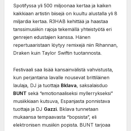
Spotifyssa yli 500 miljoonaa kertaa ja kaiken
kaikkiaan artistin biisejä on kuultu alustalla yli 8
miljardia kertaa. R3HAB kehittää ja haastaa
tanssimusiikin rajoja tekemällä yhteistyötä eri
genrejen edustajien kanssa. Hänen
repertuaaristaan löytyy remixejä niin Rihannan,
Draken kuin Taylor Swiftin tuotannosta.
Festivaali saa lisää kansainvälistä vahvistusta,
kun perjantaina lavalle nousevat brittiläinen
laulaja, DJ ja tuottaja
Bklava
, saksalaisduo
BUNT
sekä “emotionaaliseksi myllerrykseksi”
musiikkiaan kutsuva, Espanjasta ponnistava
tuottaja ja DJ
Gazzi
. Bklava tunnetaan
mukaansa tempaavasta “bopsista”, eli
elektronisen musiikin popista. BUNT tarjoaa