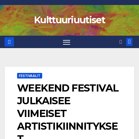
Skip
to
Kulttuuriuutiset
content
FESTIVAALIT
WEEKEND FESTIVAL
JULKAISEE
VIIMEISET
ARTISTIKIINNITYKSE
T