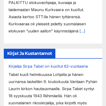
PALKITTU elokuvaohjaaja, kuvaaja ja
taidemaalari Maunu Kurkvaara on kuollut.
Asiasta kertoo STT:lle hänen tyttärensä.
Kurkvaaraa oli yleisesti pidetty suomalaisen
elokuvan ”uuden aallon” käynnistäjänä
[...]
Kirjat Ja Kustantamot
Kirjailija Sirpa Tabet on kuollut 82-vuotiaana
Tabet kuoli helmikuussa Lohjalla ja hänen
uurnansa laskettiin 9. toukokuuta Vantaan Pyhän
Laurin kirkon hautausmaalle. Sirpa Tabet syntyi
18 syyskuuta 1943 Riihimäellä. Hän oli
suomalainen rikoskirjailija, joka kirjoitti myös