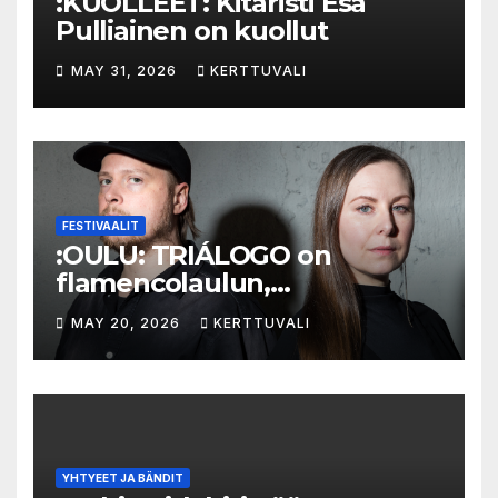
:KUOLLEET: Kitaristi Esa
Pulliainen on kuollut
MAY 31, 2026
KERTTUVALI
FESTIVAALIT
:OULU: TRIÁLOGO on
flamencolaulun,
elektronisen musiikin ja
MAY 20, 2026
KERTTUVALI
hylätyn tilan välinen trialogi
YHTYEET JA BÄNDIT