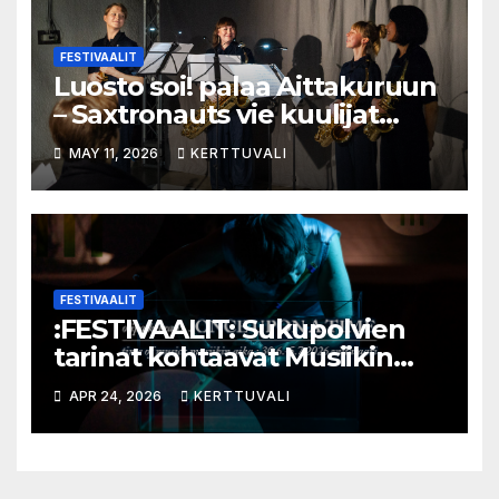
FESTIVAALIT
Luosto soi! palaa Aittakuruun
– Saxtronauts vie kuulijat
seikkailulle luonnon keskelle
MAY 11, 2026
KERTTUVALI
FESTIVAALIT
:FESTIVAALIT: Sukupolvien
tarinat kohtaavat Musiikin
ajassa
APR 24, 2026
KERTTUVALI